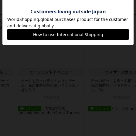
レビュー
レビュー
コンペテレ ～ジェレミア魔法学校の工房～
エージェントアベニュー
ウィザーズカッ
ボード
カードを使った双六のようなゲー
自分のデッキを作って相手
の能力
ム。先に相手の駒に追いつくか追い
先に相手のデッキを無くし
越した方...
ち。先に...
18日前
の投稿
18日前
の投稿
レビュー
レビュー