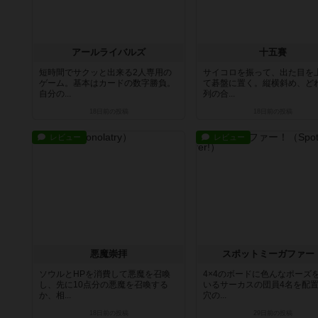
アールライバルズ
十五賽
短時間でサクッと出来る2人専用の
サイコロを振って、出た目を
ゲーム。基本はカードの数字勝負。
て碁盤に置く。縦横斜め、ど
自分の...
列の合...
18日前
の投稿
18日前
の投稿
レビュー
レビュー
悪魔崇拝
スポットミーガファー
ソウルとHPを消費して悪魔を召喚
4×4のボードに色んなポーズ
し、先に10点分の悪魔を召喚する
いるサーカスの団員4名を配
か、相...
穴の...
18日前
の投稿
29日前
の投稿