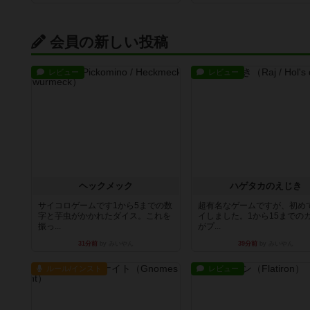
会員の新しい投稿
レビュー
レビュー
ヘックメック
ハゲタカのえじき
サイコロゲームです1から5までの数
超有名なゲームですが、初め
字と芋虫がかかれたダイス。これを
イしました。1から15までの
振っ...
がプ...
31分前
by みいやん
39分前
by みいやん
ルール/インスト
レビュー