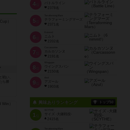
4
バトルライン
位
2378名
Terraforming Mars
5
テラフォーミングマーズ
位
2371名
6 nimmt!
6
ニムト
位
2202名
Carcassonne
7
カルカソンヌ
位
2191名
Wingspan
8
ウイングスパン
位
プ
2150名
と戦い、
Azul
9
たら勝
アズール
位
1903名
興味ありランキング
トップ50
SCYTHE
1
サイズ -大鎌戦役-
位
2415名
Terraforming Mars