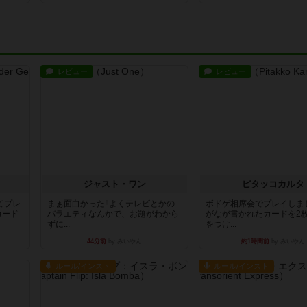
レビュー
レビュー
ジャスト・ワン
ピタッコカルタ
てプレ
まぁ面白かった‼️よくテレビとかの
ボドゲ相席会でプレイしま
カード
バラエティなんかで、お題がわから
がなが書かれたカードを2
ずに...
をつけ...
44分前
by みいやん
約1時間前
by みいやん
ルール/インスト
ルール/インスト