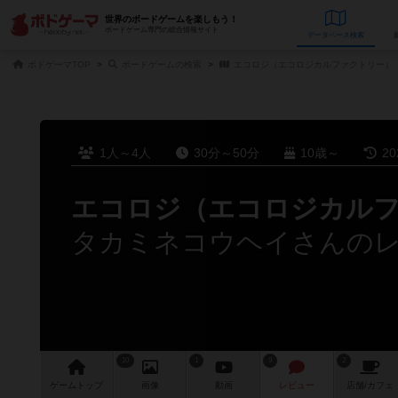
世界のボードゲームを楽しもう！
ボードゲーム専門の総合情報サイト
データベース
検
ボドゲーマTOP
ボードゲームの検索
エコロジ（エコロジカルファクトリー）
1人～4人
30分～50分
10歳～
2
エコロジ（エコロジカル
タカミネコウヘイさんの
10
1
9
2
ゲーム
トップ
画像
動画
レビュー
店舗/
カフェ