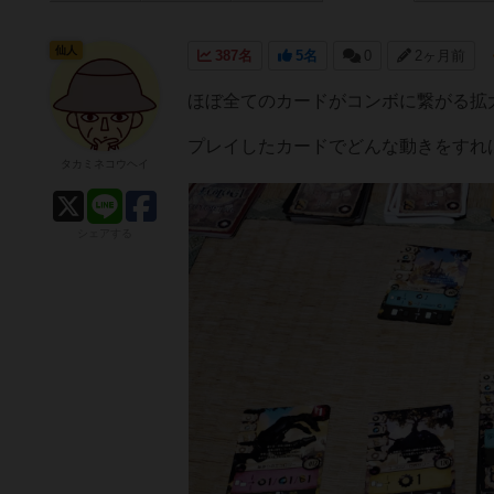
仙人
387名
5名
0
2ヶ月前
ほぼ全てのカードがコンボに繋がる拡
プレイしたカードでどんな動きをすれ
タカミネコウヘイ
シェアする