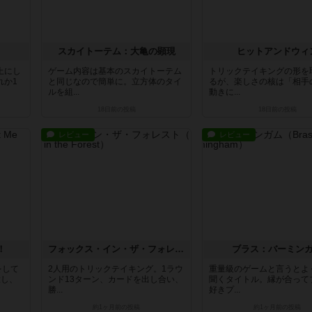
スカイトーテム：大亀の顕現
ヒットアンドウィ
上にし
ゲーム内容は基本のスカイトーテム
トリックテイキングの形を
れか1
と同じなので簡単に。立方体のタイ
るが、楽しさの核は「相手
ルを組...
動きに...
18日前
の投稿
18日前
の投稿
レビュー
レビュー
！
フォックス・イン・ザ・フォレスト
ブラス：バーミン
をして
2人用のトリックテイキング。1ラウ
重量級のゲームと言うとよ
置し、
ンド13ターン、カードを出し合い、
聞くタイトル。縁が合って
勝...
好きプ...
約1ヶ月前
の投稿
約1ヶ月前
の投稿