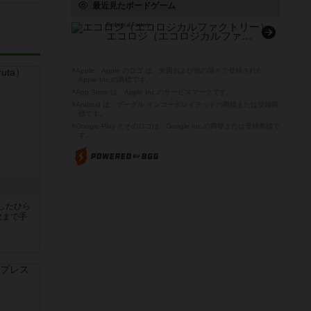
最近見たボードゲーム
Ecological Factory
エコロジ（エコロジカルファクトリー）
※Apple、Apple のロゴ は、米国および他の国々で登録された
Apple Inc.の商標です。
※App Store は、Apple Inc.のサービスマークです。
※Android は、グーグル インコーポレイテッドの商標または登録商
標です。
※Google Play とそのロゴは、Google Inc.の商標または登録商標で
す。
したひら
枚まで手