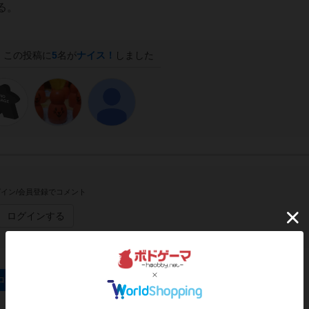
る。
この投稿に
5
名が
ナイス！
しました
イン/会員登録でコメント
ログインする
ロジカルファクトリー）のトップに戻る