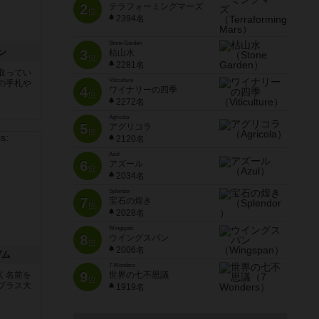
2
テラフォーミングマーズ
位
2394名
Stone Garden
ン
3
枯山水
位
2281名
取ってい
Viticulture
の手札や
4
ワイナリーの四季
位
2272名
Agricola
5
アグリコラ
位
2120名
Azul
6
アズール
位
2034名
Splendor
7
宝石の煌き
位
2028名
Wingspan
8
ウイングスパン
位
2006名
ガム
7 Wonders
9
く名前を
世界の七不思議
位
ブラス大
1919名