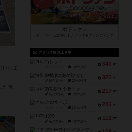
ボドファン
ボードゲームに特化したクラウドファンディング
アクセス数 急上昇中
コレクト！
340
PT
なければ
紹介文なし
1件の投稿
無限まちがいさがし
322
PT
紹介文あり
2件の投稿
った時、
ガルフストライク
217
PT
紹介文あり
1件の投稿
クルティボ
203
PT
紹介文なし
1件の投稿
1809
112
PT
紹介文あり
1件の投稿
ファースト・イン・フライト
108