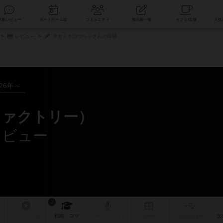
索
新着レビュー
ボードゲーム会
コミュニティ
掲示板一覧
レビュー
タカミネコウヘイさんの投稿
026年～
ファクトリー）
レビュー
1
リプレイ
日記
戦略
・コツ
ルール
/インスト
掲示板
拡張/関連
作
次