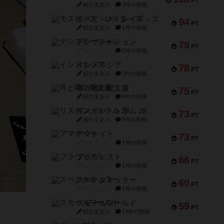
PT
紹介文あり
3件の投稿
モズビ－ズ・レイダ－ズ
94
PT
紹介文あり
1件の投稿
テンプテーション
79
PT
紹介文なし
2件の投稿
インドネシア
78
PT
紹介文あり
2件の投稿
宵と暁の呪文書
75
PT
紹介文あり
8件の投稿
リスボン・トラム 28
73
PT
紹介文あり
9件の投稿
アマナイト
73
PT
紹介文なし
1件の投稿
ブラヴェスト
66
PT
紹介文なし
1件の投稿
スペクタキュラー
60
PT
紹介文なし
1件の投稿
スモールワールド
59
PT
紹介文あり
13件の投稿