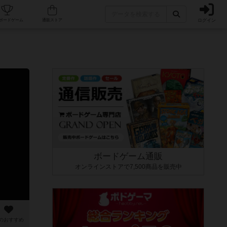
ログイン
カフェ/店舗
人気ボードゲーム
通販ストア
ボードゲーム通販
オンラインストアで7,500商品を販売中
のおすすめ