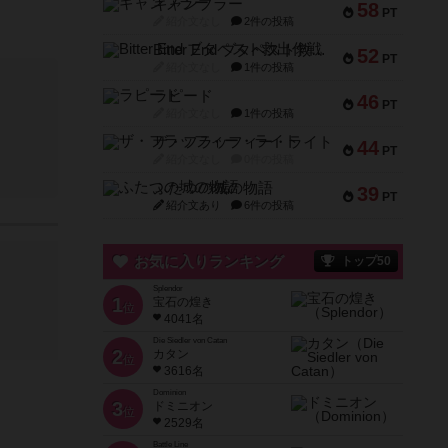
ギャンブラー
58
PT
紹介文なし
2件の投稿
Bitter End ブタペスト救出作戦
52
PT
紹介文なし
1件の投稿
ラピード
46
PT
紹介文なし
1件の投稿
ザ・フラッフィー・ライト
44
PT
紹介文なし
0件の投稿
ふたつの城の物語
39
PT
紹介文あり
6件の投稿
お気に入りランキング
トップ50
Splendor
1
宝石の煌き
位
4041名
Die Siedler von Catan
2
カタン
位
3616名
Dominion
3
ドミニオン
位
2529名
Battle Line