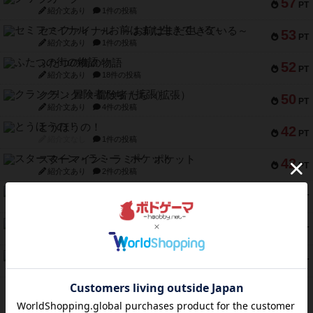
57
PT
紹介文あり
1件の投稿
セミファイナル ～お前はまだ生きている～
53
PT
紹介文あり
1件の投稿
ふたつの街の物語
52
PT
紹介文あり
18件の投稿
クランク! ：冒険者たち（拡張）
50
PT
紹介文あり
4件の投稿
とうほうの！
42
PT
紹介文なし
1件の投稿
スターマイン・ラミー ポケット
42
PT
紹介文あり
2件の投稿
海兵隊
39
PT
紹介文あり
1件の投稿
スーパーストア3000
39
PT
紹介文なし
1件の投稿
フリップ７：復讐心とともに
37
PT
紹介文なし
2件の投稿
※Apple、Apple のロゴ は、米国および他の国々で登録されたApple Inc.の商標です。
※App Store は、Apple Inc.のサービスマークです。