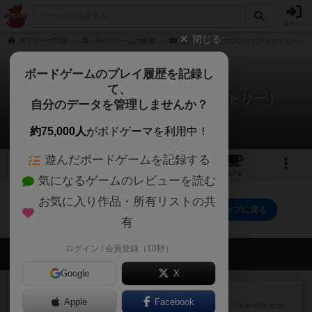
ログイン
閉じる
ボドゲーマTOP
ボードゲームの検索
エコロジ（エコロジカルファクトリー）
ボードゲームのプレイ履歴を記録し
て、
エコロジ（エコロジカルファクトリー）
自分のデータを管理しませんか？
0件のルール/インスト
約75,000人
がボドゲーマを利用中！
遊んだボードゲームを記録する
10
1
9
2
トップ
画像
動画
レビュー
カフェ
気になるゲームのレビューを読む
お気に入り作品・所有リストの共
エコロジ（エコロジカルファクトリー）のトップに戻る
有
ログイン / 会員登録（10秒）
会員の新しい投稿
Google
X
レビュー
パイパー戦闘団1
Apple
Facebook
1993年にAvalon Hill社が出版した『Kampfgruppe...