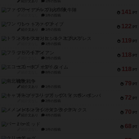
紹介文あり
1件の投稿
ファイアー・ブルズ / 火牛陣
141
PT
紹介文なし
1件の投稿
ワン・トゥ・ファイブ
122
PT
紹介文あり
1件の投稿
トランスオリエント・エクスプレス
119
PT
紹介文なし
1件の投稿
フラットアイアン
118
PT
紹介文なし
2件の投稿
エコーズ・オブ・タイム
118
PT
紹介文なし
8件の投稿
南北戦争
79
PT
紹介文あり
1件の投稿
キャプテン・フリップ：イスラ・ボンバ
72
PT
紹介文なし
2件の投稿
メメントオンラインタクティクス
70
PT
紹介文あり
4件の投稿
パーミッド
68
PT
紹介文なし
1件の投稿
クリーグ