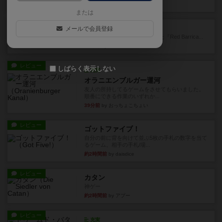
1分前
by Chaco
または
レビュー
レッドバリケ－ド工場
メールで会員登録
1989年にAvalon Hill社が出版した『Red Barrica...
14分前
by Chaco
レビュー
しばらく表示しない
充実
オラニエンブルガー運河
友人の所持してるゲームをさせてもらいました。
順番にできる作業のいずれか...
39分前
by おっちょこちょい
レビュー
ゴットファイブ！
自分の前に背を向けて並ぶ5枚の手札の数字を当て
るゲーム。相手の手札/場...
約2時間前
by daisdice
レビュー
カタン
神ゲー
約2時間前
by アプー
レビュー
充実