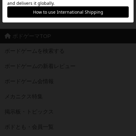
※Android は、グーグル インコーポレイテッドの商標または登録商標です。
※Google Play とそのロゴは、Google Inc.の商標または登録商標です。
ボドゲーマTOP
ボードゲームを検索する
ボードゲームの新着レビュー
ボードゲーム会情報
メカニクス特集
掲示板・トピックス
ボドとも・会員一覧