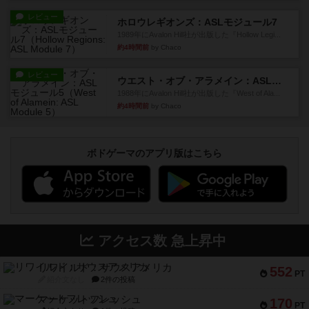
レビュー
ホロウレギオンズ：ASLモジュール7
1989年にAvalon Hill社が出版した『Hollow Legi...
約4時間前
by Chaco
レビュー
ウエスト・オブ・アラメイン：ASLモジュール5
1988年にAvalon Hill社が出版した『West of Ala...
約4時間前
by Chaco
ボドゲーマのアプリ版はこちら
アクセス数 急上昇中
リワイルド：サウスアメリカ
552
PT
紹介文なし
2件の投稿
マーケットフレッシュ
170
PT