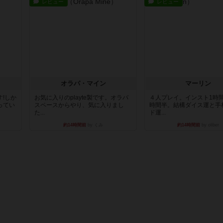
レビュー
レビュー
オラパ・マイン
マーリン
!しか
お気に入りのplayte製です。オラパ
４人プレイ。インスト1時
ってい
スペースからやり、気に入りまし
時間半。結構ダイス運と手
た...
ド運...
約14時間前
by くみ
約14時間前
by oliber