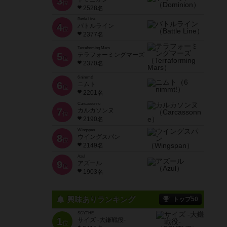
3
位
2528名
Battle Line
4
バトルライン
位
2377名
Terraforming Mars
5
テラフォーミングマーズ
位
2370名
6 nimmt!
6
ニムト
位
2201名
Carcassonne
7
カルカソンヌ
位
2190名
Wingspan
8
ウイングスパン
位
2149名
Azul
9
アズール
位
1903名
興味ありランキング
トップ50
SCYTHE
1
サイズ -大鎌戦役-
位