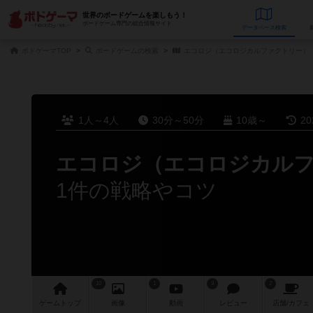
世界のボードゲームを楽しもう！
ボードゲーム専門の総合情報サイト
データベース
検
ボドゲーマTOP
ボードゲームの検索
エコロジ（エコロジカルファクトリー）
1人～4人
30分～50分
10歳～
2
エコロジ（エコロジカル
1件の戦略やコツ
10
1
9
2
ゲーム
トップ
画像
動画
レビュー
店舗/
カフェ