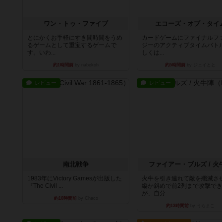
ワン・トゥ・ファイブ
エコーズ・オブ・タイ
とにかくお手軽にすき間時間をうめ
カードゲームにファイナルフ
るゲームとして重宝するゲームで
ジーのアクティブタイムバト
す。いわ...
しくは...
約1時間前
by nabekoh
約5時間前
by ジェイとと
レビュー
レビュー
南北戦争
ファイアー・ブルズ / 火
1983年にVictory Gamesが出版した
火牛を引き連れて敵を殲滅さ
『The Civil ...
縦か斜めで前2列まで攻撃で
が、自分...
約10時間前
by Chaco
約13時間前
by うらまこ