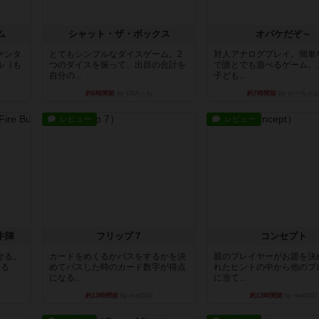
ム
シャット・ザ・ボックス
オバケだぞ～
ァンタ
とてもシンプルなダイスゲーム。2
対人アナログプレイ。簡単
ル（も
つのダイスを振って、出目の合計を
で誰とでも遊べるゲーム。
自分の...
子ども...
約6時間前
by OSAっち
約7時間前
by おーちゃ
レビュー
レビュー
牛陣
フリップ７
コンセプト
せる。
カードをめくるかパスをするかを決
親のプレイヤーがお題を決
きる
めてパスした時のカード数字が得点
れたヒントの中から他のプ
になる...
に当て...
約13時間前
by mob567
約13時間前
by mob567