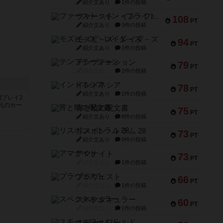
紹介文あり
1件の投稿
ファースト・イン・フライト
108
PT
紹介文あり
3件の投稿
モズビ－ズ・レイダ－ズ
94
PT
紹介文あり
1件の投稿
テンプテーション
79
PT
紹介文なし
2件の投稿
インドネシア
78
PT
紹介文あり
2件の投稿
間プレイ2
札のカー
宵と暁の呪文書
75
PT
紹介文あり
8件の投稿
リスボン・トラム 28
73
PT
紹介文あり
9件の投稿
アマナイト
73
PT
紹介文なし
1件の投稿
ブラヴェスト
66
PT
紹介文なし
1件の投稿
スペクタキュラー
60
PT
紹介文なし
1件の投稿
スモールワールド