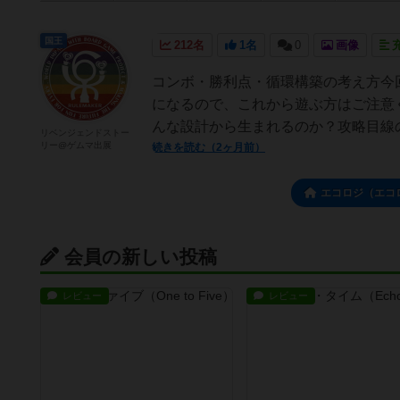
国王
212名
1名
0
画像
コンボ・勝利点・循環構築の考え方今
になるので、これから遊ぶ方はご注意
んな設計から生まれるのか？攻略目線の
リベンジェンドストー
リー@ゲムマ出展
続きを読む（2ヶ月前）
エコロジ（エコ
会員の新しい投稿
レビュー
レビュー