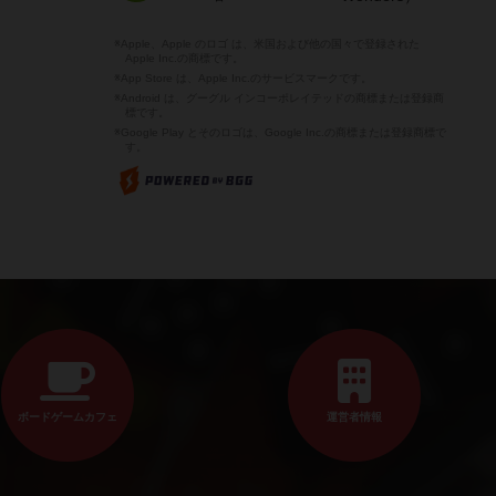
※Apple、Apple のロゴ は、米国および他の国々で登録された
Apple Inc.の商標です。
※App Store は、Apple Inc.のサービスマークです。
※Android は、グーグル インコーポレイテッドの商標または登録商
標です。
※Google Play とそのロゴは、Google Inc.の商標または登録商標で
す。
ボードゲームカフェ
運営者情報