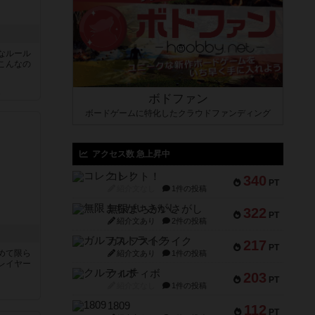
なルール
こんなの
ん
ボドファン
ボードゲームに特化したクラウドファンディング
アクセス数 急上昇中
コレクト！
340
PT
紹介文なし
1件の投稿
無限まちがいさがし
322
PT
紹介文あり
2件の投稿
ガルフストライク
217
PT
めて限ら
紹介文あり
1件の投稿
レイヤー
クルティボ
203
PT
紹介文なし
1件の投稿
1809
112
PT