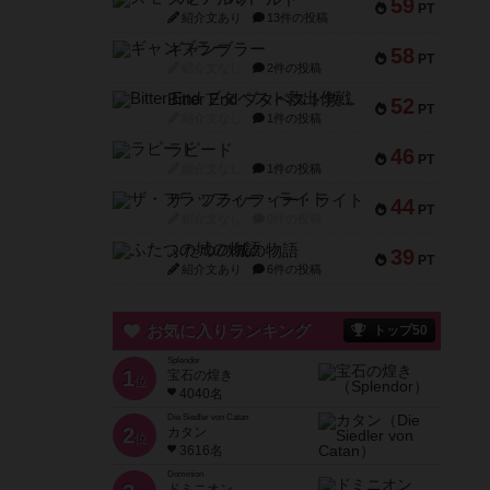
59
PT
紹介文あり
13件の投稿
ギャンブラー
58
PT
紹介文なし
2件の投稿
Bitter End ブタペスト救出作戦
52
PT
紹介文なし
1件の投稿
ラピード
46
PT
紹介文なし
1件の投稿
ザ・フラッフィー・ライト
44
PT
紹介文なし
0件の投稿
ふたつの城の物語
39
PT
紹介文あり
6件の投稿
お気に入りランキング
トップ50
Splendor
1
宝石の煌き
位
4040名
Die Siedler von Catan
2
カタン
位
3616名
Dominion
ドミニオン