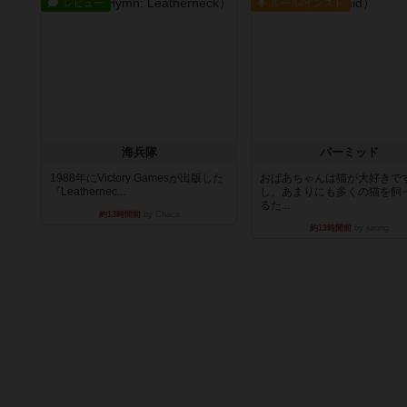
レビュー
ルール/インスト
海兵隊
パーミッド
1988年にVictory Gamesが出版した
おばあちゃんは猫が大好きです
『Leathernec...
し、あまりにも多くの猫を飼
るた...
約13時間前
by Chaco
約13時間前
by jurong