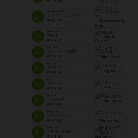
2415名
Terraforming Mars
2
テラフォーミングマーズ
位
2394名
Stone Garden
3
枯山水
位
2281名
Viticulture
4
ワイナリーの四季
位
2272名
Agricola
5
アグリコラ
位
2119名
Azul
6
アズール
位
2035名
Splendor
7
宝石の煌き
位
2028名
Wingspan
8
ウイングスパン
位
2006名
7 Wonders
9
世界の七不思議
位
1919名