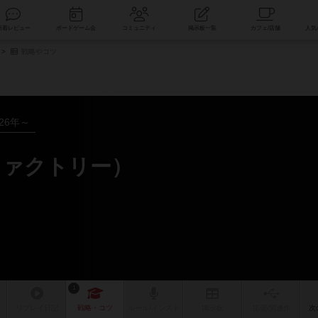
索
新着レビュー
ボードゲーム会
コミュニティ
掲示板一覧
戦略やコツ
026年～
ファクトリー）
1
リプレイ
日記
戦略
・コツ
ルール
/インスト
掲示板
拡張/関連
作
次