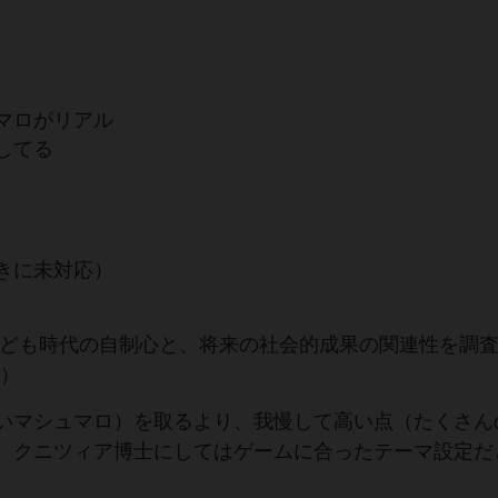
マロがリアル
してる
きに未対応）
子ども時代の自制心と、将来の社会的成果の関連性を調
用）
いマシュマロ）を取るより、我慢して高い点（たくさん
、クニツィア博士にしてはゲームに合ったテーマ設定だ