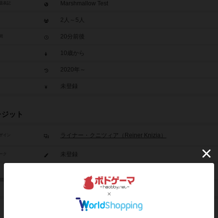
Marshmallow Test
題表記
2人～5人
20分前後
間
10歳から
2020年～
未登録
レジット
ライナー・クニツィア（Reiner Knizia）
ザイン
未登録
ーク
ゲームライト（Gamewright）
/団体
カンガゲームズ（Kanga Games）