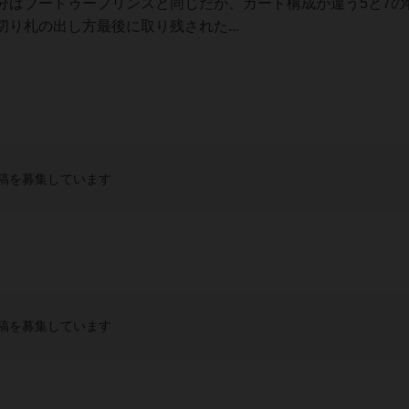
分はブードゥープリンスと同じだが、カード構成が違う5と7の
り札の出し方最後に取り残された...
稿を募集しています
稿を募集しています