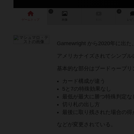
1
4
ゲーム
トップ
画像
動画
レビ
Gamewright から2020
アメリカナイズされてシンプル
基本的な部分はブードゥープリ
カード構成が違う
5と7の特殊効果なし
最低が最大に勝つ特殊判定な
切り札の出し方
最後に取り残された場合の得
などが変更されている。