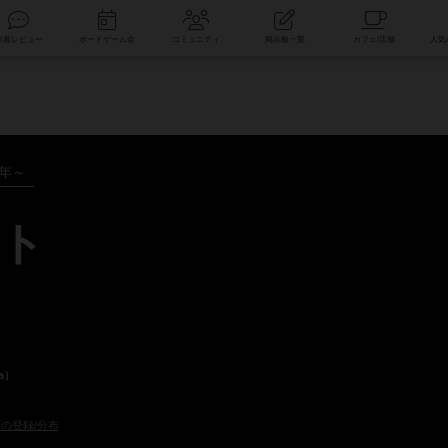
索
新着レビュー
ボードゲーム会
コミュニティ
掲示板一覧
0年～
ト
a）
の登録/分布