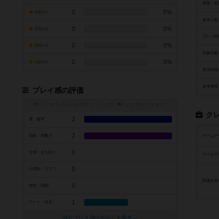
原題・英
0
0%
4点の人
参加人数
0
0%
3点の人
プレイ時
0
0%
2点の人
対象年齢
0
0%
1点の人
発売時期
参考価格
プレイ感の評価
トグルスイッチを押すとプレイ感（
※
）の投票ができます
ク
2
運・確率
2
戦略・判断力
ゲームデ
0
交渉・立ち回り
アートワ
0
心理戦・ブラフ
関連企業
0
攻防・戦闘
1
アート・外見
似たプレイ感のゲームを探す→