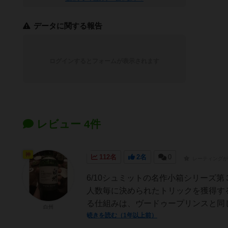
データに関する報告
ログインするとフォームが表示されます
レビュー 4件
神
112名
2名
0
レーティングが
6/10シュミットの名作小箱シリーズ
人数毎に決められたトリックを獲得す
る仕組みは、ヴードゥープリンスと同じ
白州
続きを読む（1年以上前）