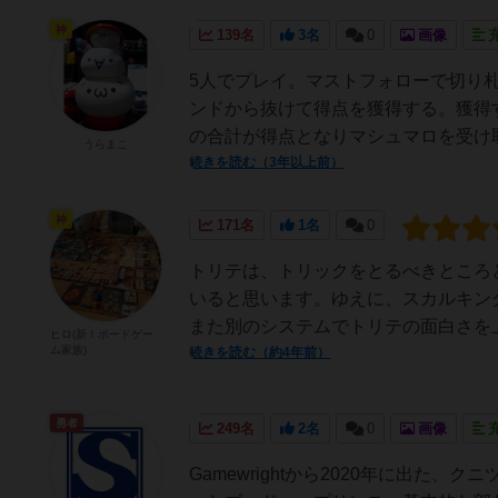
神
139名
3名
0
画像
5人でプレイ。マストフォローで切り札
ンドから抜けて得点を獲得する。獲得
の合計が得点となりマシュマロを受け取
うらまこ
続きを読む（3年以上前）
神
171名
1名
0
トリテは、トリックをとるべきところ
いると思います。ゆえに、スカルキン
また別のシステムでトリテの面白さを上
ヒロ(新！ボードゲー
ム家族)
続きを読む（約4年前）
勇者
249名
2名
0
画像
Gamewrightから2020年に出