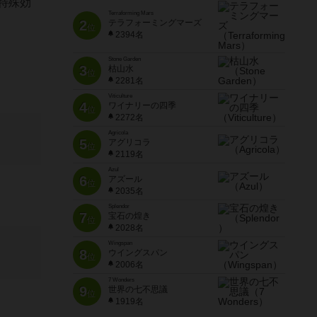
特殊効
Terraforming Mars
2
テラフォーミングマーズ
位
2394名
Stone Garden
3
枯山水
位
2281名
Viticulture
4
ワイナリーの四季
位
2272名
Agricola
5
アグリコラ
位
2119名
Azul
6
アズール
位
2035名
Splendor
7
宝石の煌き
位
2028名
Wingspan
8
ウイングスパン
位
2006名
7 Wonders
9
世界の七不思議
位
1919名