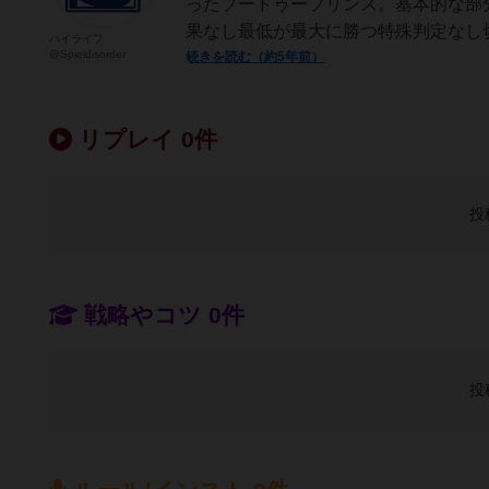
ったブードゥープリンス。基本的な部
果なし最低が最大に勝つ特殊判定なし切
ハイライフ
@Spieldisorder
続きを読む（約5年前）
リプレイ 0件
投
戦略やコツ 0件
投