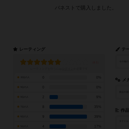
バネストで購入しました。
レーティング
テ
その他の
レーティングを行うには
ログイン
が必要です
0
0%
10点の人
メ
0
0%
9点の人
得点や資
2
9%
8点の人
8
35%
7点の人
作
9
39%
6点の人
タイトル
4
17%
5点の人