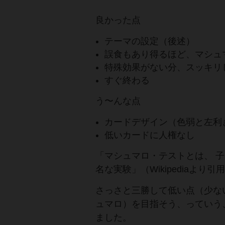
良かった点
テーマの設定（後述）
誤食もあり得るほど、マシュ
特殊効果がない分、スッキリ
すぐ終わる
う〜んな点
カードデザイン（色弱と左利
低いカードに人権なし
「マシュマロ・テストとは、 
名な実験」（Wikipediaより引
さっさと三勝して低い点（少な
ュマロ）を目指そう、っていう
ました。