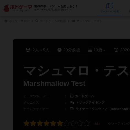
世界のボードゲームを楽しもう！
ボードゲーム専門の総合情報サイト
データベース
検
ボドゲーマTOP
ボードゲームの検索
マシュマロ・テスト
2人～5人
20分前後
10歳～
202
マシュマロ・テス
Marshmallow Test
テーマ/フレーバー
：
カードゲーム
メカニクス
：
トリックテイキング
ゲームデザイナー
：
ライナー・クニツィア（Reiner Knizi
レーティング