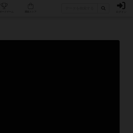
ログイン
カフェ/店舗
人気ボードゲーム
通販ストア