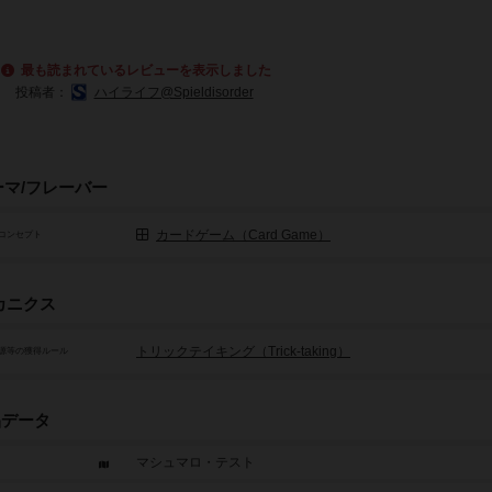
最も読まれているレビューを表示しました
投稿者：
ハイライフ@Spieldisorder
ーマ/フレーバー
カードゲーム（Card Game）
コンセプト
カニクス
トリックテイキング（Trick-taking）
源等の獲得ルール
品データ
マシュマロ・テスト