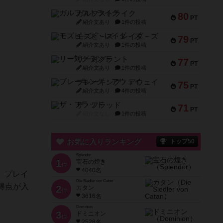
ガルフストライク
80
PT
紹介文あり
1件の投稿
モズビ－ズ・レイダ－ズ
79
PT
紹介文あり
1件の投稿
リー対グラント
77
PT
紹介文あり
1件の投稿
ブレーキング・アウェイ
75
PT
紹介文あり
4件の投稿
ザ・フラッド
71
PT
紹介文なし
1件の投稿
お気に入りランキング
トップ50
Splendor
1
宝石の煌き
位
4040名
。プレイ
Die Siedler von Catan
得点が入
2
カタン
位
3616名
Dominion
3
ドミニオン
位
2528名