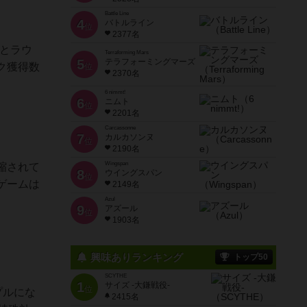
Battle Line
4
バトルライン
位
2377名
るとラウ
Terraforming Mars
5
テラフォーミングマーズ
ク獲得数
位
2370名
6 nimmt!
6
ニムト
位
2201名
Carcassonne
7
カルカソンヌ
位
2190名
Wingspan
縮されて
8
ウイングスパン
位
ゲームは
2149名
Azul
9
アズール
位
1903名
興味ありランキング
トップ50
SCYTHE
1
サイズ -大鎌戦役-
位
プルにな
2415名