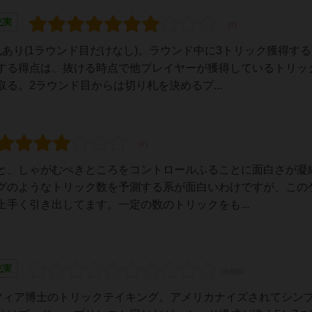
充実
あり(1ラウンド目だけなし)。ラウンド中に3トリック獲得す
する得点は、抜ける時点で他プレイヤーが獲得しているトリッ
る。2ラウンド目からは切り札を決めるプ...
と、しゃがむべきところをコントロールふることに面白さが凝
グのようなトリック数を予測する系が面白いわけですが、この
手く引き出してます。一定の数のトリックをも...
充実
た、クニツィア博士のトリックテイキング。アメリカナイズされてシン