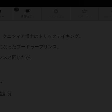
13
ュー
店舗/
カフェ
リプレイ
日記
戦略
・コツ
ルール
年に出た、クニツィア博士のトリックテイキング。
になったブードゥープリンス。
ンスと同じだが、
し
点計算