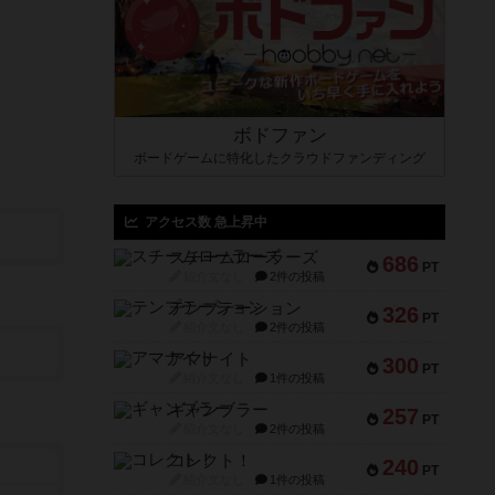
ボドファン
ボードゲームに特化したクラウドファンディング
アクセス数 急上昇中
スチームローラーズ
686
PT
紹介文なし
2件の投稿
テンプテーション
326
PT
紹介文なし
2件の投稿
アマナイト
300
PT
紹介文なし
1件の投稿
ギャンブラー
257
PT
紹介文なし
2件の投稿
コレクト！
240
PT
紹介文なし
1件の投稿