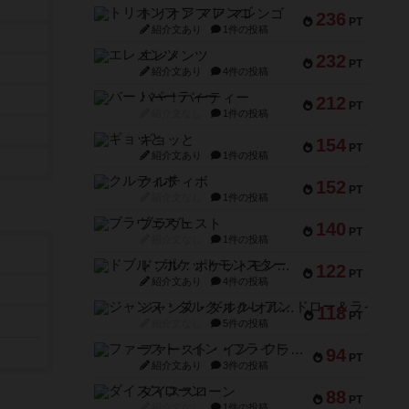
トリオンフ ア マレンゴ
236
PT
紹介文あり
1件の投稿
エレメンツ
232
PT
紹介文あり
4件の投稿
バー！パーティー
212
PT
紹介文なし
1件の投稿
ギョッと
154
PT
紹介文あり
1件の投稿
クルティボ
152
PT
紹介文なし
1件の投稿
ブラヴェスト
140
PT
紹介文なし
1件の投稿
ドブル：ポケットモンスター
122
PT
紹介文あり
4件の投稿
ジャンヌ・ダルク-オルレアン ドロー＆ライト
118
PT
紹介文なし
5件の投稿
ファースト・イン・フライト
94
PT
紹介文あり
3件の投稿
ダイススローン
88
PT
紹介文なし
1件の投稿