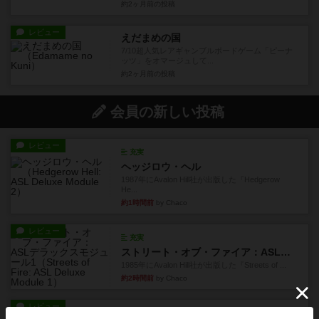
約2ヶ月前
の投稿
レビュー
えだまめの国
7/10超人気レアギャンブルボードゲーム「ピーナ
ッツ」をオマージュして...
約2ヶ月前
の投稿
会員の新しい投稿
レビュー
充実
ヘッジロウ・ヘル
1987年にAvalon Hill社が出版した『Hedgerow
He...
約1時間前
by Chaco
レビュー
充実
ストリート・オブ・ファイア：ASLデラックスモジュール1
1985年にAvalon Hill社が出版した『Streets of ...
約2時間前
by Chaco
レビュー
ペガサス橋