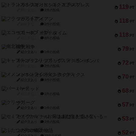
トランスオリエント・エクスプレス
119
PT
紹介文なし
1件の投稿
フラットアイアン
118
PT
紹介文なし
2件の投稿
エコーズ・オブ・タイム
118
PT
紹介文なし
8件の投稿
南北戦争
79
PT
紹介文あり
1件の投稿
キャプテン・フリップ：イスラ・ボンバ
72
PT
紹介文なし
2件の投稿
メメントオンラインタクティクス
70
PT
紹介文あり
4件の投稿
パーミッド
68
PT
紹介文なし
1件の投稿
クリーグ
57
PT
紹介文あり
1件の投稿
セミファイナル ～お前はまだ生きている～
53
PT
紹介文あり
1件の投稿
ふたつの街の物語
52
PT
紹介文あり
18件の投稿