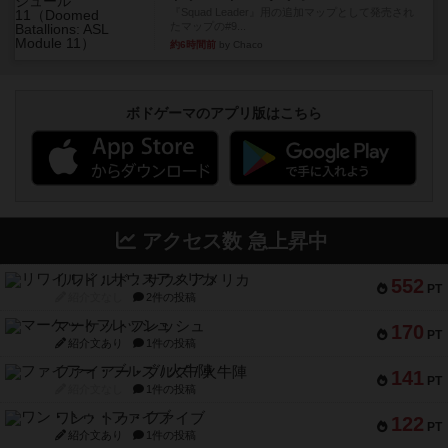
『Squad Leader』用の追加マップとして発売され
たマップの#9...
約6時間前
by Chaco
ボドゲーマのアプリ版はこちら
アクセス数 急上昇中
リワイルド：サウスアメリカ
552
PT
紹介文なし
2件の投稿
マーケットフレッシュ
170
PT
紹介文あり
1件の投稿
ファイアー・ブルズ / 火牛陣
141
PT
紹介文なし
1件の投稿
ワン・トゥ・ファイブ
122
PT
紹介文あり
1件の投稿