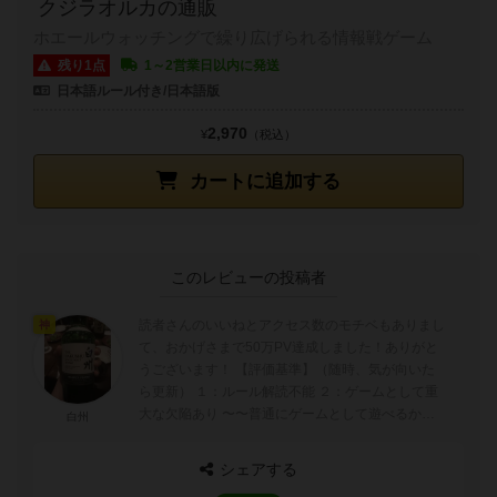
クジラオルカの通販
ホエールウォッチングで繰り広げられる情報戦ゲーム
残り1点
1～2営業日以内に発送
日本語ルール付き/日本語版
2,970
¥
（税込）
カートに追加する
このレビューの投稿者
読者さんのいいねとアクセス数のモチベもありまし
神
て、おかげさまで50万PV達成しました！ありがと
うございます！ 【評価基準】（随時、気が向いた
ら更新） １：ルール解読不能 ２：ゲームとして重
大な欠陥あり 〜〜普通にゲームとして遊べるかど
白州
うかの境目〜〜 ...
シェアする