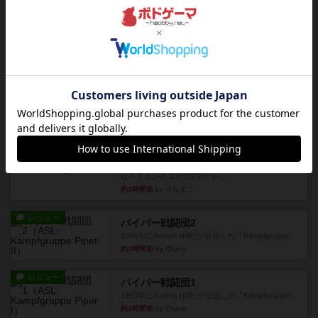
1997年にAvalon Hill社が出版した『Pegasus Bri...
約2時間前
by Chaco
レビュー
画像付き
オラニエンブルガー運河
存在をうっすらと認識していたけど、セールやっ
てて、2人専用でワカプレと...
約2時間前
by みいやん
レビュー
画像付き
充実
フィッシェン2
ゲームの流れはフィッシェンだが、ゲーム開始時
はペリカンとエビの2スート...
約3時間前
by うらまこ
レビュー
パイパー戦闘団2
1996年にAvalon Hill社が出版した『Kampfgruppe...
約3時間前
by Chaco
レビュー
パイパー戦闘団1
1993年にAvalon Hill社が出版した『Kampfgruppe...
約3時間前
by Chaco