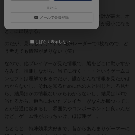
どこにいるかを当てるゲーム。
または
クジラは周りの４箇所の海カードの数値の合計が最大、オ
メールで会員登録
ルカは周りの４箇所の海カードの数値の合計が最小になる
とこに出現する。
しばらく表示しない
のだが、見れる海カードが5枚+レーダーで1枚なので、ど
う考えても情報が足りない（笑）
なので、他プレイヤーが見た情報で、船をどこに動かすか
をみて、推測しながら、当てに行く・・・というゲームコ
ンセプトは理解できるのだが、誰がどんな情報を見たかは
わからないし、それを知るために他の人と同じところ見た
ら、結局ほかの情報ないからわからないし、結局は1/3で
当たるから、適当においたプレイヤーがなんか勝つってこ
とが普通に起きるし、雰囲気やコンポーネントは良いんだ
けど、ゲーム性がぶっちゃけ、ほぼ運ゲー。
もともと、特殊効果大好きで、昔からあんまりゲーマーに