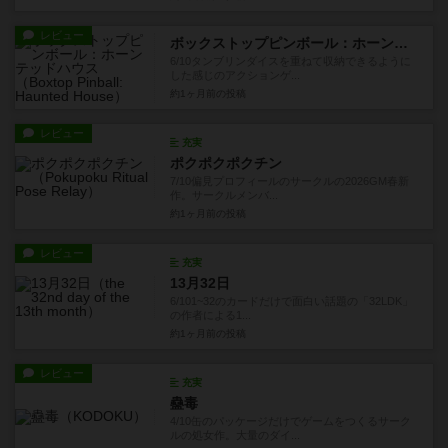
レビュー
ボックストップピンボール：ホーンテッドハウス
6/10タンブリンダイスを重ねて収納できるように
した感じのアクションゲ...
約1ヶ月前
の投稿
レビュー
充実
ポクポクポクチン
7/10偏見プロフィールのサークルの2026GM春新
作。サークルメンバ...
約1ヶ月前
の投稿
レビュー
充実
13月32日
6/101~32のカードだけで面白い話題の「32LDK」
の作者による1...
約1ヶ月前
の投稿
レビュー
充実
蠱毒
4/10缶のパッケージだけでゲームをつくるサーク
ルの処女作。大量のダイ...