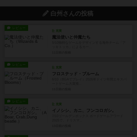
白州さんの投稿
レビュー
充実
魔法使いと仲魔たち
5/10独特なゲームをデザインする海外チーム「ア
ッキトッカ」によるカー...
11日前
の投稿
レビュー
充実
フロステッド・ブルーム
6/10（BGAでプレイ）2026年ドイツ年間エキスパ
ートゲーム大賞推...
11日前
の投稿
レビュー
充実
イノシシ、カニ、フンコロガシ。
7/10ゴールデンボックス ボードゲームアワード
2025で、ドリスマ...
13日前
の投稿