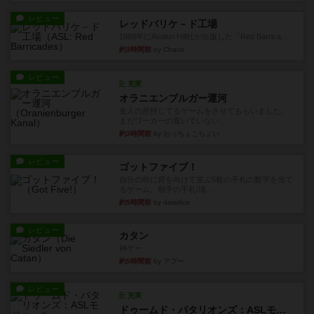
レビュー
レッドバリケ－ド工場
1989年にAvalon Hill社が出版した『Red Barrica...
約3時間前
by Chaco
レビュー
充実
オラニエンブルガー運河
友人の所持してるゲームをさせてもらいました。
まだワーカーの置いていない...
約3時間前
by おっちょこちょい
レビュー
ゴットファイブ！
自分の前に背を向けて並ぶ5枚の手札の数字を当て
るゲーム。相手の手札/場...
約5時間前
by daisdice
レビュー
カタン
神ゲー
約5時間前
by アプー
レビュー
充実
ドゥームド・バタリオンズ：ASLモジュール11