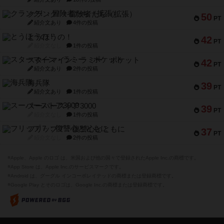
クランク! ：冒険者たち（拡張）
50
PT
紹介文あり
4件の投稿
とうほうの！
42
PT
紹介文なし
1件の投稿
スターマイン・ラミー ポケット
42
PT
紹介文あり
2件の投稿
海兵隊
39
PT
紹介文あり
1件の投稿
スーパーストア3000
39
PT
紹介文なし
1件の投稿
フリップ７：復讐心とともに
37
PT
紹介文なし
2件の投稿
※Apple、Apple のロゴ は、米国および他の国々で登録されたApple Inc.の商標です。
※App Store は、Apple Inc.のサービスマークです。
※Android は、グーグル インコーポレイテッドの商標または登録商標です。
※Google Play とそのロゴは、Google Inc.の商標または登録商標です。