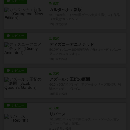
レビュー
充実
カルタヘナ：新版
6/102001年ドイツ年間ゲーム大賞推薦リスト作品
（大賞はカルカソン...
13日前
の投稿
レビュー
充実
ディズニーアニメテッド
5/10ディズニー100周年記念で作られたディズニー
アニメのスタジオを...
18日前
の投稿
レビュー
充実
アズール：王妃の庭園
6/10（BGAでプレイ）アズールシリーズ第4弾。興
味あったが、プレイ...
18日前
の投稿
レビュー
充実
リバース
7/102026年ドイツ年間エキスパートゲーム大賞ノ
ミネート作品。登場...
約1ヶ月前
の投稿