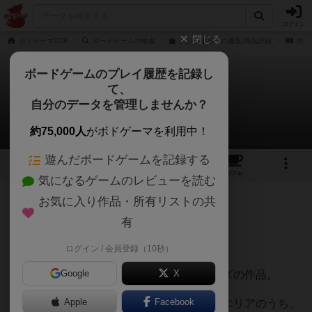
ログイン
閉じる
ボドゲーマTOP
ボードゲームの検索
クジラオルカの通販/商品詳細
作品
ボードゲームのプレイ履歴を記録し
て、
クジラオルカ
自分のデータを管理しませんか？
白州さんのレビュー
約75,000人
がボドゲーマを利用中！
遊んだボードゲームを記録する
4
1
7
68
トップ
画像
動画
レビュー
カフェ
気になるゲームのレビューを読む
お気に入り作品・所有リストの共
607名
0名
0
1年以上前
有
レーティングが非公開に設定されたユーザー
4/10
ログイン / 会員登録（10秒）
Google
X
好みが結構別れるであろうオインクゲームズの作品。
Apple
Facebook
タイトル通り、クジラとオルカが６箇所のエリアのうち、