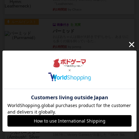
『Leathernec...
約1時間前
by Chaco
ルール/インスト
画像付き
充実
パーミッド
おばあちゃんは猫が大好きです!しかし、あまりに
も多くの猫を飼っているた...
約1時間前
by jurong
レビュー
画像付き
オラパ・マイン
お気に入りのplayte製です。オラパスペースから
やり、気に入りました...
約1時間前
by くみ
レビュー
マーリン
４人プレイ。インスト1時間プレイ2時間半。結構
ダイス運と手札のカード運...
約2時間前
by oliber
レビュー
アンブッシュ！：シルバースター
1987年にVictory Gamesが出版した『Silver Sta...