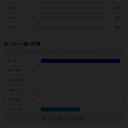
0
0%
3点の人
0
0%
2点の人
0
0%
1点の人
プレイ感の評価
トグルスイッチを押すとプレイ感（
※
）の投票ができます
2
運・確率
0
戦略・判断力
0
交渉・立ち回り
0
心理戦・ブラフ
0
攻防・戦闘
1
アート・外見
似たプレイ感のゲームを探す→