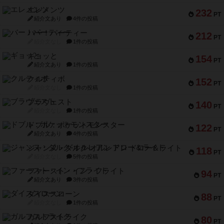
エレメンツ
232
PT
紹介文あり
4件の投稿
バー！パーティー
212
PT
紹介文なし
1件の投稿
ギョッと
154
PT
紹介文あり
1件の投稿
クルティボ
152
PT
紹介文なし
1件の投稿
ブラヴェスト
140
PT
紹介文なし
1件の投稿
ドブル：ポケットモンスター
122
PT
紹介文あり
4件の投稿
ジャンヌ・ダルク-オルレアン ドロー＆ライト
118
PT
紹介文なし
5件の投稿
ファースト・イン・フライト
94
PT
紹介文あり
3件の投稿
ダイススローン
88
PT
紹介文なし
1件の投稿
ガルフストライク
80
PT