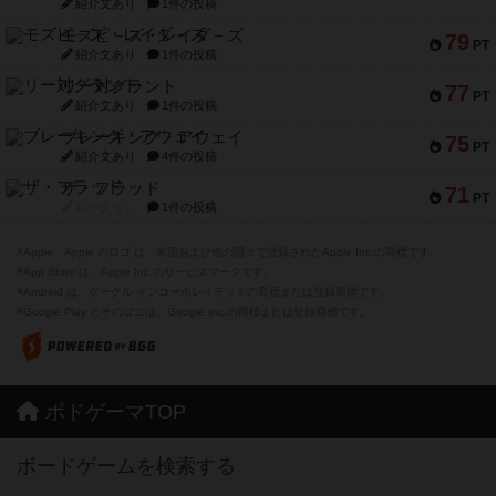
紹介文あり
1件の投稿
モズビ－ズ・レイダ－ズ
79
PT
紹介文あり
1件の投稿
リー対グラント
77
PT
紹介文あり
1件の投稿
ブレーキング・アウェイ
75
PT
紹介文あり
4件の投稿
ザ・フラッド
71
PT
紹介文なし
1件の投稿
※Apple、Apple のロゴ は、米国および他の国々で登録されたApple Inc.の商標です。
※App Store は、Apple Inc.のサービスマークです。
※Android は、グーグル インコーポレイテッドの商標または登録商標です。
※Google Play とそのロゴは、Google Inc.の商標または登録商標です。
ボドゲーマTOP
ボードゲームを検索する