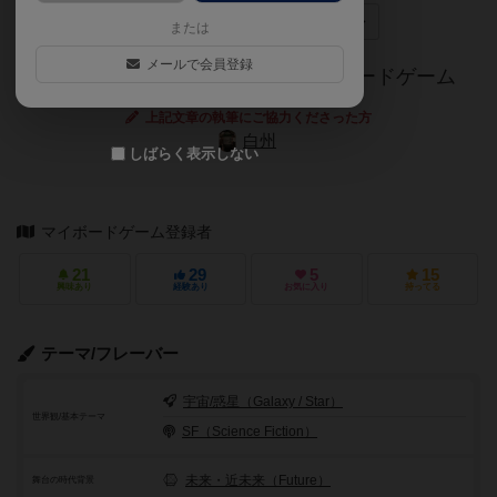
ディズニー
チキンレース
ダイスロール
または
メールで会員登録
スペースマウンテンをテーマにしたボードゲーム
上記文章の執筆にご協力くださった方
白州
しばらく表示しない
マイボードゲーム登録者
21
29
5
15
興味あり
経験あり
お気に入り
持ってる
テーマ/フレーバー
宇宙/惑星（Galaxy / Star）
世界観/基本テーマ
SF（Science Fiction）
未来・近未来（Future）
舞台の時代背景