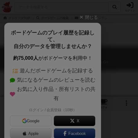
ログイン
閉じる
ボドゲーマTOP
ボードゲームの検索
スペースマウンテン
ボードゲームのプレイ履歴を記録し
て、
自分のデータを管理しませんか？
スペースマウンテン
約75,000人
がボドゲーマを利用中！
Disney Space Mountain Game: All Systems Go
遊んだボードゲームを記録する
気になるゲームのレビューを読む
お気に入り作品・所有リストの共
有
2
2
9
トップ
画像
動画
レビュー
カフェ
ログイン / 会員登録（10秒）
Google
X
ディズニーボードゲームシリーズ！
Apple
Facebook