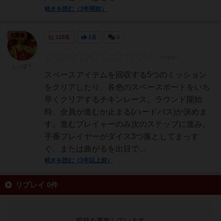
続きを読む（3年弱前）
大賢者
218名
1名
0
しっぽ？
スペースアイテムを回収する5つのミッション
をクリアしたり、各色のスペースポートをいち
早くクリアするチキンレース。ラウンド開始
時、全員が進むか止まる(ハードパス)か決めま
す。進むプレイャーのみ次のステップに進み、
手番プレイヤーがダイス3つ落としてまっす
ぐ、または曲がるを出目で...
続きを読む（3年以上前）
リプレイ 0件
投稿を募集しています