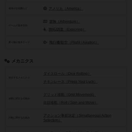
アメリカ（America）
地域や文化圏など
冒険（Adventure）
ゲームの基本目的
開拓/調査（Exploring）
飛行機/航空（Flight / Aviation）
乗り物が基本テーマ
メカニクス
ダイスロール（Dice Rolling）
頻出するメカニクス
チキンレース（Press Your Luck）
グリッド移動（Grid Movement）
移動に関する仕組み
出目移動（Roll / Spin and Move）
アクション事前決定（Simultaneous Action
行動に関する仕組み
Selection）