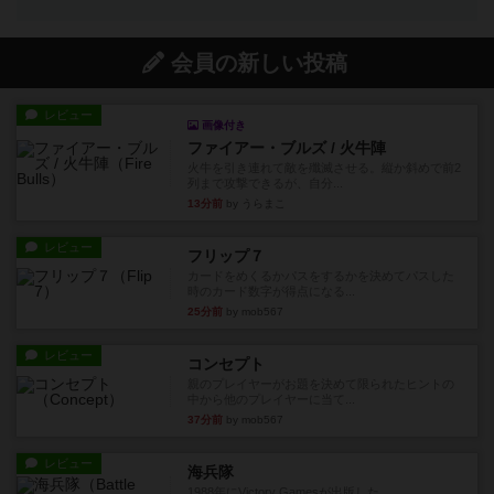
会員の新しい投稿
レビュー
画像付き
ファイアー・ブルズ / 火牛陣
火牛を引き連れて敵を殲滅させる。縦か斜めで前2
列まで攻撃できるが、自分...
13分前
by うらまこ
レビュー
フリップ７
カードをめくるかパスをするかを決めてパスした
時のカード数字が得点になる...
25分前
by mob567
レビュー
コンセプト
親のプレイヤーがお題を決めて限られたヒントの
中から他のプレイヤーに当て...
37分前
by mob567
レビュー
海兵隊
1988年にVictory Gamesが出版した