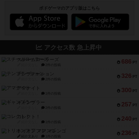
ボドゲーマのアプリ版はこちら
アクセス数 急上昇中
スチームローラーズ
686
PT
紹介文なし
2件の投稿
テンプテーション
326
PT
紹介文なし
2件の投稿
アマナイト
300
PT
紹介文なし
1件の投稿
ギャンブラー
257
PT
紹介文なし
2件の投稿
コレクト！
240
PT
紹介文なし
1件の投稿
トリオンフ ア マレンゴ
236
PT
紹介文あり
1件の投稿