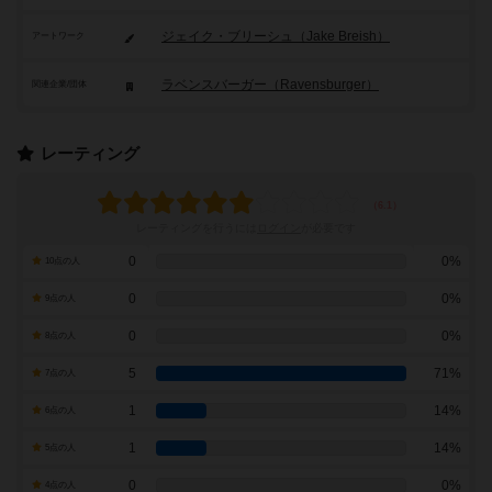
ジェイク・ブリーシュ（Jake Breish）
アートワーク
ラベンスバーガー（Ravensburger）
関連企業/団体
レーティング
レーティングを行うには
ログイン
が必要です
0
0%
10点の人
0
0%
9点の人
0
0%
8点の人
5
71%
7点の人
1
14%
6点の人
1
14%
5点の人
0
0%
4点の人