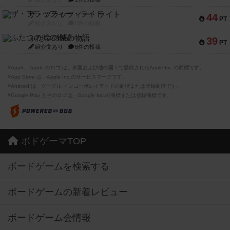
ザ・フラッフィー・ライト
44
PT
紹介文なし
0件の投稿
ふたつの城の物語
39
PT
紹介文あり
6件の投稿
※Apple、Apple のロゴ は、米国および他の国々で登録されたApple Inc.の商標です。
※App Store は、Apple Inc.のサービスマークです。
※Android は、グーグル インコーポレイテッドの商標または登録商標です。
※Google Play とそのロゴは、Google Inc.の商標または登録商標です。
ボドゲーマTOP
ボードゲームを検索する
ボードゲームの新着レビュー
ボードゲーム会情報