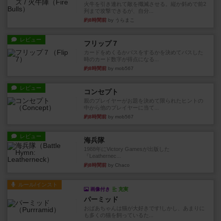
火牛を引き連れて敵を殲滅させる。縦か斜めで前2
列まで攻撃できるが、自分...
約8時間前
by うらまこ
レビュー
フリップ７
カードをめくるかパスをするかを決めてパスした
時のカード数字が得点になる...
約8時間前
by mob567
レビュー
コンセプト
親のプレイヤーがお題を決めて限られたヒントの
中から他のプレイヤーに当て...
約8時間前
by mob567
レビュー
海兵隊
1988年にVictory Gamesが出版した
『Leathernec...
約8時間前
by Chaco
ルール/インスト
画像付き
充実
パーミッド
おばあちゃんは猫が大好きです!しかし、あまりに
も多くの猫を飼っているた...