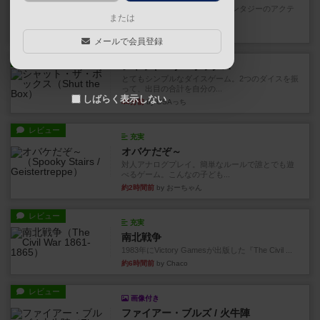
カードゲームにファイナルファンタジーのアクテ
または
ィブタイムバトル（もしくは...
20分前
by ジェイとと
メールで会員登録
レビュー
シャット・ザ・ボックス
とてもシンプルなダイスゲーム。2つのダイスを振
って、出目の合計を自分の...
しばらく表示しない
44分前
by OSAっち
レビュー
充実
オバケだぞ～
対人アナログプレイ。簡単なルールで誰とでも遊
べるゲーム。こんなの子ども...
約2時間前
by おーちゃん
レビュー
充実
南北戦争
1983年にVictory Gamesが出版した『The Civil ...
約6時間前
by Chaco
レビュー
画像付き
ファイアー・ブルズ / 火牛陣