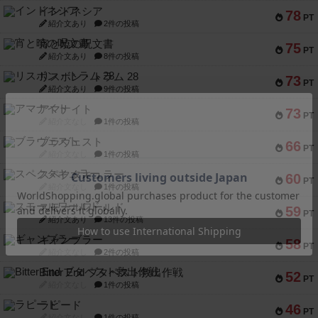
インドネシア
78
PT
紹介文あり
2件の投稿
宵と暁の呪文書
75
PT
紹介文あり
8件の投稿
リスボン・トラム 28
73
PT
紹介文あり
9件の投稿
アマナイト
73
PT
紹介文なし
1件の投稿
ブラヴェスト
66
PT
紹介文なし
1件の投稿
スペクタキュラー
60
PT
紹介文なし
1件の投稿
スモールワールド
59
PT
紹介文あり
13件の投稿
ギャンブラー
58
PT
紹介文なし
2件の投稿
Bitter End ブタペスト救出作戦
52
PT
紹介文なし
1件の投稿
ラピード
46
PT
紹介文なし
1件の投稿