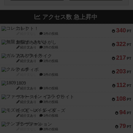
アクセス数 急上昇中
コレクト！
340
PT
紹介文なし
1件の投稿
無限まちがいさがし
322
PT
紹介文あり
2件の投稿
ガルフストライク
217
PT
紹介文あり
1件の投稿
クルティボ
203
PT
紹介文なし
1件の投稿
1809
112
PT
紹介文あり
1件の投稿
ファースト・イン・フライト
108
PT
紹介文あり
3件の投稿
モズビ－ズ・レイダ－ズ
94
PT
紹介文あり
1件の投稿
テンプテーション
79
PT
紹介文なし
2件の投稿