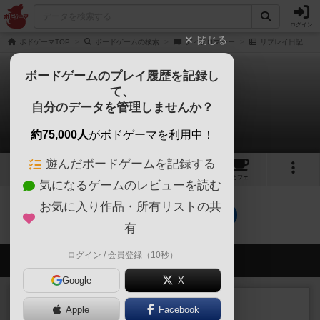
ログイン
閉じる
ボドゲーマTOP
ボードゲームの検索
ディプロマシー
リプレイ日記
ボードゲームのプレイ履歴を記録し
て、
ディプロマシー
自分のデータを管理しませんか？
0件のリプレイ日記
約75,000人
がボドゲーマを利用中！
遊んだボードゲームを記録する
6
9
43
トップ
画像
動画
レビュー
カフェ
気になるゲームのレビューを読む
お気に入り作品・所有リストの共
ディプロマシーのトップに戻る
有
ログイン / 会員登録（10秒）
会員の新しい投稿
Google
X
レビュー
充実
Apple
Facebook
エコーズ・オブ・タイム