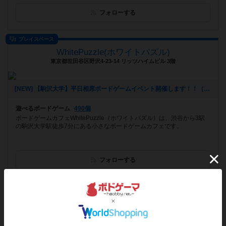
フォローする
プレイスペース
WhitePuzzle(ホワイトパズル)
東京都世田谷区野沢4-23-14 リッツハイムビル 3階
[NEW] 【駒沢大学】平日相席ボードゲームイベント開催します！！（2023年02月14日 11時49分）
遊べるボードゲーム
490個
ボードゲームカフェWhitePuzzle（ホワイトパズル）は、渋谷から3駅
の駒沢大学駅徒歩7分にある小さなボードゲームカフェです。
フォローする
ボードゲームカフェ
上野上さま
東京都台東区上野1-2-5黒門町ビル205