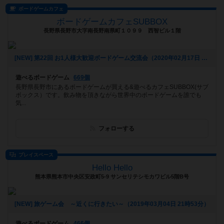
ボードゲームカフェ
ボードゲームカフェSUBBOX
長野県長野市大字南長野南県町１０９９ 西智ビル１階
[NEW] 第22回 お1人様大歓迎ボードゲーム交流会（2020年02月17日 21時47分）
遊べるボードゲーム
669個
長野県長野市にあるボードゲームが買える&遊べるカフェSUBBOX(サブ
ボックス）です。飲み物を頂きながら世界中のボードゲームを誰でも
気...
フォローする
プレイスペース
Hello Hello
熊本県熊本市中央区安政町5-9 サンセリテシモカワビル5階B号
[NEW] 旅ゲーム会 ～近くに行きたい～（2019年03月04日 21時53分）
遊べるボードゲーム
466個