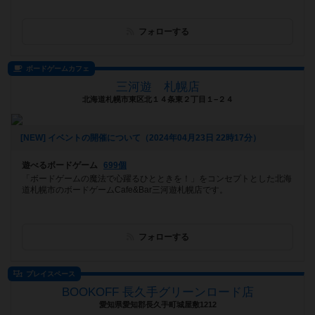
フォローする
ボードゲームカフェ
三河遊 札幌店
北海道札幌市東区北１４条東２丁目１−２４
[NEW] イベントの開催について（2024年04月23日 22時17分）
遊べるボードゲーム
699個
「ボードゲームの魔法で心躍るひとときを！」をコンセプトとした北海
道札幌市のボードゲームCafe&Bar三河遊札幌店です。
フォローする
プレイスペース
BOOKOFF 長久手グリーンロード店
愛知県愛知郡長久手町城屋敷1212