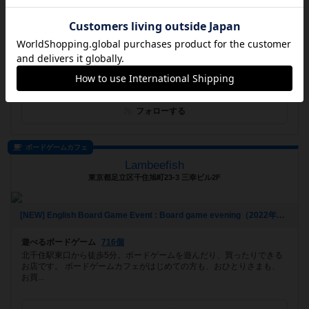
[NEW] 【1月18日(水)】スタッフも一緒に遊ぶ会＠池袋上さま（2023年01月09日 23時09分）
遊べるボードゲーム
1627個
秋葉原上野エリアのボードゲームカフェです。1700種類以上の世界中
のボードゲーム・カードゲームをお楽しみいただけます。 上野・御徒
町...
フォローする
ボードゲームカフェ
Lambeefish
東京都足立区千住旭町23-3 三幸ビル2F
[NEW] English Board Game Event : Board game evening（2022年12月26日 19時41分）
遊べるボードゲーム
716個
北千住駅東口から徒歩5分。ボードゲームを遊んだり、買ったりできる
お店です。 ボードゲームカフェがはじめての方も、おひとりさまも、
お買...