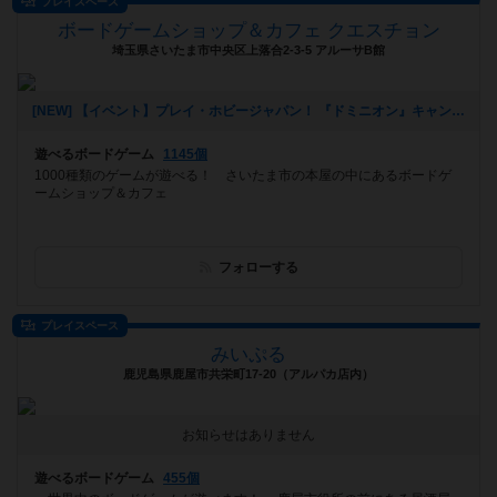
プレイスペース
ボードゲームショップ＆カフェ クエスチョン
埼玉県さいたま市中央区上落合2-3-5 アルーサB館
[NEW] 【イベント】プレイ・ホビージャパン！ 『ドミニオン』キャンペーン開催！（11/4 追記アリ）（2024年10月24日 21時41分）
遊べるボードゲーム
1145個
1000種類のゲームが遊べる！ さいたま市の本屋の中にあるボードゲ
ームショップ＆カフェ
フォローする
プレイスペース
みいぷる
鹿児島県鹿屋市共栄町17-20（アルパカ店内）
お知らせはありません
遊べるボードゲーム
455個