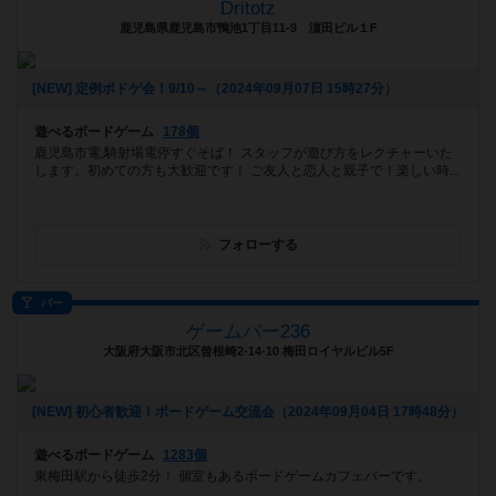
Dritotz
鹿児島県鹿児島市鴨池1丁目11-9 濵田ビル１F
[NEW] 定例ボドゲ会！9/10～（2024年09月07日 15時27分）
遊べるボードゲーム
178個
鹿児島市電,騎射場電停すぐそば！ スタッフが遊び方をレクチャーいた
します。初めての方も大歓迎です！ ご友人と恋人と親子で！楽しい時...
フォローする
バー
ゲームバー236
大阪府大阪市北区曾根崎2-14-10 梅田ロイヤルビル5F
[NEW] 初心者歓迎！ボードゲーム交流会（2024年09月04日 17時48分）
遊べるボードゲーム
1283個
東梅田駅から徒歩2分！ 個室もあるボードゲームカフェバーです。