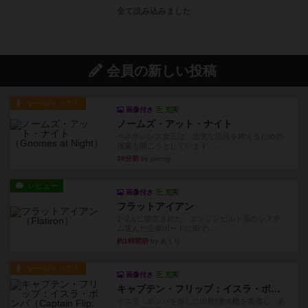
会員の新しい投稿
ルール/インスト
画像付き
充実
ノームズ・アット・ナイト
ベネボレンス女王は、忠実な臣民を称えるための
祝宴を開こうとしています。...
38分前
by jurong
レビュー
画像付き
充実
フラットアイアン
1~2人に限定された、エンジンビルド系のシステ
ム選んだ企業ボードに街で...
約1時間前
by あくり
ルール/インスト
画像付き
充実
キャプテン・フリップ：イスラ・ボンバ
イスラ・ボンバを探しに出航!潜水艦を装備し、あ
なたの乗組員を監獄から解...
約4時間前
by jurong