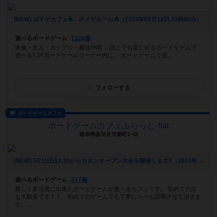
[NEW] ボドゲカフェ☕️→ボドゲルーム⛺️（2023年06月12日 23時49分）
遊べるボードゲーム
1124個
家族・友人・カップル・趣味仲間… 誰とでも楽しめるボードゲームで
遊べる‼️ 2Fボードゲームコーナー内に、 ボードゲームで遊...
フォローする
ボードゲームカフェ
ボードゲームカフェふらっと-flat
岐阜県多治見市新町1-48
[NEW] 5/21(日)13:30からカタンオープン大会を開催します‼️（2023年04月26日 22時02分）
遊べるボードゲーム
317個
新しく多治見に出来たボードゲームが遊べるカフェです。 初めての方
も大歓迎です！！ 初めてのゲームでも丁寧にルール説明させて頂きま
す。...