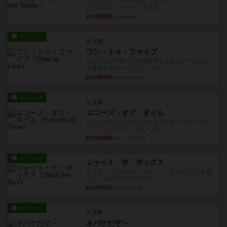
レビュー
充実
ワン・トゥ・ファイブ
とにかくお手軽にすき間時間をうめるゲームとし
て重宝するゲームです。いわ...
約11時間前
by nabekoh
レビュー
充実
エコーズ・オブ・タイム
カードゲームにファイナルファンタジーのアクテ
ィブタイムバトル（もしくは...
約15時間前
by ジェイとと
レビュー
シャット・ザ・ボックス
とてもシンプルなダイスゲーム。2つのダイスを振
って、出目の合計を自分の...
約16時間前
by OSAっち
レビュー
充実
オバケだぞ～
対人アナログプレイ。簡単なルールで誰とでも遊
べるゲーム。こんなの子ども...
約17時間前
by おーちゃん