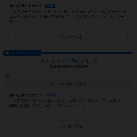
遊べるボードゲーム
928個
世界のボードゲーム800種以上が遊べる古民家カフェ。新品ボードゲー
ム販売もあります！ 初心者が初めて行くのに持ってこいなお店。ルー
ル説...
フォローする
ボードゲームカフェ
リトルケイブ新宿南口店
東京都渋谷区代々木2-6-8
お知らせはありません
遊べるボードゲーム
1961個
ＪＲ新宿駅の南口から徒歩２分 お一人様でもご家族や友達でも遊べる
料理とお酒の美味しいボードゲームカフェです
フォローする