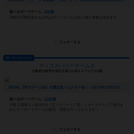
[NEW] ボードゲーマ未登録ゲームについて（2022年06月22日 00時51分）
遊べるボードゲーム
200個
洋館の雰囲気溢れる店内はボードゲームの没入感と興奮を高めます
フォローする
プレイスペース
ディスカバリーゲームズ
大阪府大阪市中央区玉造1-3-28エスワイビル1階
[NEW] 【平日ゲーム会】火曜玉造ハムスター会！（2021年12月12日 15時29分）
遊べるボードゲーム
1188個
大阪 玉造駅より徒歩5分！広々スペースで楽しくボードゲームで遊びま
せんか？ボードゲームの販売・買取も行っております！
フォローする