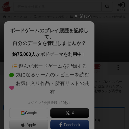
ログイン
閉じる
ボドゲーマTOP
ボードゲームの検索
カタン
カタン ジュニア版の通販/
ボードゲームのプレイ履歴を記録し
て、
カタン：ジュニア版
自分のデータを管理しませんか？
34店のカフェ/スペースが提供中
約75,000人
がボドゲーマを利用中！
遊んだボードゲームを記録する
3
7
34
トップ
画像
動画
レビュー
カフェ
気になるゲームのレビューを読む
カタン：ジュニア版で遊ぶことができるボードゲームカフェ・プレイスペー
お気に入り作品・所有リストの共
スが34店登録されています。公開プロフィールの都道府県が設定されたアカ
ウントでログインすると、同じ都道府県内の店舗に絞り込むボタンが表示さ
有
れます。
ログイン / 会員登録（10秒）
ボードゲームカフェ
Google
X
Friends Friends
福岡県福岡市博多区祇園町４−６平田ビル４０１号
Apple
Facebook