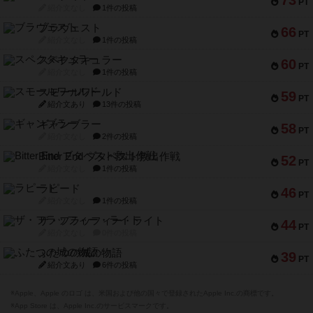
紹介文なし
1件の投稿
スペクタキュラー
60
PT
紹介文なし
1件の投稿
スモールワールド
59
PT
紹介文あり
13件の投稿
ギャンブラー
58
PT
紹介文なし
2件の投稿
Bitter End ブタペスト救出作戦
52
PT
紹介文なし
1件の投稿
ラピード
46
PT
紹介文なし
1件の投稿
ザ・フラッフィー・ライト
44
PT
紹介文なし
0件の投稿
ふたつの城の物語
39
PT
紹介文あり
6件の投稿
※Apple、Apple のロゴ は、米国および他の国々で登録されたApple Inc.の商標です。
※App Store は、Apple Inc.のサービスマークです。
※Android は、グーグル インコーポレイテッドの商標または登録商標です。
※Google Play とそのロゴは、Google Inc.の商標または登録商標です。