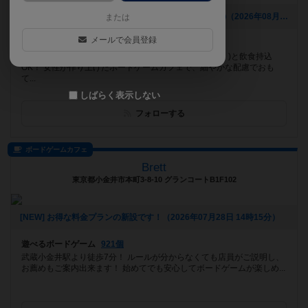
[NEW] 福岡・博多でボードゲーム婚活開催！8月29日㈰（2026年08月05日 16時55分）
または
メールで会員登録
遊べるボードゲーム
455個
博多のボードゲームカフェ♡広いテーブル(最長220㎝！)と飲食持込
OK！ 女性が作り上げたボードゲームカフェで、細やかな配慮でおも
て...
しばらく表示しない
フォローする
ボードゲームカフェ
Brett
東京都小金井市本町3-8-10 グランコートB1F102
[NEW] お得な料金プランの新設です！（2026年07月28日 14時15分）
遊べるボードゲーム
921個
武蔵小金井駅より徒歩7分！ ルールが分からなくても店員がご説明し、
お薦めもご案内出来ます！ 始めてでも安心してボードゲームが楽しめ...