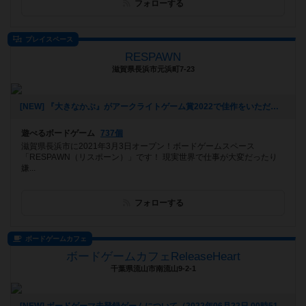
フォローする
プレイスペース
RESPAWN
滋賀県長浜市元浜町7-23
[NEW] 『大きなかぶ』がアークライトゲーム賞2022で佳作をいただきました！！（2022年07月20日 13時29分）
遊べるボードゲーム
737個
滋賀県長浜市に2021年3月3日オープン！ボードゲームスペース
「RESPAWN（リスポーン）」です！ 現実世界で仕事が大変だったり
嫌...
フォローする
ボードゲームカフェ
ボードゲームカフェReleaseHeart
千葉県流山市南流山9-2-1