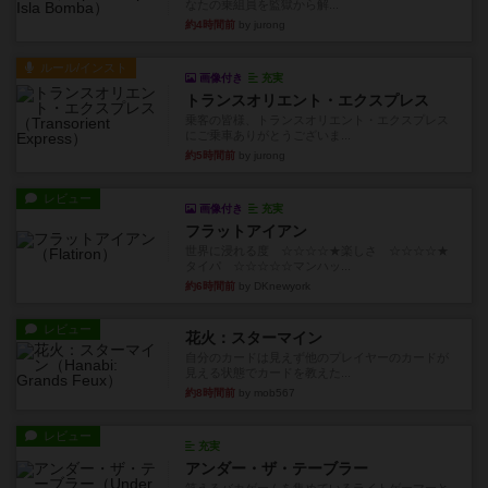
ルール/インスト
画像付き
充実
トランスオリエント・エクスプレス
乗客の皆様、トランスオリエント・エクスプレス
にご乗車ありがとうございま...
約5時間前
by jurong
レビュー
画像付き
充実
フラットアイアン
世界に浸れる度 ☆☆☆☆★楽しさ ☆☆☆☆★
タイパ ☆☆☆☆☆マンハッ...
約6時間前
by DKnewyork
レビュー
花火：スターマイン
自分のカードは見えず他のプレイヤーのカードが
見える状態でカードを教えた...
約8時間前
by mob567
レビュー
充実
アンダー・ザ・テーブラー
笑えるバカゲームを集めているライトゲーマーと
してのレビューです。正体隠...
約10時間前
by toyota