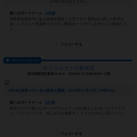
お知らせはありません
遊べるボードゲーム
339個
福島県南相馬市にある老舗居酒屋この花です☺️ 普段はお酒とお料理を
楽しんでもらう居酒屋ですが月に数回ボードゲームを中心にお客様とワ
イ...
フォローする
ボードゲームカフェ
サイコロブクロ新宿店
東京都新宿区新宿 5-10-6 KINDAI 22 SHINJUKU ４階
[NEW] 相席カタン会@新宿を開催（2026年01月18日 17時08分）
遊べるボードゲーム
427個
新宿エリアに新たなボードゲームカフェが出来ました! みんなでワイワ
イ、２人でじっくり、楽しみ方は無限大！ ドイツを中心に流行ってい...
フォローする