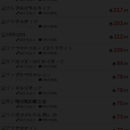
クルティボ
203
PT
紹介文なし
1件の投稿
1809
112
PT
紹介文あり
1件の投稿
ファースト・イン・フライト
108
PT
紹介文あり
3件の投稿
モズビ－ズ・レイダ－ズ
94
PT
紹介文あり
1件の投稿
テンプテーション
79
PT
紹介文なし
2件の投稿
インドネシア
78
PT
紹介文あり
2件の投稿
宵と暁の呪文書
75
PT
紹介文あり
8件の投稿
リスボン・トラム 28
73
PT
紹介文あり
9件の投稿
アマナイト
73
PT
紹介文なし
1件の投稿
ブラヴェスト
66
PT