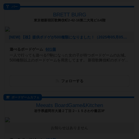
バー
BRETT BURG
東京都新宿区歌舞伎町2-42-16第二大滝ビル6階
[NEW] 【祝】提供ボドゲが500種類になりました！（2025年05月05日 18時08分）
遊べるボードゲーム
601個
一人で行っても遊べる!?駒になった女の子が待つボードゲームのお城。
500種類以上のボードゲームを用意してます。 新宿歌舞伎町のボドゲ...
フォローする
ボードゲームカフェ
Meeats BoardGame&Kitchen
岩手県盛岡市大通２丁目２−１５さわや書店3F
お知らせはありません