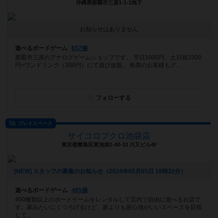
沖縄県那覇市三原1-1-1地下
お知らせはありません
遊べるボードゲーム
657個
那覇市三原のアナログゲームショップです。 平日1000円、土日祝1500
円+ワンドリンク（300円）にて遊び放題。 相席のお客様もグ...
フォローする
プレイスペース
サイコロブクロ池袋店
東京都豊島区東池袋1-40-10 川又ビル4F
[NEW] スタッフの募集のお知らせ（2024年05月05日 18時32分）
遊べるボードゲーム
465個
400種類以上のボードゲームをレンタルして店内で自由に遊べるお店で
す。家みたいにくつろげるけど、家よりも居心地がいいスペースを目指
して...