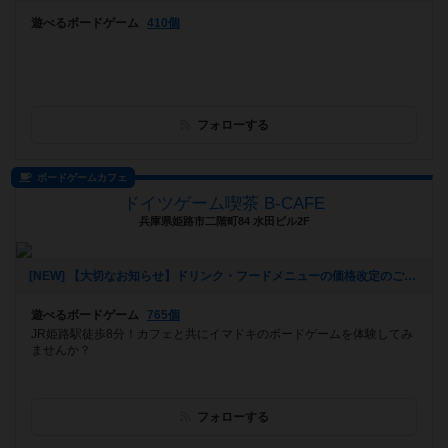
遊べるボードゲーム
410個
フォローする
ボードゲームカフェ
ドイツゲーム喫茶 B-CAFE
兵庫県姫路市二階町84 水田ビル2F
[NEW] 【大切なお知らせ】ドリンク・フードメニューの価格改定のご案内（2025年08月05日 16時49分）
遊べるボードゲーム
765個
JR姫路駅徒歩8分！カフェと共にイマドキのボードゲームを体験してみ
ませんか？
フォローする