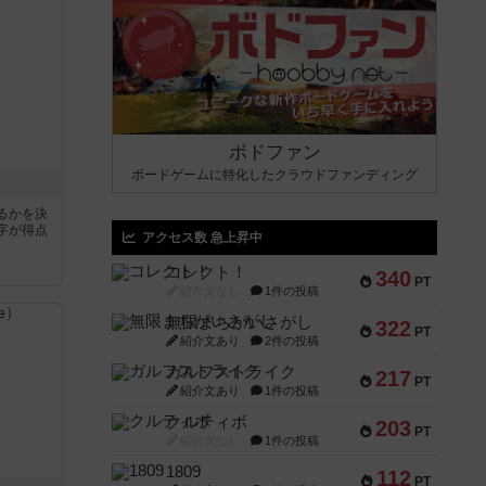
ボドファン
ボードゲームに特化したクラウドファンディング
るかを決
字が得点
アクセス数 急上昇中
コレクト！
340
PT
紹介文なし
1件の投稿
無限まちがいさがし
322
PT
紹介文あり
2件の投稿
ガルフストライク
217
PT
紹介文あり
1件の投稿
クルティボ
203
PT
紹介文なし
1件の投稿
1809
112
PT