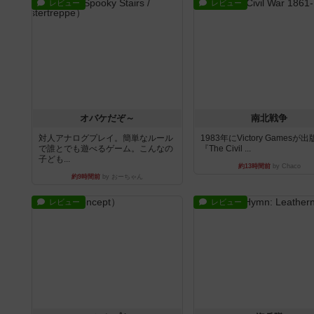
レビュー
レビュー
オバケだぞ～
南北戦争
対人アナログプレイ。簡単なルール
1983年にVictory Gamesが
で誰とでも遊べるゲーム。こんなの
『The Civil ...
子ども...
約13時間前
by Chaco
約9時間前
by おーちゃん
レビュー
レビュー