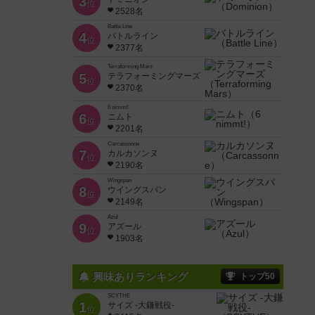
3
位
2528名
Battle Line
4
バトルライン
位
2377名
Terraforming Mars
5
テラフォーミングマーズ
位
2370名
6 nimmt!
6
ニムト
位
2201名
Carcassonne
7
カルカソンヌ
位
2190名
Wingspan
8
ウイングスパン
位
2149名
Azul
9
アズール
位
1903名
興味ありランキング
トップ50
SCYTHE
1
サイズ -大鎌戦役-
位