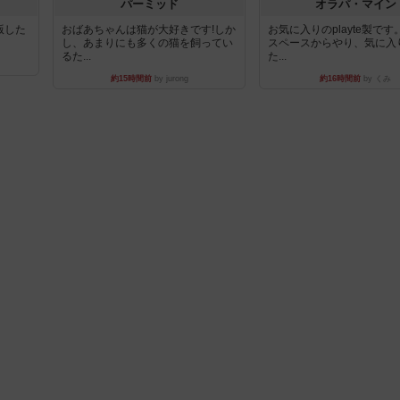
パーミッド
オラパ・マイン
出版した
おばあちゃんは猫が大好きです!しか
お気に入りのplayte製で
し、あまりにも多くの猫を飼ってい
スペースからやり、気に入
るた...
た...
約15時間前
by jurong
約16時間前
by くみ