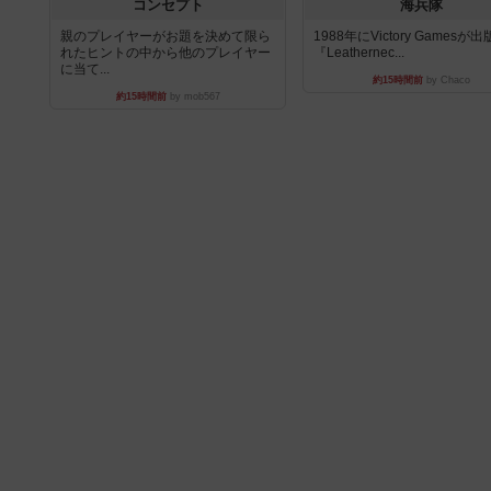
コンセプト
海兵隊
親のプレイヤーがお題を決めて限ら
1988年にVictory Gamesが
れたヒントの中から他のプレイヤー
『Leathernec...
に当て...
約15時間前
by Chaco
約15時間前
by mob567