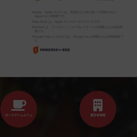
※Apple、Apple のロゴ は、米国および他の国々で登録された
Apple Inc.の商標です。
※App Store は、Apple Inc.のサービスマークです。
※Android は、グーグル インコーポレイテッドの商標または登録商
標です。
※Google Play とそのロゴは、Google Inc.の商標または登録商標で
す。
ボードゲームカフェ
運営者情報