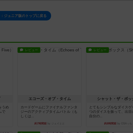
ン：ジュニア版のトップに戻る
レビュー
レビュー
ブ
エコーズ・オブ・タイム
シャット・ザ・ボッ
をうめ
カードゲームにファイナルファンタ
とてもシンプルなダイスゲ
ムで
ジーのアクティブタイムバトル（も
つのダイスを振って、出目
しくは...
自分の...
約7時間前
by ジェイとと
約8時間前
by OSAっち