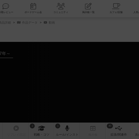
索
新着レビュー
ボードゲーム会
コミュニティ
掲示板一覧
商品詳細
作品データ
動画
07年～
1
1
80
リプレイ
日記
戦略
・コツ
ルール
/インスト
掲示板
拡張/関連
作
次