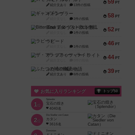
59
PT
紹介文あり
13件の投稿
ギャンブラー
58
PT
紹介文なし
2件の投稿
Bitter End ブタペスト救出作戦
52
PT
紹介文なし
1件の投稿
ラピード
46
PT
紹介文なし
1件の投稿
ザ・フラッフィー・ライト
44
PT
紹介文なし
0件の投稿
ふたつの城の物語
39
PT
紹介文あり
6件の投稿
お気に入りランキング
トップ50
Splendor
1
宝石の煌き
位
4040名
Die Siedler von Catan
2
カタン
位
3616名
Dominion
ドミニオン