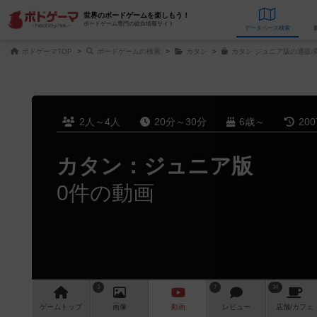
世界のボードゲームを楽しもう！
ボードゲーム専門の総合情報サイト
データベース
検
ボドゲーマTOP
ボードゲームの検索
カタン
カタン ジュニア版の通販/
2人～4人
20分～30分
6歳～
20
カタン：ジュニア版
0件の動画
3
7
34
ゲーム
トップ
画像
動画
レビュー
店舗/
カフェ