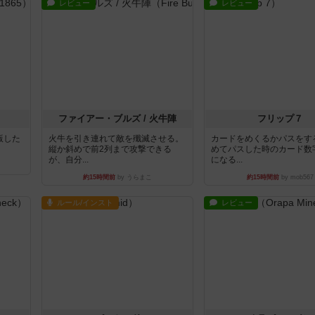
レビュー
レビュー
ファイアー・ブルズ / 火牛陣
フリップ７
出版した
火牛を引き連れて敵を殲滅させる。
カードをめくるかパスをす
縦か斜めで前2列まで攻撃できる
めてパスした時のカード数
が、自分...
になる...
約15時間前
by うらまこ
約15時間前
by mob567
ルール/インスト
レビュー