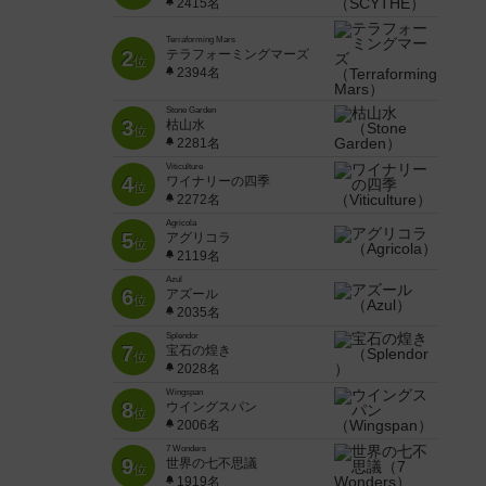
2415名
Terraforming Mars
2
テラフォーミングマーズ
位
2394名
Stone Garden
3
枯山水
位
2281名
Viticulture
4
ワイナリーの四季
位
2272名
Agricola
5
アグリコラ
位
2119名
Azul
6
アズール
位
2035名
Splendor
7
宝石の煌き
位
2028名
Wingspan
8
ウイングスパン
位
2006名
7 Wonders
9
世界の七不思議
位
1919名