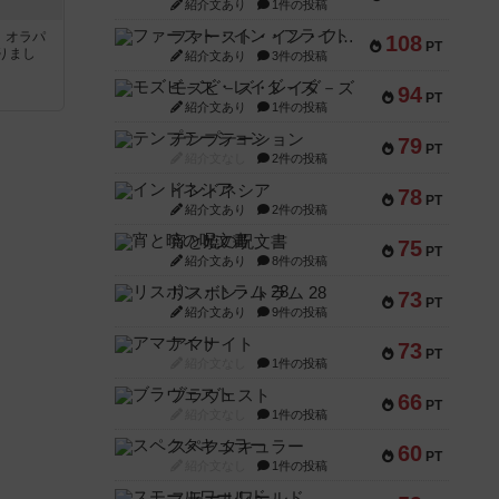
紹介文あり
1件の投稿
ファースト・イン・フライト
す。オラパ
108
PT
りまし
紹介文あり
3件の投稿
モズビ－ズ・レイダ－ズ
94
PT
紹介文あり
1件の投稿
テンプテーション
79
PT
紹介文なし
2件の投稿
インドネシア
78
PT
紹介文あり
2件の投稿
宵と暁の呪文書
75
PT
紹介文あり
8件の投稿
リスボン・トラム 28
73
PT
紹介文あり
9件の投稿
アマナイト
73
PT
紹介文なし
1件の投稿
ブラヴェスト
66
PT
紹介文なし
1件の投稿
スペクタキュラー
60
PT
紹介文なし
1件の投稿
スモールワールド