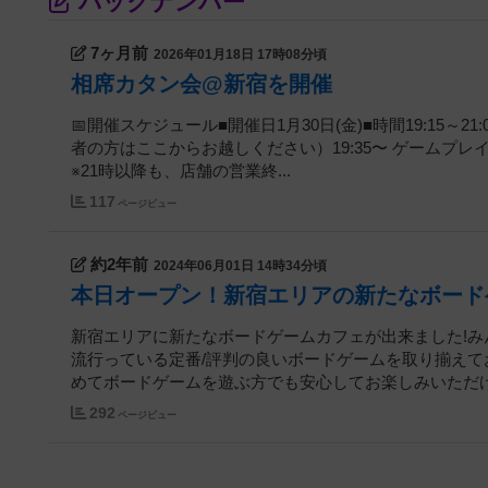
バックナンバー
7ヶ月前
2026年01月18日 17時08分頃
相席カタン会@新宿を開催
📅開催スケジュール■開催日1月30日(金)■時間19:15～
者の方はここからお越しください）19:35〜 ゲームプレ
※21時以降も、店舗の営業終...
117
ページビュー
約2年前
2024年06月01日 14時34分頃
本日オープン！新宿エリアの新たなボード
新宿エリアに新たなボードゲームカフェが出来ました!
流行っている定番/評判の良いボードゲームを取り揃え
めてボードゲームを遊ぶ方でも安心してお楽しみいただけま
292
ページビュー