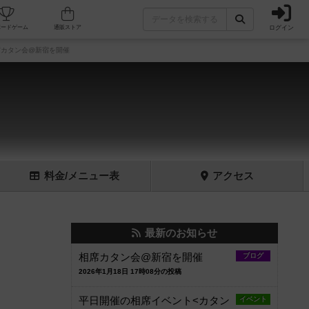
ログイン
フェ/店舗
人気ボードゲーム
通販ストア
カタン会@新宿を開催
料金
/メニュー
表
アクセス
最新のお知らせ
相席カタン会@新宿を開催
ブログ
2026年1月18日 17時08分の投稿
平日開催の相席イベント<カタン
イベント