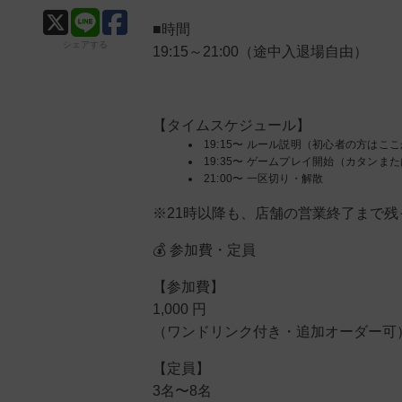
■時間
シェアする
19:15～21:00（途中入退場自由）
【タイムスケジュール】
19:15〜 ルール説明（初心者の方はこ
19:35〜 ゲームプレイ開始（カタン
21:00〜 一区切り・解散
※21時以降も、店舗の営業終了まで
💰 参加費・定員
【参加費】
1,000 円
（ワンドリンク付き・追加オーダー可
【定員】
3名〜8名