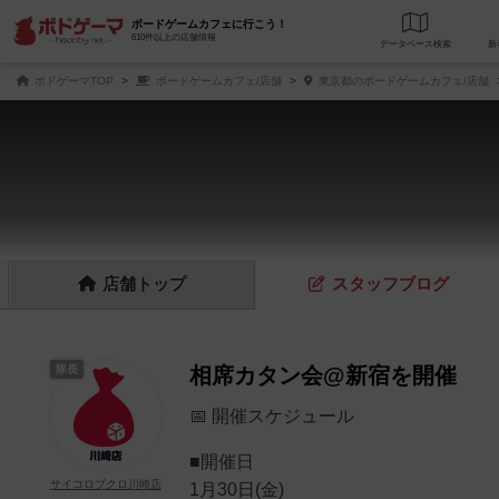
ボードゲームカフェに行こう！
610件以上の店舗情報
データベース
検
ボドゲーマTOP
ボードゲームカフェ/店舗
東京都のボードゲームカフェ/店舗
店舗
トップ
スタッフ
ブログ
隊長
相席カタン会@新宿を開催
📅 開催スケジュール
■開催日
サイコロブクロ川崎店
1月30日(金)