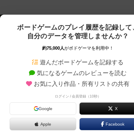
ボードゲームのプレイ履歴を記録して
自分のデータを管理しませんか？
約75,000人
がボドゲーマを利用中！
ボドゲーマTOP
ボードゲーム通販
遊んだボードゲームを記録する
気になるゲームのレビューを読む
ボードゲームを検索する
新作・再入荷情報
お気に入り作品・所有リストの共有
ボードゲームの新着レビュー
定番ボードゲームの通販
ボードゲーム会情報
国産ボードゲームの通販
ログイン / 会員登録（10秒）
メカニクス特集
子供向けボードゲームの
Google
X
掲示板・トピックス
2人用ボードゲームの通
ボドとも・会員一覧
20分以下のボードゲーム
Apple
Facebook
ボードゲーム業界コラム
60分以上のボードゲーム