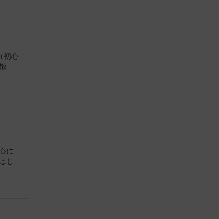
明（初心
解散
心に
はじ