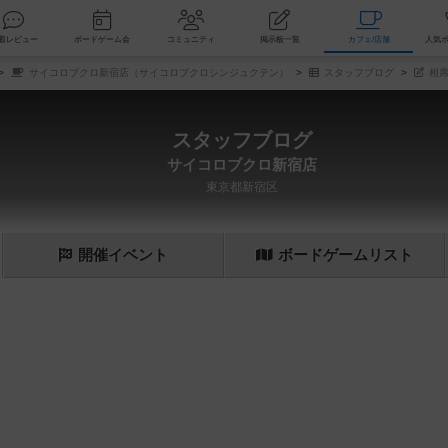
索
新着レビュー
ボードゲーム会
コミュニティ
掲示板一覧
カ
サイコロブクロ新宿店（サイコロブクロシンジュクテン）
スタッフブログ
相席
スタッフブログ
サイコロブクロ新宿店
東京都新宿区
開催
イベント
ボード
ゲーム
リスト