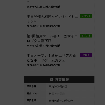
>
2024年7月1日 22時36分の投稿
平日開催の相席イベント<ドミニ
イベント
オン>
2024年7月1日 22時35分の投稿
第1回相席ゲーム会！！@サイコ
イベント
ロブクロ新宿店
2024年6月2日 22時52分の投稿
本日オープン！新宿エリアの新
ブログ
たなボードゲームカフェ
2024年6月1日 14時34分の投稿
営業情報
平均予算
平均2600円前後
料金レンジ
1400～
未登録
平日営業
18時00分～23時00分