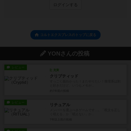
ログインする
コルトエクスプレスのトップに戻る
YONさんの投稿
レビュー
充実
クリプティッド
すっごく面白かった！またやりたい！推理系は割
と好きだけど、いつもメモが...
約7年前
の投稿
レビュー
リチュアル
メンバーを選ぶべきゲームです…。「呪文を正し
く唱える」か「唱えない」か...
7年以上前
の投稿