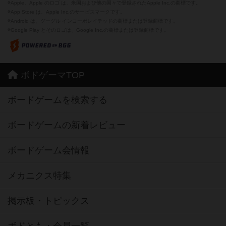
※Apple、Apple のロゴ は、米国および他の国々で登録されたApple Inc.の商標です。
※App Store は、Apple Inc.のサービスマークです。
※Android は、グーグル インコーポレイテッドの商標または登録商標です。
※Google Play とそのロゴは、Google Inc.の商標または登録商標です。
ボドゲーマTOP
ボードゲームを検索する
ボードゲームの新着レビュー
ボードゲーム会情報
メカニクス特集
掲示板・トピックス