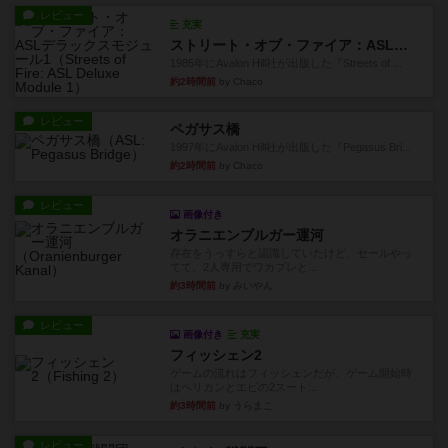
レビュー
充実
ストリート・オブ・ファイア：ASLデラックスモジュール1
1985年にAvalon Hill社が出版した『Streets of ...
約2時間前
by Chaco
レビュー
ペガサス橋
1997年にAvalon Hill社が出版した『Pegasus Bri...
約2時間前
by Chaco
レビュー
画像付き
オラニエンブルガー運河
存在をうっすらと認識していたけど、セールやっ
てて、2人専用でワカプレと...
約3時間前
by みいやん
レビュー
画像付き
充実
フィッシェン2
ゲームの流れはフィッシェンだが、ゲーム開始時
はペリカンとエビの2スート...
約3時間前
by うらまこ
レビュー