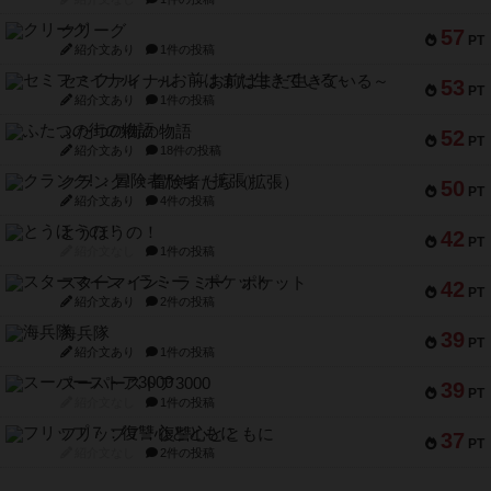
クリーグ
57
PT
紹介文あり
1件の投稿
セミファイナル ～お前はまだ生きている～
53
PT
紹介文あり
1件の投稿
ふたつの街の物語
52
PT
紹介文あり
18件の投稿
クランク! ：冒険者たち（拡張）
50
PT
紹介文あり
4件の投稿
とうほうの！
42
PT
紹介文なし
1件の投稿
スターマイン・ラミー ポケット
42
PT
紹介文あり
2件の投稿
海兵隊
39
PT
紹介文あり
1件の投稿
スーパーストア3000
39
PT
紹介文なし
1件の投稿
フリップ７：復讐心とともに
37
PT
紹介文なし
2件の投稿