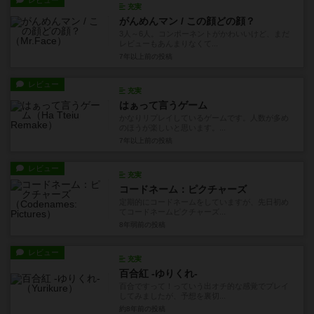
レビュー
充実
がんめんマン / この顔どの顔？
3人～6人。コンポーネントがかわいいけど、まだ
レビューもあんまりなくて...
7年以上前
の投稿
レビュー
充実
はぁって言うゲーム
かなりリプレイしているゲームです。人数が多め
のほうが楽しいと思います。...
7年以上前
の投稿
レビュー
充実
コードネーム：ピクチャーズ
定期的にコードネームをしていますが、先日初め
てコードネームピクチャーズ...
8年弱前
の投稿
レビュー
充実
百合紅 -ゆりくれ-
百合ですって！っていう出オチ的な感覚でプレイ
してみましたが、予想を裏切...
約8年前
の投稿