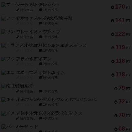
マーケットフレッシュ
170
PT
紹介文あり
1件の投稿
ファイアー・ブルズ / 火牛陣
141
PT
紹介文なし
1件の投稿
ワン・トゥ・ファイブ
122
PT
紹介文あり
1件の投稿
トランスオリエント・エクスプレス
119
PT
紹介文なし
1件の投稿
フラットアイアン
118
PT
紹介文なし
2件の投稿
エコーズ・オブ・タイム
118
PT
紹介文なし
8件の投稿
南北戦争
79
PT
紹介文あり
1件の投稿
キャプテン・フリップ：イスラ・ボンバ
72
PT
紹介文なし
2件の投稿
メメントオンラインタクティクス
70
PT
紹介文あり
4件の投稿
パーミッド
68
PT
紹介文なし
1件の投稿