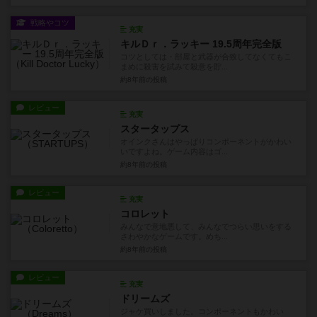
戦略やコツ
充実
キルＤｒ．ラッキー 19.5周年完全版
コツとしては・部屋と武器が合致してなくてもこ
まめに殺害を試みて殺意を貯...
約8年前
の投稿
レビュー
充実
スタータップス
オインクさんはやっぱりコンポーネントがかわい
いですよね。ゲーム内容はゴ...
約8年前
の投稿
レビュー
充実
コロレット
みんなで意地悪して、みんなでつらい思いをする
さわやかなゲームです。めち...
約8年前
の投稿
レビュー
充実
ドリームズ
ジャケ買いしました。コンポーネントもかわい