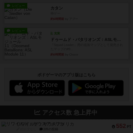
レビュー
カタン
神ゲー
約6時間前
by アプー
レビュー
充実
ドゥームド・バタリオンズ：ASLモジュール11
『Squad Leader』用の追加マップとして発売され
たマップの#9...
約6時間前
by Chaco
ボドゲーマのアプリ版はこちら
アクセス数 急上昇中
リワイルド：サウスアメリカ
552
PT
紹介文なし
2件の投稿