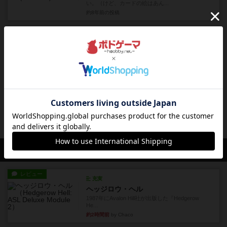
い。（けど、カードの絵はあん...
約8年前
の投稿
レビュー
充実
ウェルカム・トゥ
またやりたいので、どこか手に入りやすいところ
で売ってほしいゲームです。...
約8年前
の投稿
レビュー
インジーニアス / 頭脳絶好調
必要なタイルが出ないことにはどうにもならない
ので、結構運ゲーだと思って...
約8年前
の投稿
会員の新しい投稿
レビュー
充実
ヘッジロウ・ヘル
1987年にAvalon Hill社が出版した『Hedgerow
He...
約2時間前
by Chaco