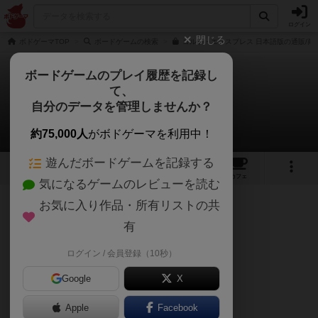
ログイン
閉じる
ボドゲーマTOP
ボードゲームの検索
コルト・エクスプレス 日本語版の通販/商
ボードゲームのプレイ履歴を記録し
て、
コルトエクスプレス
自分のデータを管理しませんか？
YONさんのレビュー
約75,000人
がボドゲーマを利用中！
遊んだボードゲームを記録する
12
2
20
161
トップ
画像
動画
レビュー
カフェ
気になるゲームのレビューを読む
お気に入り作品・所有リストの共
349名
5名
0
8年以上前
有
ログイン / 会員登録（10秒）
とにかくコンポーネントが最高です。
Google
X
汽車です。
Apple
Facebook
サボテンもある。