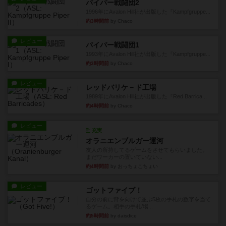
パイパー戦闘団2
1996年にAvalon Hill社が出版した『Kampfgruppe...
約3時間前
by Chaco
レビュー
パイパー戦闘団1
1993年にAvalon Hill社が出版した『Kampfgruppe...
約3時間前
by Chaco
レビュー
レッドバリケ－ド工場
1989年にAvalon Hill社が出版した『Red Barrica...
約4時間前
by Chaco
レビュー
充実
オラニエンブルガー運河
友人の所持してるゲームをさせてもらいました。
まだワーカーの置いていない...
約4時間前
by おっちょこちょい
レビュー
ゴットファイブ！
自分の前に背を向けて並ぶ5枚の手札の数字を当て
るゲーム。相手の手札/場...
約5時間前
by daisdice