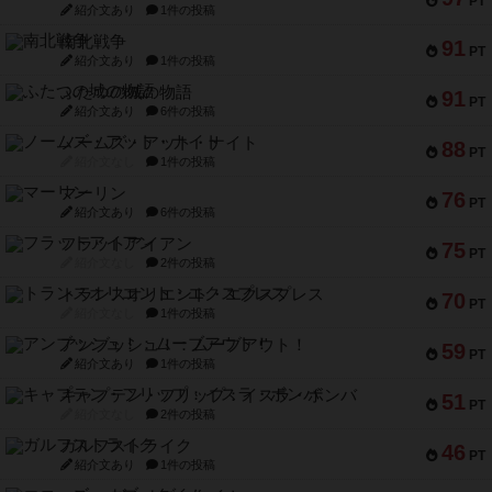
PT
紹介文あり
1件の投稿
南北戦争
91
PT
紹介文あり
1件の投稿
ふたつの城の物語
91
PT
紹介文あり
6件の投稿
ノームズ・アット・ナイト
88
PT
紹介文なし
1件の投稿
マーリン
76
PT
紹介文あり
6件の投稿
フラットアイアン
75
PT
紹介文なし
2件の投稿
トランスオリエント・エクスプレス
70
PT
紹介文なし
1件の投稿
アンブッシュ！：ムーブアウト！
59
PT
紹介文あり
1件の投稿
キャプテン・フリップ：イスラ・ボンバ
51
PT
紹介文なし
2件の投稿
ガルフストライク
46
PT
紹介文あり
1件の投稿