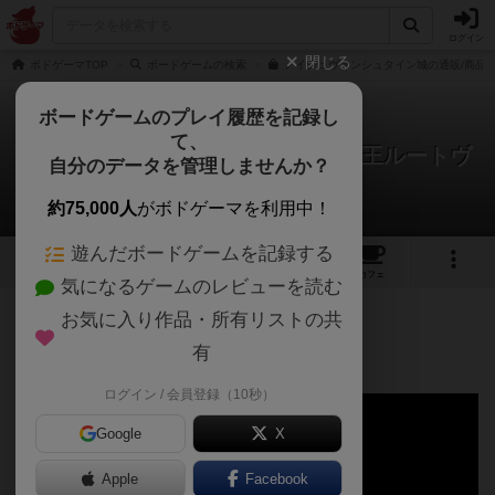
ログイン
閉じる
ボドゲーマTOP
ボードゲームの検索
ノイシュヴァンシュタイン城の通販/商品
ボードゲームのプレイ履歴を記録し
て、
ノイシュヴァンシュタイン城 ～狂王ルートヴ
自分のデータを管理しませんか？
ィヒの見果てぬ夢～
Jins_hさんのルール/インスト
約75,000人
がボドゲーマを利用中！
遊んだボードゲームを記録する
20
15
81
トップ
画像
動画
レビュー
カフェ
気になるゲームのレビューを読む
お気に入り作品・所有リストの共
282名
0名
0
7年弱前
有
[動画あり]
ログイン / 会員登録（10秒）
Google
X
Apple
Facebook