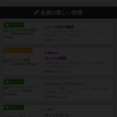
会員の新しい投稿
レビュー
ふたつの街の物語
タイルを4×4で並べて街づくりします。ただし、
街は各プレイヤーの間にあ...
1分前
by ジェイとと
ルール/インスト
画像付き
ざりかに将棋
３種類の駒だけが登場する超シンプルな将棋系ゲ
ーム入門作品です♪(＾＾)...
20分前
by あんちっく
レビュー
エージェントアベニュー
追いついたら勝ち。シンプルな ルールとで直感的
な 目的で、ボドゲ慣れし...
41分前
by daisdice
レビュー
充実
ウイングスパン