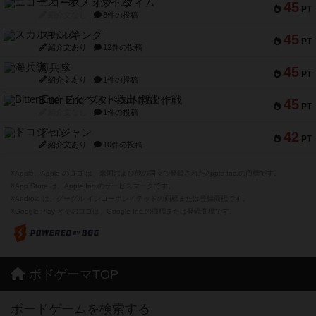
エコーズ・オブ・タイム
45
PT
紹介文なし
8件の投稿
スカルキング
45
PT
紹介文あり
12件の投稿
海兵隊
45
PT
紹介文あり
1件の投稿
Bitter End ブタペスト救出作戦
45
PT
紹介文なし
1件の投稿
ドコジャン
42
PT
紹介文あり
10件の投稿
※Apple、Apple のロゴ は、米国および他の国々で登録されたApple Inc.の商標です。
※App Store は、Apple Inc.のサービスマークです。
※Android は、グーグル インコーポレイテッドの商標または登録商標です。
※Google Play とそのロゴは、Google Inc.の商標または登録商標です。
ボドゲーマTOP
ボードゲームを検索する