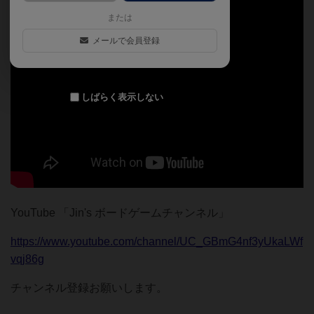
または
メールで会員登録
しばらく表示しない
YouTube 「Jin's ボードゲームチャンネル」
https://www.youtube.com/channel/UC_GBmG4nf3yUkaLWf
vqj86g
チャンネル登録お願いします。