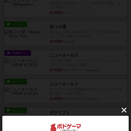
期待値を上げすぎた、というのが正直な感想。２
人で何度かプレイ。ここでも...
約1時間前
by S
レビュー
街コロ通
街コロとの違いは初めから二つサイコロを振れる
など、少しの違いはあるけれ...
約6時間前
by くみ
戦略やコツ
ニューオールド
ゲーム終了時に、「オールドカードとニューカー
ドのどちらもある」 状態に...
約7時間前
by オグランド（Oguland）
レビュー
ニューオールド
ボードゲームを1,000個以上持っているユーザー視
点で良かった点と悪か...
約7時間前
by オグランド（Oguland）
レビュー
デクリプト
プレイ感がしっかりしてるから、超ボードゲーム
やったなって感じ。パーティ...
約8時間前
by ヒロ(新！ボードゲーム家族)