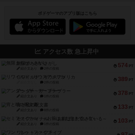
ボドゲーマのアプリ版はこちら
アクセス数 急上昇中
無限まちがいさがし
574
PT
紹介文あり
2件の投稿
リワイルド：サウスアメリカ
389
PT
紹介文なし
2件の投稿
アンダー・ザ・テーブラー
378
PT
紹介文あり
1件の投稿
宵と暁の呪文書
133
PT
紹介文あり
8件の投稿
セミファイナル ～お前はまだ生きている～
103
PT
紹介文あり
1件の投稿
ワン・トゥ・ファイブ
97