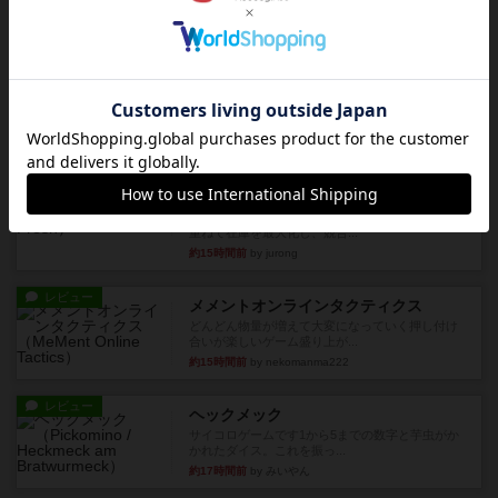
レビュー
充実
アルナックの失われし遺跡
アナログ対人プレイ数回。クニツィア先生の名作
「エルドラドを探して」にあ...
約10時間前
by おーちゃん
ルール/インスト
画像付き
充実
マーケットフレッシュ
目的あなたの店先に農産物の木箱を戦略的に積み
重ねて在庫を最大化し、競合...
約15時間前
by jurong
レビュー
メメントオンラインタクティクス
どんどん物量が増えて大変になっていく押し付け
合いが楽しいゲーム盛り上が...
約15時間前
by nekomanma222
レビュー
ヘックメック
サイコロゲームです1から5までの数字と芋虫がか
かれたダイス。これを振っ...
約17時間前
by みいやん