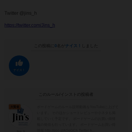
Twitter @jins_h
https://twitter.com/Jins_h
この投稿に
0
名が
ナイス！
しました
ナイス！
このルール/インストの投稿者
ボードゲームのルール説明動画をYouTubeに上げて
大賢者
います。 そのほかショートレビューや小ネタも掲
載していく予定です。 ボードゲームのお買い得情
報の発信も行っています。 ボードゲームお買い得
情報 http://goo.gl/kSqGCh Twitter h...
Jins_h