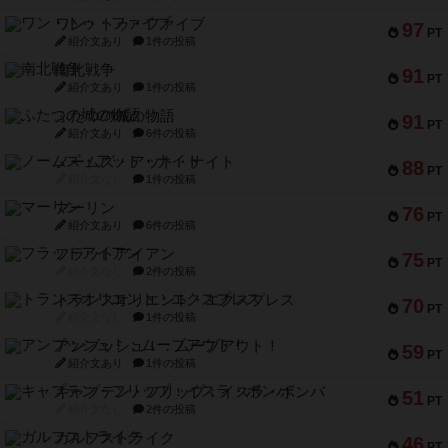
ワン・トゥ・ファイブ
97
PT
紹介文あり
1件の投稿
南北戦争
91
PT
紹介文あり
1件の投稿
ふたつの城の物語
91
PT
紹介文あり
6件の投稿
ノームズ・アット・ナイト
88
PT
紹介文なし
1件の投稿
マーリン
76
PT
紹介文あり
6件の投稿
フラットアイアン
75
PT
紹介文なし
2件の投稿
トランスオリエント・エクスプレス
70
PT
紹介文なし
1件の投稿
アンブッシュ！：ムーブアウト！
59
PT
紹介文あり
1件の投稿
キャプテン・フリップ：イスラ・ボンバ
51
PT
紹介文なし
2件の投稿
ガルフストライク
46
PT