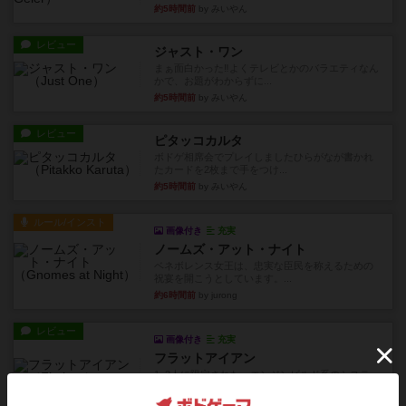
約5時間前
by みいやん
レビュー
ジャスト・ワン
まぁ面白かった‼️よくテレビとかのバラエティなん
かで、お題がわからずに...
約5時間前
by みいやん
レビュー
ピタッコカルタ
ボドゲ相席会でプレイしましたひらがなが書かれ
たカードを2枚まで手をつけ...
約5時間前
by みいやん
ルール/インスト
画像付き
充実
ノームズ・アット・ナイト
ベネボレンス女王は、忠実な臣民を称えるための
祝宴を開こうとしています。...
約6時間前
by jurong
レビュー
画像付き
充実
フラットアイアン
1~2人に限定された、エンジンビルド系のシステ
ム選んだ企業ボードに街で...
約7時間前
by あくり