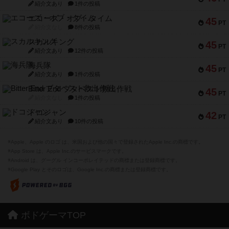
紹介文あり
1件の投稿
エコーズ・オブ・タイム
45
PT
紹介文なし
8件の投稿
スカルキング
45
PT
紹介文あり
12件の投稿
海兵隊
45
PT
紹介文あり
1件の投稿
Bitter End ブタペスト救出作戦
45
PT
紹介文なし
1件の投稿
ドコジャン
42
PT
紹介文あり
10件の投稿
※Apple、Apple のロゴ は、米国および他の国々で登録されたApple Inc.の商標です。
※App Store は、Apple Inc.のサービスマークです。
※Android は、グーグル インコーポレイテッドの商標または登録商標です。
※Google Play とそのロゴは、Google Inc.の商標または登録商標です。
ボドゲーマTOP