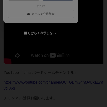
または
メールで会員登録
しばらく表示しない
YouTube 「Jin's ボードゲームチャンネル」
https://www.youtube.com/channel/UC_GBmG4nf3yUkaLWf
vqj86g
チャンネル登録お願いします。