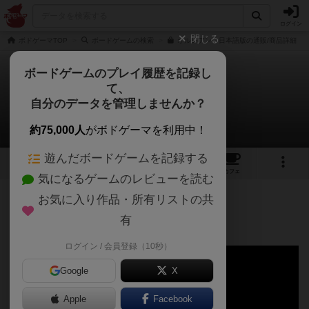
ログイン
閉じる
ボドゲーマTOP
ボードゲームの検索
オルレアン 日本語版の通販/商品詳細
ボードゲームのプレイ履歴を記録し
て、
オルレアン
自分のデータを管理しませんか？
Jins_hさんのルール/インスト
約75,000人
がボドゲーマを利用中！
遊んだボードゲームを記録する
6
28
166
トップ
画像
動画
レビュー
カフェ
気になるゲームのレビューを読む
お気に入り作品・所有リストの共
859名
2名
0
約7年前
有
[動画あり]
ログイン / 会員登録（10秒）
Google
X
Apple
Facebook