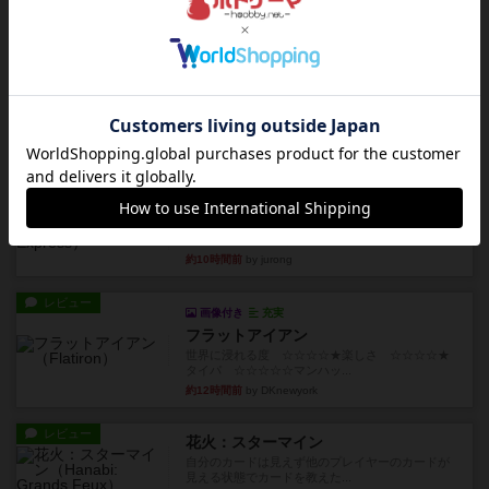
ルール/インスト
画像付き
充実
キャプテン・フリップ：イスラ・ボンバ
イスラ・ボンバを探しに出航!潜水艦を装備し、あ
なたの乗組員を監獄から解...
約10時間前
by jurong
ルール/インスト
画像付き
充実
トランスオリエント・エクスプレス
乗客の皆様、トランスオリエント・エクスプレス
にご乗車ありがとうございま...
約10時間前
by jurong
レビュー
画像付き
充実
フラットアイアン
世界に浸れる度 ☆☆☆☆★楽しさ ☆☆☆☆★
タイパ ☆☆☆☆☆マンハッ...
約12時間前
by DKnewyork
レビュー
花火：スターマイン
自分のカードは見えず他のプレイヤーのカードが
見える状態でカードを教えた...