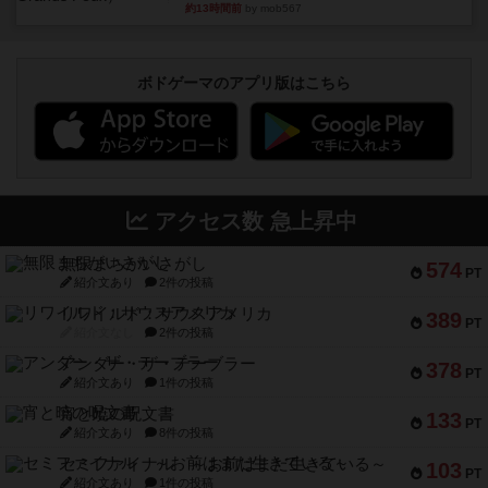
約13時間前
by mob567
ボドゲーマのアプリ版はこちら
アクセス数 急上昇中
無限まちがいさがし
574
PT
紹介文あり
2件の投稿
リワイルド：サウスアメリカ
389
PT
紹介文なし
2件の投稿
アンダー・ザ・テーブラー
378
PT
紹介文あり
1件の投稿
宵と暁の呪文書
133
PT
紹介文あり
8件の投稿
セミファイナル ～お前はまだ生きている～
103
PT
紹介文あり
1件の投稿