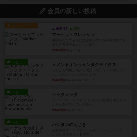
会員の新しい投稿
ルール/インスト
画像付き
充実
マーケットフレッシュ
目的あなたの店先に農産物の木箱を戦略的に積み
重ねて在庫を最大化し、競合...
約3時間前
by jurong
レビュー
メメントオンラインタクティクス
どんどん物量が増えて大変になっていく押し付け
合いが楽しいゲーム盛り上が...
約4時間前
by nekomanma222
レビュー
ヘックメック
サイコロゲームです1から5までの数字と芋虫がか
かれたダイス。これを振っ...
約5時間前
by みいやん
レビュー
ハゲタカのえじき
超有名なゲームですが、初めてプレイしました。1
から15までのカードがプ...