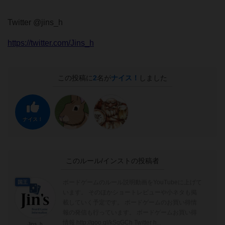
Twitter @jins_h
https://twitter.com/Jins_h
この投稿に
2
名が
ナイス！
しました
ナイス！
このルール/インストの投稿者
ボードゲームのルール説明動画をYouTubeに上げて
国王
います。 そのほかショートレビューや小ネタも掲
載していく予定です。 ボードゲームのお買い得情
報の発信も行っています。 ボードゲームお買い得
情報 http://goo.gl/kSqGCh Twitter h...
Jins_h