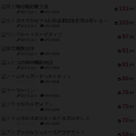
宵と暁の呪文書
133
PT
紹介文あり
8件の投稿
セミファイナル ～お前はまだ生きている～
103
PT
紹介文あり
1件の投稿
ワン・トゥ・ファイブ
97
PT
紹介文あり
1件の投稿
南北戦争
91
PT
紹介文あり
1件の投稿
ふたつの城の物語
91
PT
紹介文あり
6件の投稿
ノームズ・アット・ナイト
88
PT
紹介文なし
1件の投稿
マーリン
76
PT
紹介文あり
6件の投稿
フラットアイアン
75
PT
紹介文なし
2件の投稿
トランスオリエント・エクスプレス
70
PT
紹介文なし
1件の投稿
アンブッシュ！：ムーブアウト！
59
PT