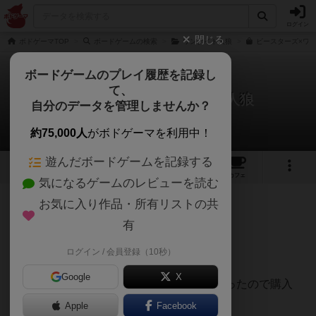
ログイン
閉じる
ボドゲーマTOP
ボードゲームの検索
ワンナイト人狼
ビースターズ×ワン
ボードゲームのプレイ履歴を記録し
て、
ビースターズ×ワンナイト人狼
自分のデータを管理しませんか？
パパひのさんのレビュー
約75,000人
がボドゲーマを利用中！
遊んだボードゲームを記録する
2
2
6
トップ
画像
動画
レビュー
カフェ
気になるゲームのレビューを読む
お気に入り作品・所有リストの共
121名
0名
0
6年以上前
有
ログイン / 会員登録（10秒）
ワンナイト人狼のビースターズコラボ版
Google
X
ビースターズが好きで人狼もやってみたかったので購入
Apple
Facebook
先日初めてプレイしたのでその所感でも