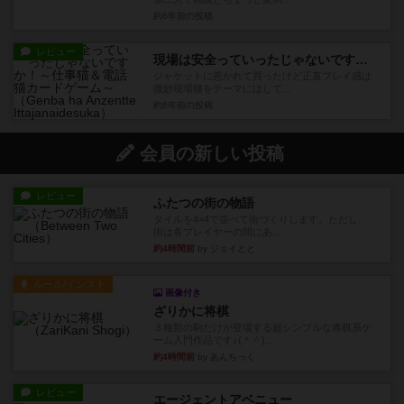
約6年前
の投稿
レビュー
現場は安全っていったじゃないですか！～仕事猫＆電話猫カードゲーム～
ジャケットに惹かれて買ったけど正直プレイ感は
微妙現場猫をテーマにはして...
約6年前
の投稿
会員の新しい投稿
レビュー
ふたつの街の物語
タイルを4×4で並べて街づくりします。ただし、
街は各プレイヤーの間にあ...
約4時間前
by ジェイとと
ルール/インスト
画像付き
ざりかに将棋
３種類の駒だけが登場する超シンプルな将棋系ゲ
ーム入門作品です♪(＾＾)...
約4時間前
by あんちっく
レビュー
エージェントアベニュー