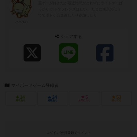
重ゲーが好きだが最近時間がとれずにライトゲーば
っかり ボドゲフレンズほしい… たまに東京のほう
でてボドゲ会企画したり参加したり
パパひの
シェアする
マイボードゲーム登録者
14
24
5
53
興味あり
経験あり
お気に入り
持ってる
ログイン/会員登録でコメント