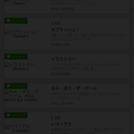
ので近所のキッズスペースに...
4年以上前
の投稿
レビュー
充実
スプラッシュ！
3歳になった息子と一緒に近所のキッズスペースで
スタッフさんとプレイ！今...
5年弱前
の投稿
レビュー
イラストリー
イラストをみてやるしりとりゲームにみせかけた
大喜利ゲーム同期と一緒に遊...
約5年前
の投稿
レビュー
キル・ボス・ザ・ゲーム
twitterかなんかで一時話題になっていたから気に
なって購入ゲームは...
5年以上前
の投稿
レビュー
充実
レヴィアス
参加者が六人だったので、人類四人対レヴィアス
側二人で相談とちょっと変則...