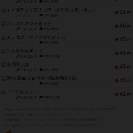
紹介文あり
1件の投稿
キャプテン・フリップ：イスラ・ボンバ
51
PT
紹介文なし
2件の投稿
ガルフストライク
46
PT
紹介文あり
1件の投稿
エコーズ・オブ・タイム
45
PT
紹介文なし
8件の投稿
スカルキング
45
PT
紹介文あり
12件の投稿
海兵隊
45
PT
紹介文あり
1件の投稿
Bitter End ブタペスト救出作戦
45
PT
紹介文なし
1件の投稿
ドコジャン
42
PT
紹介文あり
10件の投稿
※Apple、Apple のロゴ は、米国および他の国々で登録されたApple Inc.の商標です。
※App Store は、Apple Inc.のサービスマークです。
※Android は、グーグル インコーポレイテッドの商標または登録商標です。
※Google Play とそのロゴは、Google Inc.の商標または登録商標です。