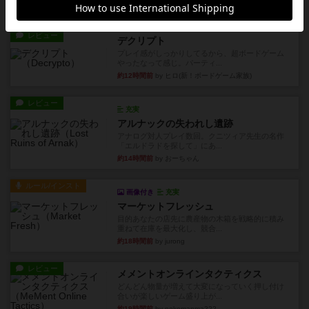
約11時間前
by オグランド（Oguland）
レビュー
デクリプト
プレイ感がしっかりしてるから、超ボードゲーム
やったなって感じ。パーティ...
約12時間前
by ヒロ(新！ボードゲーム家族)
レビュー
充実
アルナックの失われし遺跡
アナログ対人プレイ数回。クニツィア先生の名作
「エルドラドを探して」にあ...
約14時間前
by おーちゃん
ルール/インスト
画像付き
充実
マーケットフレッシュ
目的あなたの店先に農産物の木箱を戦略的に積み
重ねて在庫を最大化し、競合...
約18時間前
by jurong
レビュー
メメントオンラインタクティクス
どんどん物量が増えて大変になっていく押し付け
合いが楽しいゲーム盛り上が...
約19時間前
by nekomanma222