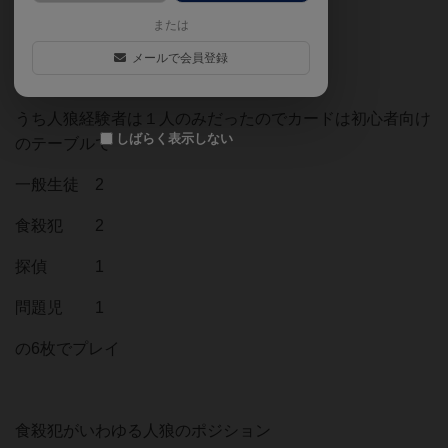
または
メールで会員登録
今回のプレイヤーは4人
うち人狼経験者は１人のみだったのでカードは初心者向け
しばらく表示しない
のテーブルで
一般生徒 2
食殺犯 2
探偵 1
問題児 1
の6枚でプレイ
食殺犯がいわゆる人狼のポジション