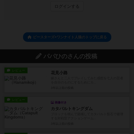
ログインする
ビースターズ×ワンナイト人狼のトップに戻る
パパひのさんの投稿
レビュー
花見小路
嫁さんと二人でプレイしてみた感想を七人の芸者
を自分のものにするためにカ...
3年以上前
の投稿
レビュー
画像付き
カタパルトキングダム
ブロックを積んで築城してカタパルト投石で破壊
する対戦型アクションゲーム...
3年以上前
の投稿