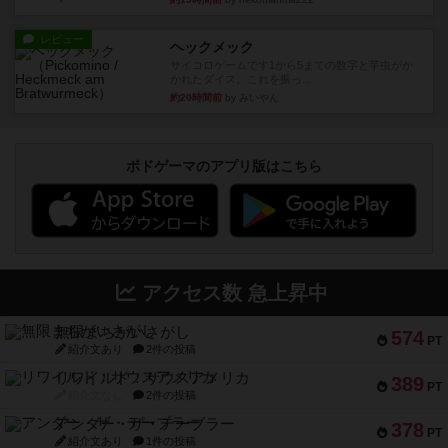
レビュー
ヘックメック
サイコロゲームです1から5までの数字と芋虫がか
かれたダイス。これを振っ...
約20時間前
by みいやん
ボドゲーマのアプリ版はこちら
アクセス数 急上昇中
無限まちがいさがし
574
PT
紹介文あり
2件の投稿
リワイルド：サウスアメリカ
389
PT
紹介文なし
2件の投稿
アンダー・ザ・テーブラー
378
PT
紹介文あり
1件の投稿