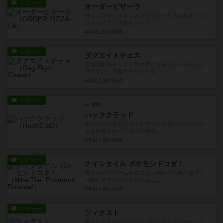
レビュー
オーダーピザーラ
買ってからしばらくあけてなかったものをキッズ
スペースで子供等とプレイ！...
4年以上前
の投稿
レビュー
ダグエイトチェス
正体隠匿系チェス！サクサクできてルールもわか
りやすいし何度もやりたくな...
4年以上前
の投稿
レビュー
充実
ハッククラッド
ルールの把握及びセットアップも兼ねてソロプレ
イを何度かやってみての感想...
4年以上前
の投稿
レビュー
ナインタイル ポケモンドコダ！
最近ボードゲームが気になり始めた三歳の息子と
一緒にできるボードゲームは...
4年以上前
の投稿
レビュー
ツィクスト
購入したもののしばらくプレイできていなかった