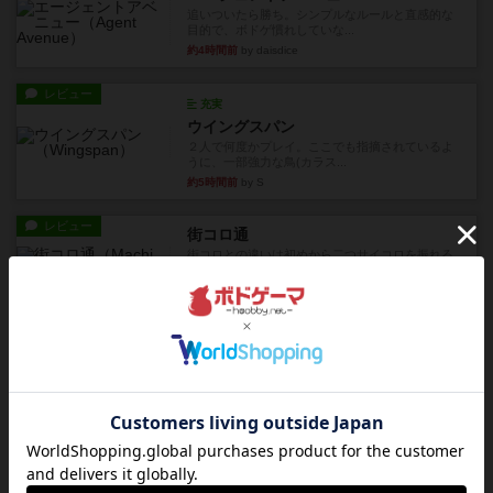
追いついたら勝ち。シンプルなルールと直感的な
目的で、ボドゲ慣れしていな...
約4時間前
by daisdice
レビュー
充実
ウイングスパン
２人で何度かプレイ。ここでも指摘されているよ
うに、一部強力な鳥(カラス...
約5時間前
by S
レビュー
街コロ通
街コロとの違いは初めから二つサイコロを振れる
など、少しの違いはあるけれ...
約10時間前
by くみ
戦略やコツ
ニューオールド
ゲーム終了時に、「オールドカードとニューカー
ドのどちらもある」 状態に...
約11時間前
by オグランド（Oguland）
レビュー
ニューオールド
ボードゲームを1,000個以上持っているユーザー視
点で良かった点と悪か...