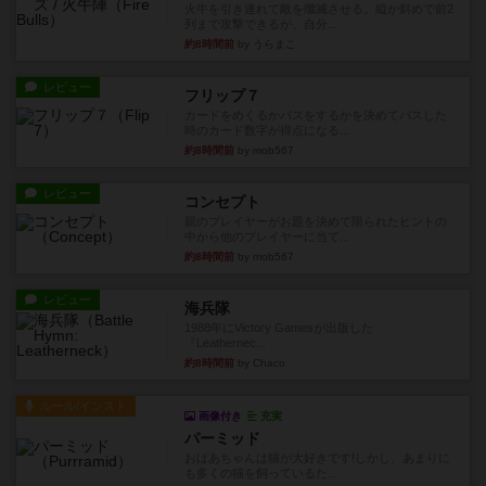
火牛を引き連れて敵を殲滅させる。縦か斜めで前2
列まで攻撃できるが、自分...
約8時間前
by うらまこ
レビュー
フリップ７
カードをめくるかパスをするかを決めてパスした
時のカード数字が得点になる...
約8時間前
by mob567
レビュー
コンセプト
親のプレイヤーがお題を決めて限られたヒントの
中から他のプレイヤーに当て...
約8時間前
by mob567
レビュー
海兵隊
1988年にVictory Gamesが出版した
『Leathernec...
約8時間前
by Chaco
ルール/インスト
画像付き
充実
パーミッド
おばあちゃんは猫が大好きです!しかし、あまりに
も多くの猫を飼っているた...