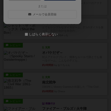
カードゲームにファイナルファンタジーのアクテ
または
ィブタイムバトル（もしくは...
26分前
by ジェイとと
メールで会員登録
レビュー
シャット・ザ・ボックス
とてもシンプルなダイスゲーム。2つのダイスを振
って、出目の合計を自分の...
しばらく表示しない
約1時間前
by OSAっち
レビュー
充実
オバケだぞ～
対人アナログプレイ。簡単なルールで誰とでも遊
べるゲーム。こんなの子ども...
約2時間前
by おーちゃん
レビュー
充実
南北戦争
1983年にVictory Gamesが出版した『The Civil ...
約6時間前
by Chaco
レビュー
画像付き
ファイアー・ブルズ / 火牛陣