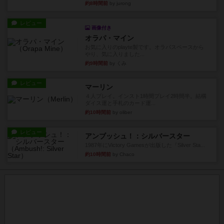
約8時間前
by jurong
レビュー
画像付き
オラパ・マイン
お気に入りのplayte製です。オラパスペースから
やり、気に入りました...
約9時間前
by くみ
レビュー
マーリン
４人プレイ。インスト1時間プレイ2時間半。結構
ダイス運と手札のカード運...
約10時間前
by oliber
レビュー
アンブッシュ！：シルバースター
1987年にVictory Gamesが出版した『Silver Sta...
約10時間前
by Chaco