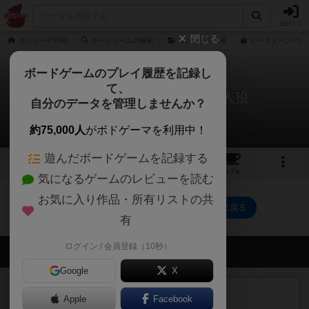
ログイン
閉じる
ボドゲーマTOP
ボードゲームの検索
ワンナイト人狼
ビースターズ×ワン
ボードゲームのプレイ履歴を記録し
て、
ビースターズ×ワンナイト人狼
自分のデータを管理しませんか？
0件のルール/インスト
約75,000人
がボドゲーマを利用中！
遊んだボードゲームを記録する
2
2
6
トップ
画像
動画
レビュー
カフェ
気になるゲームのレビューを読む
お気に入り作品・所有リストの共
ビースターズ×ワンナイト人狼のトップに戻る
有
ログイン / 会員登録（10秒）
会員の新しい投稿
Google
X
レビュー
充実
Apple
Facebook
エコーズ・オブ・タイム