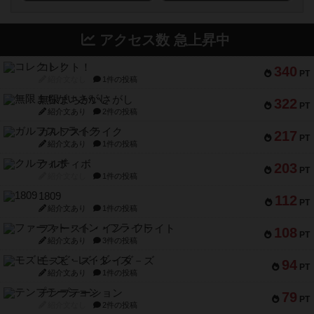
アクセス数 急上昇中
コレクト！
340
PT
紹介文なし
1件の投稿
無限まちがいさがし
322
PT
紹介文あり
2件の投稿
ガルフストライク
217
PT
紹介文あり
1件の投稿
クルティボ
203
PT
紹介文なし
1件の投稿
1809
112
PT
紹介文あり
1件の投稿
ファースト・イン・フライト
108
PT
紹介文あり
3件の投稿
モズビ－ズ・レイダ－ズ
94
PT
紹介文あり
1件の投稿
テンプテーション
79
PT
紹介文なし
2件の投稿