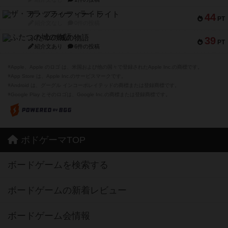
ザ・フラッフィー・ライト
44
PT
紹介文なし
0件の投稿
ふたつの城の物語
39
PT
紹介文あり
6件の投稿
※Apple、Apple のロゴ は、米国および他の国々で登録されたApple Inc.の商標です。
※App Store は、Apple Inc.のサービスマークです。
※Android は、グーグル インコーポレイテッドの商標または登録商標です。
※Google Play とそのロゴは、Google Inc.の商標または登録商標です。
ボドゲーマTOP
ボードゲームを検索する
ボードゲームの新着レビュー
ボードゲーム会情報