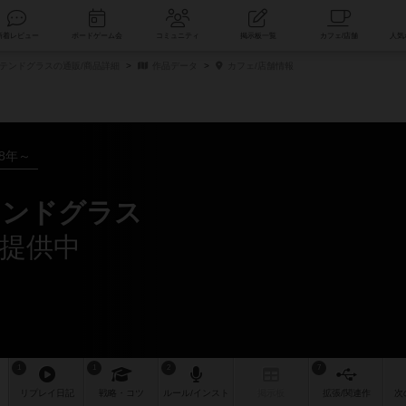
索
新着レビュー
ボードゲーム会
コミュニティ
掲示板一覧
テンドグラスの通販/商品詳細
作品データ
カフェ/店舗情報
18年～
テンドグラス
が提供中
1
1
2
7
リプレイ
日記
戦略
・コツ
ルール
/インスト
掲示板
拡張/関連
作
次