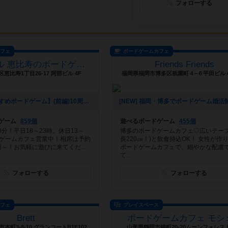
フォローする
カフェ
ボードゲームカフェ
アジトベル 恵比寿のボードゲームカフェ
Friends Friends
恵比寿1丁目26-17 阿部ビル 4F
福岡県福岡市博多区祇園町４−６平田ビル
[NEW] 【おすすめボードゲーム】(前編)10周年企画！10年前から大活躍のボードゲーム【#163】をあげました（2026年08月06日 00時03分）
ゲーム
859個
遊べるボードゲーム
455個
分！平日18～23時、休日13～
博多のボードゲームカフェ♡広いテーブ
ドゲームカフェ営業中！相席は予約
長220㎝！)と飲食持込OK！ 女性が作
0円～！お気軽に遊びに来てくだ...
ボードゲームカフェで、細やかな配慮
て...
フォローする
フォローする
カフェ
プレイスペース
Brett
ボードゲームカフェ モシ
本町3-8-10 グランコートB1F102
山形県鶴岡市錦町20-20ムーンフォレスト