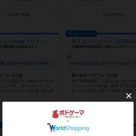
フォローする
フォローする
プレイスペース
ボードゲーム catnap【ウォーハンマー・シタデルカラー取扱店】
歌山県和歌山市黒田197-1
[NEW] 5月の営業（2026年05月03日 15時42分）
ゲーム
612個
遊べるボードゲーム
861個
 東口から徒歩7分。和歌山市内のボ
神戸市新長田駅。２名以上から遊べる
ョップです。ボードゲーム･ウォ
ペース！ゲーム800越。基本【平日は貸
シタデルカラー・持ち帰り謎を販
日：1人1500円（最大５時間）土日祝：1
フォローする
フォローする
カフェ
ボードゲームカフェ
福岡ボードゲームカフェ Treasure Box
ボードゲームカフェゆる