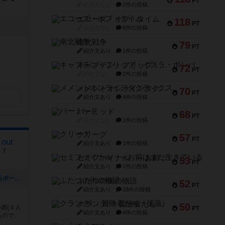
PT
紹介文なし
2件の投稿
エコーズ・オブ・タイム
118
PT
紹介文なし
8件の投稿
南北戦争
79
PT
紹介文あり
1件の投稿
キャプテン・フリップ：イスラ・ボンバ
72
PT
紹介文なし
2件の投稿
メメントオンラインタクティクス
70
PT
紹介文あり
4件の投稿
パーミッド
68
PT
紹介文なし
1件の投稿
クリーグ
57
PT
out
紹介文あり
1件の投稿
１７
セミファイナル ～お前はまだ生きている～
53
PT
紹介文あり
1件の投稿
[NEW] ご予約でのご利用をおすすめするボードゲーム（2026年07月04日 11時59分）
ふたつの街の物語
52
PT
紹介文あり
18件の投稿
クランク! ：冒険者たち（拡張）
50
席(４人
PT
紹介文あり
4件の投稿
るので、