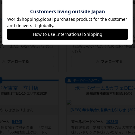
福岡県福岡市早良区高取1丁目1-17 アートリーチェ3F
千葉県柏市旭町1-4-15 前沢ビル３階
[NEW] マッチングアプリ会員数最大手『ペアーズ』との初の【ボードゲームマッチングイベント】開催決定‼️（2026年01月06日 16時43分）
ゲーム
639個
遊べるボードゲーム
379個
ムは身近なエンターテイメント』
JR柏駅西口から徒歩3分！ 初めての
福岡ソフトバンクホークス社員が
人様も楽しめるボードゲームカフェで
す。「まだ知らない楽しい」に出
りと楽しんでいただくために安い料金
ており...
フォローする
フォローする
ス
ボードゲームカフェ
ドゲ東京 立川店
ボードゲーム&カフェDEJ
市錦町2丁目1-10 エリア立川2F
愛知県豊橋市富本町国隠 20の5
お知らせはありません
ゲーム
547個
遊べるボードゲーム
1023個
「飲食物全て持込自由」「立川エ
豊鉄渥美線 愛知大学前駅の目の前です
準」「550種類以上のボードゲー
味しいドリンクを味わいながら、 ゆっ