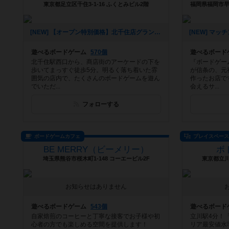
東京都足立区千住3-1-16 ふくとみビル2階
[NEW] 【オープン特別価格】北千住店グランドオープンとキャンペーンのご案内（2026年01月09日 14時39分）
遊べるボードゲーム
570個
遊べるボード
北千住駅西口から、商店街のアーケードの下を
『ボードゲー
歩いてまっすぐ徒歩5分。明るく落ち着いた雰
が信条の、元
囲気の店内で、たくさんのボードゲームを遊ん
作ったお店で
でいただ...
会えるサ...
フォローする
ボードゲームカフェ
プレイスペー
BE MERRY（ビーメリー）
ボ
埼玉県熊谷市桜木町1-148 コーエービル2F
東京都立川
お知らせはありません
遊べるボードゲーム
543個
遊べるボード
自家焙煎のコーヒーと丁寧な接客でお子様や初
立川駅4分！
心者の方でも楽しめる空間を提供します！
リア最安値水