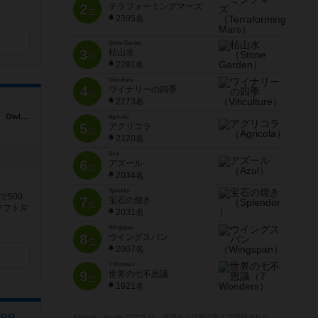
。
2
テラフォーミングマーズ
位
2395名
Stone Garden
3
枯山水
位
2281名
Viticulture
4
ワイナリーの四季
位
2273名
熊本県熊本市中央区大江６丁目２９－２８ Owl大江１０２
Agricola
5
アグリコラ
位
2120名
Azul
6
アズール
位
2034名
Splendor
500
7
宝石の煌き
位
ソフト片
2031名
Wingspan
8
ウイングスパン
位
2007名
7 Wonders
9
世界の七不思議
位
1921名
※Apple、Apple のロゴ は、米国および他の国々で登録された