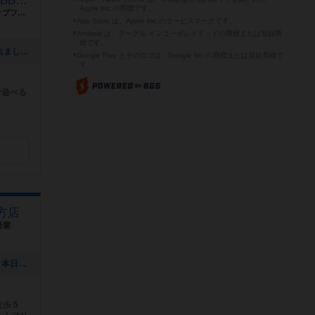
ツレんちカフェ＆BAR HOBBY SALOON
Apple Inc.の商標です。
愛知県岡崎市羽根西３丁目５−１ ルートオブファイブ102号
※App Store は、Apple Inc.のサービスマークです。
※Android は、グーグル インコーポレイテッドの商標または登録商
標です。
[NEW] オカザえもんが行く！で紹介されました！（2025年10月02日 18時35分）
※Google Play とそのロゴは、Google Inc.の商標または登録商標で
す。
で遊べる
方店
号室
[NEW] 【2026年8月10日(月)臨時休業】本日はお盆営業の振替で、臨時休業させて頂きます。また明日(火)から明後日(水)まで定休日です。木曜13時から21時30分(受付終了19時)まで、休日営業で開店させて頂きます。お席に余裕がございます。お気軽にご予約ご来店下さいませ。なお再度の緊急事態宣言や自粛要請、ご予約やご来店中のお客様のご希望により、営業時間の変更や臨時休業させて頂く場合がございます。営業時間の変更にご注意下さい。JR新大阪駅から徒歩3分。学生半額割引、TRPGでのご利用も気軽に！ #西中島南方 #新大阪 #ボードゲーム #TRPG（2025年08月16日 19時14分）
徒歩５