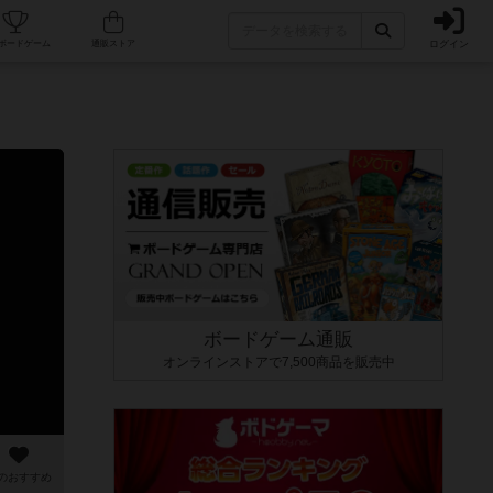
ログイン
カフェ/店舗
人気ボードゲーム
通販ストア
ボードゲーム通販
オンラインストアで7,500商品を販売中
のおすすめ