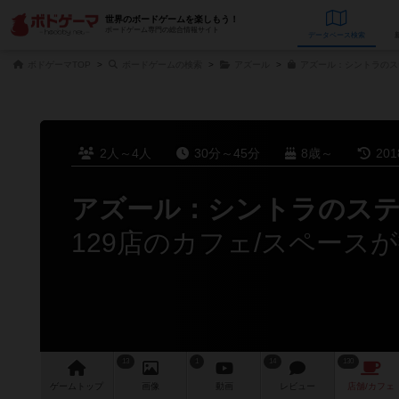
世界のボードゲームを楽しもう！
ボードゲーム専門の総合情報サイト
データベース
検
ボドゲーマTOP
ボードゲームの検索
アズール
アズール：シントラのス
2人～4人
30分～45分
8歳～
20
アズール：シントラのス
129店のカフェ/スペース
13
1
14
130
ゲーム
トップ
画像
動画
レビュー
店舗/
カフェ