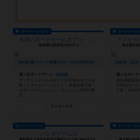
ボードゲームカフェ
ボードゲーム
大垣のボードゲームカフェ 黒やぎさん
岐阜県大垣市荒川町470-2
東京都渋谷区
[NEW] 新スイーツ登場です✨️（2026年08月07日 17時00分）
遊べるボードゲーム
1206個
遊べるボード
ディアシュピールのボドゲ1500個を全て引き
恵比寿駅徒歩8
取ったボードゲームカフェ！ 西濃地域で唯一
23時はボー
のボードゲームカフェ！ 広々とした空間で贅
不要！2,00
沢...
フォローする
プレイスペース
ボードゲーム
パンダゲームズ
愛知県名古屋市中村区竹橋町5-13 THE WHITE OISE 204
東京都小金井市