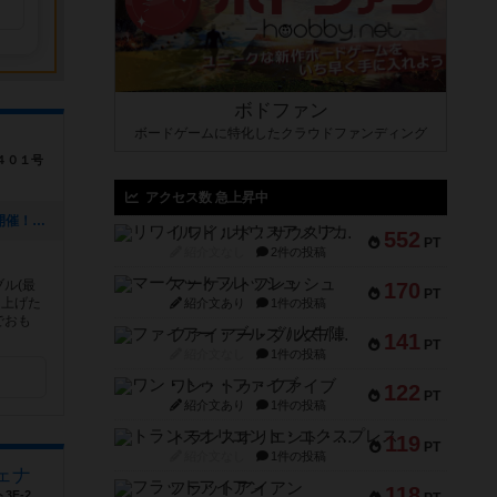
ボドファン
ボードゲームに特化したクラウドファンディング
４０１号
アクセス数 急上昇中
[NEW] 福岡・博多でボードゲーム婚活開催！8月29日㈰（2026年08月05日 16時55分）
リワイルド：サウスアメリカ
552
PT
紹介文なし
2件の投稿
マーケットフレッシュ
ル(最
170
PT
り上げた
紹介文あり
1件の投稿
でおも
ファイアー・ブルズ / 火牛陣
141
PT
紹介文なし
1件の投稿
ワン・トゥ・ファイブ
122
PT
紹介文あり
1件の投稿
トランスオリエント・エクスプレス
119
PT
紹介文なし
1件の投稿
ェナ
フラットアイアン
118
3F-2