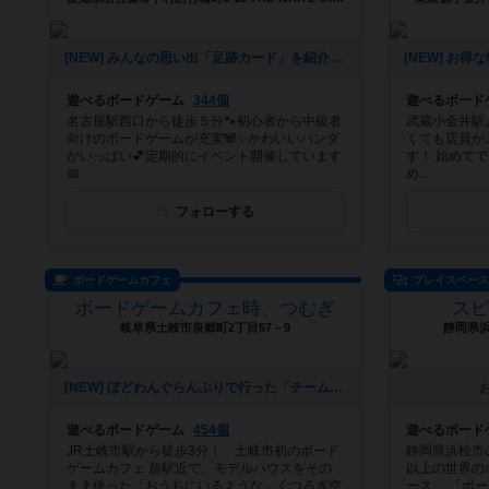
[NEW] みんなの思い出「足跡カード」を紹介（2026年08月01日 18時17分）
遊べるボードゲーム
344個
遊べるボード
名古屋駅西口から徒歩５分🐾初心者から中級者
武蔵小金井駅
向けのボードゲームが充実🐼✨かわいいパンダ
くても店員が
がいっぱい💕定期的にイベント開催しています
す！ 始めて
📅
め...
フォローする
ボードゲームカフェ
プレイスペー
ボードゲームカフェ時、つむぎ
ス
岐阜県土岐市泉郷町2丁目57－9
静岡県
[NEW] ぼどわんぐらんぷりで行った「チーム戦宝石の煌めき」のルールについて（2026年07月11日 16時35分）
遊べるボードゲーム
454個
遊べるボード
JR土岐市駅から徒歩3分！ 土岐市初のボード
静岡県浜松市
ゲームカフェ 超駅近で、モデルハウスをその
以上の世界の
まま使った「おうちにいるような」くつろぎ空
ース。 「ボ