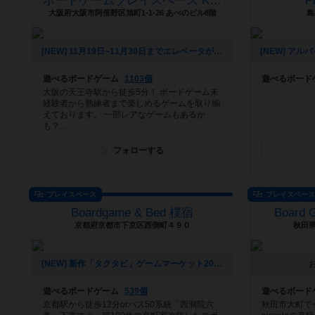
ボードゲームプレイスペース Kinked Tail
P
大阪府大阪市阿倍野区旭町1-1-26 あべのビル8階
島
[NEW] 11月19日~11月30日までエレベータが使えなくなります。（2025年10月20日 16時13分）
遊べるボードゲーム
1103個
遊べるボード
大阪の天王寺駅から徒歩5分！ ボードゲーム未
経験者から熟練者まで楽しめるゲームを取り揃
えております。 一部レアなゲームもあるか
も？...
フォローする
プレイスペース
プレイスペー
Boardgame & Bed 樸宿
Board 
京都府京都市下京区西側町４９０
秋田
[NEW] 新作「タクタビ」ゲームマーケット2025秋 両日出展します。（2025年08月24日 11時31分）
遊べるボードゲーム
539個
遊べるボード
京都駅から徒歩12分orバス50系統「西洞院六
秋田市大町で