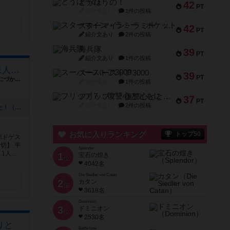
とうほうの！
42
PT
紹介文なし
1件の投稿
スターマイン・ラミー ポケット
42
PT
紹介文あり
2件の投稿
海兵隊
39
PT
紹介文あり
1件の投稿
鉄人ボードゲーム【KOBE鉄人三国志ギャラリー】
スーパーストア3000
39
PT
兵庫県神戸市長田区二葉町6-1-13アスタくにづか6番館東棟1階
紹介文なし
1件の投稿
フリップ７：復讐心とともに
37
PT
紹介文なし
2件の投稿
[NEW] 土日で鉄人ボードゲーム会でした！（2026年04月07日 21時31分）
お気に入りランキング
トップ50
ボドゲス
切】 平
Splendor
人...
1
宝石の煌き
位
4042名
Die Siedler von Catan
2
カタン
位
3618名
Dominion
3
ドミニオン
位
2530名
りと
Battle Line