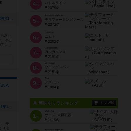
B
4
バトルライン
位
2379名
Terraforming Mars
[NEW] 2026年1月のカレンダー🗓️（2026年01月01日 11時27分）
5
テラフォーミングマーズ
位
2372名
6 nimmt!
人もお一
6
ニムト
位
す。ゆる
2202名
設定にし
Carcassonne
7
カルカソンヌ
位
2191名
Wingspan
8
ウイングスパン
位
2151名
Azul
9
アズール
位
ANA
1904名
興味ありランキング
トップ50
[NEW] 年末年始の営業のお知らせ（2025年12月06日 14時31分）
SCYTHE
1
サイズ -大鎌戦役-
位
2416名
。 美
くりボ
Terraforming Mars