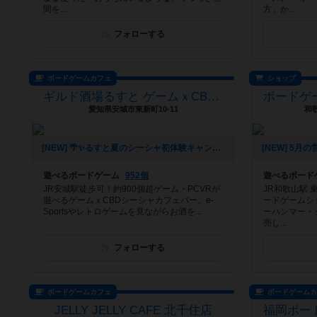
間を...
方」か...
フォローする
ボードゲームカフェ
ショップ
ギルド酒場るすと ゲームｘCBDシーシャカフェバー
愛知県安城市東新町10-11
和
[NEW] 🌴✨るすと夏のシーシャ初体験キャンペーン✨🌴（2026年06月03日 02時03分）
遊べるボードゲーム
952個
遊べるボード
JR安城駅徒歩可！約900個超ゲーム・PCVRが
JR和歌山駅
遊べるゲームｘCBDシーシャカフェバー。e-
ードゲームシ
Sportsやレトロゲームを見ながらお酒を...
ーハンマー・
売し...
フォローする
ボードゲームカフェ
ボードゲーム
JELLY JELLY CAFE 北千住店