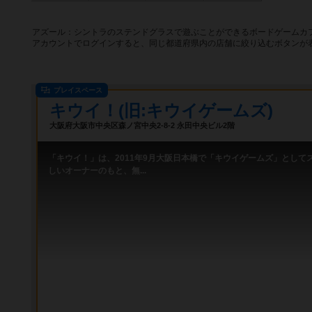
アズール：シントラのステンドグラスで遊ぶことができるボードゲームカフ
アカウントでログインすると、同じ都道府県内の店舗に絞り込むボタンが
プレイスペース
キウイ！(旧:キウイゲームズ)
大阪府大阪市中央区森ノ宮中央2-8-2 永田中央ビル2階
「キウイ！」は、2011年9月大阪日本橋で「キウイゲームズ」として
しいオーナーのもと、無...