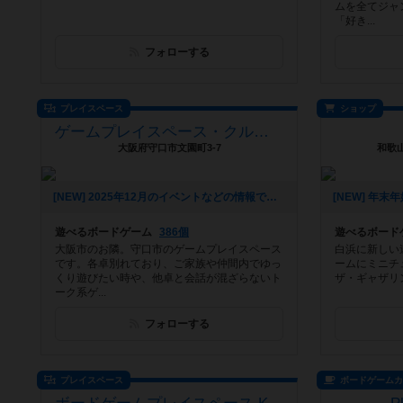
ムを全てジャ
「好き...
フォローする
プレイスペース
ショップ
ゲームプレイスペース・クルラコーン
大阪府守口市文園町3-7
和歌山
[NEW] 2025年12月のイベントなどの情報です！（2025年12月03日 20時24分）
遊べるボードゲーム
386個
遊べるボード
大阪市のお隣。守口市のゲームプレイスペース
白浜に新しい
です。各卓別れており、ご家族や仲間内でゆっ
ームにミニチ
くり遊びたい時や、他卓と会話が混ざらないト
ザ・ギャザリ
ーク系ゲ...
フォローする
プレイスペース
ボードゲーム