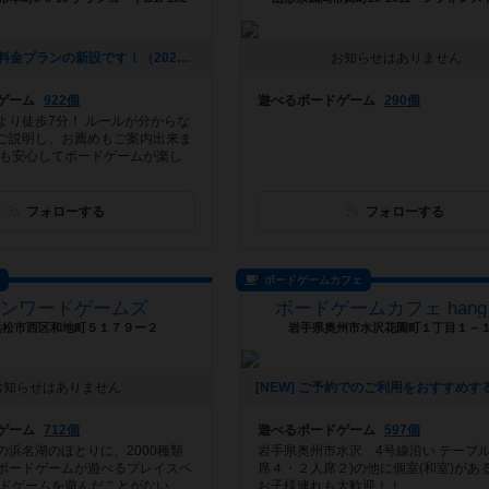
[NEW] お得な料金プランの新設です！（2026年07月28日 14時15分）
お知らせはありません
ゲーム
922個
遊べるボードゲーム
290個
より徒歩7分！ ルールが分からな
ご説明し、お薦めもご案内出来ま
でも安心してボードゲームが楽し
フォローする
フォローする
ス
ボードゲームカフェ
ピンワードゲームズ
ボードゲームカフェ hang 
浜松市西区和地町５１７９ー２
岩手県奥州市水沢花園町１丁目１－
お知らせはありません
ゲーム
712個
遊べるボードゲーム
597個
の浜名湖のほとりに、2000種類
岩手県奥州市水沢 4号線沿い テーブル
ボードゲームが遊べるプレイスペ
席４・２人席２)の他に個室(和室)があ
ードゲームを遊んだことがない
お子様連れも大歓迎！！