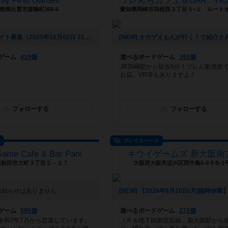
lay First Games
根県出雲市渡橋町366-6
[NEW] アルバイト募集（2025年10月02日 21時39分）
ゲーム
410個
遊べるボードゲーム
393個
JR岡崎駅から徒歩5分！ツレん家感覚
お店。VR等もありますよ！
フォローする
フォローする
ス
プレイスペース
Game Cafe & Bar Pani
キウイゲームズ 新大阪南
県秋田市大町３丁目２－２７
大阪府大阪市淀川区西中島5-6-9 B-1
お知らせはありません
ゲーム
595個
遊べるボードゲーム
272個
令和7年7月から営業しています。
ＪＲ＆地下鉄御堂筋線、新大阪駅から