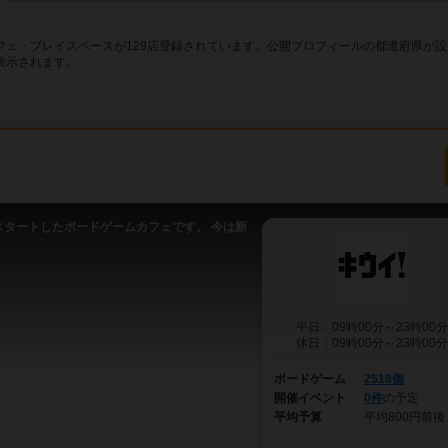
ェ・プレイスペースが129店登録されています。公開プロフィールの都道府県が設
表示されます。
スタートしたボードゲームカフェです。 今は新
平日：09時00分～23時00分
休日：09時00分～23時00分
ボードゲーム
2518個
開催イベント
0件
の予定
平均予算
平均800円前後