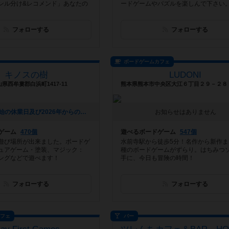
ンル分け&レコメンド」あなたの
ードゲームやパズルを楽しんで下さい
フォローする
フォローする
ボードゲームカフェ
キノスの樹
LUDONI
県西牟婁郡白浜町1417-11
[NEW] 年末年始の休業日及び2026年からの変更点について（2025年11月19日 15時50分）
お知らせはありません
ゲーム
470個
遊べるボードゲーム
547個
遊び場所が出来ました。ボードゲ
水前寺駅から徒歩5分！名作から新作まで
ュアゲーム・塗装、マジック：
種のボードゲームがずらり。はちみつ
ングなどで遊べます！
手に、今日も冒険の時間！
フォローする
フォローする
カフェ
バー