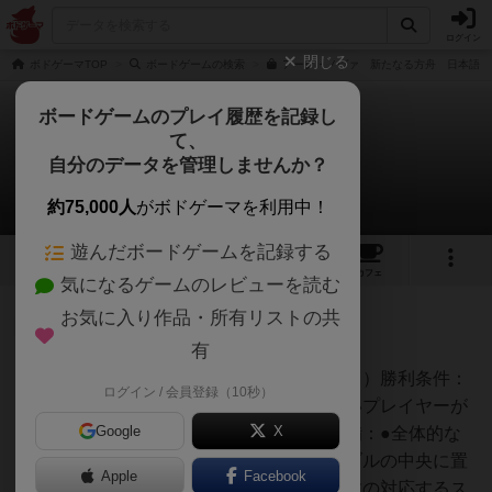
ログイン
閉じる
ボドゲーマTOP
ボードゲームの検索
アーク・ノヴァ 新たなる方舟 日本語版
ボードゲームのプレイ履歴を記録し
て、
アーク・ノヴァ
自分のデータを管理しませんか？
6件のルール/インスト
約75,000人
がボドゲーマを利用中！
遊んだボードゲームを記録する
13
1
28
153
トップ
画像
動画
レビュー
カフェ
気になるゲームのレビューを読む
お気に入り作品・所有リストの共
神
430名
0名
0
充実
有
１）ゲーム名：アーク・ノヴァ２）勝利条件：
ログイン / 会員登録（10秒）
Hide
ゲーム終了時に勝利点が最も高いプレイヤーが
Google
X
勝利者となる。３）ゲームの準備：●全体的な
準備①「ゲームボード」をテーブルの中央に置
Apple
Facebook
き、「休憩トーク」をプレイ人数の対応するス