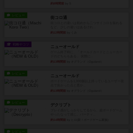
約8時間前
by S
レビュー
街コロ通
街コロとの違いは初めから二つサイコロを振れる
など、少しの違いはあるけれ...
約12時間前
by くみ
戦略やコツ
ニューオールド
ゲーム終了時に、「オールドカードとニューカー
ドのどちらもある」 状態に...
約13時間前
by オグランド（Oguland）
レビュー
ニューオールド
ボードゲームを1,000個以上持っているユーザー視
点で良かった点と悪か...
約13時間前
by オグランド（Oguland）
レビュー
デクリプト
プレイ感がしっかりしてるから、超ボードゲーム
やったなって感じ。パーティ...
約14時間前
by ヒロ(新！ボードゲーム家族)
レビュー