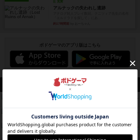
充実
アルナックの失われし遺跡
アナログ対人プレイ数回。クニツィア先生の名作
「エルドラドを探して」にあ...
約17時間前
by おーちゃん
ボドゲーマのアプリ版はこちら
アクセス数 急上昇中
無限まちがいさがし
574
PT
紹介文あり
2件の投稿
リワイルド：サウスアメリカ
389
PT
紹介文なし
2件の投稿
アンダー・ザ・テーブラー
378
PT
紹介文あり
1件の投稿