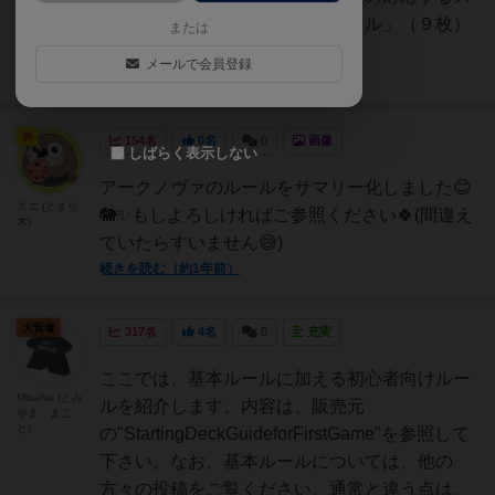
ペースに置く。②「ボーナスタイル」（９枚）
または
をシャッフルし、４枚を...
メールで会員登録
続きを読む（約1年前）
神
154名
0名
0
画像
しばらく表示しない
アークノヴァのルールをサマリー化しました😊
スエ (とまり
🐘✨️もしよろしければご参照ください🍀(間違え
木)
ていたらすいません😅)
続きを読む（約1年前）
大賢者
317名
4名
0
充実
ここでは、基本ルールに加える初心者向けルー
MisaNa (とみ
ルを紹介します。内容は、販売元
やま まこ
と)
の"StartingDeckGuideforFirstGame"を参照して
下さい。なお、基本ルールについては、他の
方々の投稿をご覧ください。通常と違う点は、