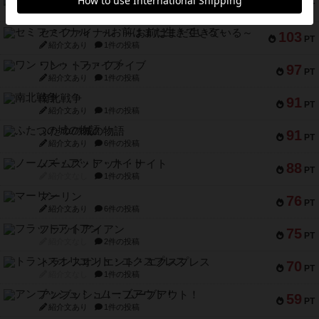
宵と暁の呪文書
133
PT
紹介文あり
8件の投稿
セミファイナル ～お前はまだ生きている～
103
PT
紹介文あり
1件の投稿
ワン・トゥ・ファイブ
97
PT
紹介文あり
1件の投稿
南北戦争
91
PT
紹介文あり
1件の投稿
ふたつの城の物語
91
PT
紹介文あり
6件の投稿
ノームズ・アット・ナイト
88
PT
紹介文なし
1件の投稿
マーリン
76
PT
紹介文あり
6件の投稿
フラットアイアン
75
PT
紹介文なし
2件の投稿
トランスオリエント・エクスプレス
70
PT
紹介文なし
1件の投稿
アンブッシュ！：ムーブアウト！
59
PT
紹介文あり
1件の投稿