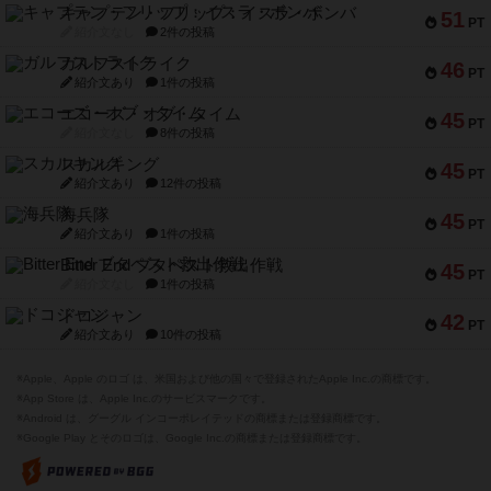
キャプテン・フリップ：イスラ・ボンバ
51
PT
紹介文なし
2件の投稿
ガルフストライク
46
PT
紹介文あり
1件の投稿
エコーズ・オブ・タイム
45
PT
紹介文なし
8件の投稿
スカルキング
45
PT
紹介文あり
12件の投稿
海兵隊
45
PT
紹介文あり
1件の投稿
Bitter End ブタペスト救出作戦
45
PT
紹介文なし
1件の投稿
ドコジャン
42
PT
紹介文あり
10件の投稿
※Apple、Apple のロゴ は、米国および他の国々で登録されたApple Inc.の商標です。
※App Store は、Apple Inc.のサービスマークです。
※Android は、グーグル インコーポレイテッドの商標または登録商標です。
※Google Play とそのロゴは、Google Inc.の商標または登録商標です。