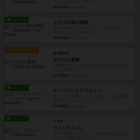
メントとなります。ウイング...
約2時間前
by daisdice
レビュー
ふたつの街の物語
タイルを4×4で並べて街づくりします。ただし、
街は各プレイヤーの間にあ...
約6時間前
by ジェイとと
ルール/インスト
画像付き
ざりかに将棋
３種類の駒だけが登場する超シンプルな将棋系ゲ
ーム入門作品です♪(＾＾)...
約7時間前
by あんちっく
レビュー
エージェントアベニュー
追いついたら勝ち。シンプルなルールと直感的な
目的で、ボドゲ慣れしていな...
約7時間前
by daisdice
レビュー
充実
ウイングスパン
２人で何度かプレイ。ここでも指摘されているよ
うに、一部強力な鳥(カラス...