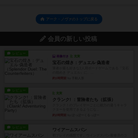
アーク・ノヴァのトップに戻る
会員の新しい投稿
レビュー
画像付き
充実
宝石の煌き：デュエル 偽造者
筆者が最も好きな2人用ボードゲームである『宝石
の煌めき デュエル』に、...
約1時間前
by 手動人形
レビュー
充実
クランク! ：冒険者たち（拡張）
クランク！のプレイヤーごとに能力の違うキャラ
クターを使用できるようにな...
約2時間前
by ぽっぽーくるっぽー
レビュー
ワイアームスパン
初プレイの感想です。ウイングスパン履修済のコ