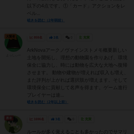
以下の4点です。①「カード」アクションをレ
ベル...
続きを読む（2年弱前）
大賢者
859名
2名
0
充実
ArkNovaアークノヴァインストメモ概要新しい
よっしぃー
土地を開拓し、理想の動物園を作りあげ、環境
保全に協力し、時には動物を広大な大地へ復帰
させます。 動物や建物が増えれば収入も増え、
また評判が上がれば選択肢が増えます。そして
環境保全に貢献して名声を得ます。ゲーム進行
プレイヤーは途...
続きを読む（2年以上前）
勇者
1696名
3名
0
充実
ルールが多く覚えることも多かったのでサマリ