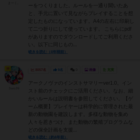
まーく。
ーをつくりました。ルールを一通り聞いたあ
と、手元に置いて見ながらプレイすることを想
定したものになっています。A4の左右に印刷し
て二つ折りにして使っています。 こちらにpdf
がありますのでダウンロードしてご利用くださ
い。以下に同じもの...
続きを読む（4年弱前）
神
8057名
9名
0
画像
充実
アークノヴァのインストサマリーver1.0。イン
Sato39
スト前のチェックにご活用ください。なお、細
かいルールは説明書を参照してください。【ゲ
ーム概要】プレイヤーは科学的に管理された最
新の動物園を建設します。多様な動物を集め
人々を惹きつけ、また動物の繁殖プログラムな
どの保全計画を支援...
続きを読む（約4年前）