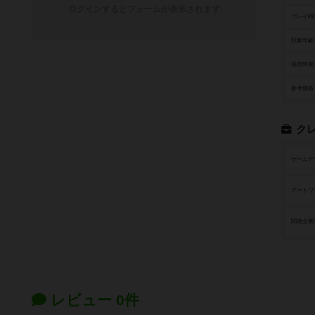
ログインするとフォームが表示されます
プレイ時
対象年齢
発売時期
参考価格
ク
ゲームデ
アートワ
関連企業
レビュー 0件