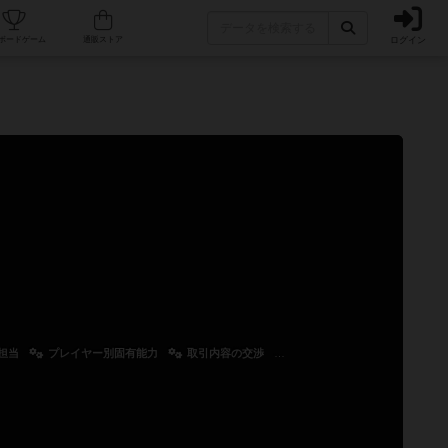
ログイン
カフェ/店舗
人気ボードゲーム
通販ストア
担当
プレイヤー別固有能力
取引内容の交渉
バリアブルフェーズオーダー