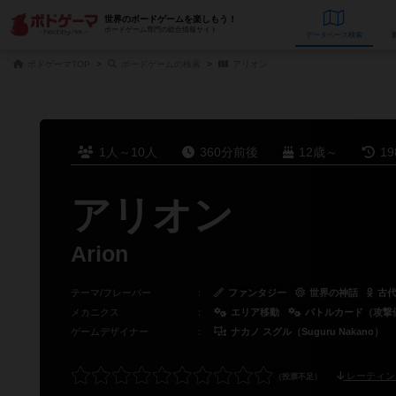
世界のボードゲームを楽しもう！
ボードゲーム専門の総合情報サイト
データベース
検
ボドゲーマTOP
ボードゲームの検索
アリオン
1人～10人
360分前後
12歳～
1
アリオン
Arion
テーマ/フレーバー
：
ファンタジー
世界の神話
古
メカニクス
：
エリア移動
バトルカード（攻撃
ゲームデザイナー
：
ナカノ スグル（Suguru Nakano）
レーティン