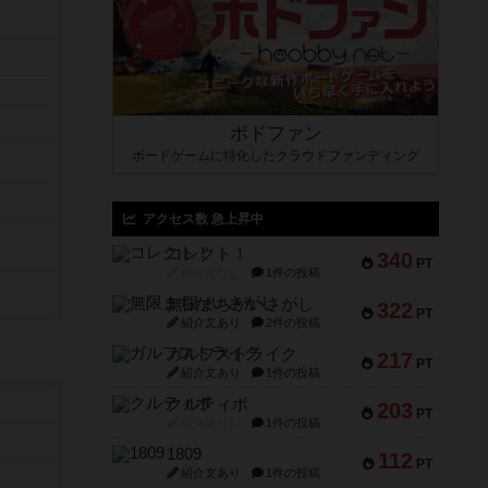
ボドファン
ボードゲームに特化したクラウドファンディング
アクセス数 急上昇中
コレクト！
340
PT
紹介文なし
1件の投稿
無限まちがいさがし
322
PT
紹介文あり
2件の投稿
ガルフストライク
217
PT
紹介文あり
1件の投稿
クルティボ
203
PT
紹介文なし
1件の投稿
1809
112
PT
紹介文あり
1件の投稿