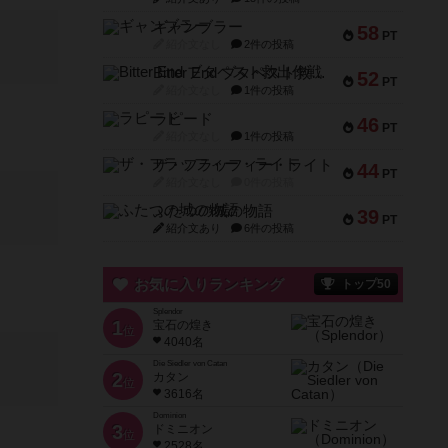
ギャンブラー
58
PT
紹介文なし
2件の投稿
Bitter End ブタペスト救出作戦
52
PT
紹介文なし
1件の投稿
ラピード
46
PT
紹介文なし
1件の投稿
ザ・フラッフィー・ライト
44
PT
紹介文なし
0件の投稿
ふたつの城の物語
39
PT
紹介文あり
6件の投稿
お気に入りランキング
トップ50
Splendor
1
宝石の煌き
位
4040名
Die Siedler von Catan
2
カタン
位
3616名
Dominion
3
ドミニオン
位
2528名