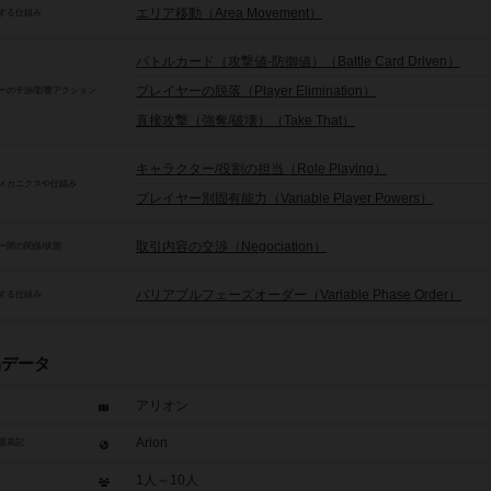
エリア移動（Area Movement）
する仕組み
バトルカード（攻撃値-防御値）（Battle Card Driven）
プレイヤーの脱落（Player Elimination）
ーの干渉/影響アクション
直接攻撃（強奪/破壊）（Take That）
キャラクター/役割の担当（Role Playing）
メカニクスや仕組み
プレイヤー別固有能力（Variable Player Powers）
取引内容の交渉（Negociation）
ー間の関係/状態
バリアブルフェーズオーダー（Variable Phase Order）
する仕組み
品データ
アリオン
Arion
題表記
1人～10人