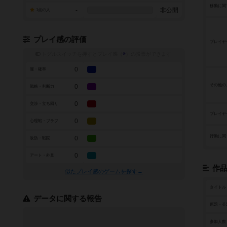
移動に関
-
非公開
1点の人
プレイ感の評価
プレイヤ
トグルスイッチを押すとプレイ感（
※
）の投票ができます
0
運・確率
その他の
0
戦略・判断力
0
交渉・立ち回り
プレイヤ
0
心理戦・ブラフ
行動に関
0
攻防・戦闘
0
アート・外見
作
似たプレイ感のゲームを探す→
タイトル
データに関する報告
原題・英
参加人数