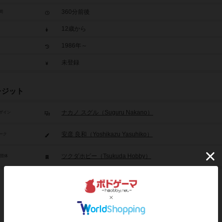
360分前後
間
12歳から
1986年～
未登録
レジット
ナカノ スグル（Suguru Nakano）
ザイン
安彦 良和（Yoshikazu Yasuhiko）
ーク
ツクダホビー（Tsukuda Hobby）
/団体