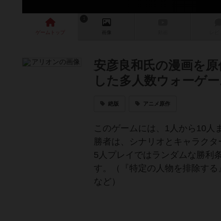
1
ゲーム
トップ
画像
動画
レビ
安彦良和氏の漫画を原
した多人数ウォーゲー
絶版
アニメ原作
このゲームには、1人から10人
勝者は、シナリオとキャラクタ
5人プレイではランダムな勝利
す。（『特定の人物を排除する
など）