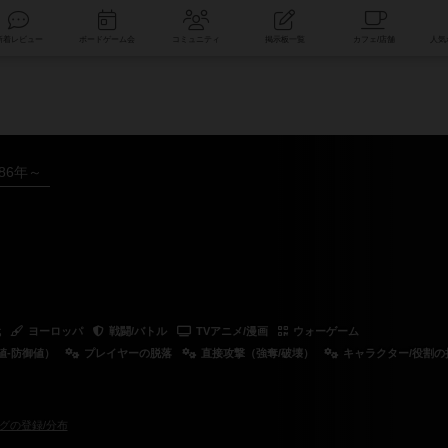
索
新着レビュー
ボードゲーム会
コミュニティ
掲示板一覧
986年～
代
ヨーロッパ
戦闘/バトル
TVアニメ/漫画
ウォーゲーム
値-防御値）
プレイヤーの脱落
直接攻撃（強奪/破壊）
キャラクター/役割の
グの登録/分布