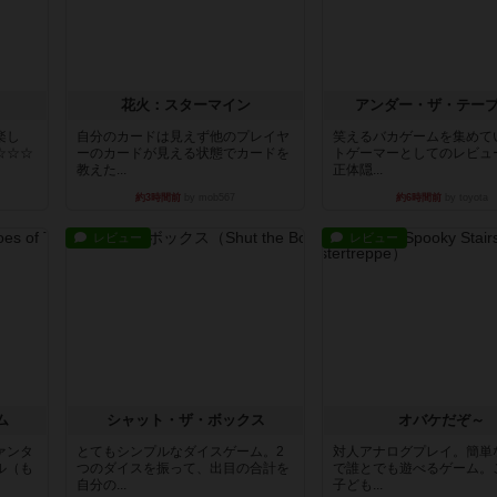
花火：スターマイン
アンダー・ザ・テー
楽し
自分のカードは見えず他のプレイヤ
笑えるバカゲームを集めて
☆☆☆
ーのカードが見える状態でカードを
トゲーマーとしてのレビュ
教えた...
正体隠...
約3時間前
by mob567
約6時間前
by toyota
レビュー
レビュー
ム
シャット・ザ・ボックス
オバケだぞ～
ァンタ
とてもシンプルなダイスゲーム。2
対人アナログプレイ。簡単
ル（も
つのダイスを振って、出目の合計を
で誰とでも遊べるゲーム。
自分の...
子ども...