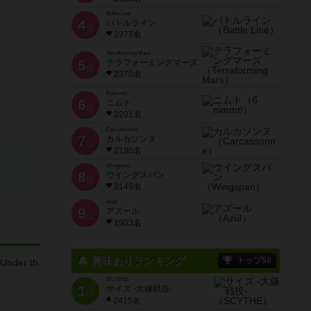
Battle Line
4
バトルライン
位
2377名
Terraforming Mars
5
テラフォーミングマーズ
位
2370名
6 nimmt!
6
ニムト
位
2201名
Carcassonne
7
カルカソンヌ
位
2190名
Wingspan
8
ウイングスパン
位
2149名
Azul
9
アズール
位
1903名
興味ありランキング
トップ50
SCYTHE
1
サイズ -大鎌戦役-
位
2415名