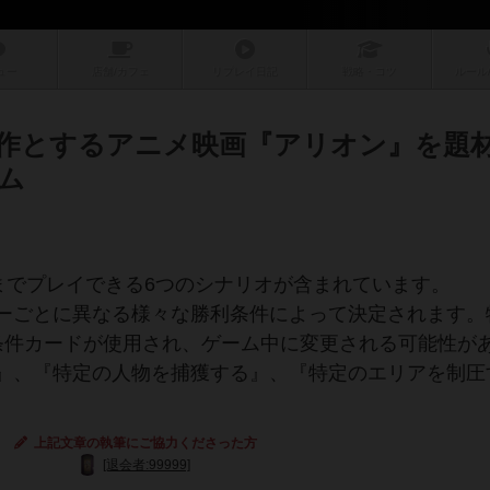
ュー
店舗/
カフェ
リプレイ
日記
戦略
・コツ
ルール
作とするアニメ映画『アリオン』を題
ム
までプレイできる6つのシナリオが含まれています。
ーごとに異なる様々な勝利条件によって決定されます。
条件カードが使用され、ゲーム中に変更される可能性が
』、『特定の人物を捕獲する』、『特定のエリアを制圧
上記文章の執筆にご協力くださった方
[退会者:99999]