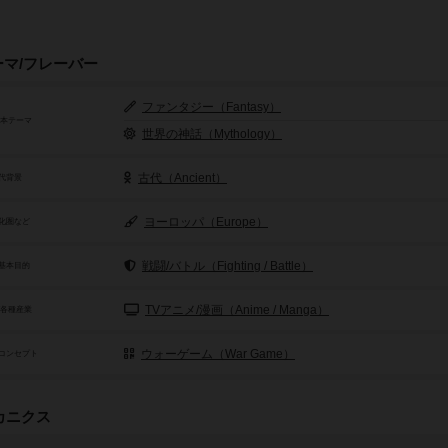
ーマ/フレーバー
ファンタジー（Fantasy）
基本テーマ
世界の神話（Mythology）
古代（Ancient）
代背景
ヨーロッパ（Europe）
化圏など
戦闘/バトル（Fighting / Battle）
基本目的
TVアニメ/漫画（Anime / Manga）
/各種産業
ウォーゲーム（War Game）
コンセプト
カニクス