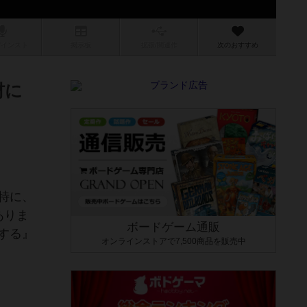
/インスト
掲示板
拡張/関連
作
次のおすすめ
材に
特に、
ありま
ボードゲーム通販
する』
オンラインストアで7,500商品を販売中