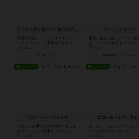
トランスオリエント・エクスプレス
フラットアイアン
乗客の皆様、トランスオリエント・
世界に浸れる度 ☆☆☆☆★
エクスプレスにご乗車ありがとうご
さ ☆☆☆☆★タイパ ☆☆
ざいま...
マンハッ...
15分前
by jurong
約1時間前
by DKnewyork
レビュー
レビュー
ワン・トゥ・ファイブ
エコーズ・オブ・タイ
とにかくお手軽にすき間時間をうめ
カードゲームにファイナルフ
るゲームとして重宝するゲームで
ジーのアクティブタイムバト
す。いわ...
しくは...