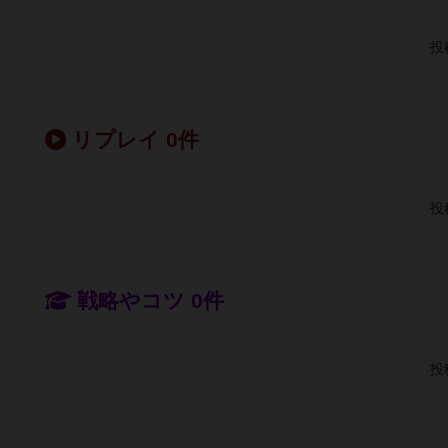
投
リプレイ 0件
投
戦略やコツ 0件
投