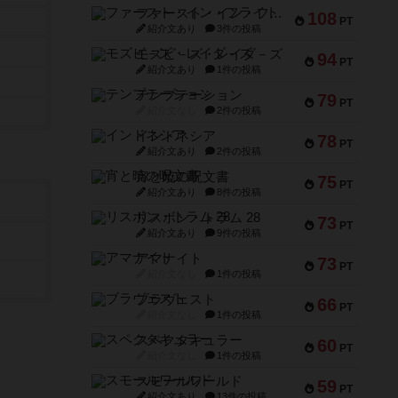
ファースト・イン・フライト
108
PT
紹介文あり
3件の投稿
モズビ－ズ・レイダ－ズ
94
PT
紹介文あり
1件の投稿
テンプテーション
79
PT
紹介文なし
2件の投稿
インドネシア
78
PT
紹介文あり
2件の投稿
宵と暁の呪文書
75
PT
紹介文あり
8件の投稿
リスボン・トラム 28
73
PT
紹介文あり
9件の投稿
アマナイト
73
PT
紹介文なし
1件の投稿
ブラヴェスト
66
PT
紹介文なし
1件の投稿
スペクタキュラー
60
PT
紹介文なし
1件の投稿
スモールワールド
59
PT
紹介文あり
13件の投稿