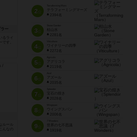
Terraforming Mars
2
テラフォーミングマーズ
位
2394名
Stone Garden
ブラー
3
枯山水
位
2281名
いるライ
ーです。
Viticulture
4
ワイナリーの四季
位
2272名
Agricola
5
アグリコラ
位
2119名
Azul
6
アズール
位
2035名
Splendor
7
宝石の煌き
位
2028名
Wingspan
8
ウイングスパン
位
2006名
7 Wonders
なルール
9
世界の七不思議
位
こんなの
1919名