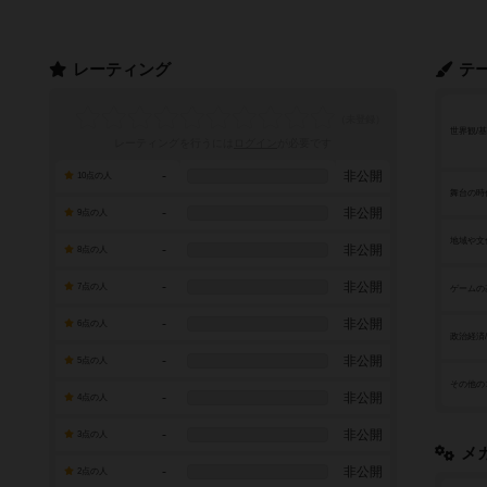
レーティング
テ
世界観/
レーティングを行うには
ログイン
が必要です
-
非公開
10点の人
舞台の時
-
非公開
9点の人
地域や文
-
非公開
8点の人
-
非公開
7点の人
ゲームの
-
非公開
6点の人
政治経済
-
非公開
5点の人
その他の
-
非公開
4点の人
-
非公開
3点の人
メ
-
非公開
2点の人