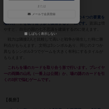
【ざっくり解説】
または
メールで会員登録
このゲームは資源、戦力、文明、勝利点の４つの要素を
場のカードを取り合う形で獲得するゲームです。
資源は増
やすと、自分の国の七不思議を建築するのに使えます。
しばらく表示しない
戦力は隣接2人と比較して高いと戦争が発生した時に勝
利点がもらえます。文明は3シンボルあり、同じの２つか
異なるシンボル3つでゲームを大きく有利にするタイルが
もらえます。
これらを場のカードを取り合う形で行います。プレイヤ
ーの両隣の山札（一番上は公開）か、場の謎のカードを引
くの3択で悩むゲームです。
【長所】