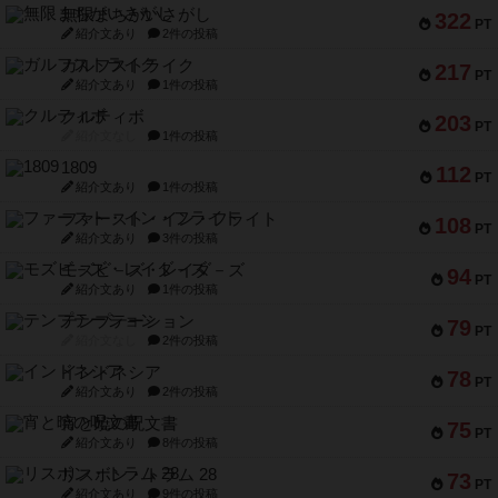
無限まちがいさがし
322
PT
紹介文あり
2件の投稿
ガルフストライク
217
PT
紹介文あり
1件の投稿
クルティボ
203
PT
紹介文なし
1件の投稿
1809
112
PT
紹介文あり
1件の投稿
ファースト・イン・フライト
108
PT
紹介文あり
3件の投稿
モズビ－ズ・レイダ－ズ
94
PT
紹介文あり
1件の投稿
テンプテーション
79
PT
紹介文なし
2件の投稿
インドネシア
78
PT
紹介文あり
2件の投稿
宵と暁の呪文書
75
PT
紹介文あり
8件の投稿
リスボン・トラム 28
73
PT
紹介文あり
9件の投稿