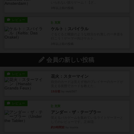
いられない競りゲーム！【ざ...
3年以上前
の投稿
レビュー
充実
ケルト：スパイラル
ぐるぐると螺旋のような枝分かれ無しの一本道を
行こう！ゲーマー向けケルト...
3年以上前
の投稿
会員の新しい投稿
レビュー
花火：スターマイン
自分のカードは見えず他のプレイヤーのカードが
見える状態でカードを教えた...
19分前
by mob567
レビュー
充実
アンダー・ザ・テーブラー
笑えるバカゲームを集めているライトゲーマーと
してのレビューです。正体隠...
約3時間前
by toyota