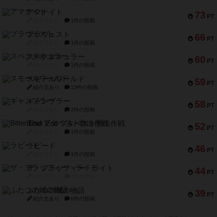
アマナイト
73
PT
紹介文なし
1件の投稿
ブラヴェスト
66
PT
紹介文なし
1件の投稿
スペクタキュラー
60
PT
紹介文なし
1件の投稿
スモールワールド
59
PT
紹介文あり
13件の投稿
ギャンブラー
58
PT
紹介文なし
2件の投稿
Bitter End ブタペスト救出作戦
52
PT
紹介文なし
1件の投稿
ラピード
46
PT
紹介文なし
1件の投稿
ザ・フラッフィー・ライト
44
PT
紹介文なし
0件の投稿
ふたつの城の物語
39
PT
紹介文あり
6件の投稿