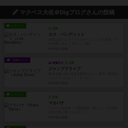
マクベス大佐＠Digブログさんの投稿
レビュー
充実
ロス・バンディット
今度はダイスで『バトルライン』！？お宝巡って
列を奪い合え！【ざっくり解...
約3年前
の投稿
戦略やコツ
画像付き
充実
ジャンプドライブ
銀河を駆け抜ける拡大競争のコツ！素早く勝利点
へとシフトしよう！ 久々に...
約3年前
の投稿
レビュー
充実
マカバナ
リゾート地を巡って開発競争！良いところの別荘
は自分色に塗りつぶせ！ 【...
約3年前
の投稿