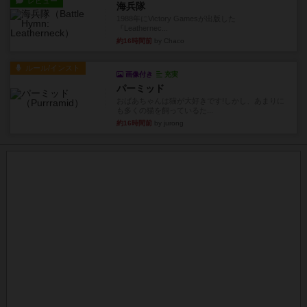
レビュー
海兵隊
1988年にVictory Gamesが出版した
『Leathernec...
約16時間前
by Chaco
ルール/インスト
画像付き
充実
パーミッド
おばあちゃんは猫が大好きです!しかし、あまりに
も多くの猫を飼っているた...
約16時間前
by jurong