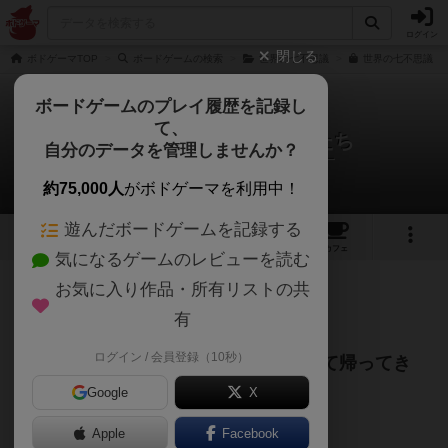
ログイン
閉じる
ボドゲーマTOP
ボードゲームの検索
世界の七不思議
世界の七不思議：建
ボードゲームのプレイ履歴を記録し
て、
世界の七不思議：建築家たち
自分のデータを管理しませんか？
マクベス大佐＠Digブログさんのレビュー
約75,000人
がボドゲーマを利用中！
遊んだボードゲームを記録する
8
10
60
トップ
画像
動画
レビュー
カフェ
気になるゲームのレビューを読む
お気に入り作品・所有リストの共
467名
8名
0
4年以上前
有
ログイン / 会員登録（10秒）
『世界の七不思議』がシンプルになって帰ってき
た！建てろそして殴れ！
Google
X
Apple
Facebook