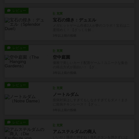
レビュー
充実
宝石の煌き：デュエル
メガヒットゲーム作者2人が夢のコラボ！宝石は二
度煌めく！ 【ざっくり解...
3年以上前
の投稿
レビュー
充実
空中庭園
優雅で美しいカード配置ゲーム！ユニークな集合
の得点方式が面白い！ 【ざ...
3年以上前
の投稿
レビュー
充実
ノートルダム
疫病対策はしすぎてもしなさすぎてもダメ！まさ
に疫病チキンレース！【ざっ...
3年以上前
の投稿
レビュー
充実
アムステルダムの商人
いいや！限界だ押すね！落札ボタンを押さずには