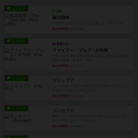
レビュー
充実
南北戦争
1983年にVictory Gamesが出版した『The Civil ...
約13時間前
by Chaco
レビュー
画像付き
ファイアー・ブルズ / 火牛陣
火牛を引き連れて敵を殲滅させる。縦か斜めで前2
列まで攻撃できるが、自分...
約15時間前
by うらまこ
レビュー
フリップ７
カードをめくるかパスをするかを決めてパスした
時のカード数字が得点になる...
約15時間前
by mob567
レビュー
コンセプト
親のプレイヤーがお題を決めて限られたヒントの
中から他のプレイヤーに当て...
約16時間前
by mob567