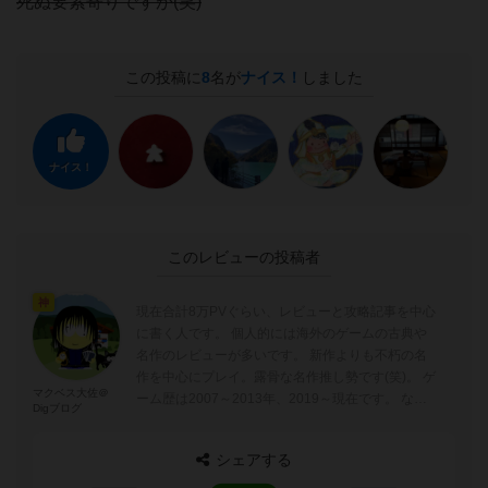
死ぬ要素寄りですが(笑)
この投稿に
8
名が
ナイス！
しました
ナイス！
このレビューの投稿者
神
現在合計8万PVぐらい、レビューと攻略記事を中心
に書く人です。 個人的には海外のゲームの古典や
名作のレビューが多いです。 新作よりも不朽の名
作を中心にプレイ。露骨な名作推し勢です(笑)。 ゲ
マクベス大佐＠
ーム歴は2007～2013年、2019～現在です。 なの
Digブログ
で00年～10年...
シェアする