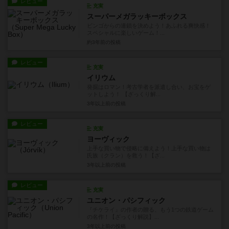
レビュー
充実
スーパーメガラッキーボックス
ビンゴからの連鎖を決めよう！あふれる爽快感！
スペシャルに楽しいゲーム！...
約3年前
の投稿
レビュー
充実
イリウム
発掘はロマン！考古学者を派遣し合い、お宝をゲ
ットしよう！ 【ざっくり解...
3年以上前
の投稿
レビュー
充実
ヨーヴィック
上手な買い物で侵略に備えよう！上手な買い物は
氏族（クラン）を救う！【ざ...
3年以上前
の投稿
レビュー
充実
ユニオン・パシフィック
『チケライ』の作者の贈る、もう1つの鉄道ゲーム
の名作！【ざっくり解説】...
3年以上前
の投稿