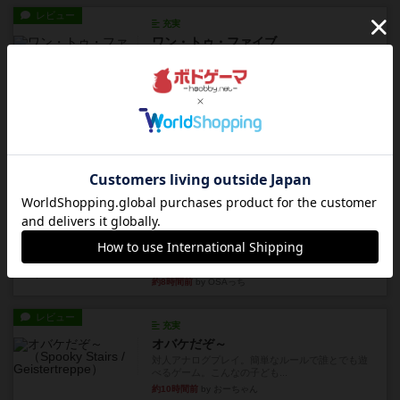
レビュー
充実
ワン・トゥ・ファイブ
とにかくお手軽にすき間時間をうめるゲームとし
て重宝するゲームです。いわ...
約4時間前
by nabekoh
レビュー
充実
エコーズ・オブ・タイム
カードゲームにファイナルファンタジーのアクテ
ィブタイムバトル（もしくは...
約8時間前
by ジェイとと
レビュー
シャット・ザ・ボックス
とてもシンプルなダイスゲーム。2つのダイスを振
って、出目の合計を自分の...
約8時間前
by OSAっち
レビュー
充実
オバケだぞ～
対人アナログプレイ。簡単なルールで誰とでも遊
べるゲーム。こんなの子ども...
約10時間前
by おーちゃん