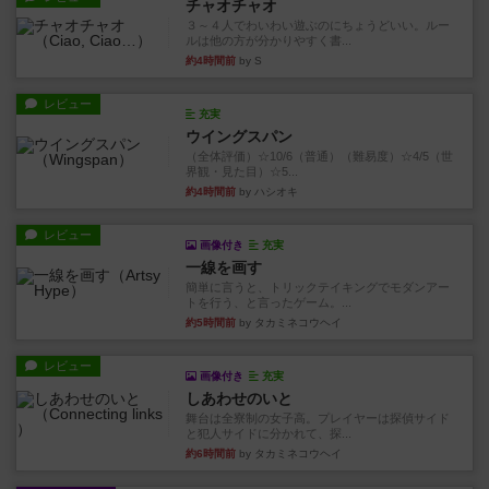
チャオチャオ
３～４人でわいわい遊ぶのにちょうどいい。ルー
ルは他の方が分かりやすく書...
約4時間前
by S
レビュー
充実
ウイングスパン
（全体評価）☆10/6（普通）（難易度）☆4/5（世
界観・見た目）☆5...
約4時間前
by ハシオキ
レビュー
画像付き
充実
一線を画す
簡単に言うと、トリックテイキングでモダンアー
トを行う、と言ったゲーム。...
約5時間前
by タカミネコウヘイ
レビュー
画像付き
充実
しあわせのいと
舞台は全寮制の女子高。プレイヤーは探偵サイド
と犯人サイドに分かれて、探...
約6時間前
by タカミネコウヘイ