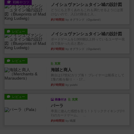
戦略やコツ
ノイシュヴァンシュタイン城の設計図
どうにも上手くあれもこれも満たせるようには置
けないので、入口の除去と入...
約7時間前
by オグランド（Oguland）
レビュー
ノイシュヴァンシュタイン城の設計図
ボードゲームを1,000個以上持っているユーザー視
点で良かった点と悪か...
約7時間前
by オグランド（Oguland）
レビュー
充実
海賊と商人
舞台は17世紀カリブ海！ プレイヤーは船長として
1隻の船を駆り・・17...
約7時間前
by yuishi
レビュー
画像付き
充実
パーラ
率直に遊んだ感想を言う！トリックテイキング(ﾄﾘ
ﾃ)のカードゲーム。 ...
約9時間前
by 鳴屋