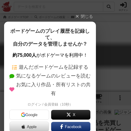
ログイン
閉じる
ボドゲーマTOP
ボードゲームの検索
ジャンボ
ボードゲームのプレイ履歴を記録し
て、
自分のデータを管理しませんか？
ジャンボ
約75,000人
がボドゲーマを利用中！
Jambo
遊んだボードゲームを記録する
気になるゲームのレビューを読む
お気に入り作品・所有リストの共
有
4
1
3
3
トップ
画像
動画
レビュー
カフェ
ログイン / 会員登録（10秒）
Google
X
５アクションポイントを使って商品を売買し
Apple
Facebook
ながらお金を儲ける２人用の対戦カードゲー