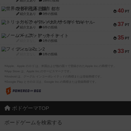
紹介文あり
16件の投稿
世界の七不思議：都市
40
PT
紹介文あり
3件の投稿
トリックギア - ペルソナ5 ザ・ロイヤル-
37
PT
紹介文あり
6件の投稿
ノームズ・アット・ナイト
35
PT
紹介文なし
1件の投稿
フィッシェン2
33
PT
紹介文なし
1件の投稿
※Apple、Apple のロゴ は、米国および他の国々で登録されたApple Inc.の商標です。
※App Store は、Apple Inc.のサービスマークです。
※Android は、グーグル インコーポレイテッドの商標または登録商標です。
※Google Play とそのロゴは、Google Inc.の商標または登録商標です。
ボドゲーマTOP
ボードゲームを検索する