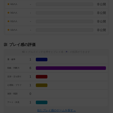
-
非公開
4点の人
-
非公開
3点の人
-
非公開
2点の人
-
非公開
1点の人
プレイ感の評価
トグルスイッチを押すとプレイ感（
※
）の投票ができます
1
運・確率
6
戦略・判断力
1
交渉・立ち回り
1
心理戦・ブラフ
0
攻防・戦闘
1
アート・外見
似たプレイ感のゲームを探す→