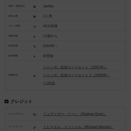
Jambo
原題・英題表記
2人用
参加人数
45分前後
プレイ時間
12歳から
対象年齢
2004年～
発売時期
未登録
参考価格
ジャンボ：拡張カードセット（2007年）
ジャンボ：拡張カードセット 2（2009年）
関連作品
+ 1作品
クレジット
リュディガー・ドーン（Rüdiger Dorn）
ゲームデザイン
ミヒャエル・メンツェル（Michael Menzel）
アートワーク