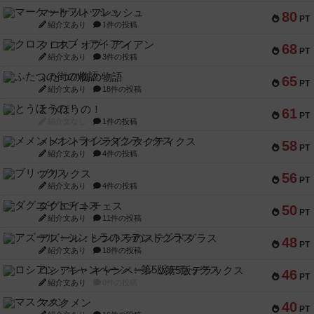
マーケットフレッシュ
80
PT
紹介文あり
1件の投稿
クロス・オブ・アイアン
68
PT
紹介文あり
3件の投稿
ふたつの街の物語
65
PT
紹介文あり
18件の投稿
とうほうの！
61
PT
紹介文なし
1件の投稿
メメントオンラインタクティクス
58
PT
紹介文あり
4件の投稿
ブリックス
56
PT
紹介文あり
4件の投稿
ダグエイトチェス
50
PT
紹介文あり
11件の投稿
アズール：シントラのステンドグラス
48
PT
紹介文あり
18件の投稿
ロシアン・キャンペーン：第5版デラックス
46
PT
紹介文あり
0件の投稿
マスクメン
40
PT