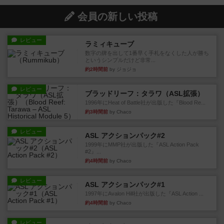
会員の新しい投稿
レビュー
ラミィキューブ
数字の牌を出して1番早く手札をなくした人が勝ち
というシンプルだけど非常...
約2時間前
by ジョジョ
レビュー
ブラッドリーフ：タラワ（ASL拡張）
1996年にHeat of Battle社が出版した『Blood Re...
約3時間前
by Chaco
レビュー
ASL アクションパック#2
1999年にMMP社が出版した『ASL Action Pack
#2』...
約4時間前
by Chaco
レビュー
ASL アクションパック#1
1997年にAvalon Hill社が出版した『ASL Action ...
約4時間前
by Chaco
レビュー