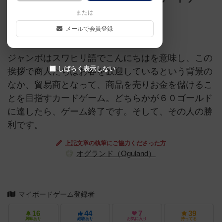
ム
または
メールで会員登録
アラカルトカードゲーム賞
ジャンボはスワヒリ語でこんにちはを意味し、この
しばらく表示しない
挨拶で商人たちはお客を歓迎しているという背景の
なか、貿易商となって、商品を売りお金を儲けるこ
とを目指すカードゲーム。どちらかが６０ゴールド
に達したら、ゲーム終了です。そして、その人の勝
利です。
上記文章の執筆にご協力くださった方
オグランド（Oguland）
マイボードゲーム登録者
16
44
7
39
興味あり
経験あり
お気に入り
持ってる