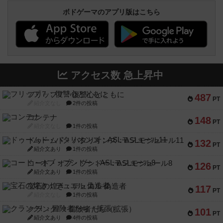
ボドゲーマのアプリ版はこちら
アクセス数 急上昇中
フリップ７：復讐心とともに
487
PT
紹介文なし
2件の投稿
コンテナ
148
PT
紹介文なし
1件の投稿
ドゥームド・バタリオンズ：ASLモジュール11
132
PT
紹介文あり
1件の投稿
コード・オブ・ブシドー：ASLモジュール8
126
PT
紹介文あり
1件の投稿
宝石の煌き：デュエル 偽造者
117
PT
紹介文なし
1件の投稿
クランク! ：冒険者たち（拡張）
101
PT
紹介文あり
4件の投稿