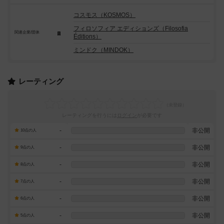
コスモス（KOSMOS）
フィロソフィア エディションズ（Filosofia
関連企業/団体
Éditions）
ミンドク（MINDOK）
レーティング
レーティングを行うには
ログイン
が必要です
-
非公開
10点の人
-
非公開
9点の人
-
非公開
8点の人
-
非公開
7点の人
-
非公開
6点の人
-
非公開
5点の人