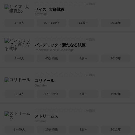
サイズ -大鎌戦役-
SCYTHE
1～5人
90～115分
14歳～
2016年
パンデミック：新たなる試練
Pandemic: A New Challenge
2～4人
45分前後
8歳～
2013年
コリドール
Quoridor
2～4人
15～25分
6歳～
1997年
ストリームス
Streams
1～99人
10分前後
8歳～
2011年