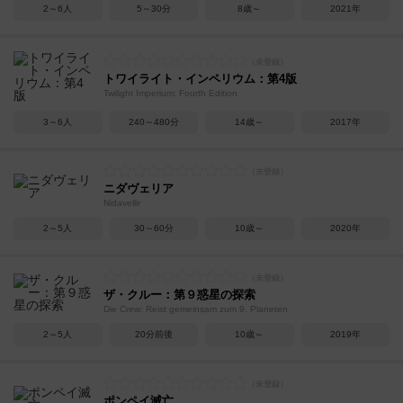
2～6人
5～30分
8歳～
2021年
トワイライト・インペリウム：第4版
Twilight Imperium: Fourth Edition
3～6人
240～480分
14歳～
2017年
ニダヴェリア
Nidavellir
2～5人
30～60分
10歳～
2020年
ザ・クルー：第９惑星の探索
Die Crew: Reist gemeinsam zum 9. Planeten
2～5人
20分前後
10歳～
2019年
ポンペイ滅亡