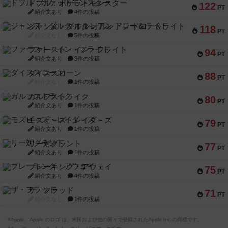
ドブル：ポケットモンスター
122
PT
紹介文あり
4件の投稿
ジャンヌ・ダルク-オルレアン ドロー＆ライト
118
PT
紹介文なし
5件の投稿
ファースト・イン・フライト
94
PT
紹介文あり
3件の投稿
ダイススローン
88
PT
紹介文なし
1件の投稿
ガルフストライク
80
PT
紹介文あり
1件の投稿
モズビ－ズ・レイダ－ズ
79
PT
紹介文あり
1件の投稿
リー対グラント
77
PT
紹介文あり
1件の投稿
ブレーキング・アウェイ
75
PT
紹介文あり
4件の投稿
ザ・フラッド
71
PT
紹介文なし
1件の投稿
※Apple、Apple のロゴ は、米国および他の国々で登録されたApple Inc.の商標です。