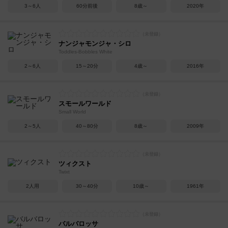
3～6人
60分前後
8歳～
2020年
ナンジャモンジャ・シロ
Toddles-Bobbles White
2～6人
15～20分
4歳～
2016年
スモールワールド
Small World
2～5人
40～80分
8歳～
2009年
ツィクスト
Twixt
2人用
30～40分
10歳～
1961年
バルバロッサ