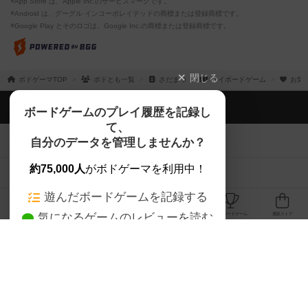
※App Store は、Apple Inc.のサービスマークです。
※Android は、グーグル インコーポレイテッドの商標または登録商標です。
※Google Play とそのロゴは、Google Inc.の商標または登録商標です。
閉じる
ボドゲーマTOP
ボドとも一覧
さだまつ
マイボードゲーム
お気
ボドゲーマTOP
ボードゲームのプレイ履歴を記録し
て、
ボードゲームを検索する
自分のデータを管理しませんか？
約75,000人
がボドゲーマを利用中！
ボードゲームの新着レビュー
遊んだボードゲームを記録する
ボードゲーム会情報
気になるゲームのレビューを読む
お気に入り作品・所有リストの共
メカニクス特集
有
掲示板・トピックス
ログイン / 会員登録（10秒）