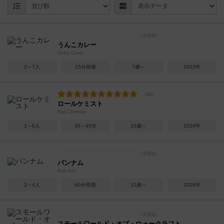
うんこカレー
Unko Curry
2～7人
15分前後
7歳～
2023年
ロールケミスト
Roll Chemist
1～6人
30～45分
10歳～
2024年
パンナム
Pan Am
2～4人
60分前後
12歳～
2020年
スモールワールド・オブ・ウォークラフト