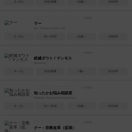
2～6人
60分前後
10歳～
2009年
ラー
Ra / Reiner Knizia's Ra
2～5人
45～60分
12歳～
1999年
絶滅ダウト / マンモス
MammuZ
3～7人
20分前後
7歳～
2015年
知ったかお悩み相談室
Shittaka Onayami Sodanshitsu
4～7人
10～30分
10歳～
2015年
クー：宗教改革（拡張）