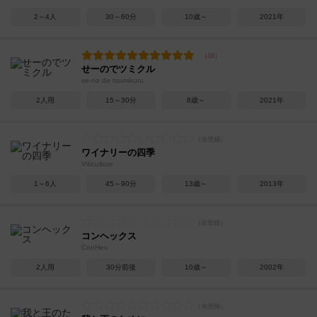
2～4人
30～60分
10歳～
2021年
せーのでツミクル
se-no de tsumikuru
2人用
15～30分
8歳～
2021年
ワイナリーの四季
Viticulture
1～6人
45～90分
13歳～
2013年
コンヘックス
ConHex
2人用
30分前後
10歳～
2002年