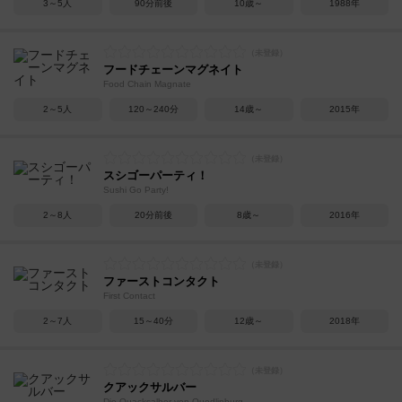
3～5人
90分前後
10歳～
1988年
フードチェーンマグネイト
Food Chain Magnate
2～5人
120～240分
14歳～
2015年
スシゴーパーティ！
Sushi Go Party!
2～8人
20分前後
8歳～
2016年
ファーストコンタクト
First Contact
2～7人
15～40分
12歳～
2018年
クアックサルバー
Die Quacksalber von Quedlinburg