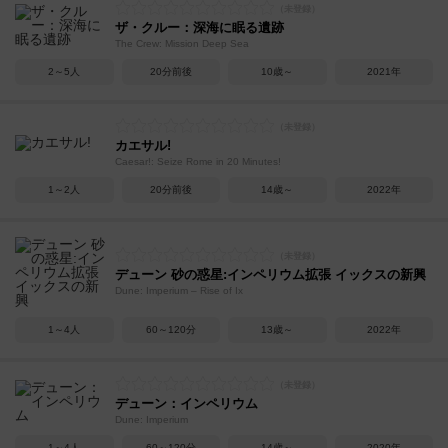
ザ・クルー：深海に眠る遺跡
The Crew: Mission Deep Sea
2～5人
20分前後
10歳～
2021年
カエサル!
Caesar!: Seize Rome in 20 Minutes!
1～2人
20分前後
14歳～
2022年
デューン 砂の惑星:インペリウム拡張 イックスの新興
Dune: Imperium – Rise of Ix
1～4人
60～120分
13歳～
2022年
デューン：インペリウム
Dune: Imperium
1～4人
60～120分
14歳～
2020年