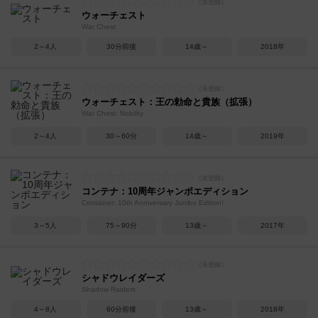
ウォーチェスト
War Chest
2～4人
30分前後
14歳～
2018年
ウォーチェスト：王の勅命と貴族（拡張）
War Chest: Nobility
2～4人
30～60分
14歳～
2019年
コンテナ：10周年ジャンボエディション
Container: 10th Anniversary Jumbo Edition!
3～5人
75～90分
13歳～
2017年
シャドウレイダーズ
Shadow Raiders
4～8人
60分前後
13歳～
2018年