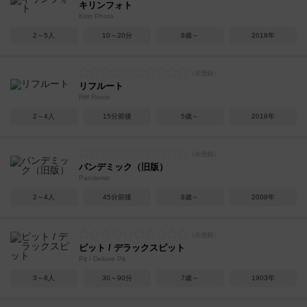
キリンフォト
Kirin Photo
2～5人
10～20分
8歳～
2018年
リフルート
Riff Route
2～4人
15分前後
5歳～
2016年
パンデミック（旧版）
Pandemic
2～4人
45分前後
8歳～
2008年
ピット / デラックスピット
Pit / Deluxe Pit
3～8人
30～90分
7歳～
1903年