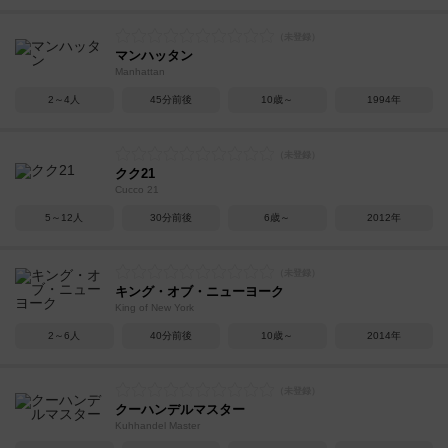
マンハッタン
Manhattan
2～4人
45分前後
10歳～
1994年
クク21
Cucco 21
5～12人
30分前後
6歳～
2012年
キング・オブ・ニューヨーク
King of New York
2～6人
40分前後
10歳～
2014年
クーハンデルマスター
Kuhhandel Master