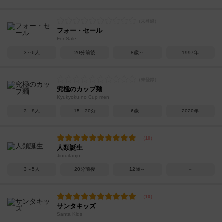
フォー・セール
For Sale
3～6人
20分前後
8歳～
1997年
究極のカップ麺
Kyukyoku no Cup men
3～8人
15～30分
6歳～
2020年
人類誕生
Jinruitanjo
3～5人
20分前後
12歳～
－
サンタキッズ
Santa Kids