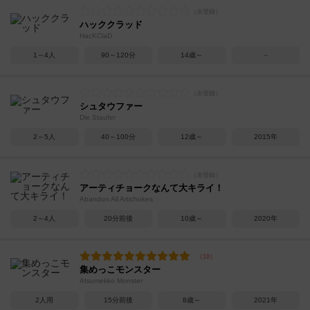
ハッククラッド
HacKClaD
1～4人
90～120分
14歳～
－
シュタウファー
Die Staufer
2～5人
40～100分
12歳～
2015年
アーティチョークなんて大キライ！
Abandon All Artichokes
2～4人
20分前後
10歳～
2020年
集めっこモンスター
Atsumekko Monster
2人用
15分前後
8歳～
2021年