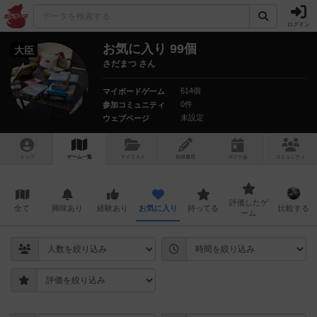
ログイン
お気に入り 99個
大臣
さだまつ さん
614個
マイボードゲーム
0件
参加コミュニティ
未設定
ウェブページ
トップ
ゲーム一覧
マイリスト
投稿履歴
ボ
ドゲ
会
コミュニティ
評価したゲ
全て
興味あり
経験あり
お気に入り
持ってる
比較する
ーム