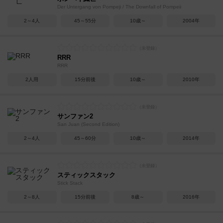
Der Untergang von Pompeji / The Downfall of Pompeii
2～4人
45～55分
10歳～
2004年
RRR
RRR
2人用
15分前後
10歳～
2010年
サンファン2
San Juan (Second Edition)
2～4人
45～60分
10歳～
2014年
スティックスタック
Stick Stack
2～8人
15分前後
8歳～
2016年