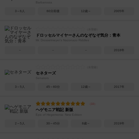
Barbarossa
3～6人
60分前後
12歳～
2005年
ドロッセルマイヤーさんのなぞなぞ気分：青本
Mr. Drosselmeyer's Nazonazo Riddles
－
－
－
2018年
セネターズ
Senators
3～5人
45～60分
12歳～
2017年
ヘゲモニア戦記 新版
Epic of Hegemonia: New Edition
2～5人
30～45分
8歳～
2019年