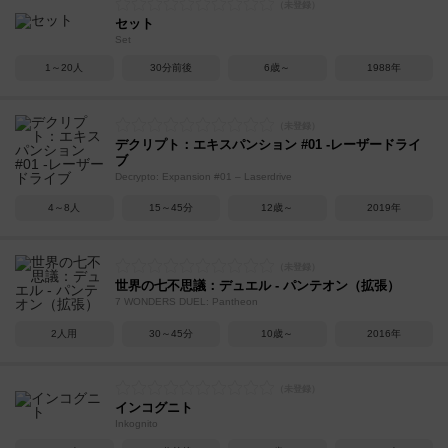
セット
Set
1～20人
30分前後
6歳～
1988年
デクリプト：エキスパンション #01 -レーザードライ
ブ
Decrypto: Expansion #01 – Laserdrive
4～8人
15～45分
12歳～
2019年
世界の七不思議：デュエル - パンテオン（拡張）
7 WONDERS DUEL: Pantheon
2人用
30～45分
10歳～
2016年
インコグニト
Inkognito