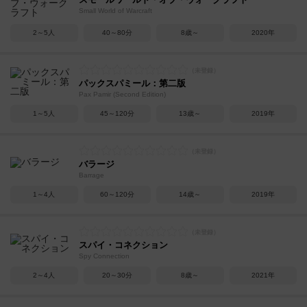
Small World of Warcraft
2～5人
40～80分
8歳～
2020年
パックスパミール：第二版
Pax Pamir (Second Edition)
1～5人
45～120分
13歳～
2019年
バラージ
Barrage
1～4人
60～120分
14歳～
2019年
スパイ・コネクション
Spy Connection
2～4人
20～30分
8歳～
2021年