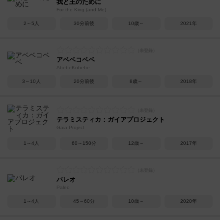
我と王のために
For the King (and Me)
2～5人
30分前後
10歳～
2021年
アベベコベベ
AbebeKobebe
3～10人
20分前後
8歳～
2018年
テラミスティカ：ガイアプロジェクト
Gaia Project
1～4人
60～150分
12歳～
2017年
パレオ
Paleo
1～4人
45～60分
10歳～
2020年