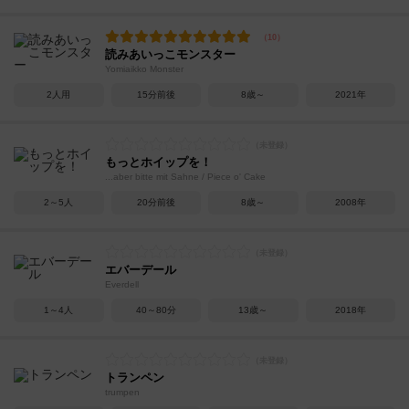
読みあいっこモンスター
Yomiaikko Monster
2人用
15分前後
8歳～
2021年
もっとホイップを！
...aber bitte mit Sahne / Piece o' Cake
2～5人
20分前後
8歳～
2008年
エバーデール
Everdell
1～4人
40～80分
13歳～
2018年
トランペン
trumpen