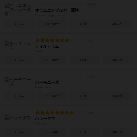
オラニエンブルガー運河
Oranienburger Kanal
1～2人
45～90分
12歳～
2022年
ティルトゥム
Tiletum
1～4人
60～100分
14歳～
2022年
ハーモニーズ
Harmonies
1～4人
30～45分
10歳～
2024年
ハラータウ
Hallertau
1～4人
50～140分
12歳～
2020年