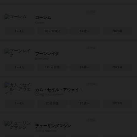
ゴーレム
Golem
1～4人
90～120分
14歳～
2020年
ブーンレイク
Boonlake
1～4人
120分前後
14歳～
2021年
カム・セイル・アウェイ！
COME SAIL AWAY!
1～4人
25分前後
10歳～
2023年
チューリングマシン
Turing Machine