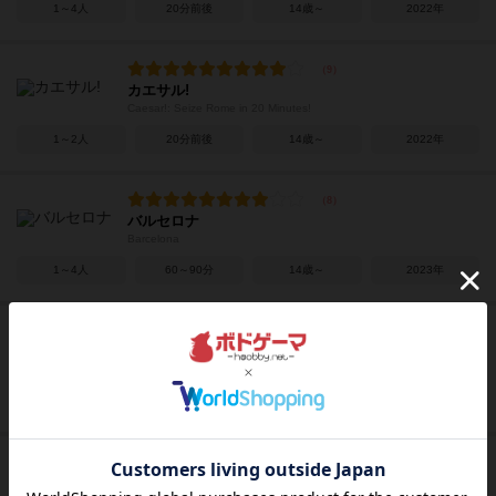
1～4人
20分前後
14歳～
2022年
カエサル!
Caesar!: Seize Rome in 20 Minutes!
1～2人
20分前後
14歳～
2022年
バルセロナ
Barcelona
1～4人
60～90分
14歳～
2023年
スカイマイン
Skymines
1～4人
75～150分
12歳～
2022年
ロールプレイヤー：モンスターズ＆ミニオンズ