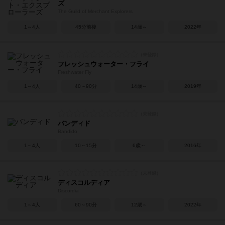
ズ
The Guild of Merchant Explorers
1～4人
45分前後
14歳～
2022年
フレッシュウォーター・フライ
Freshwater Fly
1～4人
40～90分
14歳～
2019年
バンディド
Bandido
1～4人
10～15分
6歳～
2016年
ディスコルディア
Discordia
1～4人
60～90分
12歳～
2022年