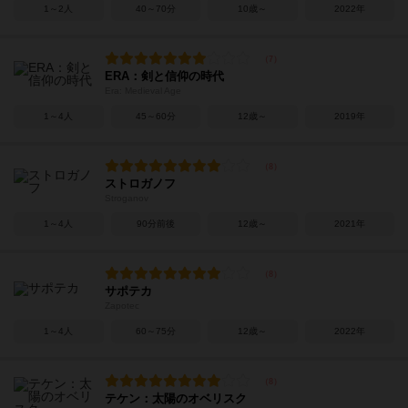
1～2人
40～70分
10歳～
2022年
ERA：剣と信仰の時代
Era: Medieval Age
1～4人
45～60分
12歳～
2019年
ストロガノフ
Stroganov
1～4人
90分前後
12歳～
2021年
サポテカ
Zapotec
1～4人
60～75分
12歳～
2022年
テケン：太陽のオベリスク