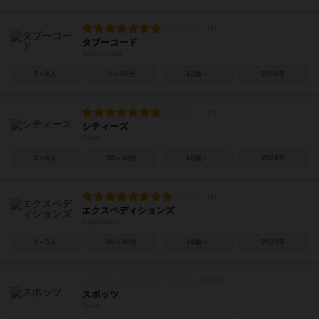
タブーコード
Taboo Code
2～8人
1～10分
12歳～
2018年
シティーズ
Cities
2～4人
30～40分
10歳～
2024年
エクスペディションズ
Expeditions
1～5人
60～90分
14歳～
2023年
スポッツ
Spots