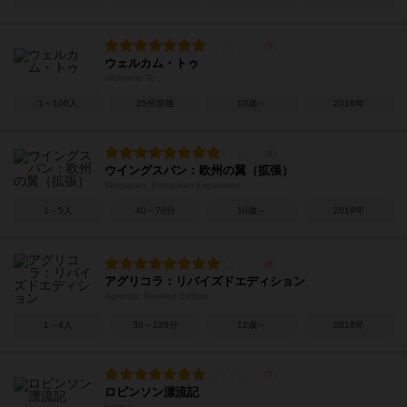
ウェルカム・トゥ
Welcome To...
1～100人
25分前後
10歳～
2018年
ウイングスパン：欧州の翼（拡張）
Wingspan: European Expansion
1～5人
40～70分
10歳～
2019年
アグリコラ：リバイズドエディション
Agricola: Revised Edition
1～4人
30～120分
12歳～
2016年
ロビンソン漂流記
Friday