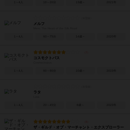
1～4人
10～20分
13歳～
2021年
メルフ
Merv: The Heart of the Silk Road
1～4人
60～75分
14歳～
2020年
コスモクトパス
Cosmoctopus
1～4人
60～90分
10歳～
2023年
ラタ
Lata
1～4人
20～45分
8歳～
2023年
ザ・ギルド・オブ・マーチャント・エクスプローラー