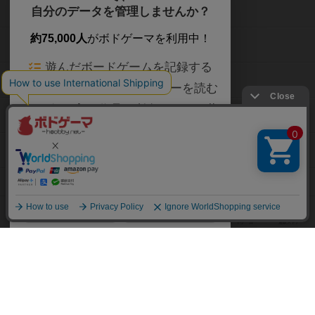
ボードゲームを検索する
自分のデータを管理しませんか？
約75,000人
がボドゲーマを利用中！
ボードゲームの新着レビュー
遊んだボードゲームを記録する
ボードゲーム会情報
気になるゲームのレビューを読む
お気に入り作品・所有リストの共
メカニクス特集
有
掲示板・トピックス
ログイン / 会員登録（10秒）
Google
X
ボドとも・会員一覧
Apple
Facebook
ボードゲーム業界コラム
または
ボドゲーマご利用案内
メールで会員登録
ボードゲーム通販