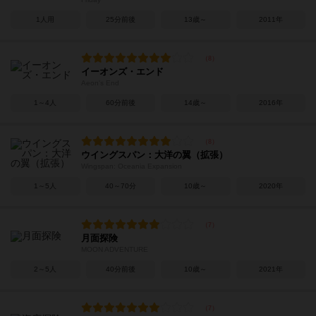
1人用
25分前後
13歳～
2011年
イーオンズ・エンド
Aeon's End
1～4人
60分前後
14歳～
2016年
ウイングスパン：大洋の翼（拡張）
Wingspan: Oceania Expansion
1～5人
40～70分
10歳～
2020年
月面探険
MOON ADVENTURE
2～5人
40分前後
10歳～
2021年