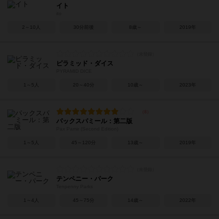
イト
ito
2～10人
30分前後
8歳～
2019年
ピラミッド・ダイス
PYRAMID DICE
1～5人
20～40分
10歳～
2023年
パックスパミール：第二版
Pax Pamir (Second Edition)
1～5人
45～120分
13歳～
2019年
テンペニー・パーク
Tenpenny Parks
1～4人
45～75分
14歳～
2022年