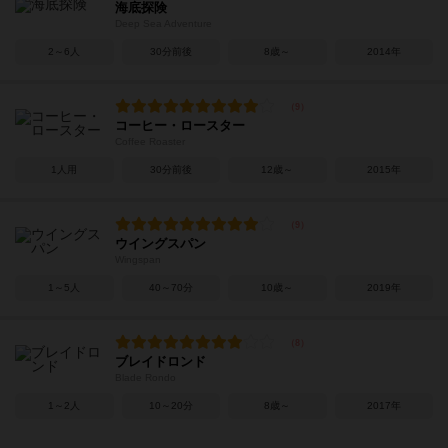
海底探険
Deep Sea Adventure
2～6人
30分前後
8歳～
2014年
コーヒー・ロースター
Coffee Roaster
1人用
30分前後
12歳～
2015年
ウイングスパン
Wingspan
1～5人
40～70分
10歳～
2019年
ブレイドロンド
Blade Rondo
1～2人
10～20分
8歳～
2017年