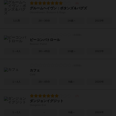
グルームヘイヴン：ボタンズ＆バグズ
Gloomhaven: Buttons & Bugs
1人用
20～30分
14歳～
2023年
ビーコンパトロール
Beacon Patrol
1～4人
30～45分
10歳～
2022年
カフェ
Café
1～4人
20～45分
8歳～
2020年
ダンジョンイグジット
Dungeon Exit
1～2人
－
8歳～
2024年