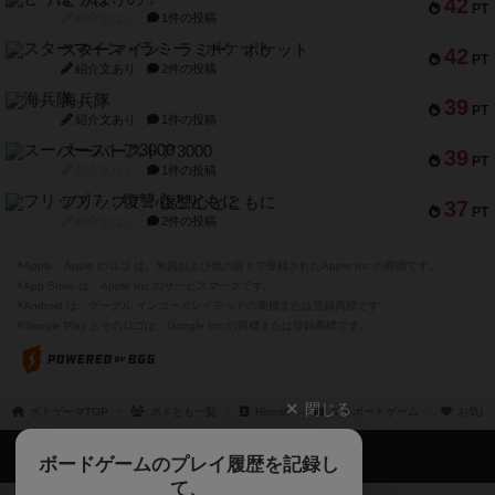
42
PT
紹介文なし
1件の投稿
スターマイン・ラミー ポケット
42
PT
紹介文あり
2件の投稿
海兵隊
39
PT
紹介文あり
1件の投稿
スーパーストア3000
39
PT
紹介文なし
1件の投稿
フリップ７：復讐心とともに
37
PT
紹介文なし
2件の投稿
※Apple、Apple のロゴ は、米国および他の国々で登録されたApple Inc.の商標です。
※App Store は、Apple Inc.のサービスマークです。
※Android は、グーグル インコーポレイテッドの商標または登録商標です。
※Google Play とそのロゴは、Google Inc.の商標または登録商標です。
閉じる
ボドゲーマTOP
ボドとも一覧
Hirrosh
マイボードゲーム
お気に
ボドゲーマTOP
ボードゲームのプレイ履歴を記録し
て、