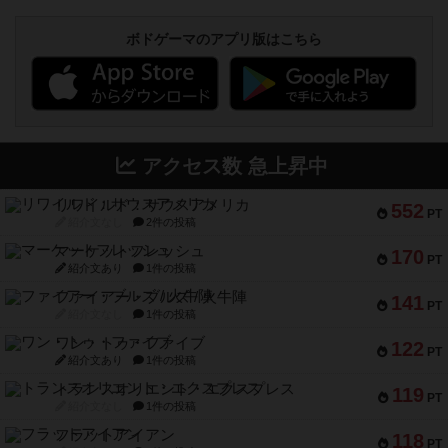
ボドゲーマのアプリ版はこちら
アクセス数 急上昇中
リワイルド：サウスアメリカ
552
PT
紹介文なし
2件の投稿
マーケットフレッシュ
170
PT
紹介文あり
1件の投稿
ファイアー・ブルズ / 火牛陣
141
PT
紹介文なし
1件の投稿
ワン・トゥ・ファイブ
122
PT
紹介文あり
1件の投稿
トランスオリエント・エクスプレス
119
PT
紹介文なし
1件の投稿
フラットアイアン
118
PT