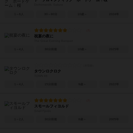
Dorfromantik: Sakura
1～6人
30～90分
10歳～
2024年
祝宴の夜に
The Great Evening Banquet
1～4人
30分前後
10歳～
2025年
タウンロクロク
TOWN 66
1～4人
15分前後
9歳～
2022年
スモールフィヨルド
Small Fjords
1～2人
30分前後
8歳～
2005年