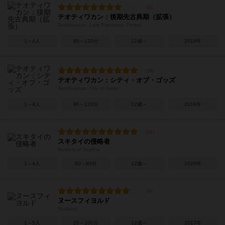
テオティワカン：後期先古典期（拡張）
Teotihuacan: Late Preclassic Period
1～4人
90～120分
12歳～
2019年
テオティワカン：シティ・オブ・ゴッズ
Teotihuacan: City of Gods
1～4人
90～120分
12歳～
2018年
スキタイの侵略者
Raiders of Scythia
1～4人
60～80分
12歳～
2020年
ヌースフィヨルド
Nusfjord
1～5人
20～100分
12歳～
2017年