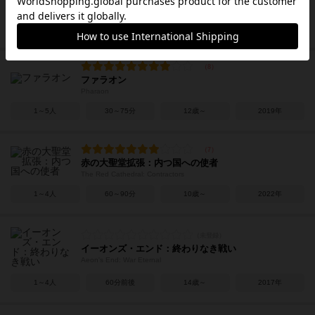
Roll Player: Monsters & Minions
1～5人
60～120分
10歳～
2018年
ファラオン
Pharaon
1～5人
30～75分
12歳～
2019年
赤の大聖堂拡張：内つ国への使者
The Red Cathedral: Contractors
1～4人
60～90分
10歳～
2022年
イーオンズ・エンド：終わりなき戦い
Aeon's End: War Eternal
1～4人
60分前後
14歳～
2017年