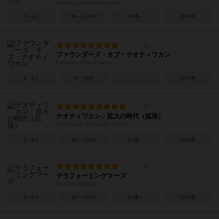
Tekhenu: Obelisk of the Sun
1～4人
60～120分
14歳～
2020年
ファウンダーズ・オブ・テオティワカン
Founders of Teotihuacan
1～4人
45～60分
－
2022年
テオティワカン：拡大の時代（拡張）
Teotihuacan: Expansion Period
1～4人
90～120分
12歳～
2021年
テラフォーミングマーズ
Terraforming Mars
1～5人
90～120分
12歳～
2016年