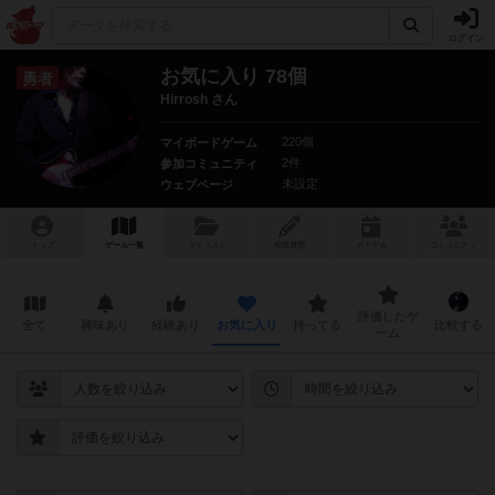
ログイン
お気に入り 78個
勇者
Hirrosh さん
220個
マイボードゲーム
2件
参加コミュニティ
未設定
ウェブページ
トップ
ゲーム一覧
マイリスト
投稿履歴
ボ
ドゲ
会
コミュニティ
評価したゲ
全て
興味あり
経験あり
お気に入り
持ってる
比較する
ーム