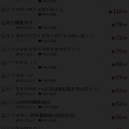
紹介文なし
2件の投稿
エコーズ・オブ・タイム
118
PT
紹介文なし
8件の投稿
南北戦争
79
PT
紹介文あり
1件の投稿
キャプテン・フリップ：イスラ・ボンバ
72
PT
紹介文なし
2件の投稿
メメントオンラインタクティクス
70
PT
紹介文あり
4件の投稿
パーミッド
68
PT
紹介文なし
1件の投稿
クリーグ
57
PT
紹介文あり
1件の投稿
セミファイナル ～お前はまだ生きている～
53
PT
紹介文あり
1件の投稿
ふたつの街の物語
52
PT
紹介文あり
18件の投稿
クランク! ：冒険者たち（拡張）
50
PT
紹介文あり
4件の投稿
とうほうの！