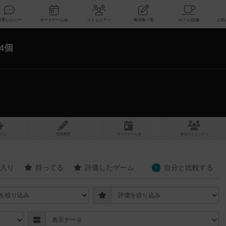
索
新着レビュー
ボードゲーム会
コミュニティ
掲示板一覧
4個
スト
投稿履歴
ボ
ー
ドゲ
ーム
会
参加
コミュニティ
入り
持ってる
評価したゲーム
自分と
比較する