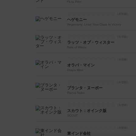
Fit to Print
ヘゲモニー
Hegemony: Lead Your Class to Victory
ラッツ・オブ・ウィスター
Rats of Wistar
オラパ・マイン
Orapa Mine
プランタ・ヌーボー
Planta Nubo
スカウト：オインク版
SCOUT
東インド会社