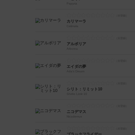
Papyria
カリマーラ
Calimala
アルボリア
Arborea
エイダの夢
Ada's Dream
シリト：リミット10
Shirito Limit 10
ニコデマス
Nicodemus
ブラックフライデー