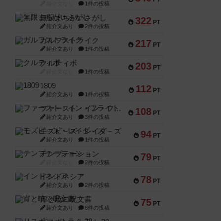
紹介文なし
1件の投稿
無限まちがいさがし
322
PT
紹介文あり
2件の投稿
ガルフストライク
217
PT
紹介文あり
1件の投稿
クルティボ
203
PT
紹介文なし
1件の投稿
1809
112
PT
紹介文あり
1件の投稿
ファースト・イン・フライト
108
PT
紹介文あり
3件の投稿
モズビ－ズ・レイダ－ズ
94
PT
紹介文あり
1件の投稿
テンプテーション
79
PT
紹介文なし
2件の投稿
インドネシア
78
PT
紹介文あり
2件の投稿
宵と暁の呪文書
75
PT
紹介文あり
8件の投稿