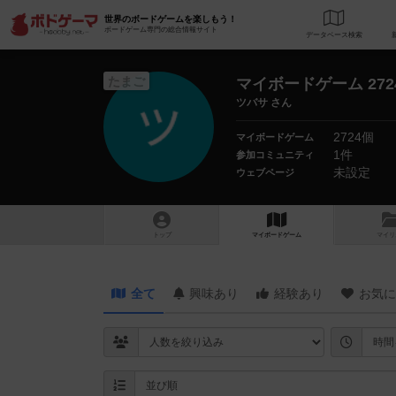
世界のボードゲームを楽しもう！
ボードゲーム専門の総合情報サイト
データベース
検
たまご
マイボードゲーム 272
ツバサ さん
2724個
マイボードゲーム
1件
参加コミュニティ
未設定
ウェブページ
トップ
マイボードゲーム
マイリ
全て
興味あり
経験あり
お気に