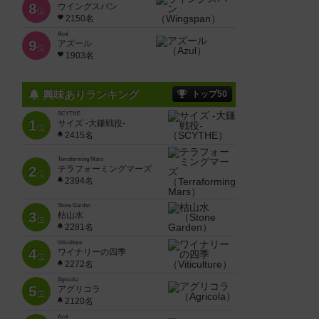
8
ウイングスパン
位
2150名
Azul
9
アズール
位
1903名
興味ありランキング
トップ50
SCYTHE
1
サイズ -大鎌戦役-
位
2415名
Terraforming Mars
2
テラフォーミングマーズ
位
2394名
Stone Garden
3
枯山水
位
2281名
Viticulture
4
ワイナリーの四季
位
2272名
Agricola
5
アグリコラ
位
2120名
Azul