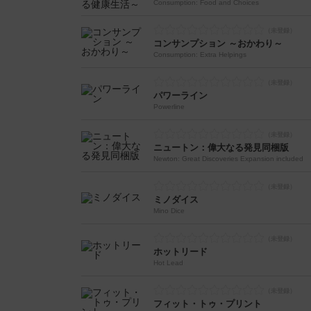
Consumption: Food and Choices
コンサンプション ～おかわり～
Consumption: Extra Helpings
パワーライン
Powerline
ニュートン：偉大なる発見同梱版
Newton: Great Discoveries Expansion included
ミノダイス
Mino Dice
ホットリード
Hot Lead
フィット・トゥ・プリント