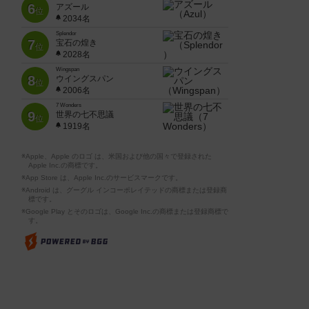
6
アズール
位
2034名
Splendor
7
宝石の煌き
位
2028名
Wingspan
8
ウイングスパン
位
2006名
7 Wonders
9
世界の七不思議
位
1919名
※Apple、Apple のロゴ は、米国および他の国々で登録された
Apple Inc.の商標です。
※App Store は、Apple Inc.のサービスマークです。
※Android は、グーグル インコーポレイテッドの商標または登録商
標です。
※Google Play とそのロゴは、Google Inc.の商標または登録商標で
す。