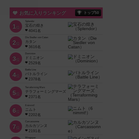
お気に入りランキング
トップ50
Splendor
1
宝石の煌き
位
4041名
Die Siedler von Catan
2
カタン
位
3616名
Dominion
3
ドミニオン
位
2529名
Battle Line
4
バトルライン
位
2378名
Terraforming Mars
5
テラフォーミングマーズ
位
2371名
6 nimmt!
6
ニムト
位
2202名
Carcassonne
7
カルカソンヌ
位
2191名
Wingspan