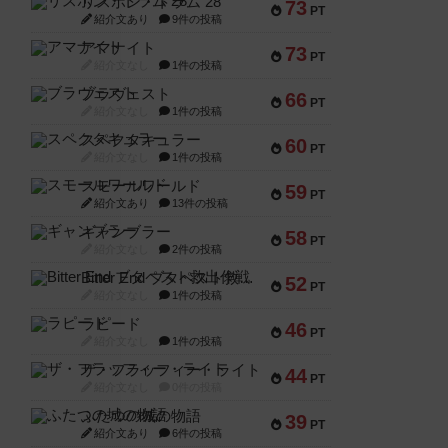
リスボン・トラム 28
73
PT
紹介文あり
9件の投稿
アマナイト
73
PT
紹介文なし
1件の投稿
ブラヴェスト
66
PT
紹介文なし
1件の投稿
スペクタキュラー
60
PT
紹介文なし
1件の投稿
スモールワールド
59
PT
紹介文あり
13件の投稿
ギャンブラー
58
PT
紹介文なし
2件の投稿
Bitter End ブタペスト救出作戦
52
PT
紹介文なし
1件の投稿
ラピード
46
PT
紹介文なし
1件の投稿
ザ・フラッフィー・ライト
44
PT
紹介文なし
0件の投稿
ふたつの城の物語
39
PT
紹介文あり
6件の投稿