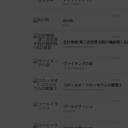
Black Friday
8か28
8-28
主計将校:第二次世界大戦の補給戦 / 
Quartermaster General
ヴァイキングの谷
Tal der Wikinger
コロッセオ / コロッセウムの建築士
Die Baumeister des Colosseum
ゴールドラッシュ
Goldrush
コーヒーラッシュ