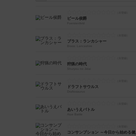
ビール侯爵
Fuerstenfeld
ブラス：ランカシャー
Brass: Lancashire
狩猟の時代
Shuryou no Jidai
ドラフトサウルス
Draftosaurus
あいうえバトル
Aiue Battle
コンサンプション ～今日から始める健