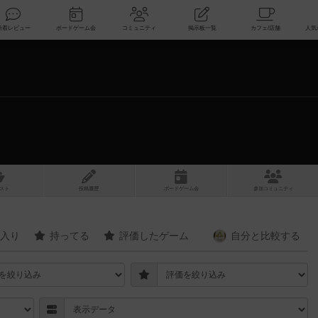
索
新着レビュー
ボードゲーム会
コミュニティ
掲示板一覧
スト
投稿履歴
ボ
ー
ドゲ
ーム
会
参加
コミュニティ
入り
持ってる
評価したゲーム
自分と
比較する