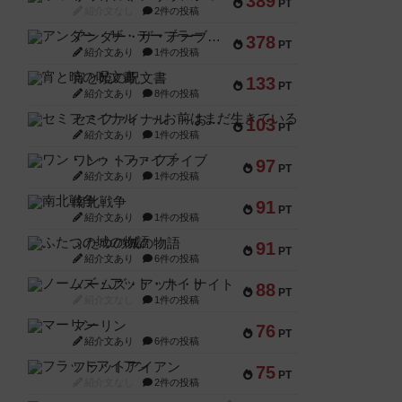
389
PT
紹介文なし
2件の投稿
アンダー・ザ・テーブラー
378
PT
紹介文あり
1件の投稿
宵と暁の呪文書
133
PT
紹介文あり
8件の投稿
セミファイナル ～お前はまだ生きている～
103
PT
紹介文あり
1件の投稿
ワン・トゥ・ファイブ
97
PT
紹介文あり
1件の投稿
南北戦争
91
PT
紹介文あり
1件の投稿
ふたつの城の物語
91
PT
紹介文あり
6件の投稿
ノームズ・アット・ナイト
88
PT
紹介文なし
1件の投稿
マーリン
76
PT
紹介文あり
6件の投稿
フラットアイアン
75
PT
紹介文なし
2件の投稿