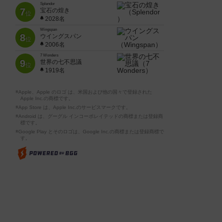
Splendor
7
宝石の煌き
位
2028名
Wingspan
8
ウイングスパン
位
2006名
7 Wonders
9
世界の七不思議
位
1919名
※Apple、Apple のロゴ は、米国および他の国々で登録された
Apple Inc.の商標です。
※App Store は、Apple Inc.のサービスマークです。
※Android は、グーグル インコーポレイテッドの商標または登録商
標です。
※Google Play とそのロゴは、Google Inc.の商標または登録商標で
す。