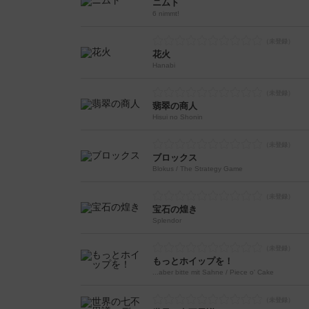
ニムト
6 nimmt!
花火
Hanabi
翡翠の商人
Hisui no Shonin
ブロックス
Blokus / The Strategy Game
宝石の煌き
Splendor
もっとホイップを！
...aber bitte mit Sahne / Piece o' Cake