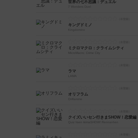
世界の七不思議：デュエル
7 Wonders Duel
キングドミノ
Kingdomino
ミクロマクロ：クライムシティ
MicroMacro: Crime City
ラマ
LAMA
オリフラム
Oriflamme
クイズいいセン行きまSHOW！恋愛編
Quiz Iisen ikimaSHOW! Rennai-hen