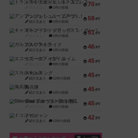
トランスオリエント・エクスプレス
70
PT
紹介文なし
1件の投稿
アンブッシュ！：ムーブアウト！
59
PT
紹介文あり
1件の投稿
キャプテン・フリップ：イスラ・ボンバ
51
PT
紹介文なし
2件の投稿
ガルフストライク
46
PT
紹介文あり
1件の投稿
エコーズ・オブ・タイム
45
PT
紹介文なし
8件の投稿
スカルキング
45
PT
紹介文あり
12件の投稿
海兵隊
45
PT
紹介文あり
1件の投稿
Bitter End ブタペスト救出作戦
45
PT
紹介文なし
1件の投稿
ドコジャン
42
PT
紹介文あり
10件の投稿