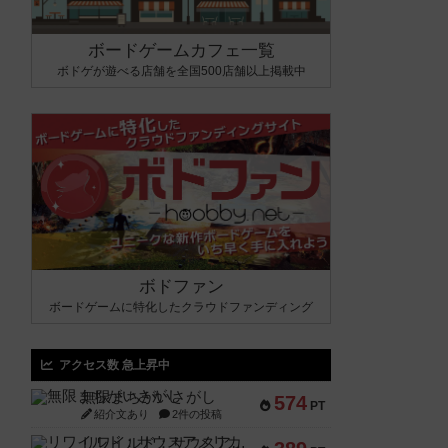
ボードゲームカフェ一覧
ボドゲが遊べる店舗を全国500店舗以上掲載中
ボドファン
ボードゲームに特化したクラウドファンディング
アクセス数 急上昇中
無限まちがいさがし
574
PT
紹介文あり
2件の投稿
リワイルド：サウスアメリカ