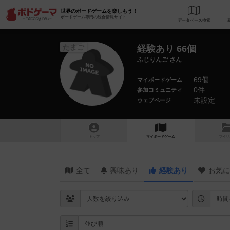
世界のボードゲームを楽しもう！
ボードゲーム専門の総合情報サイト
データベース
検
たまご
経験あり 66個
ふじりんご さん
69個
マイボードゲーム
0件
参加コミュニティ
未設定
ウェブページ
トップ
マイボードゲーム
マイリ
全て
興味あり
経験あり
お気に