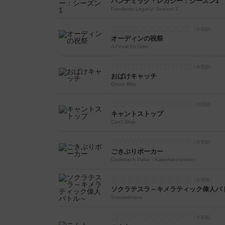
パンデミック・レガシー：シーズン1
Pandemic Legacy: Season 1
オーディンの祝祭
A Feast for Odin
おばけキャッチ
Ghost Blitz
キャントストップ
Can't Stop
ごきぶりポーカー
Cockroach Poker / Kakerlakenpoker
ソクラテスラ～キメラティック偉人バ
Sokuratesura