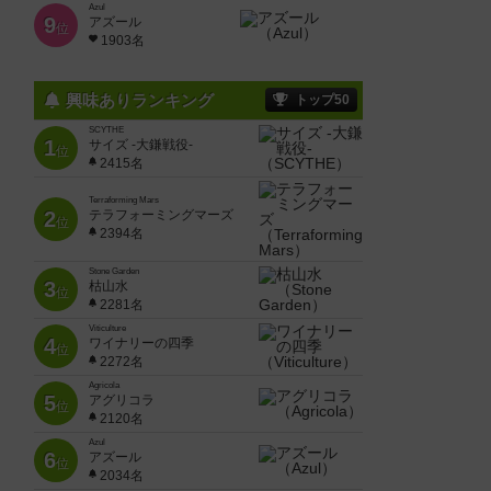
Azul
9
アズール
位
1903名
興味ありランキング
トップ50
SCYTHE
1
サイズ -大鎌戦役-
位
2415名
Terraforming Mars
2
テラフォーミングマーズ
位
2394名
Stone Garden
3
枯山水
位
2281名
Viticulture
4
ワイナリーの四季
位
2272名
Agricola
5
アグリコラ
位
2120名
Azul
6
アズール
位
2034名