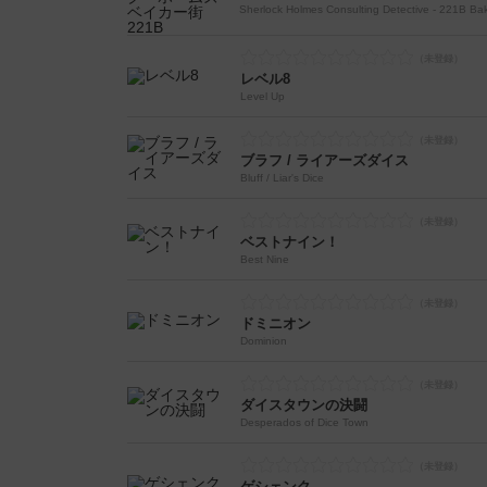
Sherlock Holmes Consulting Detective - 221B Bak
レベル8
Level Up
ブラフ / ライアーズダイス
Bluff / Liar's Dice
ベストナイン！
Best Nine
ドミニオン
Dominion
ダイスタウンの決闘
Desperados of Dice Town
ゲシェンク