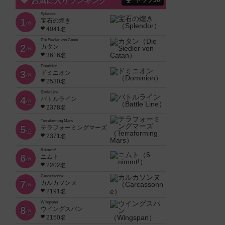
お気に入りランキング
トップ50
Splendor
1
宝石の煌き
位
4041名
Die Siedler von Catan
2
カタン
位
3616名
Dominion
3
ドミニオン
位
2530名
Battle Line
4
バトルライン
位
2378名
Terraforming Mars
5
テラフォーミングマーズ
位
2371名
6 nimmt!
6
ニムト
位
2202名
Carcassonne
7
カルカソンヌ
位
2191名
Wingspan
8
ウイングスパン
位
2150名