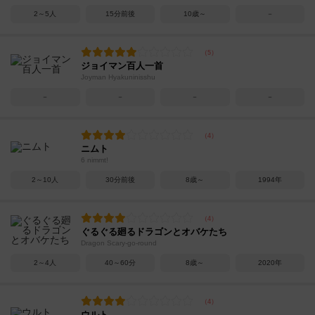
2～5人
15分前後
10歳～
－
ジョイマン百人一首
Joyman Hyakuninisshu
－
－
－
－
ニムト
6 nimmt!
2～10人
30分前後
8歳～
1994年
ぐるぐる廻るドラゴンとオバケたち
Dragon Scary-go-round
2～4人
40～60分
8歳～
2020年
ウルト