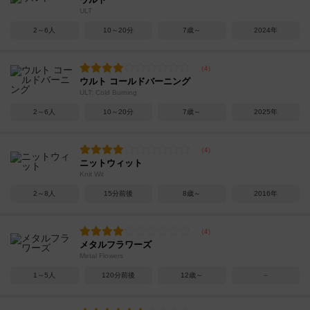
ULT
2～6人
10～20分
7歳～
2024年
ウルト コールドバーニング
ULT: Cold Burning
2～6人
10～20分
7歳～
2025年
ニットウィット
Knit Wit
2～8人
15分前後
8歳～
2016年
メタルフラワーズ
Metal Flowers
1～5人
120分前後
12歳～
－