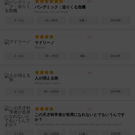
パンデミック：迫りくる危機
Pandemic: On the Brink
2～5人
45～60分
8歳～
2014年
マドリーノ
Madrino
2～4人
20～30分
8歳～
2019年
人が消える街
Hitoga kieru machi
1～2人
90～120分
－
2025年
この天才科学者が首席になれないとでもいうんです
か？
Are you telling me this genius scientist can't get the first place?
2～4人
60～120分
14歳～
2020年