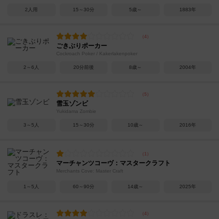
2人用
15～30分
5歳～
1883年
ごきぶりポーカー
Cockroach Poker / Kakerlakenpoker
2～6人
20分前後
8歳～
2004年
雪玉ゾンビ
Yukidama Zombie
3～5人
15～30分
10歳～
2016年
マーチャンツコーヴ：マスタークラフト
Merchants Cove: Master Craft
1～5人
60～90分
14歳～
2025年