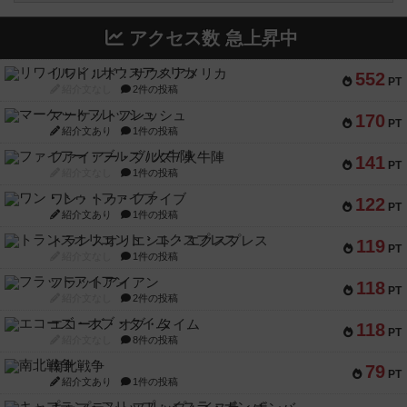
アクセス数 急上昇中
リワイルド：サウスアメリカ
552
PT
紹介文なし
2件の投稿
マーケットフレッシュ
170
PT
紹介文あり
1件の投稿
ファイアー・ブルズ / 火牛陣
141
PT
紹介文なし
1件の投稿
ワン・トゥ・ファイブ
122
PT
紹介文あり
1件の投稿
トランスオリエント・エクスプレス
119
PT
紹介文なし
1件の投稿
フラットアイアン
118
PT
紹介文なし
2件の投稿
エコーズ・オブ・タイム
118
PT
紹介文なし
8件の投稿
南北戦争
79
PT
紹介文あり
1件の投稿