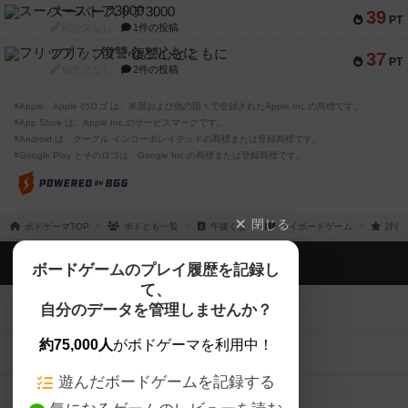
スーパーストア3000
39
PT
紹介文なし
1件の投稿
フリップ７：復讐心とともに
37
PT
紹介文なし
2件の投稿
※Apple、Apple のロゴ は、米国および他の国々で登録されたApple Inc.の商標です。
※App Store は、Apple Inc.のサービスマークです。
※Android は、グーグル インコーポレイテッドの商標または登録商標です。
※Google Play とそのロゴは、Google Inc.の商標または登録商標です。
閉じる
ボドゲーマTOP
ボドとも一覧
午後くま
マイボードゲーム
評価
ボドゲーマTOP
ボードゲームのプレイ履歴を記録し
て、
ボードゲームを検索する
自分のデータを管理しませんか？
約75,000人
がボドゲーマを利用中！
ボードゲームの新着レビュー
遊んだボードゲームを記録する
ボードゲーム会情報