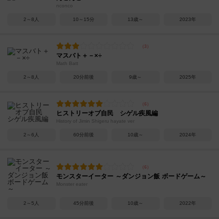
nconco
2～8人
10～15分
13歳～
2023年
マスバト＋－×÷
Math Batt
2～8人
20分前後
9歳～
2025年
ヒストリーオブ自民 シゲル疾風編
History of Jimin Shigeru hayate ver
2～6人
60分前後
10歳～
2024年
モンスターイーター ～ダンジョン飯 ボードゲーム～
Monster eater
2～5人
45分前後
10歳～
2022年