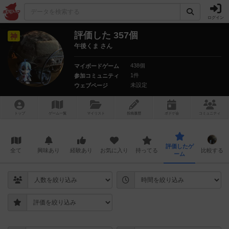
ログイン
評価した 357個
神
午後くま さん
438個
マイボードゲーム
1件
参加コミュニティ
未設定
ウェブページ
トップ
ゲーム一覧
マイリスト
投稿履歴
ボ
ドゲ
会
コミュニティ
評価したゲ
全て
興味あり
経験あり
お気に入り
持ってる
比較する
ーム