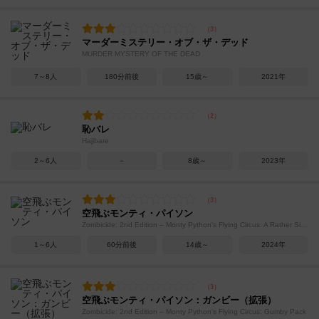
マーダーミステリー・オブ・ザ・デッド
MURDER MYSTERY OF THE DEAD
7～8人
180分前後
15歳～
2021年
恥バレ
Hajibare
2～6人
－
8歳～
2023年
空飛ぶモンティ・パイソン
Zombicide: 2nd Edition – Monty Python's Flying Circus: A Rather Silly Expansion
1～6人
60分前後
14歳～
2024年
空飛ぶモンティ・パイソン：ガンビー（拡張）
Zombicide: 2nd Edition – Monty Python's Flying Circus: Gumby Pack