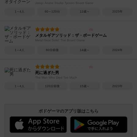
Jisogi: Anime Studio Tycoon Board Game
1～4人
60～120分
12歳～
2025年
メタルギアソリッド：ザ・ボードゲーム
Metal Gear Solid: The Board Game
1～4人
60分前後
14歳～
2024年
死に過ぎた男
The Man Who Died Too Much
1～4人
120分前後
15歳～
2023年
ボドゲーマのアプリ版はこちら