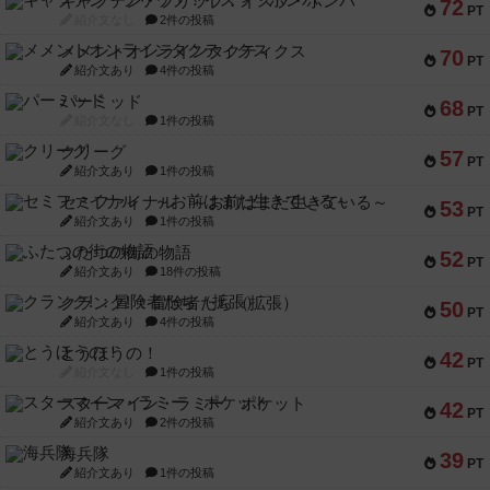
キャプテン・フリップ：イスラ・ボンバ
72
PT
紹介文なし
2件の投稿
メメントオンラインタクティクス
70
PT
紹介文あり
4件の投稿
パーミッド
68
PT
紹介文なし
1件の投稿
クリーグ
57
PT
紹介文あり
1件の投稿
セミファイナル ～お前はまだ生きている～
53
PT
紹介文あり
1件の投稿
ふたつの街の物語
52
PT
紹介文あり
18件の投稿
クランク! ：冒険者たち（拡張）
50
PT
紹介文あり
4件の投稿
とうほうの！
42
PT
紹介文なし
1件の投稿
スターマイン・ラミー ポケット
42
PT
紹介文あり
2件の投稿
海兵隊
39
PT
紹介文あり
1件の投稿