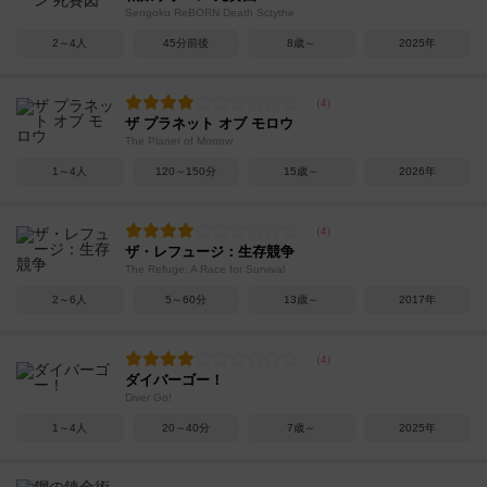
Sengoku ReBORN Death Sctythe
2～4人
45分前後
8歳～
2025年
ザ プラネット オブ モロウ
The Planet of Morrow
1～4人
120～150分
15歳～
2026年
ザ・レフュージ：生存競争
The Refuge: A Race for Survival
2～6人
5～60分
13歳～
2017年
ダイバーゴー！
Diver Go!
1～4人
20～40分
7歳～
2025年