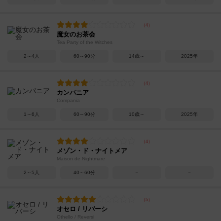
魔女のお茶会
Tea Party of the Witches
2～4人
60～90分
14歳～
2025年
カンパニア
Compania
1～6人
60～90分
10歳～
2025年
メゾン・ド・ナイトメア
Maison de Nightmare
2～5人
40～60分
－
－
オセロ / リバーシ
Othello / Reversi