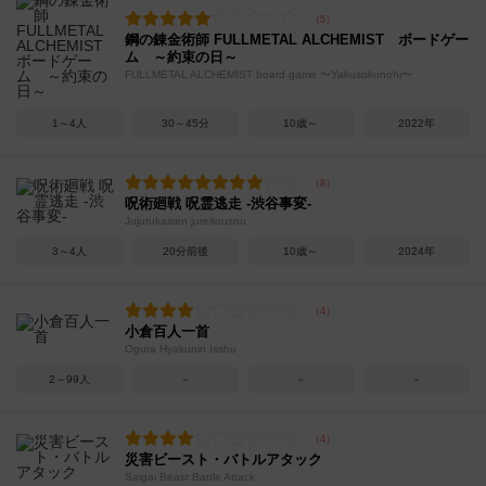
鋼の錬金術師 FULLMETAL ALCHEMIST ボードゲー
ム ～約束の日～
FULLMETAL ALCHEMIST board game 〜Yakusokunohi〜
1～4人
30～45分
10歳～
2022年
呪術廻戦 呪霊逃走 -渋谷事変-
Jujutukaisen jureitousou
3～4人
20分前後
10歳～
2024年
小倉百人一首
Ogura Hyakunin Isshu
2～99人
－
－
－
災害ビースト・バトルアタック
Saigai Beast Battle Attack