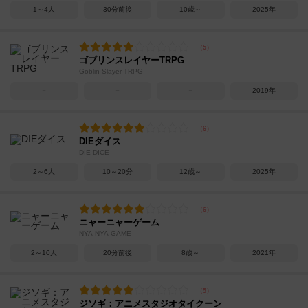
1～4人
30分前後
10歳～
2025年
ゴブリンスレイヤーTRPG
Goblin Slayer TRPG
－
－
－
2019年
DIEダイス
DIE DICE
2～6人
10～20分
12歳～
2025年
ニャーニャーゲーム
NYA-NYA-GAME
2～10人
20分前後
8歳～
2021年
ジソギ：アニメスタジオタイクーン