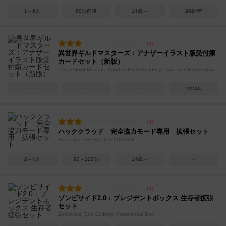
1～6人
60分前後
14歳～
2024年
異世界ギルドマスターズ：アナザーイラスト版受付嬢
カードセット（新版）
Isekai Guild Masters: Another Illust Uketukejo Card Set New Edition
－
－
－
2024年
ハッククラッド 完全協力モード専用 拡張セット
Hack Clad EXTRA CLAD DECKS
2～4人
90～120分
14歳～
－
ゾンビサイド2.0：プレジデントボックス 生存者拡張
セット
Zombicide (2nd Edition): Presidential Box