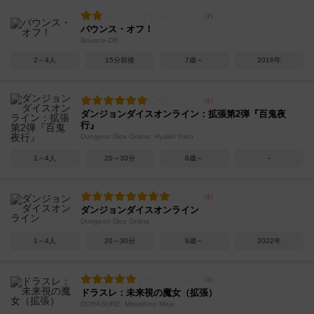
バウンス・オフ！
Bounce-Off
2～4人
15分前後
7歳～
2016年
ダンジョンダイスオンライン：拡張第2弾『百鬼夜
行』
Dungeon Dice Online: Hyakki Yako
1～4人
20～30分
8歳～
－
ダンジョンダイスオンライン
Dungeon Dice Online
1～4人
20～30分
8歳～
2022年
ドラスレ：未来視の魔女（拡張）
DORASURE: Miraishino Majo