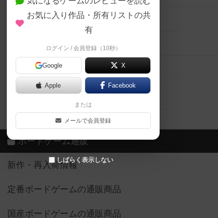
気になるゲームのレビューを読む
お気に入り作品・所有リストの共
メカニクス特集
有
掲示板・トピックス
ログイン / 会員登録（10秒）
Google
X
ボドとも・会員一覧
Apple
Facebook
ボードゲーム業界コラム
または
ボドゲーマご利用案内
メールで会員登録
ボードゲーム通販
しばらく表示しない
新作・再入荷情報
定番ボードゲームの通販商品
国産ボードゲームの通販商品