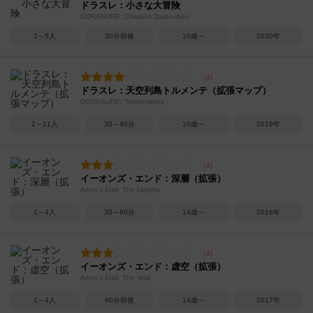
ドラスレ：小さな大冒険
DORASURE: Chiisana Daibouken
2～5人
30分前後
10歳～
2020年
ドラスレ：天空列島トルメンテ（拡張マップ）
DORASURE: Torutemente
2～11人
30～40分
10歳～
2019年
イーオンズ・エンド：深層（拡張）
Aeon's End: The Depths
1～4人
30～60分
14歳～
2016年
イーオンズ・エンド：虚空（拡張）
Aeon's End: The Void
1～4人
60分前後
14歳～
2017年