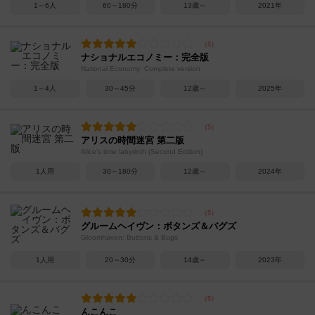
1～6人
60～180分
13歳～
2021年
ナショナルエコノミー：完全版
National Economy: Complete version
1～4人
30～45分
12歳～
2025年
アリスの時間迷宮 第二版
Alice's time labyrinth (Second Edition)
1人用
30～180分
12歳～
2024年
グルームヘイヴン：ボタンズ＆バグズ
Gloomhaven: Buttons & Bugs
1人用
20～30分
14歳～
2023年
んこんこ