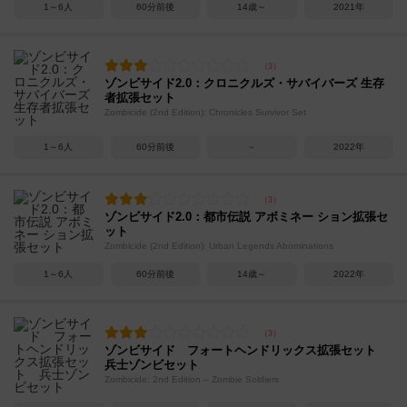
1～6人
60分前後
14歳～
2021年
ゾンビサイド2.0：クロニクルズ・サバイバーズ 生存
者拡張セット
Zombicide (2nd Edition): Chronicles Survivor Set
1～6人
60分前後
－
2022年
ゾンビサイド2.0：都市伝説 アボミネー ション拡張セ
ット
Zombicide (2nd Edition): Urban Legends Abominations
1～6人
60分前後
14歳～
2022年
ゾンビサイド フォートヘンドリックス拡張セット
兵士ゾンビセット
Zombicide: 2nd Edition – Zombie Soldiers