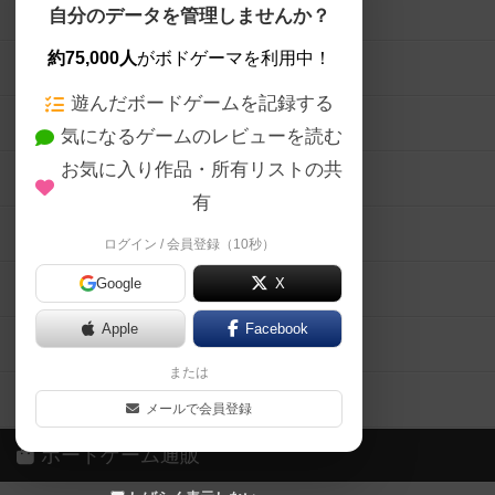
ボードゲームを検索する
自分のデータを管理しませんか？
約75,000人
がボドゲーマを利用中！
ボードゲームの新着レビュー
遊んだボードゲームを記録する
ボードゲーム会情報
気になるゲームのレビューを読む
お気に入り作品・所有リストの共
メカニクス特集
有
掲示板・トピックス
ログイン / 会員登録（10秒）
Google
X
ボドとも・会員一覧
Apple
Facebook
ボードゲーム業界コラム
または
ボドゲーマご利用案内
メールで会員登録
ボードゲーム通販