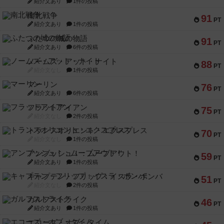
紹介文あり
1件の投稿
南北戦争
91
PT
紹介文あり
1件の投稿
ふたつの城の物語
91
PT
紹介文あり
6件の投稿
ノームズ・アット・ナイト
88
PT
紹介文なし
1件の投稿
マーリン
76
PT
紹介文あり
6件の投稿
フラットアイアン
75
PT
紹介文なし
2件の投稿
トランスオリエント・エクスプレス
70
PT
紹介文なし
1件の投稿
アンブッシュ！：ムーブアウト！
59
PT
紹介文あり
1件の投稿
キャプテン・フリップ：イスラ・ボンバ
51
PT
紹介文なし
2件の投稿
ガルフストライク
46
PT
紹介文あり
1件の投稿
エコーズ・オブ・タイム