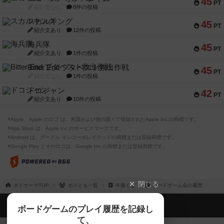
45
PT
紹介文なし
8件の投稿
スカルキング
45
PT
紹介文あり
12件の投稿
海兵隊
45
PT
紹介文あり
1件の投稿
Bitter End ブタペスト救出作戦
45
PT
紹介文なし
1件の投稿
ドコジャン
42
PT
紹介文あり
10件の投稿
※Apple、Apple のロゴ は、米国および他の国々で登録されたApple Inc.の商標です。
※App Store は、Apple Inc.のサービスマークです。
※Android は、グーグル インコーポレイテッドの商標または登録商標です。
※Google Play とそのロゴは、Google Inc.の商標または登録商標です。
閉じる
ボドゲーマTOP
ボドとも一覧
午後くま
ボードゲーム会の履歴
ボドゲーマTOP
ボードゲームのプレイ履歴を記録し
て、