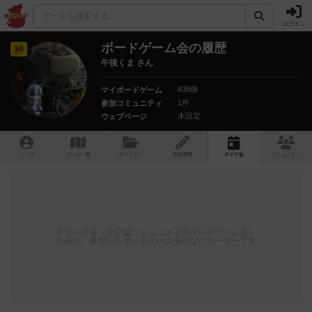
ログイン
ボードゲーム会の履歴
神
午後くま さん
438個
マイボードゲーム
1件
参加コミュニティ
未設定
ウェブページ
トップ
ゲーム一覧
マイリスト
投稿履歴
ボ
ドゲ
会
コミュニティ
クローズ会（非公開コミュニティのボードゲーム会）
のみか、参加したボードゲーム会がないユーザーです