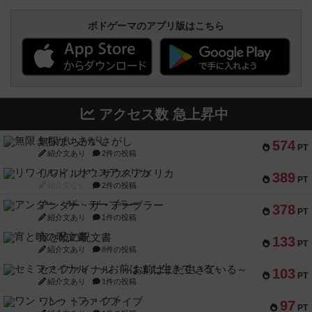
ボドゲーマのアプリ版はこちら
アクセス数 急上昇中
無限まちがいさがし
574
PT
紹介文あり
2件の投稿
リワイルド：サウスアメリカ
389
PT
紹介文なし
2件の投稿
アンダー・ザ・テーブラー
378
PT
紹介文あり
1件の投稿
宵と暁の呪文書
133
PT
紹介文あり
8件の投稿
セミファイナル ～お前はまだ生きている～
103
PT
紹介文あり
1件の投稿
ワン・トゥ・ファイブ
97
PT