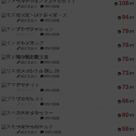
ファースト・イン・フライト
108
PT
紹介文あり
3件の投稿
モズビ－ズ・レイダ－ズ
94
PT
紹介文あり
1件の投稿
テンプテーション
79
PT
紹介文なし
2件の投稿
インドネシア
78
PT
紹介文あり
2件の投稿
宵と暁の呪文書
75
PT
紹介文あり
8件の投稿
リスボン・トラム 28
73
PT
紹介文あり
9件の投稿
アマナイト
73
PT
紹介文なし
1件の投稿
ブラヴェスト
66
PT
紹介文なし
1件の投稿
スペクタキュラー
60
PT
紹介文なし
1件の投稿
スモールワールド
59
PT
紹介文あり
13件の投稿