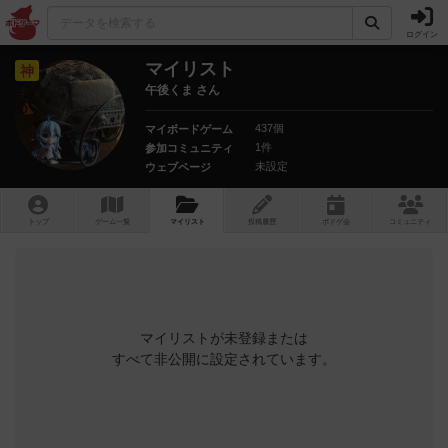
ログイン
マイリスト
神
午後くま さん
437個
マイボードゲーム
1件
参加コミュニティ
未設定
ウェブページ
トップ
ゲーム一覧
マイリスト
投稿履歴
ボ
ドゲ
会
コミュニティ
マイリストが未登録または
すべて非公開に設定されています。