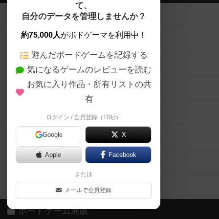
て、
ボードゲームを検索する
自分のデータを管理しませんか？
約75,000人
がボドゲーマを利用中！
ボードゲームの新着レビュー
遊んだボードゲームを記録する
ボードゲーム会情報
気になるゲームのレビューを読む
お気に入り作品・所有リストの共
メカニクス特集
有
掲示板・トピックス
ログイン / 会員登録（10秒）
Google
X
ボドとも・会員一覧
Apple
Facebook
ボードゲーム業界コラム
または
ボドゲーマご利用案内
メールで会員登録
ボードゲーム通販