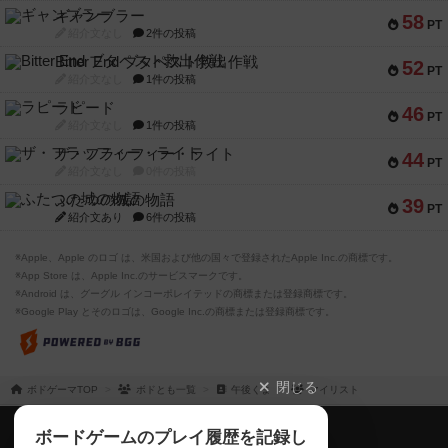
ギャンブラー
58
PT
紹介文なし
2件の投稿
Bitter End ブタペスト救出作戦
52
PT
紹介文なし
1件の投稿
ラピード
46
PT
紹介文なし
1件の投稿
ザ・フラッフィー・ライト
44
PT
紹介文なし
0件の投稿
ふたつの城の物語
39
PT
紹介文あり
6件の投稿
※Apple、Apple のロゴ は、米国および他の国々で登録されたApple Inc.の商標です。
※App Store は、Apple Inc.のサービスマークです。
※Android は、グーグル インコーポレイテッドの商標または登録商標です。
※Google Play とそのロゴは、Google Inc.の商標または登録商標です。
閉じる
ボドゲーマTOP
ボドとも一覧
午後くま
マイリスト
ボドゲーマTOP
ボードゲームのプレイ履歴を記録し