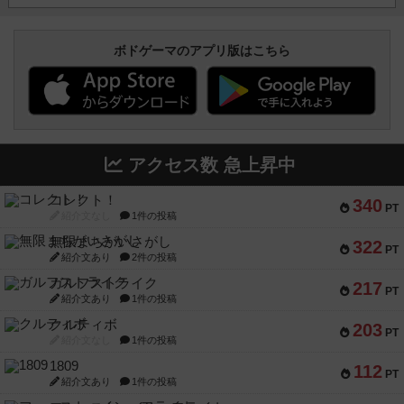
ボドゲーマのアプリ版はこちら
アクセス数 急上昇中
コレクト！
340
PT
紹介文なし
1件の投稿
無限まちがいさがし
322
PT
紹介文あり
2件の投稿
ガルフストライク
217
PT
紹介文あり
1件の投稿
クルティボ
203
PT
紹介文なし
1件の投稿
1809
112
PT
紹介文あり
1件の投稿