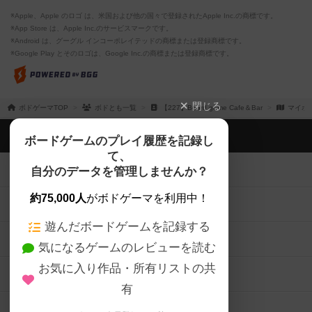
※Apple、Apple のロゴ は、米国および他の国々で登録されたApple Inc.の商標です。
※App Store は、Apple Inc.のサービスマークです。
※Android は、グーグル インコーポレイテッドの商標または登録商標です。
※Google Play とそのロゴは、Google Inc.の商標または登録商標です。
閉じる
ボドゲーマTOP
ボドとも一覧
【227】Board game Cafe＆Bar
マイボ
ボドゲーマTOP
ボードゲームのプレイ履歴を記録し
て、
ボードゲームを検索する
自分のデータを管理しませんか？
約75,000人
がボドゲーマを利用中！
ボードゲームの新着レビュー
遊んだボードゲームを記録する
ボードゲーム会情報
気になるゲームのレビューを読む
お気に入り作品・所有リストの共
メカニクス特集
有
掲示板・トピックス