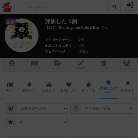
ログイン
評価した 0個
皇帝
【227】Board game Cafe＆Bar さん
0個
マイボードゲーム
0件
参加コミュニティ
未設定
ウェブページ
トップ
ゲーム一覧
マイリスト
投稿履歴
ボ
ドゲ
会
コミュニティ
評価したゲ
全て
興味あり
経験あり
お気に入り
持ってる
比較する
ーム