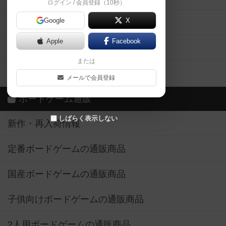
ログイン / 会員登録（10秒）
Google
X
ボドとも・会員一覧
Apple
Facebook
ボードゲーム業界コラム
または
ボドゲーマご利用案内
メールで会員登録
ボードゲーム通販
しばらく表示しない
新作・再入荷情報
定番ボードゲームの通販商品
国産ボードゲームの通販商品
子供向けボードゲームの通販商品
2人用ボードゲームの通販商品