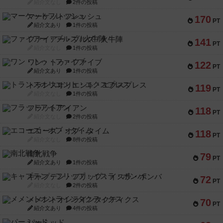
紹介文なし
2件の投稿
マーケットフレッシュ
170
PT
紹介文あり
1件の投稿
ファイアー・ブルズ / 火牛陣
141
PT
紹介文なし
1件の投稿
ワン・トゥ・ファイブ
122
PT
紹介文あり
1件の投稿
トランスオリエント・エクスプレス
119
PT
紹介文なし
1件の投稿
フラットアイアン
118
PT
紹介文なし
2件の投稿
エコーズ・オブ・タイム
118
PT
紹介文なし
8件の投稿
南北戦争
79
PT
紹介文あり
1件の投稿
キャプテン・フリップ：イスラ・ボンバ
72
PT
紹介文なし
2件の投稿
メメントオンラインタクティクス
70
PT
紹介文あり
4件の投稿
パーミッド