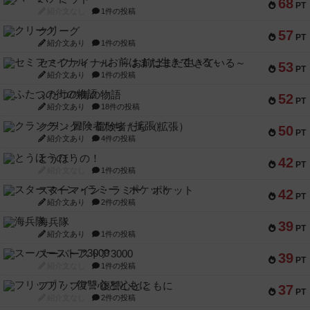
68
PT
紹介文なし
1件の投稿
クリーグ
57
PT
紹介文あり
1件の投稿
セミファイナル ～お前はまだ生きている～
53
PT
紹介文あり
1件の投稿
ふたつの街の物語
52
PT
紹介文あり
18件の投稿
クランク! ：冒険者たち（拡張）
50
PT
紹介文あり
4件の投稿
とうほうの！
42
PT
紹介文なし
1件の投稿
スターマイン・ラミー ポケット
42
PT
紹介文あり
2件の投稿
海兵隊
39
PT
紹介文あり
1件の投稿
スーパーストア3000
39
PT
紹介文なし
1件の投稿
フリップ７：復讐心とともに
37
PT
紹介文なし
2件の投稿