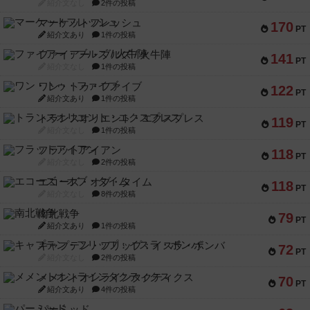
紹介文なし
2件の投稿
マーケットフレッシュ
170
PT
紹介文あり
1件の投稿
ファイアー・ブルズ / 火牛陣
141
PT
紹介文なし
1件の投稿
ワン・トゥ・ファイブ
122
PT
紹介文あり
1件の投稿
トランスオリエント・エクスプレス
119
PT
紹介文なし
1件の投稿
フラットアイアン
118
PT
紹介文なし
2件の投稿
エコーズ・オブ・タイム
118
PT
紹介文なし
8件の投稿
南北戦争
79
PT
紹介文あり
1件の投稿
キャプテン・フリップ：イスラ・ボンバ
72
PT
紹介文なし
2件の投稿
メメントオンラインタクティクス
70
PT
紹介文あり
4件の投稿
パーミッド