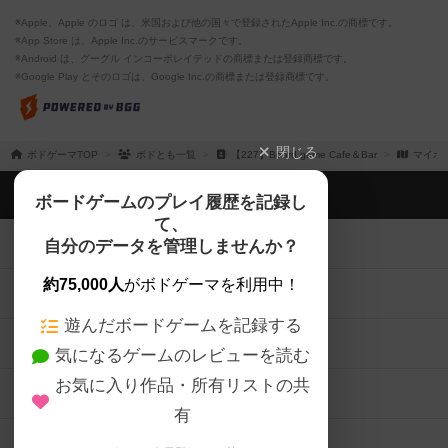
※Apple、Apple のロゴ は、米国および他の国々で登録されたApple Inc.の商標です。
※App Store は、Apple Inc.のサービスマークです。
※Android は、グーグル インコーポレイテッドの商標または登録商標です。
※Google Play とそのロゴは、Google Inc.の商標または登録商標です。
閉じる
ボドゲーマTOP
ボドとも一覧
【227】Board game Cafe＆Bar
マイボ
ボドゲーマTOP
ボードゲームのプレイ履歴を記録し
て、
ボードゲームを検索する
自分のデータを管理しませんか？
約75,000人
がボドゲーマを利用中！
ボードゲームの新着レビュー
遊んだボードゲームを記録する
ボードゲーム会情報
気になるゲームのレビューを読む
お気に入り作品・所有リストの共
メカニクス特集
有
掲示板・トピックス