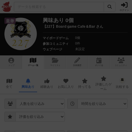
ログイン
興味あり 0個
皇帝
【227】Board game Cafe＆Bar さん
0個
マイボードゲーム
0件
参加コミュニティ
未設定
ウェブページ
トップ
ゲーム一覧
マイリスト
投稿履歴
ボ
ドゲ
会
コミュニティ
評価したゲ
全て
興味あり
経験あり
お気に入り
持ってる
比較する
ーム