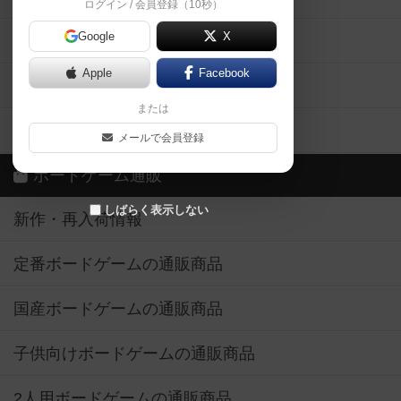
ログイン / 会員登録（10秒）
Google
X
ボドとも・会員一覧
Apple
Facebook
ボードゲーム業界コラム
または
ボドゲーマご利用案内
メールで会員登録
ボードゲーム通販
しばらく表示しない
新作・再入荷情報
定番ボードゲームの通販商品
国産ボードゲームの通販商品
子供向けボードゲームの通販商品
2人用ボードゲームの通販商品