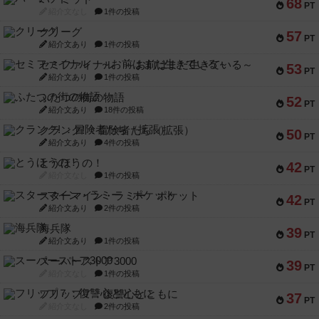
68
PT
紹介文なし
1件の投稿
クリーグ
57
PT
紹介文あり
1件の投稿
セミファイナル ～お前はまだ生きている～
53
PT
紹介文あり
1件の投稿
ふたつの街の物語
52
PT
紹介文あり
18件の投稿
クランク! ：冒険者たち（拡張）
50
PT
紹介文あり
4件の投稿
とうほうの！
42
PT
紹介文なし
1件の投稿
スターマイン・ラミー ポケット
42
PT
紹介文あり
2件の投稿
海兵隊
39
PT
紹介文あり
1件の投稿
スーパーストア3000
39
PT
紹介文なし
1件の投稿
フリップ７：復讐心とともに
37
PT
紹介文なし
2件の投稿