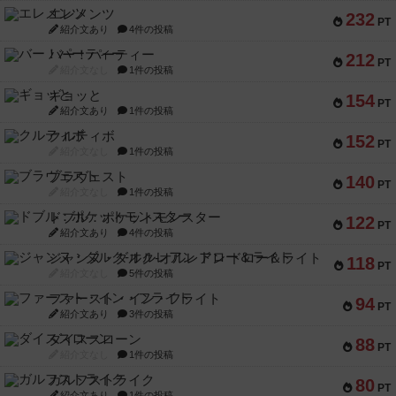
エレメンツ
232
PT
紹介文あり
4件の投稿
バー！パーティー
212
PT
紹介文なし
1件の投稿
ギョッと
154
PT
紹介文あり
1件の投稿
クルティボ
152
PT
紹介文なし
1件の投稿
ブラヴェスト
140
PT
紹介文なし
1件の投稿
ドブル：ポケットモンスター
122
PT
紹介文あり
4件の投稿
ジャンヌ・ダルク-オルレアン ドロー＆ライト
118
PT
紹介文なし
5件の投稿
ファースト・イン・フライト
94
PT
紹介文あり
3件の投稿
ダイススローン
88
PT
紹介文なし
1件の投稿
ガルフストライク
80
PT
紹介文あり
1件の投稿