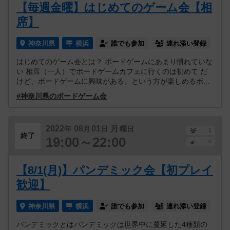
【毎週金曜】はじめてのゲーム会【相
席】
神奈川県
横浜
誰でも参加
連れ添い登録
はじめてのゲーム会とは？ ボードゲームにあまり慣れていな
い 相席（一人）でボードゲームカフェに行くのは初めて だ
けど、ボードゲームに興味がある。という方が楽しめるボ...
#神奈川県のボードゲーム会
2022
08
01
月
年
月
日
曜日
1
終了
19:00～22:00
0
【8/1(月)】パンデミック会【初プレイ
歓迎】
神奈川県
横浜
誰でも参加
連れ添い登録
パンデミックとはパンデミックは世界中に蔓延した4種類の