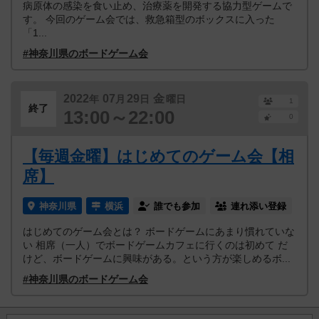
病原体の感染を食い止め、治療薬を開発する協力型ゲームで
す。 今回のゲーム会では、救急箱型のボックスに入った
「1...
#神奈川県のボードゲーム会
2022
07
29
金
年
月
日
曜日
1
終了
13:00～22:00
0
【毎週金曜】はじめてのゲーム会【相
席】
神奈川県
横浜
誰でも参加
連れ添い登録
はじめてのゲーム会とは？ ボードゲームにあまり慣れていな
い 相席（一人）でボードゲームカフェに行くのは初めて だ
けど、ボードゲームに興味がある。という方が楽しめるボ...
#神奈川県のボードゲーム会