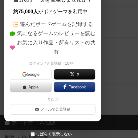
約75,000人
がボドゲーマを利用中！
ボードゲームの新着レビュー
遊んだボードゲームを記録する
ボードゲーム会情報
気になるゲームのレビューを読む
お気に入り作品・所有リストの共
メカニクス特集
有
掲示板・トピックス
ログイン / 会員登録（10秒）
Google
X
ボドとも・会員一覧
Apple
Facebook
ボードゲーム業界コラム
または
ボドゲーマご利用案内
メールで会員登録
ボードゲーム通販
しばらく表示しない
新作・再入荷情報