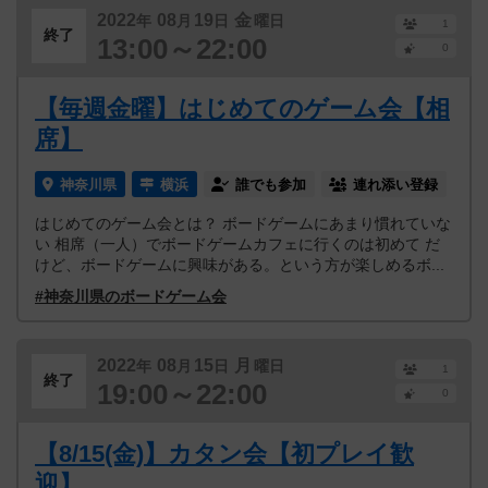
2022
08
19
金
年
月
日
曜日
1
終了
13:00～22:00
0
【毎週金曜】はじめてのゲーム会【相
席】
神奈川県
横浜
誰でも参加
連れ添い登録
はじめてのゲーム会とは？ ボードゲームにあまり慣れていな
い 相席（一人）でボードゲームカフェに行くのは初めて だ
けど、ボードゲームに興味がある。という方が楽しめるボ...
#神奈川県のボードゲーム会
2022
08
15
月
年
月
日
曜日
1
終了
19:00～22:00
0
【8/15(金)】カタン会【初プレイ歓
迎】