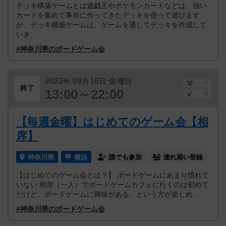
デッキ構築ゲームとは遊戯王やポケモンカードなどは、強い
カードを集めて事前に作ってきたデッキを使って遊びます
が、デッキ構築ゲームは、ゲームを通してデッキを作成して
いき...
#神奈川県のボードゲーム会
2022
09
16
金
年
月
日
曜日
1
終了
13:00～22:00
0
【毎週金曜】はじめてのゲーム会【相
席】
神奈川県
横浜
誰でも参加
連れ添い登録
【はじめてのゲーム会とは？】 ボードゲームにあまり慣れて
いない 相席（一人）でボードゲームカフェに行くのは初めて
だけど、ボードゲームに興味がある。という方が楽しめ...
#神奈川県のボードゲーム会