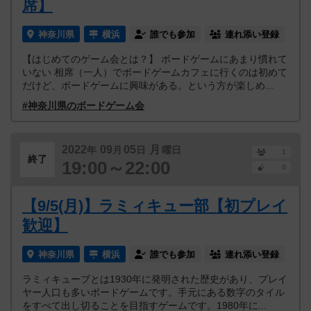
席】
神奈川県
横浜
誰でも参加
連れ添い登録
【はじめてのゲーム会とは？】 ボードゲームにあまり慣れて
いない 相席（一人）でボードゲームカフェに行くのは初めて
だけど、ボードゲームに興味がある。という方が楽しめ...
#神奈川県のボードゲーム会
2022
09
05
月
年
月
日
曜日
1
終了
19:00～22:00
0
【9/5(月)】ラミィキュー部【初プレイ
歓迎】
神奈川県
横浜
誰でも参加
連れ添い登録
ラミィキューブとは1930年に発明された歴史があり、プレイ
ヤー人口も多いボードゲームです。手元にある数字のタイル
をすべて出し切ることを目指すゲームです。1980年に...