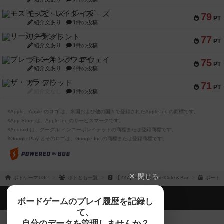
モズビ－ズ・レイダ－ズ
79
PT
紹介文あり
1件の投稿
リー対グラント
77
PT
紹介文あり
1件の投稿
ブレーキング・アウェイ
75
PT
紹介文あり
4件の投稿
ザ・フラッド
71
PT
紹介文なし
1件の投稿
※Apple、Apple のロゴ は、米国および他の国々で登録されたApple Inc.の商標です。
※App Store は、Apple Inc.のサービスマークです。
※Android は、グーグル インコーポレイテッドの商標または登録商標です。
※Google Play とそのロゴは、Google Inc.の商標または登録商標です。
閉じる
ボドゲーマTOP
ボドとも一覧
【227】Board game Cafe＆Bar
ボード
ボドゲーマTOP
ボードゲームのプレイ履歴を記録し
て、
ボードゲームを検索する
自分のデータを管理しませんか？