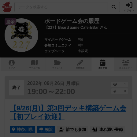
ログイン
ボードゲーム会の履歴
皇帝
【227】Board game Cafe＆Bar さん
0個
マイボードゲーム
0件
参加コミュニティ
未設定
ウェブページ
トップ
ゲーム一覧
マイリスト
投稿履歴
ボ
ドゲ
会
コミュニティ
2022
09
26
月
年
月
日
曜日
1
終了
19:00～22:00
0
【9/26(月)】第3回デッキ構築ゲーム会
【初プレイ歓迎】
神奈川県
横浜
誰でも参加
連れ添い登録