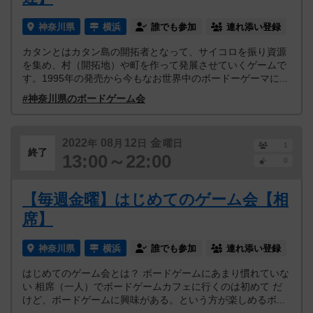
神奈川県
横浜
誰でも参加
連れ添い登録
カタンとはカタン島の開拓者となって、サイコロを振り資源
を集め、村（開拓地）や町を作って発展させていくゲームで
す。1995年の発売から今もなお世界中のボードーゲーマに...
#神奈川県のボードゲーム会
2022
08
12
金
年
月
日
曜日
1
終了
13:00～22:00
0
【毎週金曜】はじめてのゲーム会【相
席】
神奈川県
横浜
誰でも参加
連れ添い登録
はじめてのゲーム会とは？ ボードゲームにあまり慣れていな
い 相席（一人）でボードゲームカフェに行くのは初めて だ
けど、ボードゲームに興味がある。という方が楽しめるボ...