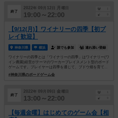
2022
09
12
月
年
月
日
曜日
1
終了
19:00～22:00
0
【9/12(月)】ワイナリーの四季【初プ
レイ歓迎】
神奈川県
横浜
誰でも参加
連れ添い登録
ワイナリーの四季とは「ワイナリーの四季」はワイナリー(ワ
イン農園)経営がテーマのワーカープレイスメント型のボード
ゲームです。プレイヤーは四季を通じて、ブドウ畑を育て...
#神奈川県のボードゲーム会
2022
09
09
金
年
月
日
曜日
1
終了
13:00～22:00
0
【毎週金曜】はじめてのゲーム会【相