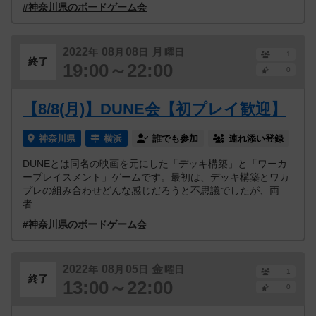
#神奈川県のボードゲーム会
2022
08
08
月
年
月
日
曜日
1
終了
19:00～22:00
0
【8/8(月)】DUNE会【初プレイ歓迎】
神奈川県
横浜
誰でも参加
連れ添い登録
DUNEとは同名の映画を元にした「デッキ構築」と「ワーカ
ープレイスメント」ゲームです。最初は、デッキ構築とワカ
プレの組み合わせどんな感じだろうと不思議でしたが、両
者...
#神奈川県のボードゲーム会
2022
08
05
金
年
月
日
曜日
1
終了
13:00～22:00
0