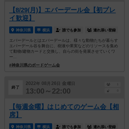
【8/29(月)】エバーデール会【初プレ
イ歓迎】
神奈川県
横浜
誰でも参加
連れ添い登録
エバーデールとはエバーデールは、様々な動物たちが暮らす
エバーデール谷を舞台に、樹液や果実などのリソースを集め
て動物/建物カードと交換し、自らの街を発展させていくワ
ー...
#神奈川県のボードゲーム会
2022
08
26
金
年
月
日
曜日
1
終了
13:00～22:00
0
【毎週金曜】はじめてのゲーム会【相
席】
神奈川県
横浜
誰でも参加
連れ添い登録