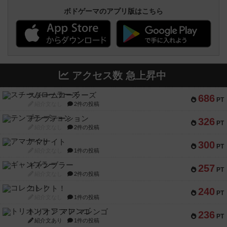
ボドゲーマのアプリ版はこちら
アクセス数 急上昇中
スチームローラーズ
686
PT
紹介文なし
2件の投稿
テンプテーション
326
PT
紹介文なし
2件の投稿
アマナイト
300
PT
紹介文なし
1件の投稿
ギャンブラー
257
PT
紹介文なし
2件の投稿
コレクト！
240
PT
紹介文なし
1件の投稿
トリオンフ ア マレンゴ
236
PT
紹介文あり
1件の投稿