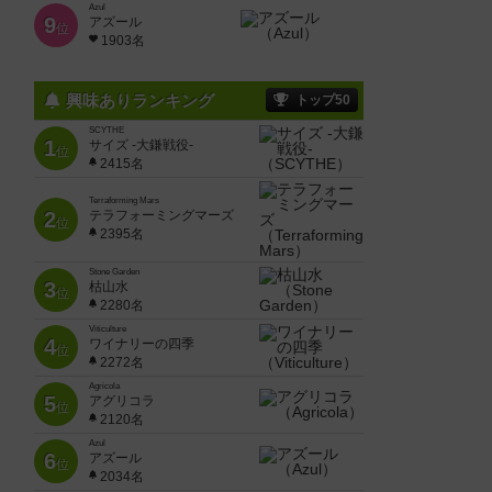
Azul
9
アズール
位
1903名
興味ありランキング
トップ50
SCYTHE
1
サイズ -大鎌戦役-
位
2415名
Terraforming Mars
2
テラフォーミングマーズ
位
2395名
Stone Garden
3
枯山水
位
2280名
Viticulture
4
ワイナリーの四季
位
2272名
Agricola
5
アグリコラ
位
2120名
Azul
6
アズール
位
2034名