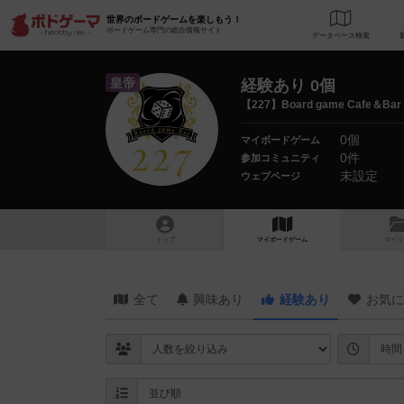
世界のボードゲームを楽しもう！
ボードゲーム専門の総合情報サイト
データベース
検
皇帝
経験あり 0個
【227】Board game Cafe＆Ba
0個
マイボードゲーム
0件
参加コミュニティ
未設定
ウェブページ
トップ
マイボードゲーム
マイリ
全て
興味あり
経験あり
お気に