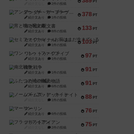
389
PT
紹介文なし
2件の投稿
アンダー・ザ・テーブラー
378
PT
紹介文あり
1件の投稿
宵と暁の呪文書
133
PT
紹介文あり
8件の投稿
セミファイナル ～お前はまだ生きている～
103
PT
紹介文あり
1件の投稿
ワン・トゥ・ファイブ
97
PT
紹介文あり
1件の投稿
南北戦争
91
PT
紹介文あり
1件の投稿
ふたつの城の物語
91
PT
紹介文あり
6件の投稿
ノームズ・アット・ナイト
88
PT
紹介文なし
1件の投稿
マーリン
76
PT
紹介文あり
6件の投稿
フラットアイアン
75
PT
紹介文なし
2件の投稿