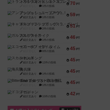
トランスオリエント・エクスプレス
70
PT
紹介文なし
1件の投稿
アンブッシュ！：ムーブアウト！
59
PT
紹介文あり
1件の投稿
キャプテン・フリップ：イスラ・ボンバ
51
PT
紹介文なし
2件の投稿
ガルフストライク
46
PT
紹介文あり
1件の投稿
エコーズ・オブ・タイム
45
PT
紹介文なし
8件の投稿
スカルキング
45
PT
紹介文あり
12件の投稿
海兵隊
45
PT
紹介文あり
1件の投稿
Bitter End ブタペスト救出作戦
45
PT
紹介文なし
1件の投稿
ドコジャン
42
PT
紹介文あり
10件の投稿