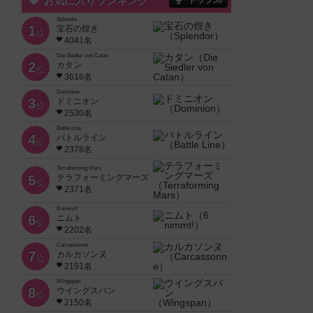
お気に入りランキング
トップ50
Splendor
1
宝石の煌き
位
4041名
Die Siedler von Catan
2
カタン
位
3616名
Dominion
3
ドミニオン
位
2530名
Battle Line
4
バトルライン
位
2378名
Terraforming Mars
5
テラフォーミングマーズ
位
2371名
6 nimmt!
6
ニムト
位
2202名
Carcassonne
7
カルカソンヌ
位
2191名
Wingspan
8
ウイングスパン
位
2150名