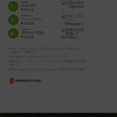
Splendor
7
宝石の煌き
位
2029名
Wingspan
8
ウイングスパン
位
2006名
7 Wonders
9
世界の七不思議
位
1920名
※Apple、Apple のロゴ は、米国および他の国々で登録された
Apple Inc.の商標です。
※App Store は、Apple Inc.のサービスマークです。
※Android は、グーグル インコーポレイテッドの商標または登録商
標です。
※Google Play とそのロゴは、Google Inc.の商標または登録商標で
す。