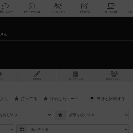
索
新着レビュー
ボードゲーム会
コミュニティ
掲示板一覧
r さん
スト
投稿履歴
ボ
ー
ドゲ
ーム
会
参加
コミュニティ
入り
持ってる
評価したゲーム
自分と
比較する