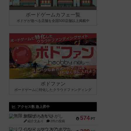
ボードゲームカフェ一覧
ボドゲが遊べる店舗を全国500店舗以上掲載中
ボドファン
ボードゲームに特化したクラウドファンディング
アクセス数 急上昇中
無限まちがいさがし
574
PT
紹介文あり
2件の投稿
リワイルド：サウスアメリカ