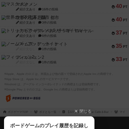
マスクメン
40
PT
紹介文あり
16件の投稿
世界の七不思議：都市
40
PT
紹介文あり
3件の投稿
トリックギア - ペルソナ5 ザ・ロイヤル-
37
PT
紹介文あり
6件の投稿
ノームズ・アット・ナイト
35
PT
紹介文なし
1件の投稿
フィッシェン2
33
PT
紹介文なし
1件の投稿
※Apple、Apple のロゴ は、米国および他の国々で登録されたApple Inc.の商標です。
※App Store は、Apple Inc.のサービスマークです。
※Android は、グーグル インコーポレイテッドの商標または登録商標です。
※Google Play とそのロゴは、Google Inc.の商標または登録商標です。
閉じる
ボドゲーマTOP
ボドとも一覧
【227】Board game Cafe＆Bar
マイリ
ボドゲーマTOP
ボードゲームのプレイ履歴を記録し