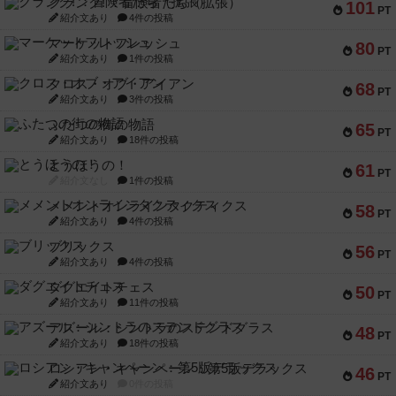
クランク! ：冒険者たち（拡張）
101
PT
紹介文あり
4件の投稿
マーケットフレッシュ
80
PT
紹介文あり
1件の投稿
クロス・オブ・アイアン
68
PT
紹介文あり
3件の投稿
ふたつの街の物語
65
PT
紹介文あり
18件の投稿
とうほうの！
61
PT
紹介文なし
1件の投稿
メメントオンラインタクティクス
58
PT
紹介文あり
4件の投稿
ブリックス
56
PT
紹介文あり
4件の投稿
ダグエイトチェス
50
PT
紹介文あり
11件の投稿
アズール：シントラのステンドグラス
48
PT
紹介文あり
18件の投稿
ロシアン・キャンペーン：第5版デラックス
46
PT
紹介文あり
0件の投稿