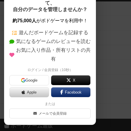
て、
ボードゲームを検索する
自分のデータを管理しませんか？
約75,000人
がボドゲーマを利用中！
ボードゲームの新着レビュー
遊んだボードゲームを記録する
ボードゲーム会情報
気になるゲームのレビューを読む
お気に入り作品・所有リストの共
メカニクス特集
有
掲示板・トピックス
ログイン / 会員登録（10秒）
Google
X
ボドとも・会員一覧
Apple
Facebook
ボードゲーム業界コラム
または
ボドゲーマご利用案内
メールで会員登録
ボードゲーム通販