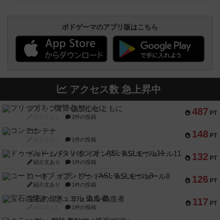
ボドゲーマのアプリ版はこちら
アクセス数 急上昇中
フリップ７：復讐心とともに
487
PT
紹介文なし
2件の投稿
コンテナ
148
PT
紹介文なし
1件の投稿
ドゥームド・バタリオンズ：ASLモジュール11
132
PT
紹介文あり
1件の投稿
コード・オブ・ブシドー：ASLモジュール8
126
PT
紹介文あり
1件の投稿
宝石の煌き：デュエル 偽造者
117
PT
紹介文なし
1件の投稿