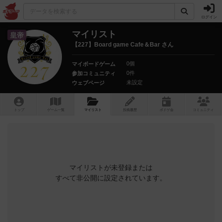
ログイン
マイリスト
皇帝
【227】Board game Cafe＆Bar さん
0個
マイボードゲーム
0件
参加コミュニティ
未設定
ウェブページ
トップ
ゲーム一覧
マイリスト
投稿履歴
ボ
ドゲ
会
コミュニティ
マイリストが未登録または
すべて非公開に設定されています。