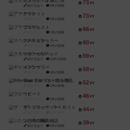
リスボン・トラム 28
73
PT
紹介文あり
9件の投稿
アマナイト
73
PT
紹介文なし
1件の投稿
ブラヴェスト
66
PT
紹介文なし
1件の投稿
スペクタキュラー
60
PT
紹介文なし
1件の投稿
スモールワールド
59
PT
紹介文あり
13件の投稿
ギャンブラー
58
PT
紹介文なし
2件の投稿
Bitter End ブタペスト救出作戦
52
PT
紹介文なし
1件の投稿
ラピード
46
PT
紹介文なし
1件の投稿
ザ・フラッフィー・ライト
44
PT
紹介文なし
0件の投稿
ふたつの城の物語
39
PT
紹介文あり
6件の投稿