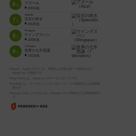
6
アズール
位
2034名
Splendor
7
宝石の煌き
位
2028名
Wingspan
8
ウイングスパン
位
2006名
7 Wonders
9
世界の七不思議
位
1919名
※Apple、Apple のロゴ は、米国および他の国々で登録された
Apple Inc.の商標です。
※App Store は、Apple Inc.のサービスマークです。
※Android は、グーグル インコーポレイテッドの商標または登録商
標です。
※Google Play とそのロゴは、Google Inc.の商標または登録商標で
す。