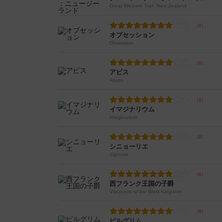
Great Western Trail: New Zealand
オブセッション
Obsession
アビス
Abyss
イマジナリウム
Imaginarium
シニョーリエ
Signorie
西フランク王国の子爵
Viscounts of the West Kingdom
ピルグリム