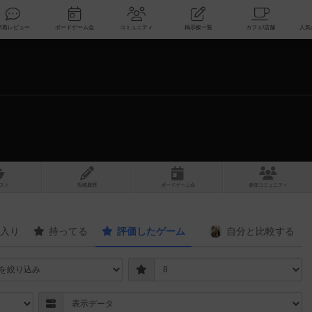
索
新着レビュー
ボードゲーム会
コミュニティ
掲示板一覧
スト
投稿履歴
ボ
ー
ドゲ
ーム
会
参加
コミュニティ
入り
持ってる
評価したゲーム
自分と
比較する