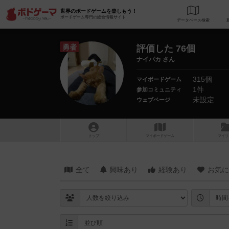
世界のボードゲームを楽しもう！
ボードゲーム専門の総合情報サイト
データベース
検
勇者
評価した 76個
ナイパカ さん
315個
マイボードゲーム
1件
参加コミュニティ
未設定
ウェブページ
トップ
マイボードゲーム
マイリ
全て
興味あり
経験あり
お気に