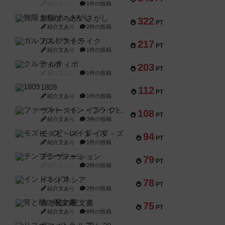
紹介文なし
1件の投稿
無限まちがいさがし
322
PT
紹介文あり
2件の投稿
ガルフストライク
217
PT
紹介文あり
1件の投稿
クルティボ
203
PT
紹介文なし
1件の投稿
1809
112
PT
紹介文あり
1件の投稿
ファースト・イン・フライト
108
PT
紹介文あり
3件の投稿
モズビ－ズ・レイダ－ズ
94
PT
紹介文あり
1件の投稿
テンプテーション
79
PT
紹介文なし
2件の投稿
インドネシア
78
PT
紹介文あり
2件の投稿
宵と暁の呪文書
75
PT
紹介文あり
8件の投稿