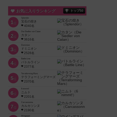
お気に入りランキング
トップ50
Splendor
1
宝石の煌き
位
4040名
Die Siedler von Catan
2
カタン
位
3616名
Dominion
3
ドミニオン
位
2528名
Battle Line
4
バトルライン
位
2377名
Terraforming Mars
5
テラフォーミングマーズ
位
2370名
6 nimmt!
6
ニムト
位
2201名
Carcassonne
7
カルカソンヌ
位
2190名
Wingspan