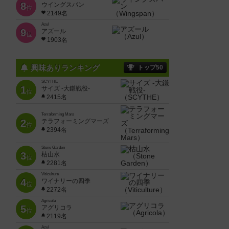
8
ウイングスパン
位
2149名
Azul
9
アズール
位
1903名
興味ありランキング
トップ50
SCYTHE
1
サイズ -大鎌戦役-
位
2415名
Terraforming Mars
2
テラフォーミングマーズ
位
2394名
Stone Garden
3
枯山水
位
2281名
Viticulture
4
ワイナリーの四季
位
2272名
Agricola
5
アグリコラ
位
2119名
Azul