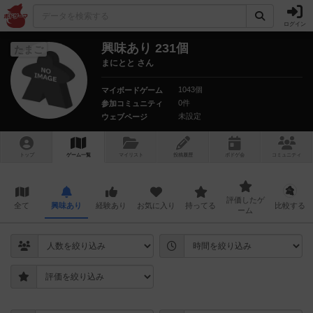
ログイン
興味あり 231個
たまご
まにとと さん
1043個
マイボードゲーム
0件
参加コミュニティ
未設定
ウェブページ
トップ
ゲーム一覧
マイリスト
投稿履歴
ボ
ドゲ
会
コミュニティ
評価したゲ
全て
興味あり
経験あり
お気に入り
持ってる
比較する
ーム