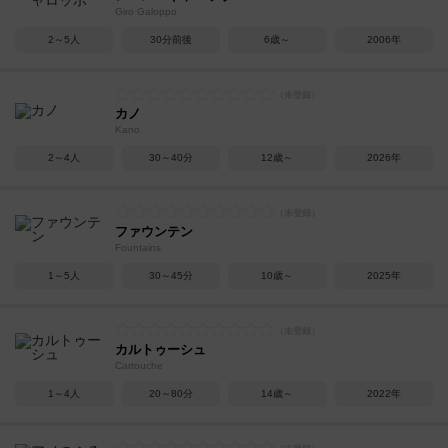
Giro Galoppo
2～5人
30分前後
6歳～
2006年
カノ
Kano
2～4人
30～40分
12歳～
2026年
ファウンテン
Fountains
1～5人
30～45分
10歳～
2025年
カルトゥーシュ
Cartouche
1～4人
20～80分
14歳～
2022年