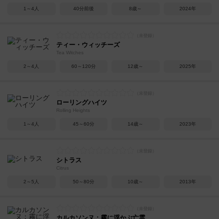
1～4人
40分前後
8歳～
2024年
ティー・ウィッチーズ
Tea Witches
2～4人
60～120分
12歳～
2025年
ローリングハイツ
Rolling Heights
1～4人
45～60分
14歳～
2023年
シトラス
Citrus
2～5人
50～80分
10歳～
2013年
カルカソンヌ：霧に浮かぶ亡霊