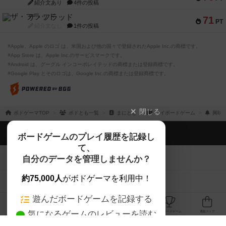
紹介文あり
4件の投稿
ザ・フラッド
71
PT
紹介文なし
1件の投稿
※Apple、Apple のロゴ は、米国および他の国々で登録されたApple Inc.の商標です。
※App Store は、Apple Inc.のサービスマークです。
※Android は、グーグル インコーポレイテッドの商標または登録商標です。
※Google Play とそのロゴは、Google Inc.の商標または登録商標です。
閉じる
ボドゲーマTOP
ボドとも一覧
まにとと
マイボードゲーム
興味
ボドゲーマTOP
ボードゲームのプレイ履歴を記録し
て、
ボードゲームを検索する
自分のデータを管理しませんか？
約75,000人
がボドゲーマを利用中！
ボードゲームの新着レビュー
遊んだボードゲームを記録する
ボードゲーム会情報
気になるゲームのレビューを読む