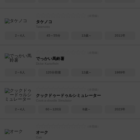
タケノコ
Takenoko
2～4人
45～55分
13歳～
2011年
でっかい馬鈴薯
Dicke Kartoffeln
2～6人
120分前後
12歳～
1989年
クックドゥードゥルシミュレーター
Cook-a-doodle Simulator
2～4人
60～120分
8歳～
2023年
オーク
Oak