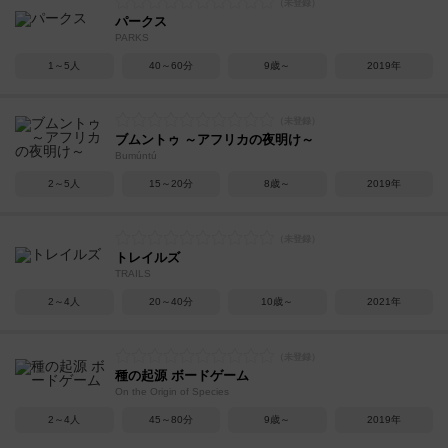
パークス
PARKS
1～5人
40～60分
9歳～
2019年
ブムントゥ ～アフリカの夜明け～
Bumúntú
2～5人
15～20分
8歳～
2019年
トレイルズ
TRAILS
2～4人
20～40分
10歳～
2021年
種の起源 ボードゲーム
On the Origin of Species
2～4人
45～80分
9歳～
2019年