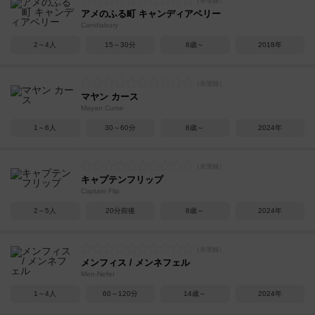
アメのふる町 キャンディアベリー
Candiabury
2～4人
15～30分
8歳～
2018年
マヤン カース
Mayan Curse
1～6人
30～60分
8歳～
2024年
キャプテンフリップ
Captain Flip
2～5人
20分前後
8歳～
2024年
メンフィス / メンネフェル
Men-Nefer
1～4人
60～120分
14歳～
2024年