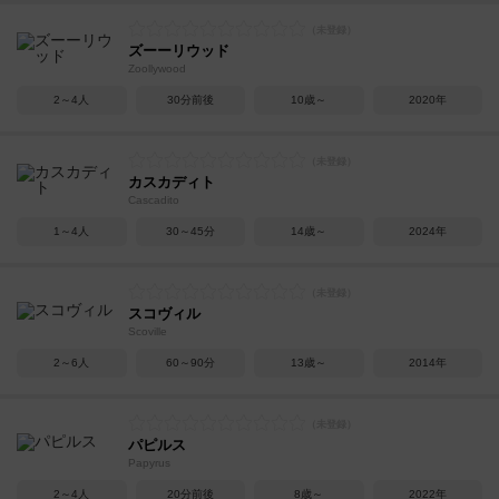
ズーーリウッド
Zoollywood
2～4人
30分前後
10歳～
2020年
カスカディト
Cascadito
1～4人
30～45分
14歳～
2024年
スコヴィル
Scoville
2～6人
60～90分
13歳～
2014年
パピルス
Papyrus
2～4人
20分前後
8歳～
2022年