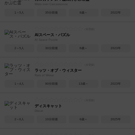
Mists over Carcassonne
1～5人
35分前後
8歳～
2022年
AIスペース・パズル
AI Space Puzzle
2～5人
30分前後
8歳～
2023年
ラッツ・オブ・ウィスター
Rats of Wistar
1～4人
90分前後
13歳～
2023年
ディスキャット
Discat
2～6人
10分前後
8歳～
2025年