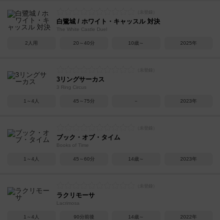
白鷺城 / ホワイト・キャッスル 対決
The White Castle Duel
2人用
20～40分
10歳～
2025年
3リングサーカス
3 Ring Circus
1～4人
45～75分
－
2023年
ブック・オブ・タイム
Books of Time
1～4人
45～60分
14歳～
2023年
ラクリモーサ
Lacrimosa
1～4人
90分前後
14歳～
2022年