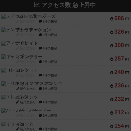
アクセス数 急上昇中
スチームローラーズ
686
PT
紹介文なし
2件の投稿
テンプテーション
326
PT
紹介文なし
2件の投稿
アマナイト
300
PT
紹介文なし
1件の投稿
ギャンブラー
257
PT
紹介文なし
2件の投稿
コレクト！
240
PT
紹介文なし
1件の投稿
トリオンフ ア マレンゴ
236
PT
紹介文あり
1件の投稿
エレメンツ
232
PT
紹介文あり
4件の投稿
バー！パーティー
212
PT
紹介文なし
1件の投稿
ギョッと
154
PT
紹介文あり
1件の投稿