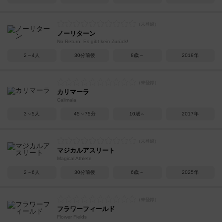
ノーリターン
No Return: Es gibt kein Zurück!
2～4人
30分前後
8歳～
2019年
カリマーラ
Calimala
3～5人
45～75分
10歳～
2017年
マジカルアスリート
Magical Athlete
2～6人
30分前後
6歳～
2025年
フラワーフィールド
Flower Fields