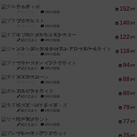
クルティボ
152
PT
紹介文なし
1件の投稿
ブラヴェスト
140
PT
紹介文なし
1件の投稿
ドブル：ポケットモンスター
122
PT
紹介文あり
4件の投稿
ジャンヌ・ダルク-オルレアン ドロー＆ライト
118
PT
紹介文なし
5件の投稿
ファースト・イン・フライト
94
PT
紹介文あり
3件の投稿
ダイススローン
88
PT
紹介文なし
1件の投稿
ガルフストライク
80
PT
紹介文あり
1件の投稿
モズビ－ズ・レイダ－ズ
79
PT
紹介文あり
1件の投稿
リー対グラント
77
PT
紹介文あり
1件の投稿
ブレーキング・アウェイ
75
PT