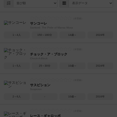
サンコーレ
Sankoré: The Pride of Mansa Musa
1～4人
150～180分
14歳～
2024年
チョック・ア・ブロック
Chock-A-Block
1～5人
25～30分
10歳～
2024年
サスピション
Suspicion
2～6人
－
10歳～
2016年
レース・ギャロッポ