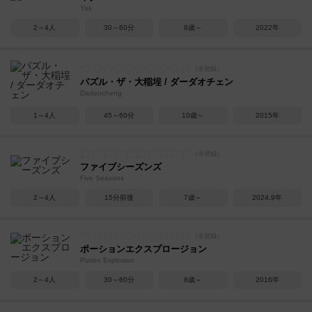
Yak
2～4人
30～60分
8歳～
2022年
パズル・ザ・大稲埕 / ダーダオチェン
Dadaocheng
1～4人
45～60分
10歳～
2015年
ファイブシーズンズ
Five Seasons
2～4人
15分前後
7歳～
2024.9年
ポーションエクスプロージョン
Potion Explosion
2～4人
30～60分
8歳～
2016年