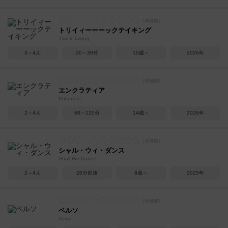
トリイィーーーックテイキング
Triiiick Taking
3～4人
20～30分
10歳～
2026年
エンクラティア
Enkrateia
2～4人
60～120分
14歳～
2026年
シャル・ウィ・ダンス
Shall We Dance
2～4人
20分前後
8歳～
2025年
ベルソ
Verso