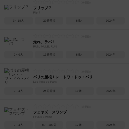
フリップ７
Flip 7
3～18人
20分前後
8歳～
2024年
走れ、ラバ！
RUN, MULE, RUN!
2～6人
15分前後
8歳～
2024年
パリの屋根 / レ・トワ・ドゥ・パリ
Les Toits de Paris
2～4人
25分前後
10歳～
2023年
フェヤズ・スワンプ
Feya's Swamp
2～4人
80～100分
12歳～
2025年