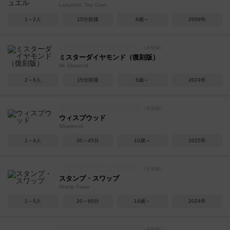
Labyrinth: The Duel
1～2人
15分前後
8歳～
2009年
ミスターダイヤモンド（復刻版）
Mr. Diamond
2～6人
15分前後
6歳～
2024年
ウィスプウッド
Wispwood
1～4人
30～45分
10歳～
2025年
スタンプ・スワップ
Stamp Swap
1～5人
20～60分
14歳～
2024年