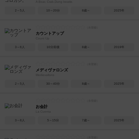
A Boar, Crab,Dung beatle.
2～5人
10～20分
8歳～
2025年
カウントアップ
Count Up
3～6人
10分前後
8歳～
2019年
メディヴァロンズ
Medievallons
2～5人
30～40分
8歳～
2025年
お会計
La Cuenta
3～8人
5～15分
7歳～
2025年