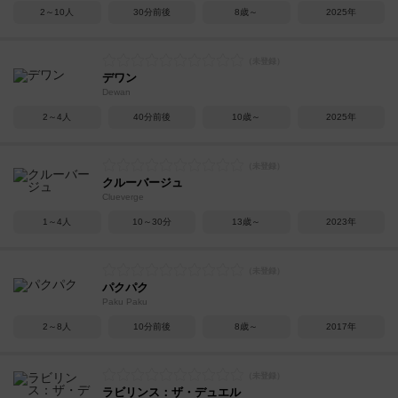
2～10人
30分前後
8歳～
2025年
デワン
Dewan
2～4人
40分前後
10歳～
2025年
クルーバージュ
Clueverge
1～4人
10～30分
13歳～
2023年
パクパク
Paku Paku
2～8人
10分前後
8歳～
2017年
ラビリンス：ザ・デュエル