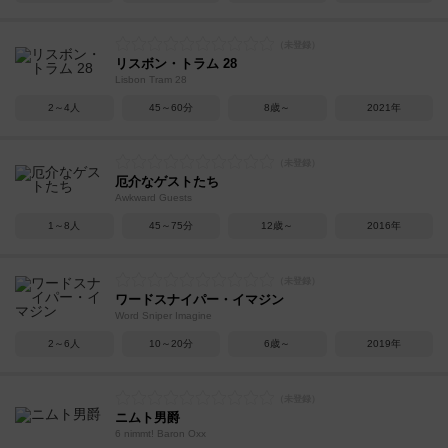
リスボン・トラム 28
Lisbon Tram 28
2～4人
45～60分
8歳～
2021年
厄介なゲストたち
Awkward Guests
1～8人
45～75分
12歳～
2016年
ワードスナイパー・イマジン
Word Sniper Imagine
2～6人
10～20分
6歳～
2019年
ニムト男爵
6 nimmt! Baron Oxx