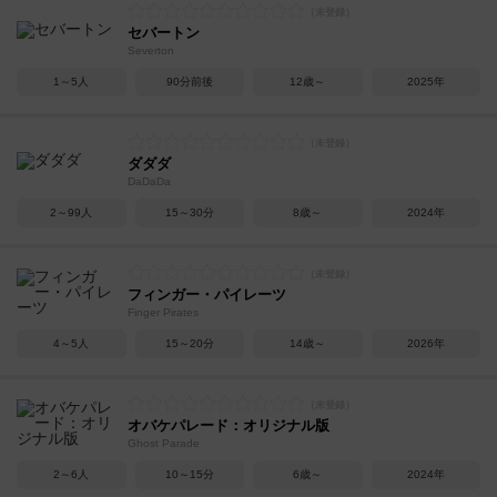
セバートン
Severton
1～5人
90分前後
12歳～
2025年
ダダダ
DaDaDa
2～99人
15～30分
8歳～
2024年
フィンガー・パイレーツ
Finger Pirates
4～5人
15～20分
14歳～
2026年
オバケパレード：オリジナル版
Ghost Parade
2～6人
10～15分
6歳～
2024年