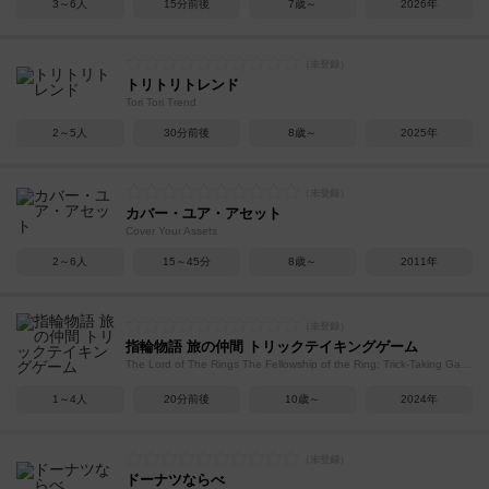
3～6人
15分前後
7歳～
2026年
トリトリトレンド
Tori Tori Trend
2～5人
30分前後
8歳～
2025年
カバー・ユア・アセット
Cover Your Assets
2～6人
15～45分
8歳～
2011年
指輪物語 旅の仲間 トリックテイキングゲーム
The Lord of The Rings The Fellowship of the Ring: Trick-Taking Game
1～4人
20分前後
10歳～
2024年
ドーナツならべ