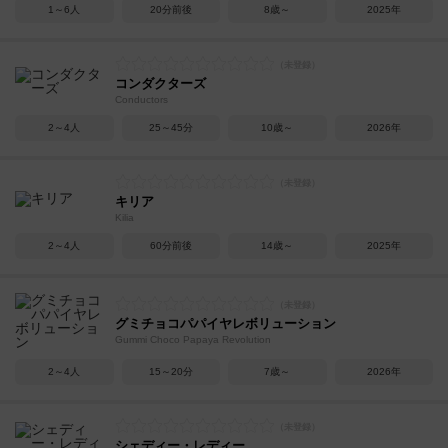
1～6人
20分前後
8歳～
2025年
コンダクターズ
Conductors
2～4人
25～45分
10歳～
2026年
キリア
Kilia
2～4人
60分前後
14歳～
2025年
グミチョコパパイヤレボリューション
Gummi Choco Papaya Revolution
2～4人
15～20分
7歳～
2026年
シェディー・レディー