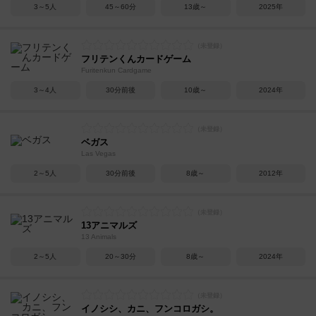
3～5人
45～60分
13歳～
2025年
フリテンくんカードゲーム
Furitenkun Cardgame
3～4人
30分前後
10歳～
2024年
ベガス
Las Vegas
2～5人
30分前後
8歳～
2012年
13アニマルズ
13 Animals
2～5人
20～30分
8歳～
2024年
イノシシ、カニ、フンコロガシ。