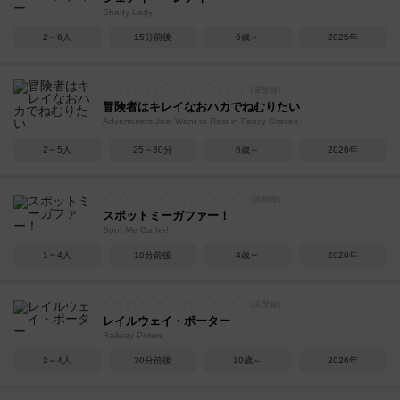
Shady Lady
2～6人
15分前後
6歳～
2025年
冒険者はキレイなおハカでねむりたい
Adventurers Just Want to Rest in Fancy Graves
2～5人
25～30分
6歳～
2026年
スポットミーガファー！
Spot Me Gaffer!
1～4人
10分前後
4歳～
2026年
レイルウェイ・ポーター
Railway Poters
2～4人
30分前後
10歳～
2026年