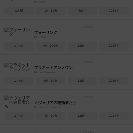
DONUTS
2人用
10～15分
8歳～
2023年
フォーリング
FALLING
1～4人
90～120分
12歳～
2025年
プラネットアンノウン
Planet Unknown
1～6人
60～80分
13歳～
2020年
ナヴォリアの開拓者たち
Explorers of Navoria
2～4人
40～80分
12歳～
2024年