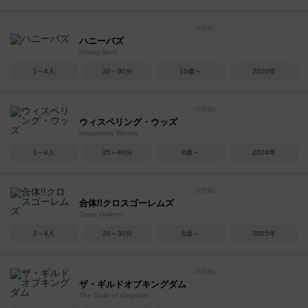
ハニーバズ
Honey Buzz
1～4人
30～90分
10歳～
2020年
ウィスペリング・ウッズ
Whispering Woods
1～4人
25～40分
8歳～
2024年
合体!!クロスゴーレムズ
Cross Golems
2～4人
20～30分
8歳～
2025年
ザ・ギルドオブキングダム
The Guild of Kingdom