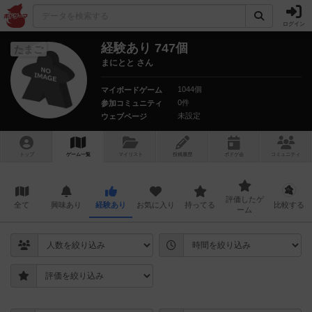
ログイン
経験あり 747個
たまご
まにとと さん
1044個
マイボードゲーム
0件
参加コミュニティ
未設定
ウェブページ
トップ
ゲーム一覧
マイリスト
投稿履歴
ボ
ドゲ
会
コミュニティ
評価したゲ
全て
興味あり
経験あり
お気に入り
持ってる
比較する
ーム