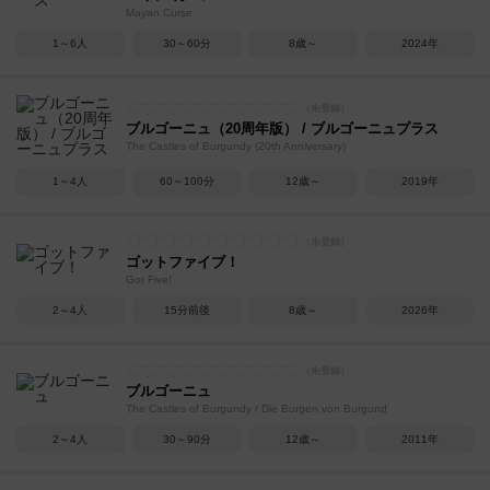
Mayan Curse
1～6人
30～60分
8歳～
2024年
ブルゴーニュ（20周年版） / ブルゴーニュプラス
The Castles of Burgundy (20th Anniversary)
1～4人
60～100分
12歳～
2019年
ゴットファイブ！
Got Five!
2～4人
15分前後
8歳～
2026年
ブルゴーニュ
The Castles of Burgundy / Die Burgen von Burgund
2～4人
30～90分
12歳～
2011年