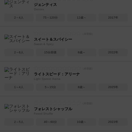
ジェンティス
Gentes
2～4人
75～120分
12歳～
2017年
スイート＆スパイシー
Sweet & Spicy
2～6人
15分前後
8歳～
2022年
ライトスピード：アリーナ
Light Speed: Arena
1～4人
5～15分
8歳～
2025年
フォレストシャッフル
Forest Shuffle
2～5人
40～60分
10歳～
2023年