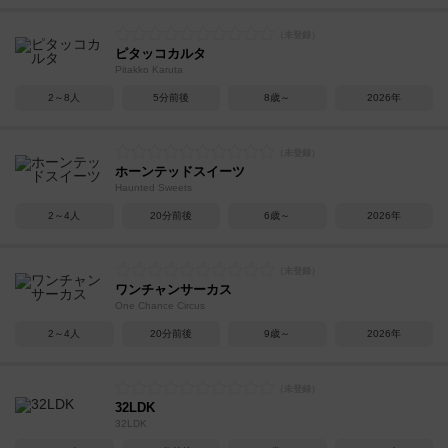
ピタッコカルタ
Pitakko Karuta
2～8人
5分前後
8歳～
2026年
ホーンテッドスイーツ
Haunted Sweets
2～4人
20分前後
6歳～
2026年
ワンチャンサーカス
One Chance Circus
2～4人
20分前後
9歳～
2026年
32LDK
32LDK