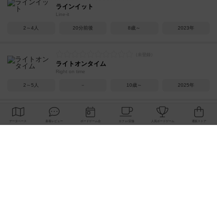
ラインイット
Line-it
2～4人
20分前後
8歳～
2023年
ライトオンタイム
Right on time
2～5人
－
10歳～
2025年
スカルクイーン
Skull Queen
2～6人
30分前後
8歳～
2024年
ツクル10テン
Tsukuru ten ten
2～4人
20～30分
8歳～
2024年