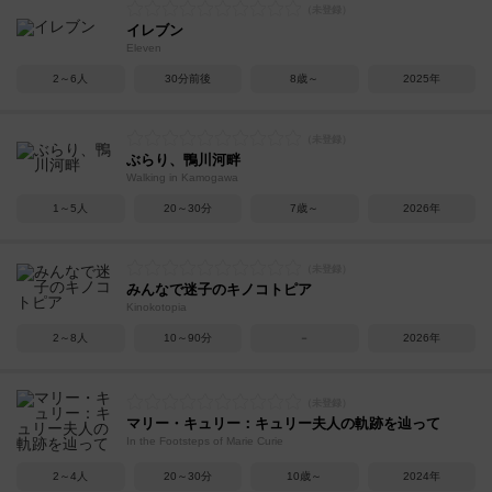
イレブン
Eleven
2～6人
30分前後
8歳～
2025年
ぶらり、鴨川河畔
Walking in Kamogawa
1～5人
20～30分
7歳～
2026年
みんなで迷子のキノコトピア
Kinokotopia
2～8人
10～90分
－
2026年
マリー・キュリー：キュリー夫人の軌跡を辿って
In the Footsteps of Marie Curie
2～4人
20～30分
10歳～
2024年