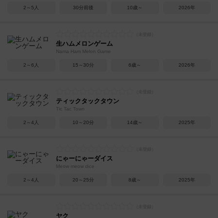
2～5人
30分前後
10歳～
2026年
生ハムメロンゲーム
Nama Ham Melon Game
2～6人
15～30分
6歳～
2026年
ティックタックタウン
Tic Tac Town
2～4人
10～20分
14歳～
2025年
にゃーにゃーダイス
Meow meow dice
2～4人
20～25分
8歳～
2025年
ヤク