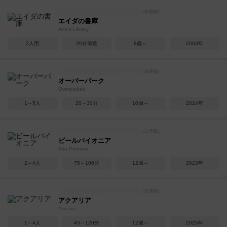
エイダの書庫
Ada's Library
2人用
20分前後
8歳～
2003年
オーバーパーク
Overparked
1～5人
20～30分
10歳～
2024年
ビールパイオニア
Bier Pioniere
2～4人
75～100分
12歳～
2023年
アクアリア
Aquaria
1～4人
45～120分
12歳～
2025年