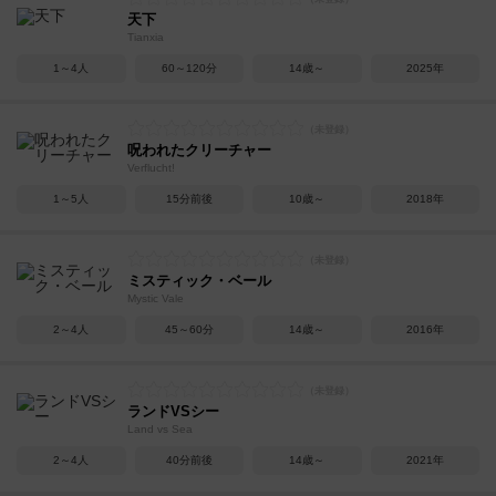
天下
Tianxia
1～4人
60～120分
14歳～
2025年
呪われたクリーチャー
Verflucht!
1～5人
15分前後
10歳～
2018年
ミスティック・ベール
Mystic Vale
2～4人
45～60分
14歳～
2016年
ランドVSシー
Land vs Sea
2～4人
40分前後
14歳～
2021年