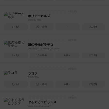
ホリデーヒルズ
Holiday Hills
2～5人
30～60分
－
2025年
風の怪物ピラデロ
Piradero The Wind Creature
2～3人
10～20分
8歳～
2025年
ラゴラ
RAGORA
2～5人
10～15分
6歳～
2023年
ぐるぐるラビリンス
Guru Guru Labyrinth