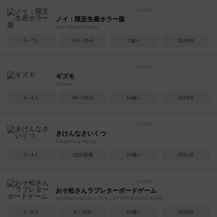
ノイ：限定生産ホラー版
Neu: Horror Edition
2～7人
10～15分
7歳～
2016年
ギズモ
Gizmos
2～4人
40～50分
14歳～
2018年
きけんなさいくつ
Dangerous Mining
2～4人
15分前後
10歳～
2021年
おそ松さんラブレターボードゲーム
OSOMATSUSAN LOVE LETTER BOARD GAME
2～6人
5～10分
10歳～
2016年