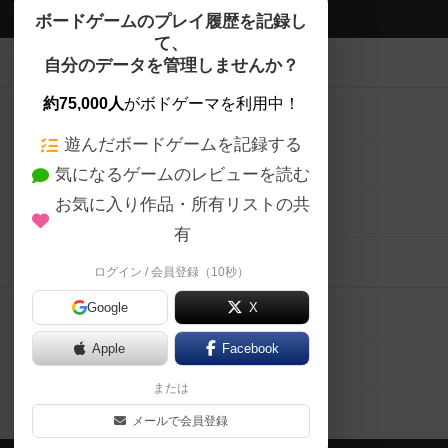
ボドゲーマTOP
ボードゲームのプレイ履歴を記録し
て、
ボードゲームを検索する
自分のデータを管理しませんか？
約75,000人
がボドゲーマを利用中！
ボードゲームの新着レビュー
遊んだボードゲームを記録する
ボードゲーム会情報
気になるゲームのレビューを読む
お気に入り作品・所有リストの共
メカニクス特集
有
掲示板・トピックス
ログイン / 会員登録（10秒）
Google
X
ボドとも・会員一覧
Apple
Facebook
ボードゲーム業界コラム
または
ボドゲーマご利用案内
メールで会員登録