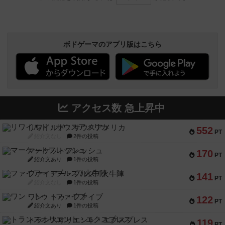
ボドゲーマのアプリ版はこちら
アクセス数 急上昇中
リワイルド：サウスアメリカ
552
PT
紹介文なし
2件の投稿
マーケットフレッシュ
170
PT
紹介文あり
1件の投稿
ファイアー・ブルズ / 火牛陣
141
PT
紹介文なし
1件の投稿
ワン・トゥ・ファイブ
122
PT
紹介文あり
1件の投稿
トランスオリエント・エクスプレス
119
PT