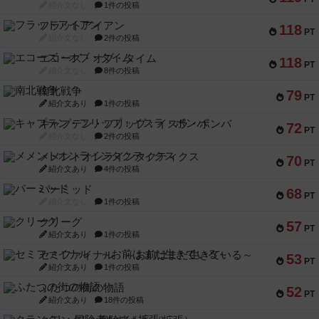
紹介文なし
1件の投稿
フラットアイアン
118
PT
紹介文なし
2件の投稿
エコーズ・オブ・タイム
118
PT
紹介文なし
8件の投稿
南北戦争
79
PT
紹介文あり
1件の投稿
キャプテン・フリップ：イスラ・ボンバ
72
PT
紹介文なし
2件の投稿
メメントオンラインタクティクス
70
PT
紹介文あり
4件の投稿
パーミッド
68
PT
紹介文なし
1件の投稿
クリーグ
57
PT
紹介文あり
1件の投稿
セミファイナル ～お前はまだ生きている～
53
PT
紹介文あり
1件の投稿
ふたつの街の物語
52
PT
紹介文あり
18件の投稿