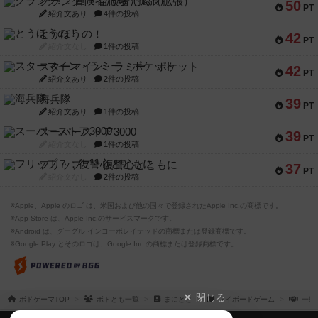
クランク! ：冒険者たち（拡張）
50
PT
紹介文あり
4件の投稿
とうほうの！
42
PT
紹介文なし
1件の投稿
スターマイン・ラミー ポケット
42
PT
紹介文あり
2件の投稿
海兵隊
39
PT
紹介文あり
1件の投稿
スーパーストア3000
39
PT
紹介文なし
1件の投稿
フリップ７：復讐心とともに
37
PT
紹介文なし
2件の投稿
※Apple、Apple のロゴ は、米国および他の国々で登録されたApple Inc.の商標です。
※App Store は、Apple Inc.のサービスマークです。
※Android は、グーグル インコーポレイテッドの商標または登録商標です。
※Google Play とそのロゴは、Google Inc.の商標または登録商標です。
閉じる
ボドゲーマTOP
ボドとも一覧
まにとと
マイボードゲーム
一緒