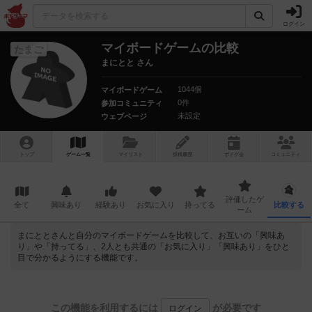
ログイン
マイボードゲームの比較
たまご
まにとと さん
1044個
マイボードゲーム
0件
参加コミュニティ
未設定
ウェブページ
トップ
ゲーム一覧
マイリスト
投稿履歴
ボ
ドゲ
会
コミュニティ
評価したゲ
全て
興味あり
経験あり
お気に入り
持ってる
比較する
ーム
まにととさんと自分のマイボードゲームを比較して、お互いの「興味あ
り」や「持ってる」、2人とも共通の「お気に入り」「興味あり」をひと
目で分かるようにする機能です。
この機能を利用するには
が必要です
ログイン