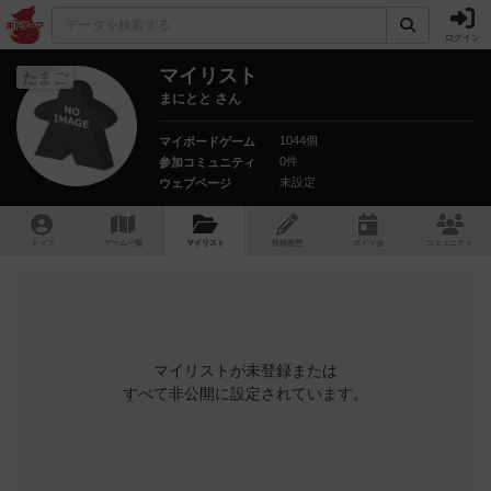
ログイン
マイリスト
たまご
まにとと さん
1044個
マイボードゲーム
0件
参加コミュニティ
未設定
ウェブページ
トップ
ゲーム一覧
マイリスト
投稿履歴
ボ
ドゲ
会
コミュニティ
マイリストが未登録または
すべて非公開に設定されています。