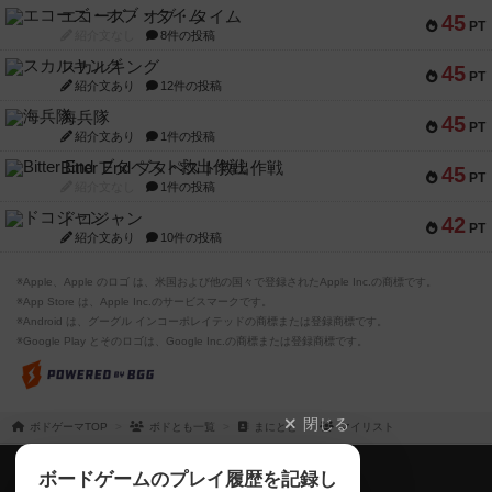
エコーズ・オブ・タイム
45
PT
紹介文なし
8件の投稿
スカルキング
45
PT
紹介文あり
12件の投稿
海兵隊
45
PT
紹介文あり
1件の投稿
Bitter End ブタペスト救出作戦
45
PT
紹介文なし
1件の投稿
ドコジャン
42
PT
紹介文あり
10件の投稿
※Apple、Apple のロゴ は、米国および他の国々で登録されたApple Inc.の商標です。
※App Store は、Apple Inc.のサービスマークです。
※Android は、グーグル インコーポレイテッドの商標または登録商標です。
※Google Play とそのロゴは、Google Inc.の商標または登録商標です。
閉じる
ボドゲーマTOP
ボドとも一覧
まにとと
マイリスト
ボドゲーマTOP
ボードゲームのプレイ履歴を記録し