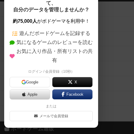
て、
ボードゲームを検索する
自分のデータを管理しませんか？
約75,000人
がボドゲーマを利用中！
ボードゲームの新着レビュー
遊んだボードゲームを記録する
ボードゲーム会情報
気になるゲームのレビューを読む
お気に入り作品・所有リストの共
メカニクス特集
有
掲示板・トピックス
ログイン / 会員登録（10秒）
Google
X
ボドとも・会員一覧
Apple
Facebook
ボードゲーム業界コラム
または
ボドゲーマご利用案内
メールで会員登録
ボードゲーム通販