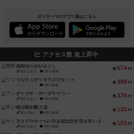
ボドゲーマのアプリ版はこちら
アクセス数 急上昇中
無限まちがいさがし
574
PT
紹介文あり
2件の投稿
リワイルド：サウスアメリカ
389
PT
紹介文なし
2件の投稿
アンダー・ザ・テーブラー
378
PT
紹介文あり
1件の投稿
宵と暁の呪文書
133
PT
紹介文あり
8件の投稿
セミファイナル ～お前はまだ生きている～
103
PT
紹介文あり
1件の投稿