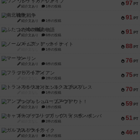
ワン・トゥ・ファイブ
97
PT
紹介文あり
1件の投稿
南北戦争
91
PT
紹介文あり
1件の投稿
ふたつの城の物語
91
PT
紹介文あり
6件の投稿
ノームズ・アット・ナイト
88
PT
紹介文なし
1件の投稿
マーリン
76
PT
紹介文あり
6件の投稿
フラットアイアン
75
PT
紹介文なし
2件の投稿
トランスオリエント・エクスプレス
70
PT
紹介文なし
1件の投稿
アンブッシュ！：ムーブアウト！
59
PT
紹介文あり
1件の投稿
キャプテン・フリップ：イスラ・ボンバ
51
PT
紹介文なし
2件の投稿
ガルフストライク
46
PT
紹介文あり
1件の投稿