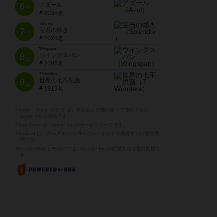
6
アズール
位
2035名
Splendor
7
宝石の煌き
位
2028名
Wingspan
8
ウイングスパン
位
2006名
7 Wonders
9
世界の七不思議
位
1919名
※Apple、Apple のロゴ は、米国および他の国々で登録された
Apple Inc.の商標です。
※App Store は、Apple Inc.のサービスマークです。
※Android は、グーグル インコーポレイテッドの商標または登録商
標です。
※Google Play とそのロゴは、Google Inc.の商標または登録商標で
す。