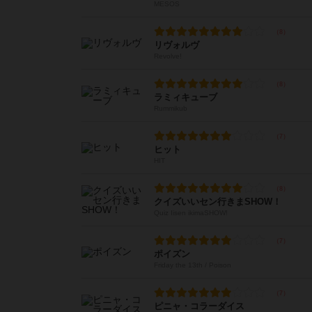
MESOS
リヴォルヴ
Revolve!
ラミィキューブ
Rummikub
ヒット
HIT
クイズいいセン行きまSHOW！
Quiz Iisen ikimaSHOW!
ポイズン
Friday the 13th / Poison
ピニャ・コラーダイス