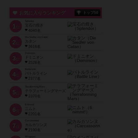
お気に入りランキング
トップ50
Splendor
1
宝石の煌き
位
4040名
Die Siedler von Catan
2
カタン
位
3616名
Dominion
3
ドミニオン
位
2528名
Battle Line
4
バトルライン
位
2377名
Terraforming Mars
5
テラフォーミングマーズ
位
2370名
6 nimmt!
6
ニムト
位
2201名
Carcassonne
7
カルカソンヌ
位
2190名
Wingspan