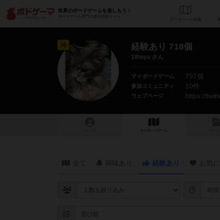
世界のボードゲームを楽しもう！
ボードゲーム専門の総合情報サイト
データベース
検
神
経験あり 718個
18toya さん
797個
マイボードゲーム
10件
参加コミュニティ
https://tw
ウェブページ
トップ
マイボードゲーム
マイリ
全て
興味あり
経験あり
お気に