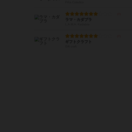
Piña Coladice
ラマ・カダブラ
L.A.M.A. Kadabra
ギフトクラフト
Gift craft