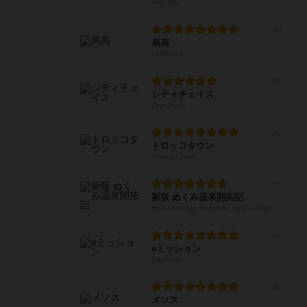
Azul Mini
馬高
UMATAKA
シティチェイス
City Chase
トロッコタウン
Minecart Town
新版 ぬくみ温泉開拓記
Nukumi Onsen Kaitakuki: New edition
eミッション
Daybreak
メソス