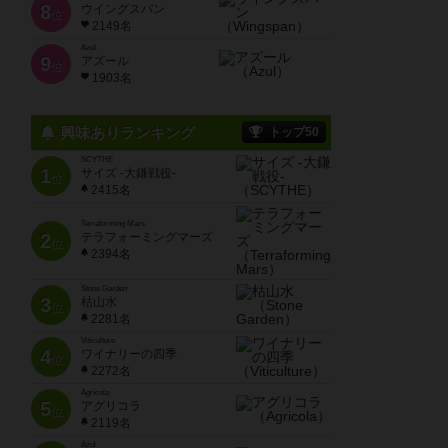
8
ウイングスパン
位
2149名
Azul
9
アズール
位
1903名
興味ありランキング
トップ50
SCYTHE
1
サイズ -大鎌戦役-
位
2415名
Terraforming Mars
2
テラフォーミングマーズ
位
2394名
Stone Garden
3
枯山水
位
2281名
Viticulture
4
ワイナリーの四季
位
2272名
Agricola
5
アグリコラ
位
2119名
Azul