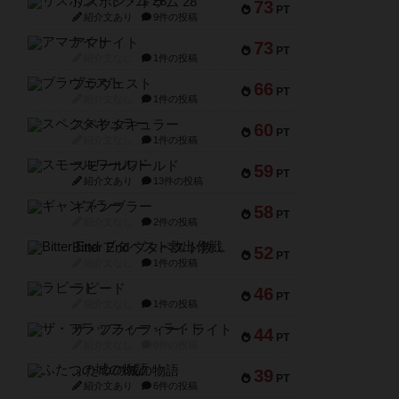
リスボン・トラム 28
73
PT
紹介文あり
9件の投稿
アマナイト
73
PT
紹介文なし
1件の投稿
ブラヴェスト
66
PT
紹介文なし
1件の投稿
スペクタキュラー
60
PT
紹介文なし
1件の投稿
スモールワールド
59
PT
紹介文あり
13件の投稿
ギャンブラー
58
PT
紹介文なし
2件の投稿
Bitter End ブタペスト救出作戦
52
PT
紹介文なし
1件の投稿
ラピード
46
PT
紹介文なし
1件の投稿
ザ・フラッフィー・ライト
44
PT
紹介文なし
0件の投稿
ふたつの城の物語
39
PT
紹介文あり
6件の投稿