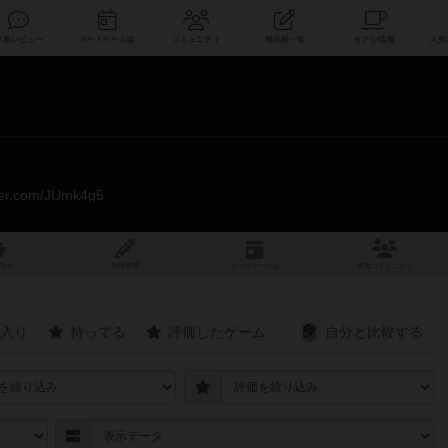
索
新着レビュー
ボードゲーム会
コミュニティ
掲示板一覧
itter.com/JUmk4g5
スト
投稿履歴
ボ
ー
ドゲ
ーム
会
参加
コミュニティ
入り
持ってる
評価したゲーム
自分と
比較する