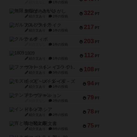
紹介文なし
1件の投稿
無限まちがいさがし
322
PT
紹介文あり
2件の投稿
ガルフストライク
217
PT
紹介文あり
1件の投稿
クルティボ
203
PT
紹介文なし
1件の投稿
1809
112
PT
紹介文あり
1件の投稿
ファースト・イン・フライト
108
PT
紹介文あり
3件の投稿
モズビ－ズ・レイダ－ズ
94
PT
紹介文あり
1件の投稿
テンプテーション
79
PT
紹介文なし
2件の投稿
インドネシア
78
PT
紹介文あり
2件の投稿
宵と暁の呪文書
75
PT
紹介文あり
8件の投稿