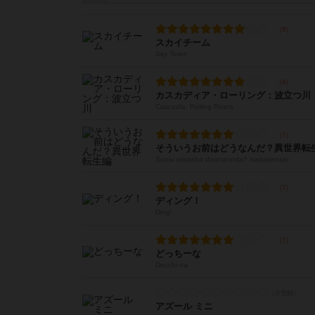
スカイチーム
Sky Team
カスカディア・ローリング：波立つ川
Cascadia: Rolling Rivers
そういうお前はどうなんだ？異世界転
Souiu omaeha dounannda? Isekaitensei
ディング！
Ding!
どっちーな
Docchi-na
アズール ミニ