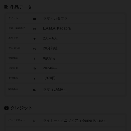
作品データ
ラマ・カダブラ
タイトル
L.A.M.A. Kadabra
原題・英題表記
2人～6人
参加人数
20分前後
プレイ時間
8歳から
対象年齢
2024年～
発売時期
1,970円
参考価格
ラマ（LAMA）
関連作品
クレジット
ライナー・クニツィア（Reiner Knizia）
ゲームデザイン