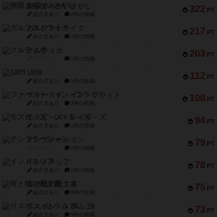
無限まちがいさがし
322
PT
紹介文あり
2件の投稿
ガルフストライク
217
PT
紹介文あり
1件の投稿
クルティボ
203
PT
紹介文なし
1件の投稿
1809
112
PT
紹介文あり
1件の投稿
ファースト・イン・フライト
108
PT
紹介文あり
3件の投稿
モズビ－ズ・レイダ－ズ
94
PT
紹介文あり
1件の投稿
テンプテーション
79
PT
紹介文なし
2件の投稿
インドネシア
78
PT
紹介文あり
2件の投稿
宵と暁の呪文書
75
PT
紹介文あり
8件の投稿
リスボン・トラム 28
73
PT
紹介文あり
9件の投稿