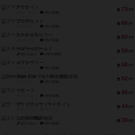
アマナイト
73
PT
紹介文なし
1件の投稿
ブラヴェスト
66
PT
紹介文なし
1件の投稿
スペクタキュラー
60
PT
紹介文なし
1件の投稿
スモールワールド
59
PT
紹介文あり
13件の投稿
ギャンブラー
58
PT
紹介文なし
2件の投稿
Bitter End ブタペスト救出作戦
52
PT
紹介文なし
1件の投稿
ラピード
46
PT
紹介文なし
1件の投稿
ザ・フラッフィー・ライト
44
PT
紹介文なし
0件の投稿
ふたつの城の物語
39
PT
紹介文あり
6件の投稿