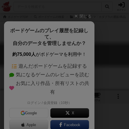
ログイン
閉じる
ボドゲーマTOP
ボードゲームの検索
ラマ
ラマ・カダブラの通販/商品詳
ボードゲームのプレイ履歴を記録し
て、
自分のデータを管理しませんか？
ラマ・カダブラ
約75,000人
がボドゲーマを利用中！
L.A.M.A. Kadabra
遊んだボードゲームを記録する
気になるゲームのレビューを読む
お気に入り作品・所有リストの共
有
2
1
9
トップ
画像
動画
レビュー
カフェ
ログイン / 会員登録（10秒）
Google
X
ラマシリーズ新作のラマカダブラ。
Apple
Facebook