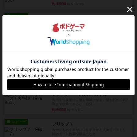
約1時間前
by OSAっち
レビュー
充実
オバケだぞ～
対人アナログプレイ。簡単なルールで誰とでも遊
べるゲーム。こんなの子ども...
約2時間前
by おーちゃん
レビュー
充実
南北戦争
1983年にVictory Gamesが出版した『The Civil ...
約6時間前
by Chaco
レビュー
画像付き
ファイアー・ブルズ / 火牛陣
火牛を引き連れて敵を殲滅させる。縦か斜めで前2
列まで攻撃できるが、自分...
約8時間前
by うらまこ
レビュー
フリップ７
カードをめくるかパスをするかを決めてパスした
時のカード数字が得点になる...