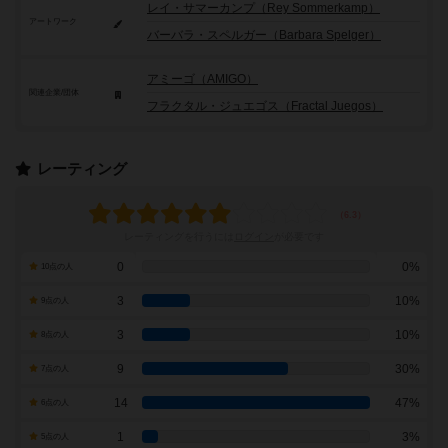
レイ・サマーカンプ（Rey Sommerkamp）
アートワーク
バーバラ・スペルガー（Barbara Spelger）
アミーゴ（AMIGO）
関連企業/団体
フラクタル・ジュエゴス（Fractal Juegos）
レーティング
レーティングを行うには
ログイン
が必要です
0
0%
10点の人
3
10%
9点の人
3
10%
8点の人
9
30%
7点の人
14
47%
6点の人
1
3%
5点の人