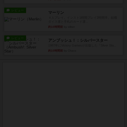
レビュー
マーリン
４人プレイ。インスト1時間プレイ2時間半。結構
ダイス運と手札のカード運...
約10時間前
by oliber
レビュー
アンブッシュ！：シルバースター
1987年にVictory Gamesが出版した『Silver Sta...
約10時間前
by Chaco