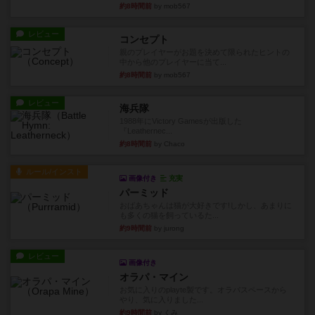
約8時間前
by mob567
レビュー
コンセプト
親のプレイヤーがお題を決めて限られたヒントの
中から他のプレイヤーに当て...
約8時間前
by mob567
レビュー
海兵隊
1988年にVictory Gamesが出版した
『Leathernec...
約8時間前
by Chaco
ルール/インスト
画像付き
充実
パーミッド
おばあちゃんは猫が大好きです!しかし、あまりに
も多くの猫を飼っているた...
約9時間前
by jurong
レビュー
画像付き
オラパ・マイン
お気に入りのplayte製です。オラパスペースから
やり、気に入りました...
約9時間前
by くみ