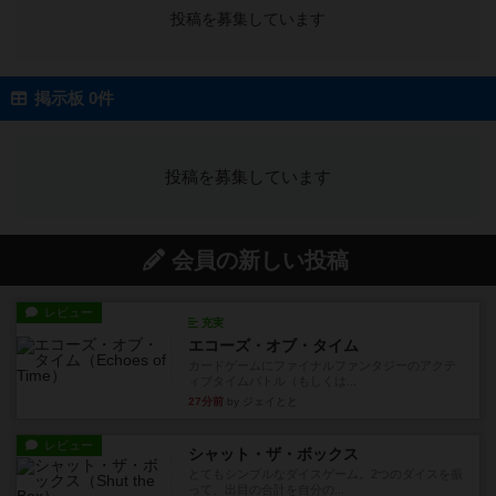
投稿を募集しています
掲示板 0件
投稿を募集しています
会員の新しい投稿
レビュー
充実
エコーズ・オブ・タイム
カードゲームにファイナルファンタジーのアクテ
ィブタイムバトル（もしくは...
27分前
by ジェイとと
レビュー
シャット・ザ・ボックス
とてもシンプルなダイスゲーム。2つのダイスを振
って、出目の合計を自分の...