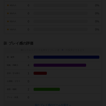
0
0%
4点の人
0
0%
3点の人
0
0%
2点の人
0
0%
1点の人
プレイ感の評価
トグルスイッチを押すとプレイ感（
※
）の投票ができます
5
運・確率
4
戦略・判断力
1
交渉・立ち回り
0
心理戦・ブラフ
2
攻防・戦闘
0
アート・外見
似たプレイ感のゲームを探す→