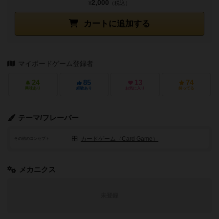
2,000
¥
（税込）
カートに追加する
マイボードゲーム登録者
24
85
13
74
興味あり
経験あり
お気に入り
持ってる
テーマ/フレーバー
カードゲーム（Card Game）
その他のコンセプト
メカニクス
未登録