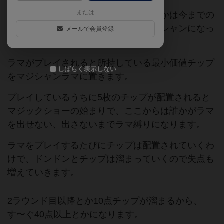
または
ゲームのプレイ感やゲーム終了条件とかは今までの
ラマと同じですが、今度のラマはマジシャンになっ
メールで会員登録
ています。
ラマがプレイされると所持している最小価値チップ
しばらく表示しない
をマジシャンラマに置きます。
プレイしているうちに5枚のチップが配置されると
マジックショーの始まりで、ここからは誰かがラマ
を出せない、出さないまでラマ縛りになります。
ラマをプレイするたびにチップは配置されていくわ
けで、ドンドンとチップは溜まっていくので失点も
増えていきます。
2ラウンド目以降とか10点チップが溜まるから、
す〜ぐ40点以上とかになります。