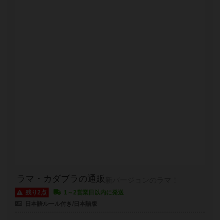
ラマ・カダブラの通販
新バージョンのラマ！
残り2点
1～2営業日以内に発送
日本語ルール付き/日本語版