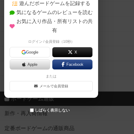
遊んだボードゲームを記録する
ボードゲーム会情報
気になるゲームのレビューを読む
お気に入り作品・所有リストの共
メカニクス特集
有
掲示板・トピックス
ログイン / 会員登録（10秒）
Google
X
ボドとも・会員一覧
Apple
Facebook
ボードゲーム業界コラム
または
ボドゲーマご利用案内
メールで会員登録
ボードゲーム通販
しばらく表示しない
新作・再入荷情報
定番ボードゲームの通販商品