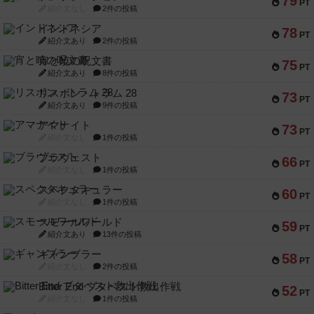
79
PT
紹介文なし
2件の投稿
インドネシア
78
PT
紹介文あり
2件の投稿
宵と暁の呪文書
75
PT
紹介文あり
8件の投稿
リスボン・トラム 28
73
PT
紹介文あり
9件の投稿
アマナイト
73
PT
紹介文なし
1件の投稿
ブラヴェスト
66
PT
紹介文なし
1件の投稿
スペクタキュラー
60
PT
紹介文なし
1件の投稿
スモールワールド
59
PT
紹介文あり
13件の投稿
ギャンブラー
58
PT
紹介文なし
2件の投稿
Bitter End ブタペスト救出作戦
52
PT
紹介文なし
1件の投稿