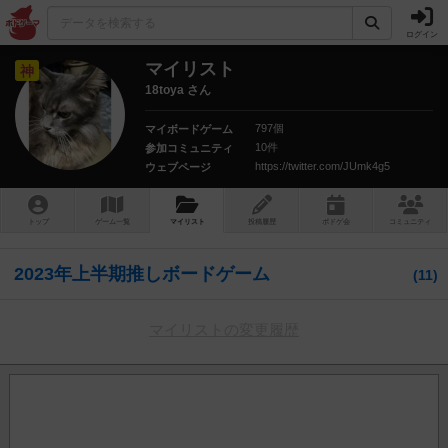
ログイン
マイリスト
神
18toya さん
797個
マイボードゲーム
10件
参加コミュニティ
https://twitter.com/JUmk4g5
ウェブページ
トップ
ゲーム一覧
マイリスト
投稿履歴
ボ
ドゲ
会
コミュニティ
2023年上半期推しボードゲーム
11
マイリストの変更履歴