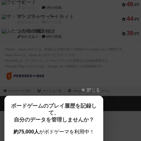
ラピード
46
PT
紹介文なし
1件の投稿
ザ・フラッフィー・ライト
44
PT
紹介文なし
0件の投稿
ふたつの城の物語
39
PT
紹介文あり
6件の投稿
※Apple、Apple のロゴ は、米国および他の国々で登録されたApple Inc.の商標です。
※App Store は、Apple Inc.のサービスマークです。
※Android は、グーグル インコーポレイテッドの商標または登録商標です。
※Google Play とそのロゴは、Google Inc.の商標または登録商標です。
閉じる
ボドゲーマTOP
ボドとも一覧
18toya
マイリスト
ボドゲーマTOP
ボードゲームのプレイ履歴を記録し
て、
ボードゲームを検索する
自分のデータを管理しませんか？
約75,000人
がボドゲーマを利用中！
ボードゲームの新着レビュー