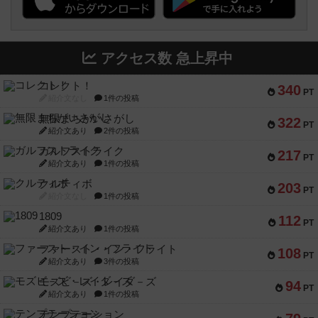
アクセス数 急上昇中
コレクト！
340
PT
紹介文なし
1件の投稿
無限まちがいさがし
322
PT
紹介文あり
2件の投稿
ガルフストライク
217
PT
紹介文あり
1件の投稿
クルティボ
203
PT
紹介文なし
1件の投稿
1809
112
PT
紹介文あり
1件の投稿
ファースト・イン・フライト
108
PT
紹介文あり
3件の投稿
モズビ－ズ・レイダ－ズ
94
PT
紹介文あり
1件の投稿
テンプテーション