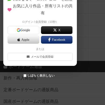
お気に入り作品・所有リストの共
メカニクス特集
有
掲示板・トピックス
ログイン / 会員登録（10秒）
Google
X
ボドとも・会員一覧
Apple
Facebook
ボードゲーム業界コラム
または
ボドゲーマご利用案内
メールで会員登録
ボードゲーム通販
しばらく表示しない
新作・再入荷情報
定番ボードゲームの通販商品
国産ボードゲームの通販商品