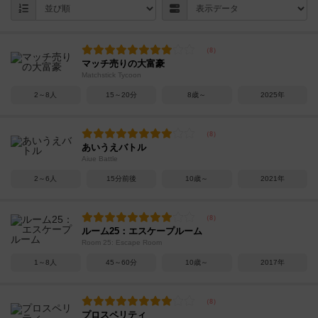
マッチ売りの大富豪
Matchstick Tycoon
2～8人
15～20分
8歳～
2025年
あいうえバトル
Aiue Battle
2～6人
15分前後
10歳～
2021年
ルーム25：エスケープルーム
Room 25: Escape Room
1～8人
45～60分
10歳～
2017年
プロスペリティ