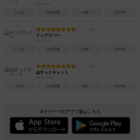
Prosperity
2～4人
60分前後
13歳～
2013年
ドッグラバー
Dog Lover
2～4人
30分前後
10歳～
2021年
ぬすっとキャット
Meow Heist
3～6人
15分前後
6歳～
2025年
ボドゲーマのアプリ版はこちら