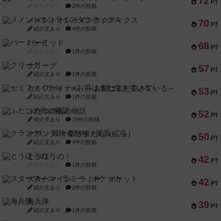
72
PT
紹介文なし
2件の投稿
メメントオンラインタクティクス
70
PT
紹介文あり
4件の投稿
パーミッド
68
PT
紹介文なし
1件の投稿
クリーグ
57
PT
紹介文あり
1件の投稿
セミファイナル ～お前はまだ生きている～
53
PT
紹介文あり
1件の投稿
ふたつの街の物語
52
PT
紹介文あり
18件の投稿
クランク! ：冒険者たち（拡張）
50
PT
紹介文あり
4件の投稿
とうほうの！
42
PT
紹介文なし
1件の投稿
スターマイン・ラミー ポケット
42
PT
紹介文あり
2件の投稿
海兵隊
39
PT
紹介文あり
1件の投稿