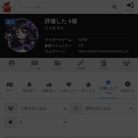
ログイン
評価した 6個
国王
じょな さん
828個
マイボードゲーム
1件
参加コミュニティ
https://twitter.com/kamomeno_jo7
ウェブページ
トップ
ゲーム一覧
マイリスト
投稿履歴
ボ
ドゲ
会
コミュニティ
評価したゲ
全て
興味あり
経験あり
お気に入り
持ってる
比較する
ーム