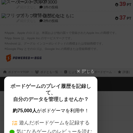
スーパーストア3000
39
PT
紹介文なし
1件の投稿
フリップ７：復讐心とともに
37
PT
紹介文なし
2件の投稿
※Apple、Apple のロゴ は、米国および他の国々で登録されたApple Inc.の商標です。
※App Store は、Apple Inc.のサービスマークです。
※Android は、グーグル インコーポレイテッドの商標または登録商標です。
※Google Play とそのロゴは、Google Inc.の商標または登録商標です。
閉じる
ボドゲーマTOP
ボドとも一覧
じょな
マイボードゲーム
評価し
ボドゲーマTOP
ボードゲームのプレイ履歴を記録し
て、
ボードゲームを検索する
自分のデータを管理しませんか？
約75,000人
がボドゲーマを利用中！
ボードゲームの新着レビュー
遊んだボードゲームを記録する
ボードゲーム会情報
気になるゲームのレビューを読む