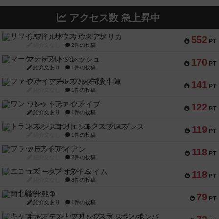
アクセス数 急上昇中
リワイルド：サウスアメリカ
552
PT
紹介文なし
2件の投稿
マーケットフレッシュ
170
PT
紹介文あり
1件の投稿
ファイアー・ブルズ / 火牛陣
141
PT
紹介文なし
1件の投稿
ワン・トゥ・ファイブ
122
PT
紹介文あり
1件の投稿
トランスオリエント・エクスプレス
119
PT
紹介文なし
1件の投稿
フラットアイアン
118
PT
紹介文なし
2件の投稿
エコーズ・オブ・タイム
118
PT
紹介文なし
8件の投稿
南北戦争
79
PT
紹介文あり
1件の投稿
キャプテン・フリップ：イスラ・ボンバ