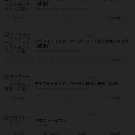
（拡張）
Terraforming Mars: Amazonis & Vastitas
2～5人
－
－
2024年
テラフォーミング・マーズ：ユートピア＆キンメリア
（拡張）
Terraforming Mars: Utopia Planitia
－
－
－
2022年
テラフォーミング・マーズ：称号と褒章（拡張）
Terraforming Mars: Milestones & Awards
2～5人
－
－
2024年
フロストヘイヴン
Frosthaven
1～4人
60～120分
14歳～
2021年