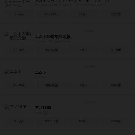
The Elder Scrolls V: Skyrim – The Adventure Game
1～4人
60～120分
14歳～
2022年
ニムト30周年記念版
6 nimmt!: 30 Jahre-Edition
1～10人
45分前後
8歳～
2024年
ニムト
6 nimmt!
2～10人
30分前後
8歳～
1994年
アノ1800
Anno 1800
2～4人
120分前後
12歳～
2020年