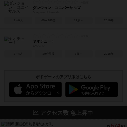
ダンジョン・ユニバーサルズ
Dungeon Universalis
1～6人
60～180分
12歳～
2019年
ヤオチュー！
YAOCHU!
2～4人
20分前後
8歳～
2015年
ボドゲーマのアプリ版はこちら
アクセス数 急上昇中
無限まちがいさがし
574
PT