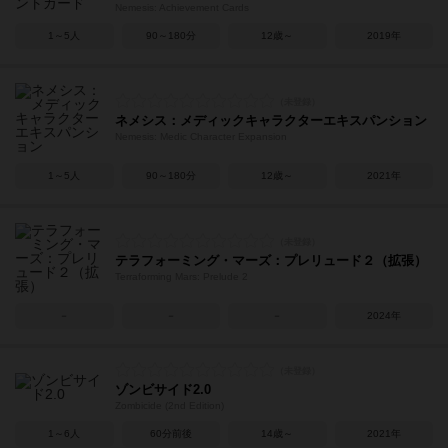
Nemesis: Achievement Cards
1～5人
90～180分
12歳～
2019年
ネメシス：メディックキャラクターエキスパンション
Nemesis: Medic Character Expansion
1～5人
90～180分
12歳～
2021年
テラフォーミング・マーズ：プレリュード２（拡張）
Terraforming Mars: Prelude 2
－
－
－
2024年
ゾンビサイド2.0
Zombicide (2nd Edition)
1～6人
60分前後
14歳～
2021年