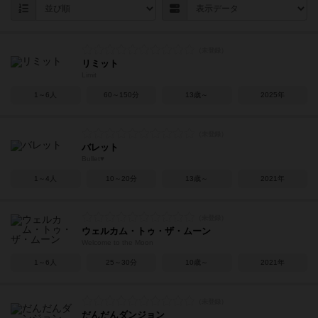
リミット
Limit
1～6人
60～150分
13歳～
2025年
バレット
Bullet♥︎
1～4人
10～20分
13歳～
2021年
ウェルカム・トゥ・ザ・ムーン
Welcome to the Moon
1～6人
25～30分
10歳～
2021年
だんだんダンジョン