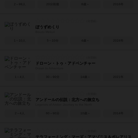
2～99人
20分前後
8歳～
2016年
ぼうずめくり
Bouzu Mekuri
1～10人
5～10分
4歳～
2024年
ドローン・トゥ・アドベンチャー
Drawn to Adventure
1～4人
30～90分
14歳～
2021年
アンドールの伝説：北方への旅立ち
Legends of Andor: Journey to the North
2～4人
60～90分
10歳～
2014年
テラフォーミング・マーズ：アマゾニス＆ボレアリス