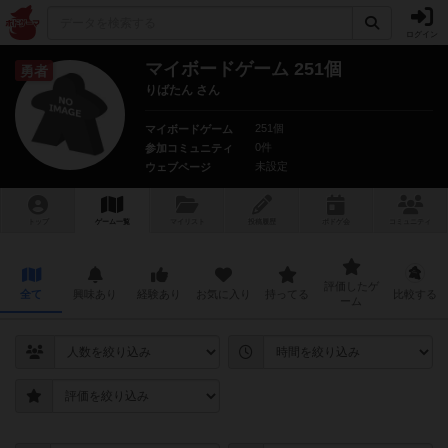
ログイン
マイボードゲーム 251個
勇者
りばたん さん
251個
マイボードゲーム
0件
参加コミュニティ
未設定
ウェブページ
トップ
ゲーム一覧
マイリスト
投稿履歴
ボ
ドゲ
会
コミュニティ
評価したゲ
全て
興味あり
経験あり
お気に入り
持ってる
比較する
ーム