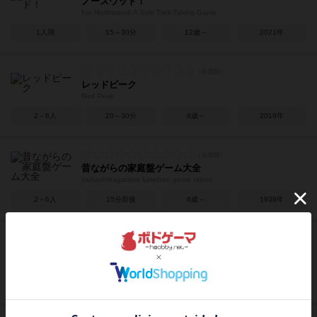
ノースウッド！
For Northwood! A Solo Trick-Taking Game
1人用
15～30分
12歳～
2021年
レッドピーク
Red Peak
2～6人
20～30分
8歳～
2019年
昔ながらの家庭盤ゲーム大全
mukashinagarano kateiban game taizen
2～6人
15分前後
6歳～
1939年
スカイチーム
Sky Team
2人用
15分前後
12歳～
2023年