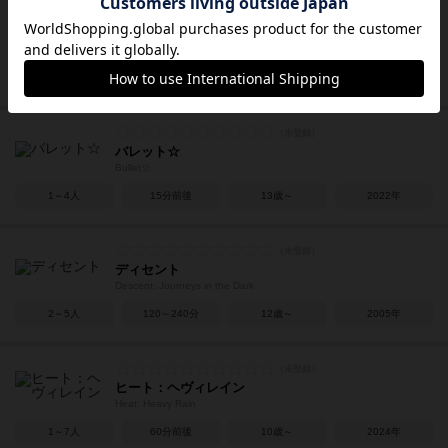
グルームヘイヴン：ボタンズ＆バグズ
Gloomhaven: Buttons & Bugs
1人用
20～30分
14歳～
2023年
バレット☆
Bullet☆
1～4人
15分前後
13歳～
2022年
ディセント
Descent: Journeys in the Dark
2～5人
120～240分
12歳～
2005年
ヒート：ヘヴィレイン
Heat: Heavy Rain
1～7人
60分前後
10歳～
2024年