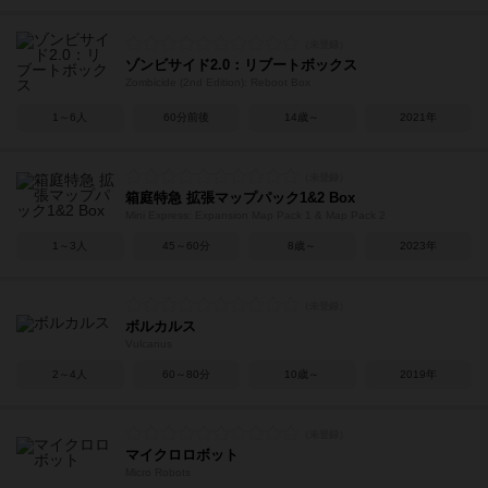
ゾンビサイド2.0：リブートボックス
Zombicide (2nd Edition): Reboot Box
1～6人
60分前後
14歳～
2021年
箱庭特急 拡張マップパック1&2 Box
Mini Express: Expansion Map Pack 1 & Map Pack 2
1～3人
45～60分
8歳～
2023年
ボルカルス
Vulcanus
2～4人
60～80分
10歳～
2019年
マイクロロボット
Micro Robots