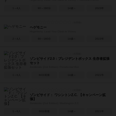
1～4人
90～180分
14歳～
2023年
ヘゲモニー
Hegemony: Lead Your Class to Victory
2～4人
90～180分
14歳～
2023年
ゾンビサイド2.0：プレジデントボックス 生存者拡張
セット
Zombicide (2nd Edition): Presidential Box
1～6人
60分前後
14歳～
2021年
ゾンビサイド： ワシントンZ.C. 【キャンペーン拡
張】
Zombicide (2nd Edition): Washington Z.C.
1～6人
60分前後
14歳～
2021年