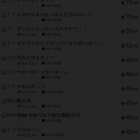
フラットアイアン
75
PT
紹介文なし
2件の投稿
トランスオリエント・エクスプレス
70
PT
紹介文なし
1件の投稿
アンブッシュ！：ムーブアウト！
59
PT
紹介文あり
1件の投稿
キャプテン・フリップ：イスラ・ボンバ
51
PT
紹介文なし
2件の投稿
ガルフストライク
46
PT
紹介文あり
1件の投稿
エコーズ・オブ・タイム
45
PT
紹介文なし
8件の投稿
スカルキング
45
PT
紹介文あり
12件の投稿
海兵隊
45
PT
紹介文あり
1件の投稿
Bitter End ブタペスト救出作戦
45
PT
紹介文なし
1件の投稿
ドコジャン
42
PT
紹介文あり
10件の投稿