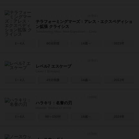
テラフォーミングマーズ：アレス・エクスペディショ
ン拡張 クライシス
Terraforming Mars: Ares Expedition – Crisis
1～4人
60分前後
14歳～
2023年
レベル7 エスケープ
Level 7 [Escape]
1～4人
45分前後
14歳～
2012年
ハラキリ：名誉の刃
Harakiri: Blades of Honor
1～4人
60～150分
14歳～
2024年