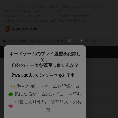
※Apple、Apple のロゴ は、米国および他の国々で登録されたApple Inc.の商標です。
※App Store は、Apple Inc.のサービスマークです。
※Android は、グーグル インコーポレイテッドの商標または登録商標です。
※Google Play とそのロゴは、Google Inc.の商標または登録商標です。
閉じる
ボドゲーマTOP
ボドとも一覧
りばたん
マイボードゲーム
ボドゲーマTOP
ボードゲームのプレイ履歴を記録し
て、
ボードゲームを検索する
自分のデータを管理しませんか？
約75,000人
がボドゲーマを利用中！
ボードゲームの新着レビュー
遊んだボードゲームを記録する
ボードゲーム会情報
気になるゲームのレビューを読む
お気に入り作品・所有リストの共
メカニクス特集
有
掲示板・トピックス