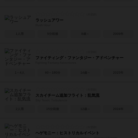
ラッシュアワー
Rush Hour
1人用
5分前後
8歳～
2009年
ファイティング・ファンタジー・アドベンチャー
Fighting Fantasy Adventures
1～4人
60～180分
14歳～
2025年
スカイチーム追加フライト：乱気流
Sky Team: Turbulence
2人用
15分前後
12歳～
2024年
ヘゲモニー：ヒストリカルイベント
Hegemony: Lead Your Class to Victory – Historical Events