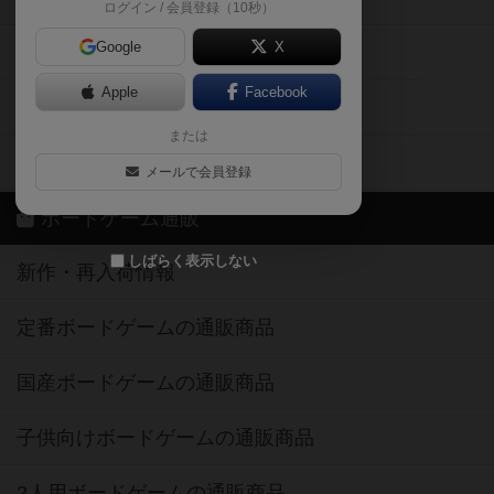
ログイン / 会員登録（10秒）
Google
X
ボドとも・会員一覧
Apple
Facebook
ボードゲーム業界コラム
または
ボドゲーマご利用案内
メールで会員登録
ボードゲーム通販
しばらく表示しない
新作・再入荷情報
定番ボードゲームの通販商品
国産ボードゲームの通販商品
子供向けボードゲームの通販商品
2人用ボードゲームの通販商品