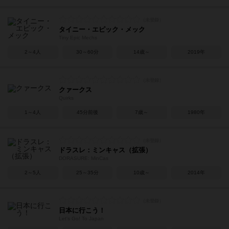
タイニー・エピック・メック
Tiny Epic Mechs
2～4人
30～60分
14歳～
2019年
クァークス
Quirks
1～4人
45分前後
7歳～
1980年
ドラスレ：ミンキャス（拡張）
DORASURE: MinCas
2～5人
25～35分
10歳～
2014年
日本に行こう！
Let's Go! To Japan