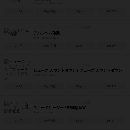
Down Down Dungeon
1～6人
20分前後
8歳～
2025年
アルンヘム強襲
Storm over Arnhem
2人用
300分前後
12歳～
1981年
ヒューズ:カウントダウン / フューズ:カウントダウン
FUSE Countdown
1～4人
10分前後
14歳～
2022年
スコードリーダー / 戦闘指揮官
Squad Leader
2人用
60分前後
14歳～
1977年