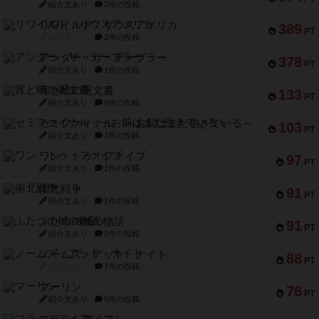
紹介文あり
2件の投稿
リワイルド：サウスアメリカ
389
PT
紹介文なし
2件の投稿
アンダー・ザ・テーブラー
378
PT
紹介文あり
1件の投稿
宵と暁の呪文書
133
PT
紹介文あり
8件の投稿
セミファイナル ～お前はまだ生きている～
103
PT
紹介文あり
1件の投稿
ワン・トゥ・ファイブ
97
PT
紹介文あり
1件の投稿
南北戦争
91
PT
紹介文あり
1件の投稿
ふたつの城の物語
91
PT
紹介文あり
6件の投稿
ノームズ・アット・ナイト
88
PT
紹介文なし
1件の投稿
マーリン
76
PT
紹介文あり
6件の投稿