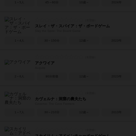
1～5人
45～60分
10歳～
2024年
スレイ・ザ・スパイア：ザ・ボードゲーム
Slay the Spire: The Board Game
1～4人
30～150分
12歳～
2023年
アクワイア
Acquire
2～6人
90分前後
12歳～
2023年
カヴェルナ：洞窟の農夫たち
Caverna: The Cave Farmers
1～7人
30～210分
12歳～
2013年
スカイリム：アドベンチャーボードゲーム