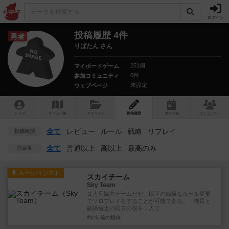
ログイン
投稿履歴 4件
勇者
りばたん さん
251個
マイボードゲーム
0件
参加コミュニティ
未設定
ウェブページ
トップ
ゲーム一覧
マイリスト
投稿履歴
ボ
ドゲ
会
コミュニティ
全て
レビュー
ルール
戦略
リプレイ
投稿種別
全て
普通以上
高以上
最高のみ
注目度
ルール/インスト
スカイチーム
Sky Team
２人用協力ゲームだが、以下の簡単なルール変更
でソロプレイをすることが可能である。・機長と
副操縦士の両方の役を１人で...
約2年前
の投稿