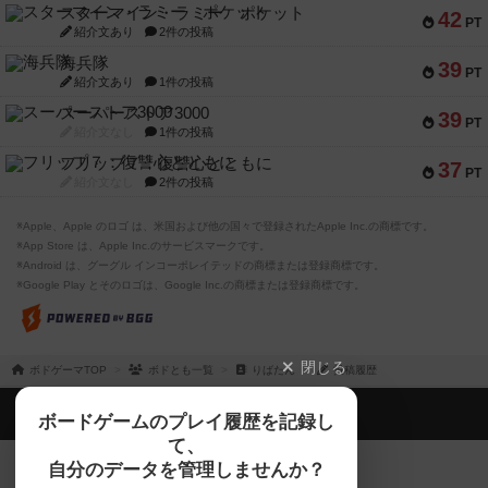
スターマイン・ラミー ポケット
42
PT
紹介文あり
2件の投稿
海兵隊
39
PT
紹介文あり
1件の投稿
スーパーストア3000
39
PT
紹介文なし
1件の投稿
フリップ７：復讐心とともに
37
PT
紹介文なし
2件の投稿
※Apple、Apple のロゴ は、米国および他の国々で登録されたApple Inc.の商標です。
※App Store は、Apple Inc.のサービスマークです。
※Android は、グーグル インコーポレイテッドの商標または登録商標です。
※Google Play とそのロゴは、Google Inc.の商標または登録商標です。
閉じる
ボドゲーマTOP
ボドとも一覧
りばたん
投稿履歴
ボドゲーマTOP
ボードゲームのプレイ履歴を記録し
て、
ボードゲームを検索する
自分のデータを管理しませんか？