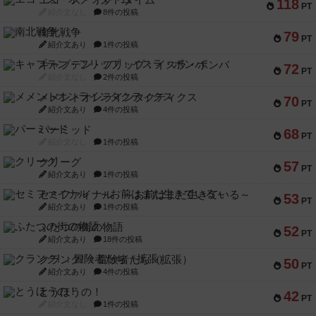
エコーズ・オブ・タイム
118
PT
紹介文なし
8件の投稿
南北戦争
79
PT
紹介文あり
1件の投稿
キャプテン・フリップ：イスラ・ボンバ
72
PT
紹介文なし
2件の投稿
メメントオンラインタクティクス
70
PT
紹介文あり
4件の投稿
パーミッド
68
PT
紹介文なし
1件の投稿
クリーグ
57
PT
紹介文あり
1件の投稿
セミファイナル ～お前はまだ生きている～
53
PT
紹介文あり
1件の投稿
ふたつの街の物語
52
PT
紹介文あり
18件の投稿
クランク! ：冒険者たち（拡張）
50
PT
紹介文あり
4件の投稿
とうほうの！
42
PT
紹介文なし
1件の投稿