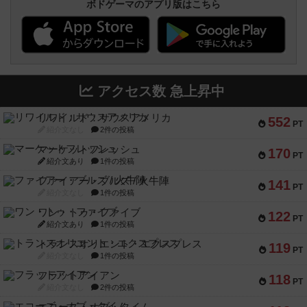
ボドゲーマのアプリ版はこちら
アクセス数 急上昇中
リワイルド：サウスアメリカ
552
PT
紹介文なし
2件の投稿
マーケットフレッシュ
170
PT
紹介文あり
1件の投稿
ファイアー・ブルズ / 火牛陣
141
PT
紹介文なし
1件の投稿
ワン・トゥ・ファイブ
122
PT
紹介文あり
1件の投稿
トランスオリエント・エクスプレス
119
PT
紹介文なし
1件の投稿
フラットアイアン
118
PT
紹介文なし
2件の投稿