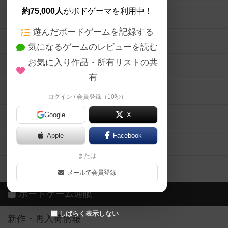
約75,000人
がボドゲーマを利用中！
ボードゲームの新着レビュー
遊んだボードゲームを記録する
ボードゲーム会情報
気になるゲームのレビューを読む
お気に入り作品・所有リストの共
メカニクス特集
有
掲示板・トピックス
ログイン / 会員登録（10秒）
Google
X
ボドとも・会員一覧
Apple
Facebook
ボードゲーム業界コラム
または
ボドゲーマご利用案内
メールで会員登録
ボードゲーム通販
しばらく表示しない
新作・再入荷情報