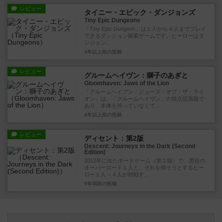
レビュー
タイニー・エピック・ダンジョンズ
Tiny Epic Dungeons
「Tiny Epic Dungeon」は１人から４人までプレイ
できるダンジョン探索ゲームです。ヒーローはダ
ンジョン...
4年以上前
の投稿
レビュー
グルームヘイヴン：獅子のあぎと
Gloomhaven: Jaws of the Lion
「グルームヘイブン：ジョーズ・オブ・ザ・ライ
オン」は、「グルームヘイヴン」の独立拡張版で
あり、本体を持っていなくて...
4年以上前
の投稿
レビュー
ディセント：第2版
Descent: Journeys in the Dark (Second
Edition)
2012年に出たボードゲーム（第２版）で、悪役の
オーバーロード１人と、それを倒そうとするヒー
ロー１人～４人が対戦す...
5年弱前
の投稿