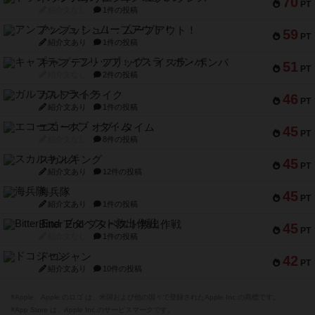
70
PT
紹介文なし
1件の投稿
アンブッシュ！：ムーブアウト！
59
PT
紹介文あり
1件の投稿
キャプテン・フリップ：イスラ・ボンバ
51
PT
紹介文なし
2件の投稿
ガルフストライク
46
PT
紹介文あり
1件の投稿
エコーズ・オブ・タイム
45
PT
紹介文なし
8件の投稿
スカルキング
45
PT
紹介文あり
12件の投稿
海兵隊
45
PT
紹介文あり
1件の投稿
Bitter End ブタペスト救出作戦
45
PT
紹介文なし
1件の投稿
ドコジャン
42
PT
紹介文あり
10件の投稿
※Apple、Apple のロゴ は、米国および他の国々で登録されたApple Inc.の商標です。
※App Store は、Apple Inc.のサービスマークです。