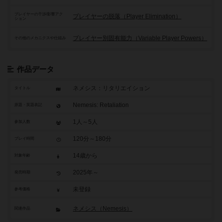
プレイヤーの干渉/影響アク
プレイヤーの脱落（Player Elimination）
ション
プレイヤー別固有能力（Variable Player Powers）
その他のメカニクスや仕組み
作品データ
ネメシス：リタリエイション
タイトル
Nemesis: Retaliation
原題・英題表記
1人～5人
参加人数
120分～180分
プレイ時間
14歳から
対象年齢
2025年～
発売時期
未登録
参考価格
ネメシス（Nemesis）
関連作品