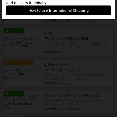
レビュー
デクリプト
プレイ感がしっかりしてるから、超ボードゲーム
やったなって感じ。パーティ...
約2時間前
by ヒロ(新！ボードゲーム家族)
レビュー
充実
アルナックの失われし遺跡
アナログ対人プレイ数回。クニツィア先生の名作
「エルドラドを探して」にあ...
約4時間前
by おーちゃん
ルール/インスト
画像付き
充実
マーケットフレッシュ
目的あなたの店先に農産物の木箱を戦略的に積み
重ねて在庫を最大化し、競合...
約8時間前
by jurong
レビュー
メメントオンラインタクティクス
どんどん物量が増えて大変になっていく押し付け
合いが楽しいゲーム盛り上が...
約9時間前
by nekomanma222