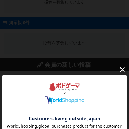
投稿を募集しています
掲示板 0件
投稿を募集しています
会員の新しい投稿
戦略やコツ
ニューオールド
ゲーム終了時に、「オールドカードとニューカー
ドのどちらもある」 状態に...
37分前
by オグランド（Oguland）
レビュー
ニューオールド
ボードゲームを1,000個以上持っているユーザー視
点で良かった点と悪か...
40分前
by オグランド（Oguland）