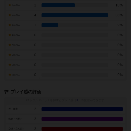
2
18%
8点の人
4
36%
7点の人
1
9%
6点の人
0
0%
5点の人
0
0%
4点の人
0
0%
3点の人
0
0%
2点の人
0
0%
1点の人
プレイ感の評価
トグルスイッチを押すとプレイ感（
※
）の投票ができます
3
運・確率
3
戦略・判断力
3
交渉・立ち回り