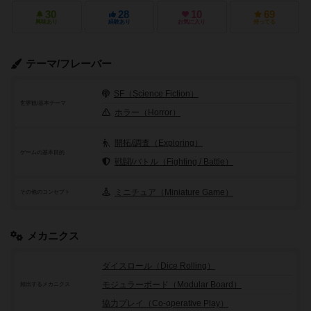
30
28
10
69
興味あり
経験あり
お気に入り
持ってる
テーマ/フレーバー
SF（Science Fiction）
世界観/基本テーマ
ホラー（Horror）
開拓/調査（Exploring）
ゲームの基本目的
戦闘/バトル（Fighting / Battle）
ミニチュア（Miniature Game）
その他のコンセプト
メカニクス
ダイスロール（Dice Rolling）
モジュラーボード（Modular Board）
頻出するメカニクス
協力プレイ（Co-operative Play）