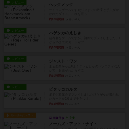
レビュー
ヘックメック
サイコロゲームです1から5までの数字と芋虫がか
かれたダイス。これを振っ...
約10時間前
by みいやん
レビュー
ハゲタカのえじき
超有名なゲームですが、初めてプレイしました。1
から15までのカードがプ...
約10時間前
by みいやん
レビュー
ジャスト・ワン
まぁ面白かった‼️よくテレビとかのバラエティなん
かで、お題がわからずに...
約10時間前
by みいやん
レビュー
ピタッコカルタ
ボドゲ相席会でプレイしましたひらがなが書かれ
たカードを2枚まで手をつけ...
約11時間前
by みいやん
ルール/インスト
画像付き
充実
ノームズ・アット・ナイト