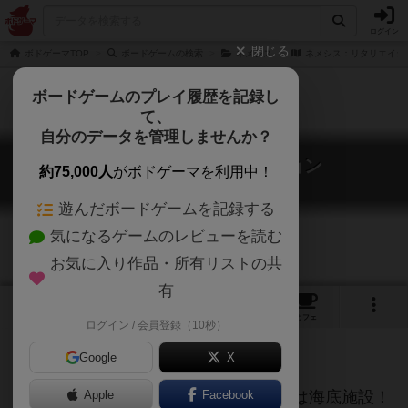
ログイン
閉じる
ボドゲーマTOP
ボードゲームの検索
ネメシス
ネメシス：リタリエイシ
ボードゲームのプレイ履歴を記録し
て、
自分のデータを管理しませんか？
ネメシス：リタリエイション
約75,000人
がボドゲーマを利用中！
Nemesis: Retaliation
遊んだボードゲームを記録する
気になるゲームのレビューを読む
お気に入り作品・所有リストの共
有
1
2
8
トップ
画像
動画
レビュー
カフェ
ログイン / 会員登録（10秒）
Google
X
前作の宇宙テーマに続き、今回の舞台は海底施設！
Apple
Facebook