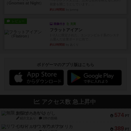
ベネボレンス女王は、忠実な臣民を称えるための
祝宴を開こうとしています。...
約11時間前
by jurong
レビュー
画像付き
充実
フラットアイアン
1~2人に限定された、エンジンビルド系のシステ
ム選んだ企業ボードに街で...
約12時間前
by あくり
ボドゲーマのアプリ版はこちら
アクセス数 急上昇中
無限まちがいさがし
574
PT
紹介文あり
2件の投稿
リワイルド：サウスアメリカ
389
PT