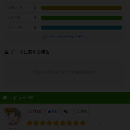
3
心理戦・ブラフ
3
攻防・戦闘
3
アート・外見
似たプレイ感のゲームを探す→
データに関する報告
ログインするとフォームが表示されます
レビュー 2件
仙人
772名
6名
0
充実
けーど