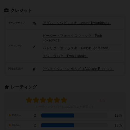
クレジット
アダム・クワピンスキ（Adam Kwapiński）
ゲームデザイン
ピーター・フォックスウィッツ（Piotr
Foksowicz）
アートワーク
パトリク・ヤドラスキ（Patryk Jędraszek）
エワ・ラバク（Ewa Labak）
アウェイクン・レルムズ（Awaken Realms）
関連企業/団体
レーティング
レーティングを行うには
ログイン
が必要です
2
18%
10点の人
2
18%
9点の人