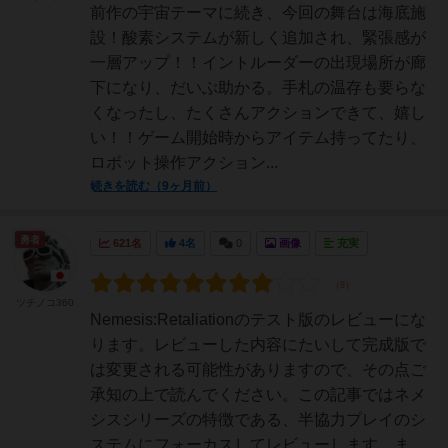
前作の宇宙テーマに続き、今回の舞台は海底施
設！酸素システムが新しく追加され、緊張感が
一層アップ！！イントルーダーの出現場所が廊
下になり、だいぶ助かる。手札の温存も要らな
くなったし、たくさんアクションできて、嬉し
い！！ゲーム開始時からアイテム持ってたり、
ロボット操作アクション...
続きを読む（9ヶ月前）
勇者
621名
4名
0
画像
充実
ツチノコ360
Nemesis:Retaliationのテスト版のレビューにな
ります。レビューした内容にたいして完成版で
は変更される可能性がありますので、その点ご
承知の上で読んでください。この記事ではネメ
シスシリーズの特徴である、半協力プレイのシ
ステムにフォーカスしてレビューします。ま