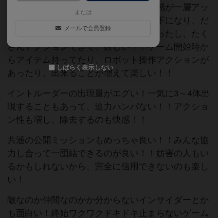
酸素システムが新しく追加され、緊張感が一層アッ
または
プ！！イントルーダーの出現場所が廊下になり、だ
メールで会員登録
いぶ助かる。手札の温存も要らなくなったし、たく
さんアクションできて、嬉しい！！ゲーム開始時か
らアイテム持ってたり、ロボット操作アクションが
しばらく表示しない
あったり、出来ることが増えて楽しい！！
イントルーダーの出現量がエグい！一気に3～4体出
現することもあって、迫力ハンパない！！アクショ
ン性も増し、除去するのも快感！！
共通の公開ミッションもめっちゃ良い！！みんな協
力し合って一団結できるのが良い！！妨害の人もい
るかもしれないから、完全に信用できないのも楽し
い！
敵なのか仲間なのかか分からないインサイダーとか
も面白い！終始ワクワクドキドキ止まらないゲーム