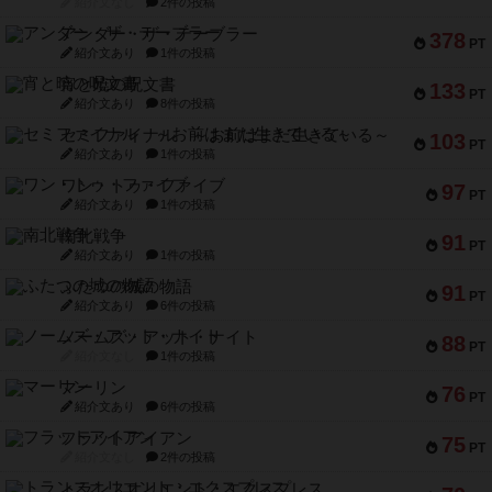
紹介文なし
2件の投稿
アンダー・ザ・テーブラー
378
PT
紹介文あり
1件の投稿
宵と暁の呪文書
133
PT
紹介文あり
8件の投稿
セミファイナル ～お前はまだ生きている～
103
PT
紹介文あり
1件の投稿
ワン・トゥ・ファイブ
97
PT
紹介文あり
1件の投稿
南北戦争
91
PT
紹介文あり
1件の投稿
ふたつの城の物語
91
PT
紹介文あり
6件の投稿
ノームズ・アット・ナイト
88
PT
紹介文なし
1件の投稿
マーリン
76
PT
紹介文あり
6件の投稿
フラットアイアン
75
PT
紹介文なし
2件の投稿
トランスオリエント・エクスプレス