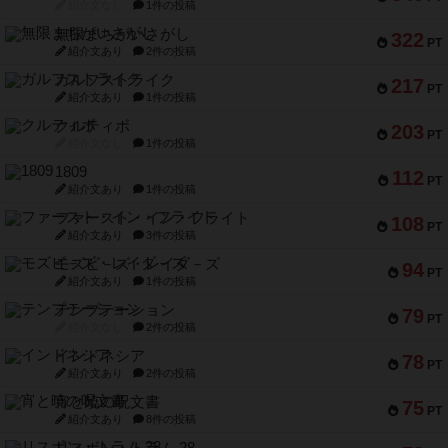
紹介文なし
1件の投稿
無限まちがいさがし
322
PT
紹介文あり
2件の投稿
ガルフストライク
217
PT
紹介文あり
1件の投稿
クルティボ
203
PT
紹介文なし
1件の投稿
1809
112
PT
紹介文あり
1件の投稿
ファースト・イン・フライト
108
PT
紹介文あり
3件の投稿
モズビ－ズ・レイダ－ズ
94
PT
紹介文あり
1件の投稿
テンプテーション
79
PT
紹介文なし
2件の投稿
インドネシア
78
PT
紹介文あり
2件の投稿
宵と暁の呪文書
75
PT
紹介文あり
8件の投稿