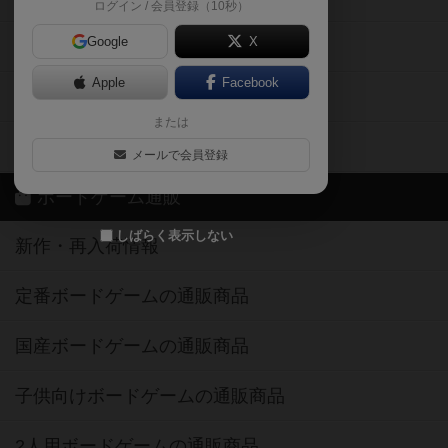
ログイン / 会員登録（10秒）
Google
X
ボドとも・会員一覧
Apple
Facebook
ボードゲーム業界コラム
または
ボドゲーマご利用案内
メールで会員登録
ボードゲーム通販
しばらく表示しない
新作・再入荷情報
定番ボードゲームの通販商品
国産ボードゲームの通販商品
子供向けボードゲームの通販商品
2人用ボードゲームの通販商品