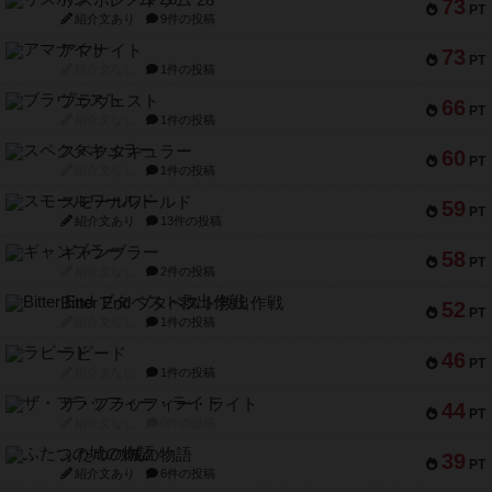
リスボン・トラム 28
73
PT
紹介文あり
9件の投稿
アマナイト
73
PT
紹介文なし
1件の投稿
ブラヴェスト
66
PT
紹介文なし
1件の投稿
スペクタキュラー
60
PT
紹介文なし
1件の投稿
スモールワールド
59
PT
紹介文あり
13件の投稿
ギャンブラー
58
PT
紹介文なし
2件の投稿
Bitter End ブタペスト救出作戦
52
PT
紹介文なし
1件の投稿
ラピード
46
PT
紹介文なし
1件の投稿
ザ・フラッフィー・ライト
44
PT
紹介文なし
0件の投稿
ふたつの城の物語
39
PT
紹介文あり
6件の投稿