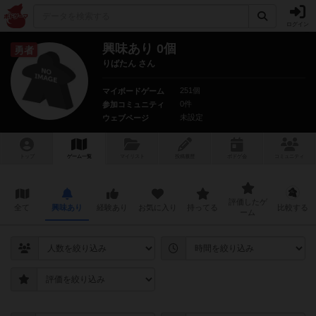
ログイン
興味あり 0個
勇者
りばたん さん
251個
マイボードゲーム
0件
参加コミュニティ
未設定
ウェブページ
トップ
ゲーム一覧
マイリスト
投稿履歴
ボ
ドゲ
会
コミュニティ
評価したゲ
全て
興味あり
経験あり
お気に入り
持ってる
比較する
ーム