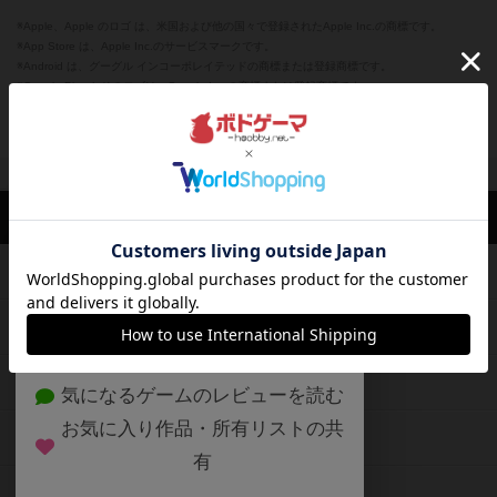
※Apple、Apple のロゴ は、米国および他の国々で登録されたApple Inc.の商標です。
※App Store は、Apple Inc.のサービスマークです。
※Android は、グーグル インコーポレイテッドの商標または登録商標です。
※Google Play とそのロゴは、Google Inc.の商標または登録商標です。
閉じる
ボドゲーマTOP
ボドとも一覧
りばたん
マイボードゲーム
興味
ボドゲーマTOP
ボードゲームのプレイ履歴を記録し
て、
ボードゲームを検索する
自分のデータを管理しませんか？
約75,000人
がボドゲーマを利用中！
ボードゲームの新着レビュー
遊んだボードゲームを記録する
ボードゲーム会情報
気になるゲームのレビューを読む
お気に入り作品・所有リストの共
メカニクス特集
有
掲示板・トピックス