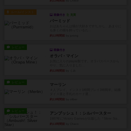
約12時間前
by Chaco
ルール/インスト
画像付き
充実
パーミッド
おばあちゃんは猫が大好きです!しかし、あまりに
も多くの猫を飼っているた...
約12時間前
by jurong
レビュー
画像付き
オラパ・マイン
お気に入りのplayte製です。オラパスペースから
やり、気に入りました...
約12時間前
by くみ
レビュー
マーリン
４人プレイ。インスト1時間プレイ2時間半。結構
ダイス運と手札のカード運...
約13時間前
by oliber
レビュー
アンブッシュ！：シルバースター
1987年にVictory Gamesが出版した『Silver Sta...
約13時間前
by Chaco