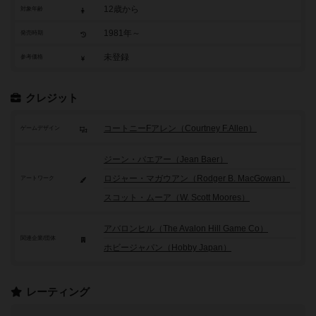
12歳から
対象年齢
1981年～
発売時期
未登録
参考価格
クレジット
コートニーFアレン（Courtney F.Allen）
ゲームデザイン
ジーン・バエアー（Jean Baer）
ロジャー・マガウアン（Rodger B. MacGowan）
アートワーク
スコット・ムーア（W. Scott Moores）
アバロンヒル（The Avalon Hill Game Co）
関連企業/団体
ホビージャパン（Hobby Japan）
レーティング