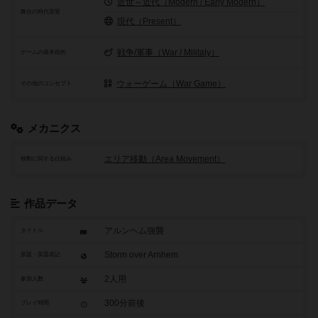
近世～近代（Modern / Early Modern）
舞台の時代背景
現代（Present）
戦争/軍事（War / Militaly）
ゲームの基本目的
ウォーゲーム（War Game）
その他のコンセプト
メカニクス
エリア移動（Area Movement）
移動に関する仕組み
作品データ
アルンヘム強襲
タイトル
Storm over Arnhem
原題・英題表記
2人用
参加人数
300分前後
プレイ時間