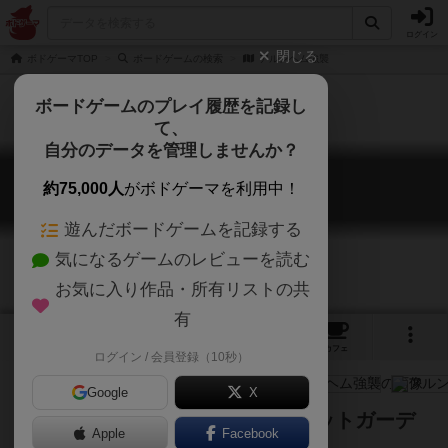
ログイン
閉じる
ボドゲーマTOP
ボードゲームの検索
アルンヘム強襲
ボードゲームのプレイ履歴を記録し
て、
自分のデータを管理しませんか？
アルンヘム強襲
約75,000人
がボドゲーマを利用中！
Storm over Arnhem
遊んだボードゲームを記録する
気になるゲームのレビューを読む
お気に入り作品・所有リストの共
有
4
1
1
トップ
画像
動画
レビュー
カフェ
ログイン / 会員登録（10秒）
Google
X
斬新なエリア方式で描く、マーケットガーデ
Apple
Facebook
ン作戦での有名な市街戦！