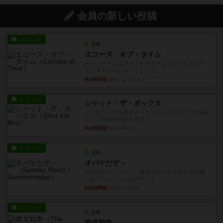
会員の新しい投稿
レビュー
充実
エコーズ・オブ・タイム
カードゲームにファイナルファンタジーのアクテ
ィブタイムバトル（もしくは...
約4時間前
by ジェイとと
レビュー
シャット・ザ・ボックス
とてもシンプルなダイスゲーム。2つのダイスを振
って、出目の合計を自分の...
約4時間前
by OSAっち
レビュー
充実
オバケだぞ～
対人アナログプレイ。簡単なルールで誰とでも遊
べるゲーム。こんなの子ども...
約5時間前
by おーちゃん
レビュー
充実
南北戦争