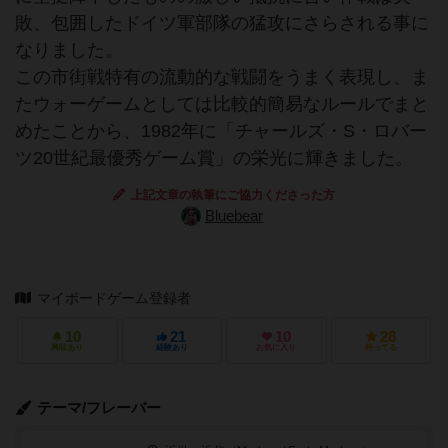
敗、包囲したドイツ軍部隊の猛攻にさらされる事に
なりました。
この市街戦特有の流動的な戦闘をうまく表現し、ま
たウォーゲームとしては比較的簡易なルールでまと
めたことから、1982年に「チャールズ・S・ロバー
ツ20世紀最優秀ゲーム賞」の栄光に輝きました。
上記文章の執筆にご協力くださった方
Bluebear
マイボードゲーム登録者
10
21
10
28
興味あり
経験あり
お気に入り
持ってる
テーマ/フレーバー