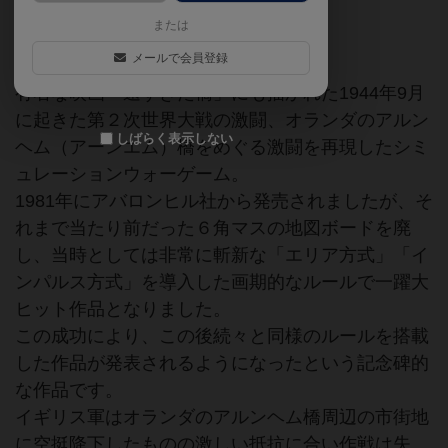
または
第二次世界大戦時
メールで会員登録
有名な映画「遠すぎた橋」にも描かれた1944年9月
に起きた第２次世界大戦の激闘、オランダのアルン
しばらく表示しない
ヘム（アーンエム）橋をめぐる激闘を再現したシミ
ュレーションウォーゲーム。
1981年にアバロンヒル社から発売されましたが、そ
れまで当たり前だった６角マスの地図ボードを廃
し、当時としては非常に斬新な「エリア方式」「イ
ンパルス方式」を導入した画期的なルールで一躍大
ヒット作品となりました。
この成功により、この後続々と同様のルールを搭載
した作品が発表されるようになったという記念碑的
な作品です。
イギリス軍はオランダのアルンヘム橋周辺の市街地
に空挺降下したものの激しい抵抗に合い作戦は失