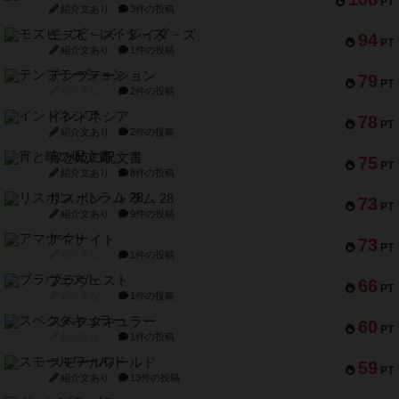
PT
紹介文あり
3件の投稿
モズビ－ズ・レイダ－ズ
94
PT
紹介文あり
1件の投稿
テンプテーション
79
PT
紹介文なし
2件の投稿
インドネシア
78
PT
紹介文あり
2件の投稿
宵と暁の呪文書
75
PT
紹介文あり
8件の投稿
リスボン・トラム 28
73
PT
紹介文あり
9件の投稿
アマナイト
73
PT
紹介文なし
1件の投稿
ブラヴェスト
66
PT
紹介文なし
1件の投稿
スペクタキュラー
60
PT
紹介文なし
1件の投稿
スモールワールド
59
PT
紹介文あり
13件の投稿