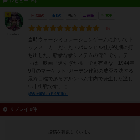
レビュー 1件
神
438名
5名
0
画像
充実
Bluebear
当時ウォーシミュレーションゲームにおいてト
ップメーカーだったアバロンヒル社が後期に打
ち出した、斬新な新システムの傑作です。テー
マは、映画「遠すぎた橋」でも有名な、1944年
9月のマーケット･ガーデン作戦の成否を決する
最終目標であるアルンヘム市内で発生した激し
い市街戦です。こ...
続きを読む（約6年前）
リプレイ 0件
投稿を募集しています