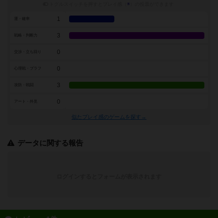
トグルスイッチを押すとプレイ感（
※
）の投票ができます
1
運・確率
3
戦略・判断力
0
交渉・立ち回り
0
心理戦・ブラフ
3
攻防・戦闘
0
アート・外見
似たプレイ感のゲームを探す→
データに関する報告
ログインするとフォームが表示されます