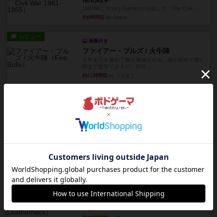
1983年にVictory Gamesが出版した『The Civil ...
約9時間前
by Chaco
レビュー
画像付き
ファイアー・ブルズ / 火牛陣
火牛を引き連れて敵を殲滅させる。縦か斜めで前2
列まで攻撃できるが、自分...
約11時間前
by うらまこ
レビュー
フリップ７
カードをめくるかパスをするかを決めてパスした
時のカード数字が得点になる...
約11時間前
by mob567
レビュー
コンセプト
親のプレイヤーがお題を決めて限られたヒントの
中から他のプレイヤーに当て...
約11時間前
by mob567
レビュー
海兵隊
1988年にVictory Gamesが出版した
『Leathernec...