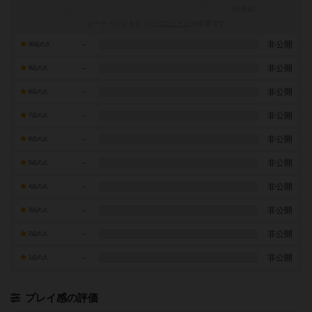
レーティングを行うには
ログイン
が必要です
-
非公開
10点の人
-
非公開
9点の人
-
非公開
8点の人
-
非公開
7点の人
-
非公開
6点の人
-
非公開
5点の人
-
非公開
4点の人
-
非公開
3点の人
-
非公開
2点の人
-
非公開
1点の人
プレイ感の評価