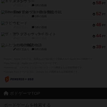
ギャンブラー
58
PT
紹介文なし
2件の投稿
Bitter End ブタペスト救出作戦
52
PT
紹介文なし
1件の投稿
ラピード
46
PT
紹介文なし
1件の投稿
ザ・フラッフィー・ライト
44
PT
紹介文なし
0件の投稿
ふたつの城の物語
39
PT
紹介文あり
6件の投稿
※Apple、Apple のロゴ は、米国および他の国々で登録されたApple Inc.の商標です。
※App Store は、Apple Inc.のサービスマークです。
※Android は、グーグル インコーポレイテッドの商標または登録商標です。
※Google Play とそのロゴは、Google Inc.の商標または登録商標です。
ボドゲーマTOP
ボードゲームを検索する