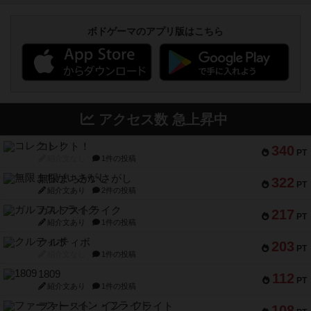
ボドゲーマのアプリ版はこちら
アクセス数 急上昇中
コレクト！
340
PT
紹介文なし
1件の投稿
無限まちがいさがし
322
PT
紹介文あり
2件の投稿
ガルフストライク
217
PT
紹介文あり
1件の投稿
クルティボ
203
PT
紹介文なし
1件の投稿
1809
112
PT
紹介文あり
1件の投稿
ファースト・イン・フライト
108