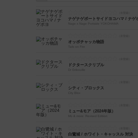
ナゲナゲポートサイドヨコハマ / ナゲ
Nage x Nage Portside YOKOHAMA
オッポチャッカ物語
Tails on Fire
ドクタースクリブル
Dr Gribouille
シティ・ブロックス
City Blox
ミュー&モア（2024年版）
Mü & more: Revised Edition
白鷺城 / ホワイト・キャッスル 対決