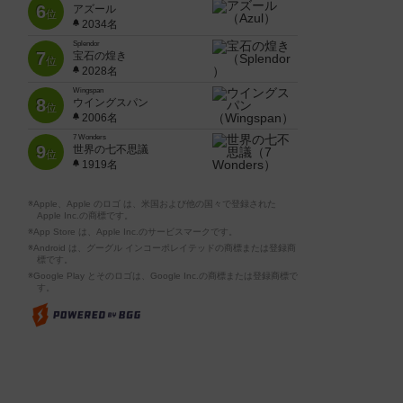
6
アズール
位
2034名
Splendor
7
宝石の煌き
位
2028名
Wingspan
8
ウイングスパン
位
2006名
7 Wonders
9
世界の七不思議
位
1919名
※Apple、Apple のロゴ は、米国および他の国々で登録された
Apple Inc.の商標です。
※App Store は、Apple Inc.のサービスマークです。
※Android は、グーグル インコーポレイテッドの商標または登録商
標です。
※Google Play とそのロゴは、Google Inc.の商標または登録商標で
す。