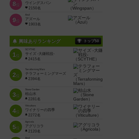
8
ウイングスパン
位
2150名
Azul
9
アズール
位
1903名
興味ありランキング
トップ50
SCYTHE
1
サイズ -大鎌戦役-
位
2415名
Terraforming Mars
2
テラフォーミングマーズ
位
2394名
Stone Garden
3
枯山水
位
2281名
Viticulture
4
ワイナリーの四季
位
2272名
Agricola
5
アグリコラ
位
2120名
Azul