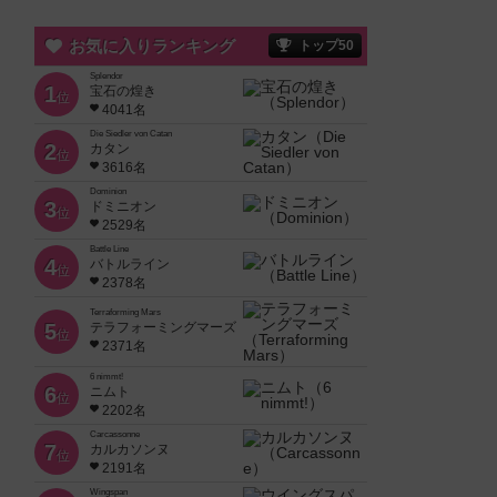
お気に入りランキング
トップ50
Splendor
1
宝石の煌き
位
4041名
Die Siedler von Catan
2
カタン
位
3616名
Dominion
3
ドミニオン
位
2529名
Battle Line
4
バトルライン
位
2378名
Terraforming Mars
5
テラフォーミングマーズ
位
2371名
6 nimmt!
6
ニムト
位
2202名
Carcassonne
7
カルカソンヌ
位
2191名
Wingspan