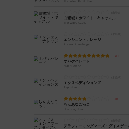
The White Castle Duel
白鷺城 / ホワイト・キャッスル
The White Castle
エンシェントナレッジ
Ancient Knowledge
オバケパレード
Night Parade
エクスペディションズ
Expeditions
ちんあなごっこ
Chinanagokko
テラフォーミングマーズ：ダイスゲー