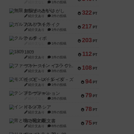
紹介文なし
1件の投稿
無限まちがいさがし
322
PT
紹介文あり
2件の投稿
ガルフストライク
217
PT
紹介文あり
1件の投稿
クルティボ
203
PT
紹介文なし
1件の投稿
1809
112
PT
紹介文あり
1件の投稿
ファースト・イン・フライト
108
PT
紹介文あり
3件の投稿
モズビ－ズ・レイダ－ズ
94
PT
紹介文あり
1件の投稿
テンプテーション
79
PT
紹介文なし
2件の投稿
インドネシア
78
PT
紹介文あり
2件の投稿
宵と暁の呪文書
75
PT
紹介文あり
8件の投稿