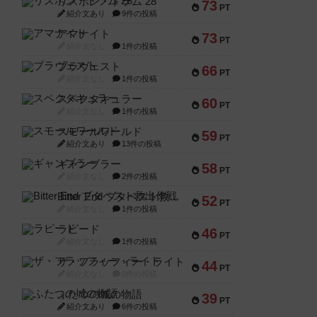
リスボン・トラム 28
73
PT
紹介文あり
9件の投稿
アマナイト
73
PT
紹介文なし
1件の投稿
ブラヴェスト
66
PT
紹介文なし
1件の投稿
スペクタキュラー
60
PT
紹介文なし
1件の投稿
スモールワールド
59
PT
紹介文あり
13件の投稿
ギャンブラー
58
PT
紹介文なし
2件の投稿
Bitter End ブタペスト救出作戦
52
PT
紹介文なし
1件の投稿
ラピード
46
PT
紹介文なし
1件の投稿
ザ・フラッフィー・ライト
44
PT
紹介文なし
0件の投稿
ふたつの城の物語
39
PT
紹介文あり
6件の投稿