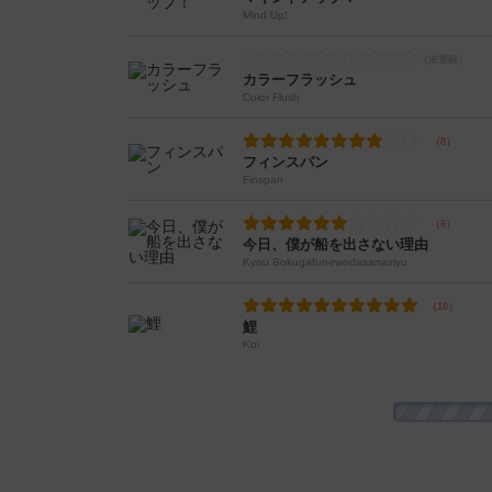
Mind Up!
カラーフラッシュ
Color Flush
フィンスパン
Finspan
今日、僕が船を出さない理由
Kyou Bokugafunewodasanairiyu
鯉
Koi