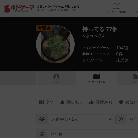
世界のボードゲームを楽しもう！
ボードゲーム専門の総合情報サイト
データベース
検
大賢者
持ってる 77個
りなっぺ さん
104個
マイボードゲーム
0件
参加コミュニティ
未設定
ウェブページ
トップ
マイボードゲーム
マイリ
全て
興味あり
経験あり
お気に