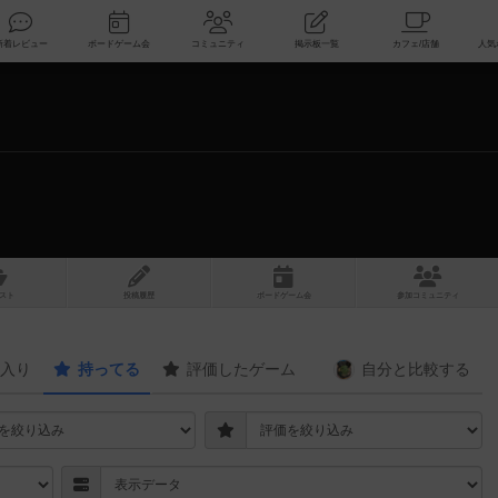
索
新着レビュー
ボードゲーム会
コミュニティ
掲示板一覧
スト
投稿履歴
ボ
ー
ドゲ
ーム
会
参加
コミュニティ
入り
持ってる
評価したゲーム
自分と
比較する