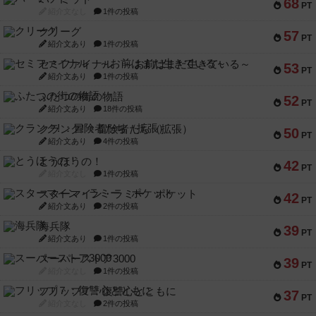
68
PT
紹介文なし
1件の投稿
クリーグ
57
PT
紹介文あり
1件の投稿
セミファイナル ～お前はまだ生きている～
53
PT
紹介文あり
1件の投稿
ふたつの街の物語
52
PT
紹介文あり
18件の投稿
クランク! ：冒険者たち（拡張）
50
PT
紹介文あり
4件の投稿
とうほうの！
42
PT
紹介文なし
1件の投稿
スターマイン・ラミー ポケット
42
PT
紹介文あり
2件の投稿
海兵隊
39
PT
紹介文あり
1件の投稿
スーパーストア3000
39
PT
紹介文なし
1件の投稿
フリップ７：復讐心とともに
37
PT
紹介文なし
2件の投稿