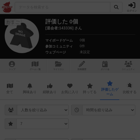
ログイン
評価した 0個
たまご
[退会者:143336] さん
0個
マイボードゲーム
0件
参加コミュニティ
未設定
ウェブページ
トップ
ゲーム一覧
マイリスト
投稿履歴
ボ
ドゲ
会
コミュニティ
評価したゲ
全て
興味あり
経験あり
お気に入り
持ってる
比較する
ーム