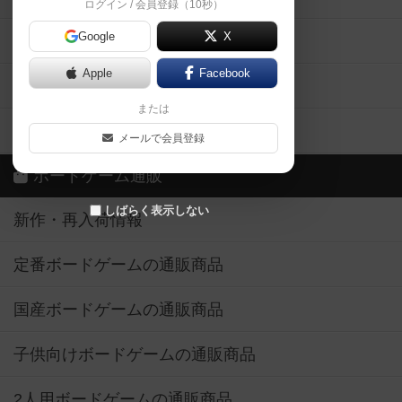
ログイン / 会員登録（10秒）
Google
X
ボドとも・会員一覧
Apple
Facebook
ボードゲーム業界コラム
または
ボドゲーマご利用案内
メールで会員登録
ボードゲーム通販
しばらく表示しない
新作・再入荷情報
定番ボードゲームの通販商品
国産ボードゲームの通販商品
子供向けボードゲームの通販商品
2人用ボードゲームの通販商品