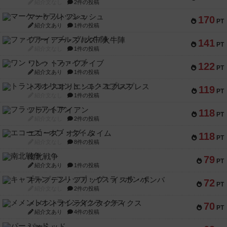
紹介文なし
2件の投稿
マーケットフレッシュ
170
PT
紹介文あり
1件の投稿
ファイアー・ブルズ / 火牛陣
141
PT
紹介文なし
1件の投稿
ワン・トゥ・ファイブ
122
PT
紹介文あり
1件の投稿
トランスオリエント・エクスプレス
119
PT
紹介文なし
1件の投稿
フラットアイアン
118
PT
紹介文なし
2件の投稿
エコーズ・オブ・タイム
118
PT
紹介文なし
8件の投稿
南北戦争
79
PT
紹介文あり
1件の投稿
キャプテン・フリップ：イスラ・ボンバ
72
PT
紹介文なし
2件の投稿
メメントオンラインタクティクス
70
PT
紹介文あり
4件の投稿
パーミッド