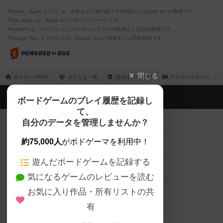
※Apple、Apple のロゴ は、米国および他の国々で登録されたApple Inc.の商標です。
※App Store は、Apple Inc.のサービスマークです。
※Android は、グーグル インコーポレイテッドの商標または登録商標です。
※Google Play とそのロゴは、Google Inc.の商標または登録商標です。
閉じる
ボドゲーマTOP
ボドとも一覧
[退会者:143336]
マイボードゲーム
ボドゲーマTOP
ボードゲームのプレイ履歴を記録し
て、
ボードゲームを検索する
自分のデータを管理しませんか？
約75,000人
がボドゲーマを利用中！
ボードゲームの新着レビュー
遊んだボードゲームを記録する
ボードゲーム会情報
気になるゲームのレビューを読む
お気に入り作品・所有リストの共
メカニクス特集
有
掲示板・トピックス