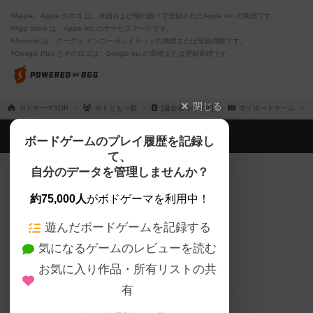
※Apple、Apple のロゴ は、米国および他の国々で登録されたApple Inc.の商標です。
※App Store は、Apple Inc.のサービスマークです。
※Android は、グーグル インコーポレイテッドの商標または登録商標です。
※Google Play とそのロゴは、Google Inc.の商標または登録商標です。
閉じる
ボドゲーマTOP
ボドとも一覧
[退会者:143336]
マイボードゲーム
ボドゲーマTOP
ボードゲームのプレイ履歴を記録し
て、
ボードゲームを検索する
自分のデータを管理しませんか？
約75,000人
がボドゲーマを利用中！
ボードゲームの新着レビュー
遊んだボードゲームを記録する
ボードゲーム会情報
気になるゲームのレビューを読む
お気に入り作品・所有リストの共
メカニクス特集
有
掲示板・トピックス