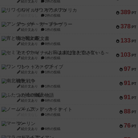
紹介文あり
2件の投稿
リワイルド：サウスアメリカ
389
PT
紹介文なし
2件の投稿
アンダー・ザ・テーブラー
378
PT
紹介文あり
1件の投稿
宵と暁の呪文書
133
PT
紹介文あり
8件の投稿
セミファイナル ～お前はまだ生きている～
103
PT
紹介文あり
1件の投稿
ワン・トゥ・ファイブ
97
PT
紹介文あり
1件の投稿
南北戦争
91
PT
紹介文あり
1件の投稿
ふたつの城の物語
91
PT
紹介文あり
6件の投稿
ノームズ・アット・ナイト
88
PT
紹介文なし
1件の投稿
マーリン
76
PT
紹介文あり
6件の投稿
フラットアイアン