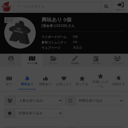
ログイン
興味あり 0個
たまご
[退会者:143336] さん
0個
マイボードゲーム
0件
参加コミュニティ
未設定
ウェブページ
トップ
ゲーム一覧
マイリスト
投稿履歴
ボ
ドゲ
会
コミュニティ
評価したゲ
全て
興味あり
経験あり
お気に入り
持ってる
比較する
ーム