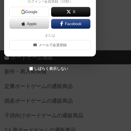
ログイン / 会員登録（10秒）
Google
X
ボドとも・会員一覧
Apple
Facebook
ボードゲーム業界コラム
または
ボドゲーマご利用案内
メールで会員登録
ボードゲーム通販
しばらく表示しない
新作・再入荷情報
定番ボードゲームの通販商品
国産ボードゲームの通販商品
子供向けボードゲームの通販商品
2人用ボードゲームの通販商品