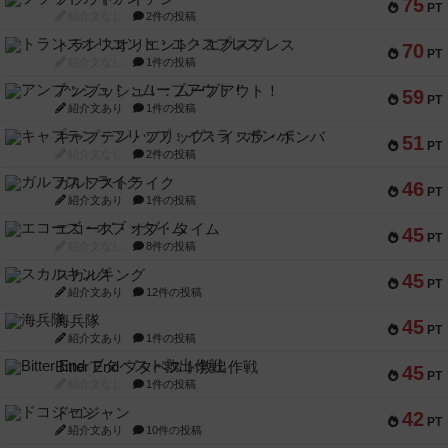
75
PT
紹介文なし
2件の投稿
トランスオリエント・エクスプレス
70
PT
紹介文なし
1件の投稿
アンブッシュ！：ムーブアウト！
59
PT
紹介文あり
1件の投稿
キャプテン・フリップ：イスラ・ボンバ
51
PT
紹介文なし
2件の投稿
ガルフストライク
46
PT
紹介文あり
1件の投稿
エコーズ・オブ・タイム
45
PT
紹介文なし
8件の投稿
スカルキング
45
PT
紹介文あり
12件の投稿
海兵隊
45
PT
紹介文あり
1件の投稿
Bitter End ブタペスト救出作戦
45
PT
紹介文なし
1件の投稿
ドコジャン
42
PT
紹介文あり
10件の投稿