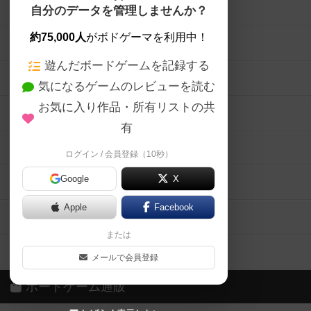
ボードゲームを検索する
自分のデータを管理しませんか？
約75,000人
がボドゲーマを利用中！
ボードゲームの新着レビュー
遊んだボードゲームを記録する
ボードゲーム会情報
気になるゲームのレビューを読む
お気に入り作品・所有リストの共
メカニクス特集
有
掲示板・トピックス
ログイン / 会員登録（10秒）
Google
X
ボドとも・会員一覧
Apple
Facebook
ボードゲーム業界コラム
または
ボドゲーマご利用案内
メールで会員登録
ボードゲーム通販