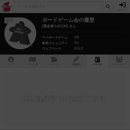
ログイン
ボードゲーム会の履歴
たまご
[退会者:143336] さん
0個
マイボードゲーム
0件
参加コミュニティ
未設定
ウェブページ
トップ
ゲーム一覧
マイリスト
投稿履歴
ボ
ドゲ
会
コミュニティ
クローズ会（非公開コミュニティのボードゲーム会）
のみか、参加したボードゲーム会がないユーザーです