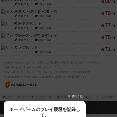
80
PT
紹介文あり
1件の投稿
モズビ－ズ・レイダ－ズ
79
PT
紹介文あり
1件の投稿
リー対グラント
77
PT
紹介文あり
1件の投稿
ブレーキング・アウェイ
75
PT
紹介文あり
4件の投稿
ザ・フラッド
71
PT
紹介文なし
1件の投稿
※Apple、Apple のロゴ は、米国および他の国々で登録されたApple Inc.の商標です。
※App Store は、Apple Inc.のサービスマークです。
※Android は、グーグル インコーポレイテッドの商標または登録商標です。
※Google Play とそのロゴは、Google Inc.の商標または登録商標です。
閉じる
ボドゲーマTOP
ボドとも一覧
[退会者:143336]
ボードゲーム会の履歴
ボドゲーマTOP
ボードゲームのプレイ履歴を記録し
て、