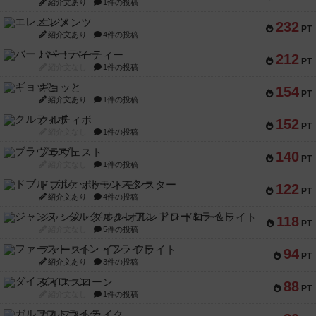
紹介文あり
1件の投稿
エレメンツ
232
PT
紹介文あり
4件の投稿
バー！パーティー
212
PT
紹介文なし
1件の投稿
ギョッと
154
PT
紹介文あり
1件の投稿
クルティボ
152
PT
紹介文なし
1件の投稿
ブラヴェスト
140
PT
紹介文なし
1件の投稿
ドブル：ポケットモンスター
122
PT
紹介文あり
4件の投稿
ジャンヌ・ダルク-オルレアン ドロー＆ライト
118
PT
紹介文なし
5件の投稿
ファースト・イン・フライト
94
PT
紹介文あり
3件の投稿
ダイススローン
88
PT
紹介文なし
1件の投稿
ガルフストライク