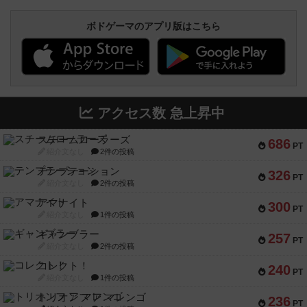
ボドゲーマのアプリ版はこちら
アクセス数 急上昇中
スチームローラーズ
686
PT
紹介文なし
2件の投稿
テンプテーション
326
PT
紹介文なし
2件の投稿
アマナイト
300
PT
紹介文なし
1件の投稿
ギャンブラー
257
PT
紹介文なし
2件の投稿
コレクト！
240
PT
紹介文なし
1件の投稿
トリオンフ ア マレンゴ
236
PT